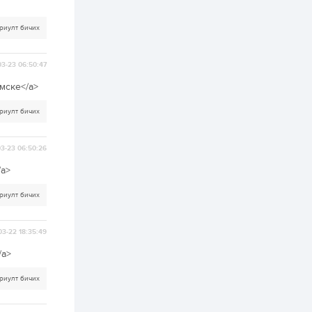
2 өдөр
0
0
Т.Жанлав: Бидний
риулт бичих
"Шугаман бус
системийг ойролцоо
бодох супер схемүүд"
бүтээл тооцон бодох
3-23 06:50:47
математикт нээлт...
2 өдөр
7
3
омске</a>
С.Бямбацогт:
Хэлэлцүүлгээс илүү
риулт бичих
хэрэгжилт,
амлалтаас илүү
бодит үр дүн чухал
3-23 06:50:26
3 өдөр
0
0
Неймар зодог тайлах
/a>
эсэхээ 12 дугаар сард
шийднэ
риулт бичих
3 өдөр
0
3
03-22 18:35:49
Нийслэлийн 30
дугаар сургуулийг 10
/a>
дугаар сарын 1-нд
ашиглалтад оруулна
риулт бичих
3 өдөр
0
0