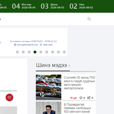
04
03
02
а
Мягмар
Даваа
Ням
08-05
2026-08-04
2026-08-03
2026-08-02
э
Шинэ мэдээ
Сүүлийн 10 жилд 700
мянга гаруй суудлын
авто машин
импортолжээ
11 цаг
0
0
Б.Пүрэвдагва:
Найман салбарын
103 үйлчилгээний