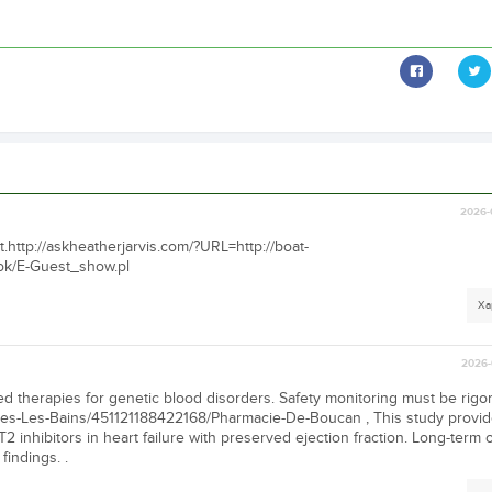
2026-
ut.http://askheatherjarvis.com/?URL=http://boat-
ook/E-Guest_show.pl
Ха
2026-
d therapies for genetic blood disorders. Safety monitoring must be rigor
lles-Les-Bains/451121188422168/Pharmacie-De-Boucan , This study provi
 inhibitors in heart failure with preserved ejection fraction. Long-term
findings. .