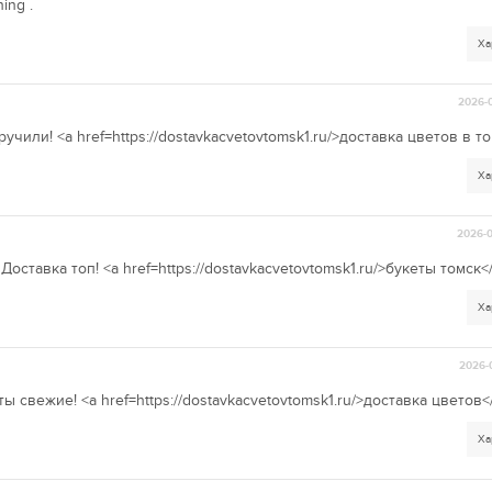
ning .
Ха
2026-0
чили! <a href=https://dostavkacvetovtomsk1.ru/>доставка цветов в т
Ха
2026-0
ставка топ! <a href=https://dostavkacvetovtomsk1.ru/>букеты томск<
Ха
2026-
 свежие! <a href=https://dostavkacvetovtomsk1.ru/>доставка цветов<
Ха