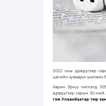
2022 оны дөрөвдүгээр са
цагийн хуваарьт шилжих 
Харин Эрхүү чиглэлд 305
дөрөвдүгээр сарын 30-ний өд
гэж Улаанбаатар төмөр за