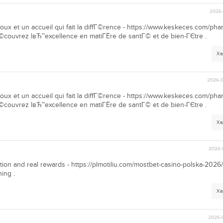
2026-
oux et un accueil qui fait la diffГ©rence - https://www.keskeces.com/pha
couvrez lвЂ™excellence en matiГЁre de santГ© et de bien-ГЄtre .
Ха
2026-0
oux et un accueil qui fait la diffГ©rence - https://www.keskeces.com/pha
couvrez lвЂ™excellence en matiГЁre de santГ© et de bien-ГЄtre .
Ха
2026-
ion and real rewards - https://plmotiliu.com/mostbet-casino-polska-2026/ 
ning .
Ха
2026-