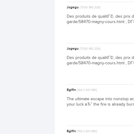
Jsgegu
[77.83.185.229]
Des produits de qualitГ©, des prix d
garde/58470-magny-cours.html , DГ©
Jsgegu
[77.83.185.229]
Des produits de qualitГ©, des prix d
garde/58470-magny-cours.html , DГ©
Egifln
[166.1.251.180]
The ultimate escape into nonstop act
your luck вЂ” the fire is already bur
Egifln
[166.1.251.180]