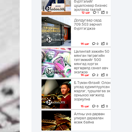
бүртгэлийг
цуцалснаар бизнес
эрхлэхэд таатай...
12 цаг
1
0
Долдугаар сард
709.503 зөрчил
бүртгэгджээ
14 цаг
0
0
Цалинтай ээжийн 50
мянган төгрөгийн
тэтгэмжийг 500
мянгад хүргэх
өргөдөлд санал авч
эхэлжээ
14 цаг
2
0
Б.Түмэн-Өлзий: Олон
улсад хуримтлуулсан
мэдлэг, туршлагаа эх
орныхоо хөгжилд
зориулна
15 цаг
0
0
Алтны үнэ дөрвөн
улирал дараалан
өсөж байна