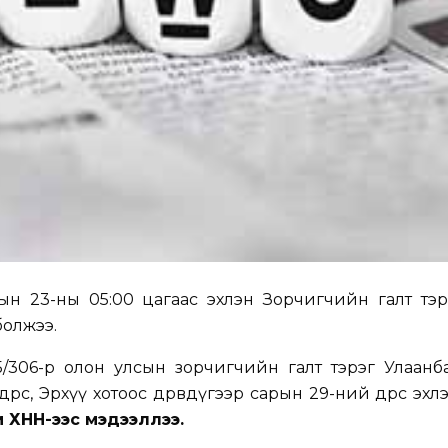
рын 23-ны 05:00 цагаас эхлэн Зорчигчийн галт тэ
болжээ.
/306-р олон улсын зорчигчийн галт тэрэг Улаанба
рөөс, Эрхүү хотоос дөрөвдүгээр сарын 29-ний өдрөөс эх
м ХНН-ээс мэдээллээ.