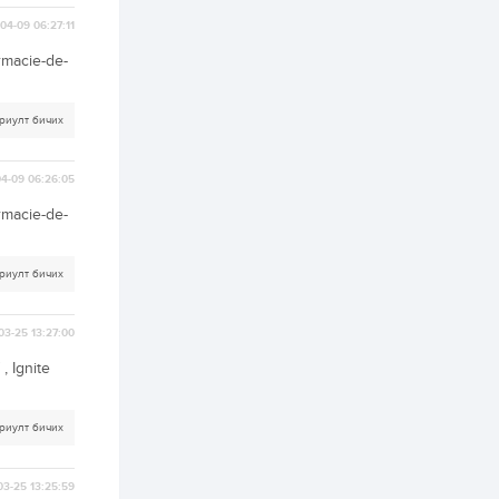
ААН-үүдийн дансыг
битүүмжлэхгүй
04-09 06:27:11
rmacie-de-
1 өдөр
1
0
Нөөцийн махны
худалдаа,
борлуулалтыг
риулт бичих
нээлттэй ил тод
болгоно
2 өдөр
0
0
4-09 06:26:05
ЗГ: Автобензин,
rmacie-de-
дизель түлшний
онцгой албан
татварыг тэглэлээ
риулт бичих
2 өдөр
3
0
З.Мэндсайхан:
03-25 13:27:00
Хүнсний нөөцийг
бэлтгэх агуулах,
, Ignite
зоорь бэлтгэх ААН-
үүдэд хөнгөлөлттэй
зээл олгоно
2 өдөр
2
0
риулт бичих
Европ дахь
монголчуудын
соёлын наадам
03-25 13:25:59
боллоо