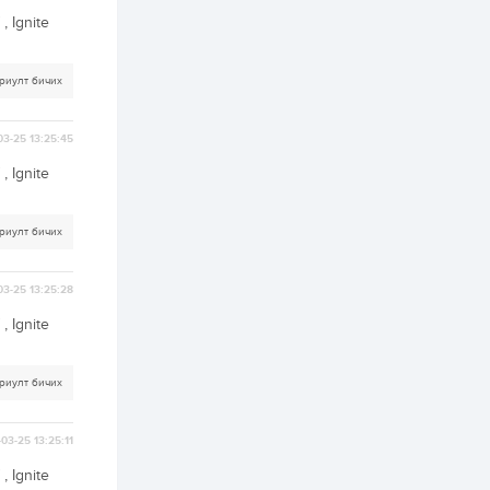
, Ignite
2 өдөр
2
0
Өнгөрсөн сард
1,439.2 кг үнэт
риулт бичих
металл худалдан
авчээ
03-25 13:25:45
2 өдөр
0
0
, Ignite
Б.Найдалаа: Энэ
өвөл илүү хүнд байж
магадгүй учир төр,
эрчим хүчний
риулт бичих
байгууллагууд, иргэд
бэлтгэлээ сайн...
2 өдөр
6
0
03-25 13:25:28
Өнөөдөр сондгой
тоогоор төгссөн
автомашинтай иргэд
, Ignite
бензин авна
2 өдөр
0
3
риулт бичих
ЗГ: Шатахууны
хангамж,
нийлүүлэлтийг
03-25 13:25:11
тогтворжуулах
асуудлыг хэлэлцэж
, Ignite
байна