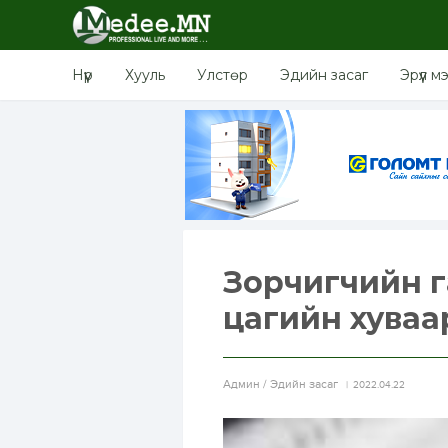
Нүүр
Хууль
Улстөр
Эдийн засаг
Эрүүл м
Зорчигчийн г
цагийн хува
Aдмин / Эдийн засаг
2022.04.22