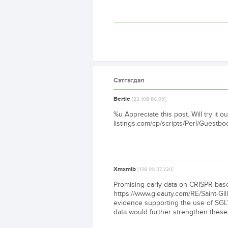
Сэтгэгдэл
Bertie
[23.108.86.99]
%u Appreciate this post. Will try it o
listings.com/cp/scripts/Perl/Guestb
Xmxmib
[138.99.37.220]
Promising early data on CRISPR-base
https://www.gleauty.com/RE/Saint-Gi
evidence supporting the use of SGLT2
data would further strengthen these 