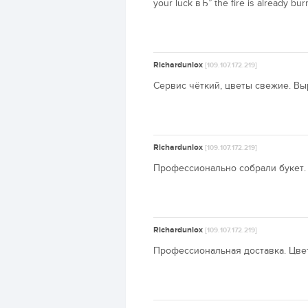
your luck вЂ” the fire is already bur
Richardunlox
[109.107.172.219]
Сервис чёткий, цветы свежие. Выру
Richardunlox
[109.107.172.219]
Профессионально собрали букет. До
Richardunlox
[109.107.172.219]
Профессиональная доставка. Цветы