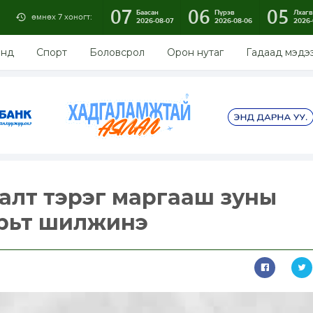
07
06
05
Баасан
Пүрэв
Лхагв
өмнөх 7 хоногт:
2026-08-07
2026-08-06
2026-
энд
Спорт
Боловсрол
Орон нутаг
Гадаад мэдэ
алт тэрэг маргааш зуны
арьт шилжинэ