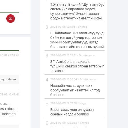
Т.Жанлав: Бидний "Шугаман бус
Н.Номтойбаяр:
системийг ойролцоо бодох
Аймгуудад
супер схемүүд" бүтээл тооцон
тулгамдаж буй
асуудлуудыг долоо
бодох математикт нээлт хийсэн
хоног бүр Засгийн
газрын хуралдаанд...
2026-08-05 12:11:05 / Улстөр
1 өдөр
0
0
Б.Найдалаа: Энэ өвөл илүү хүнд
УИХ-ын дарга
байж магадгүй учир төр, эрчим
С.Бямбацогт төрийг
хүчний байгууллагууд, иргэд
төлөөлөн Сутай
бэлтгэлээ сайн хангах нь зүйтэй
хайрхны тэнгэрийг
тахих төрийн
07-28 22:14:26
2026-08-05 15:02:31 / Эдийн засаг
тахилгад оролцлоо
1 өдөр
3
0
ЗГ: Автобензин, дизель
түлшний онцгой албан татварыг
“Хотын дарга сонсож
байна” 150150 тусгай
тэглэлээ
дугаарыг
наймдугаар сарын
риулт бичих
2026-08-05 15:06:04 / Эдийн засаг
14-нөөс ажиллуулж
Нөөцийн махны худалдаа,
эхэлнэ
1 өдөр
0
0
борлуулалтыг нээлттэй ил тод
болгоно
05-02 10:49:41
“Чингис хаан” олон
улсын нисэх буудал
ous. -
2026-08-05 12:57:50 / Нүүр
руу нийтийн тээврийн
des robust
автобус 24 цагаар
Европ дахь монголчуудын
үйлчилж байна
 outcomes
соёлын наадам боллоо
1 өдөр
1
0
2026-08-06 10:32:53 / Улстөр
Нийслэлийн