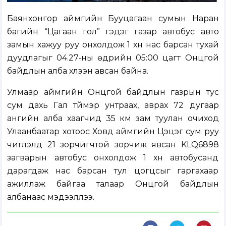
Баянхонгор аймгийн Бууцагаан сумын Наран
багийн “Цагаан гол” гэдэг газар автобус авто
замын хажуу руу онхолдож 1 хүн нас барсан тухай
дуудлагыг 04.27-ны өдрийн 05:00 цагт Онцгой
байдлын алба хүлээн авсан байна.
Улмаар аймгийн Онцгой байдлын газрын тус
сум дахь Гал түймэр унтраах, аврах 72 дугаар
ангийн алба хаагчид 35 км зам туулан очиход
Улаанбаатар хотоос Ховд аймгийн Цэцэг сум руу
чиглэлд 21 зорчигчтой зорчиж явсан KLQ6898
загварын автобус онхолдож 1 хүн автобусанд
дарагдаж нас барсан тул цогцсыг гаргахаар
ажиллаж байгаа талаар Онцгой байдлын
албанаас мэдээллээ.