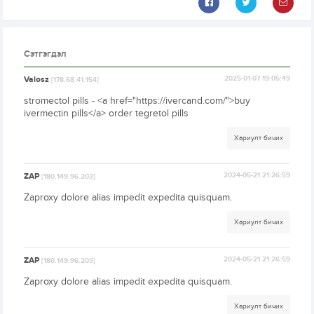
Сэтгэгдэл
Vaiosz
2025-01-07 19:05:49
[178.68.41.154]
stromectol pills - <a href="https://ivercand.com/">buy
ivermectin pills</a> order tegretol pills
Хариулт бичих
ZAP
2024-05-21 21:26:59
[180.149.96.203]
Zaproxy dolore alias impedit expedita quisquam.
Хариулт бичих
ZAP
2024-05-21 21:26:59
[180.149.96.203]
Zaproxy dolore alias impedit expedita quisquam.
Хариулт бичих