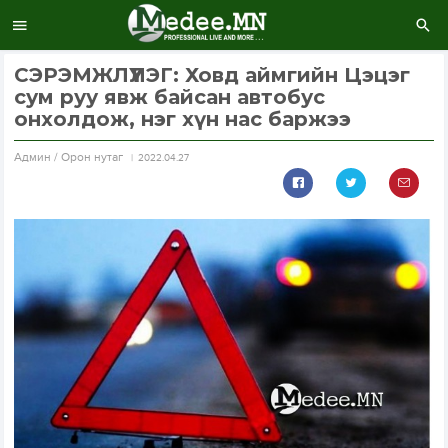
СЭРЭМЖЛҮҮЛЭГ: Ховд аймгийн Цэцэг
сум руу явж байсан автобус
онхолдож, нэг хүн нас баржээ
Aдмин / Орон нутаг
2022.04.27