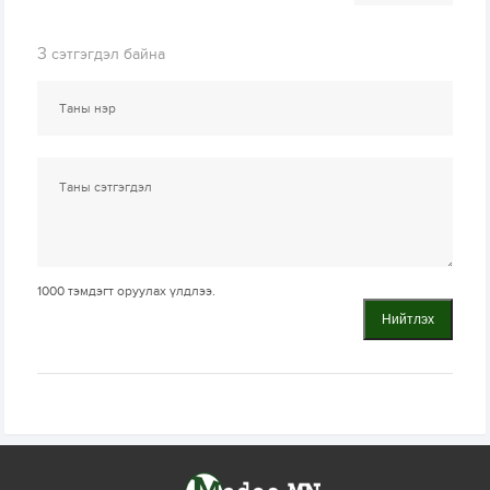
3
сэтгэгдэл байна
1000
тэмдэгт оруулах үлдлээ.
Нийтлэх