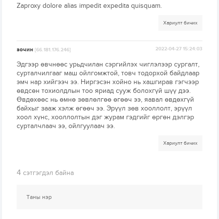
Zaproxy dolore alias impedit expedita quisquam.
Хариулт бичих
зочин
2022-04-27 15:24:03
[66.181.176.246]
Эдгээр өвчнөөс урьдчилан сэргийлэх чиглэлээр сургалт,
сурталчилгааг маш ойлгомжтой, товч тодорхой байдлаар
эмч нар хийгээч ээ. Ниргэсэн хойно нь хашгирав гэгчээр
өвдсөн тохиолдлын тоо яриад сууж болохгүй шүү дээ.
Өвдөхөөс нь өмнө зөвлөлгөө өгөөч ээ, яавал өвдөхгүй
байхыг зааж хэлж өгөөч ээ. Эрүүл зөв хооллолт, эрүүл
хоол хүнс, хооллолтын дэг журам гэдгийг өргөн дэлгэр
сурталчлаач ээ, ойлгуулаач ээ.
Хариулт бичих
4
сэтгэгдэл байна