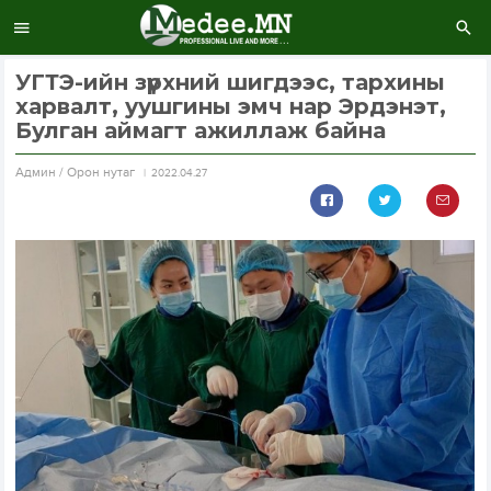
УГТЭ-ийн зүрхний шигдээс, тархины
харвалт, уушгины эмч нар Эрдэнэт,
Булган аймагт ажиллаж байна
Aдмин / Орон нутаг
2022.04.27