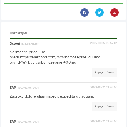
Сэтгэгдэл
Dtzoqf
2025-01-05 05:57:04
[178.68.41.154]
ivermectin price - <a
href="https://ivercand.com/">carbamazepine 200mg
brand</a> buy carbamazepine 400mg
Хариулт бичих
ZAP
2024-05-21 21:26:59
[180.149.96.203]
Zaproxy dolore alias impedit expedita quisquam.
Хариулт бичих
ZAP
2024-05-21 21:26:59
[180.149.96.203]