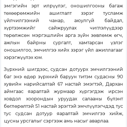
эмгэгийн эрт илрүүлэг, оношилгооны багаж
төхөөрөмжийн ашиглалт зэрэг тусламж
үйлчилгээний чанар, аюулгүй байдал,
хүртээмжийг сайжруулах чиглэлүүдээр
төрөлжсөн мэргэшлийн арга зүйн зөвлөмж өгч,
ажлын байрны сургалт, хамтарсан үзлэг
оношилгоо, эмчилгээ хийх зэрэг үйл ажиллагааг
хэрэгжүүлэх юм.
Зүрхний шигдээс, судсан дотуурх эмчилгээний
баг энэ өдөр зүрхний баруун титэм судасны 90
хувийн нарийсалтай 67 настай эмэгтэй, Дархан
аймгаас яаралтай журмаар хүргэгдэж ирсэн
ховдол хоорондын уруудах салааны бүлэнт
бөглөрөлтэй 51 настай эрэгтэй эмчлүүлэгчдэд тус
тус судсан дотуур яаралтай эмчилгээ хийж,
цусны урсгалыг сэргээж амь насыг аварлаа.