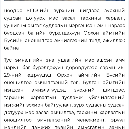
Өнөөдөр УГТЭ-ийн зүрхний шигдээс, зүрхний
судсан дотуурх мэс засал, тархины харвалт,
уушигны эмгэг судлалын мэргэшсэн эмч нараас
бүрдсэн багийн бүрэлдэхүүн Орхон аймгийн
Бүсийн оношилгоо эмчилгээний төвд ажиллаж
байна.
Тус эмнэлгийн энэ удаагийн мэргэшсэн эмч
нарын баг бүрэлдэхүүн дөрөвдүгээр сарын 26-
29-ний өдрүүдэд Орхон аймгийн Бүсийн
оношилгоо эмчилгээний төв, Булган аймгийн
нэгдсэн эмнэлэгүүдэд зүрхний шигдээс,
тархины харвалтын тусламж үйлчилгээний
нэгжийг зохион байгуулалт, зүрх судасны судсан
дотуурх мэс засал эмчилгээ, тархины харвалтын
оношилгоо эмчилгээний менежмент, эрүүл
мэндийг дэмжих төвийн амьсгалын замын