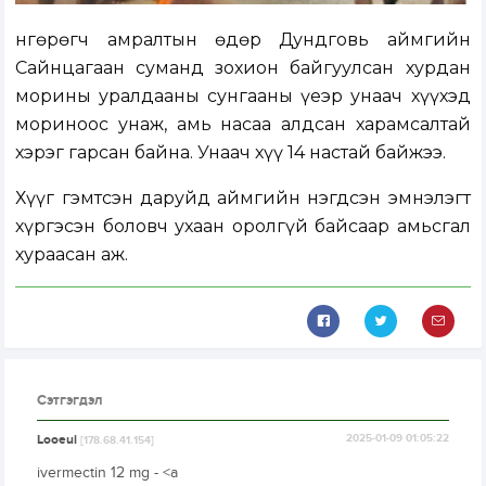
Өнгөрөгч амралтын өдөр Дундговь аймгийн
Сайнцагаан суманд зохион байгуулсан хурдан
морины уралдааны сунгааны үеэр унаач хүүхэд
мориноос унаж, амь насаа алдсан харамсалтай
хэрэг гарсан байна. Унаач хүү 14 настай байжээ.
Хүүг гэмтсэн даруйд аймгийн нэгдсэн эмнэлэгт
хүргэсэн боловч ухаан оролгүй байсаар амьсгал
хураасан аж.
Сэтгэгдэл
Looeui
2025-01-09 01:05:22
[178.68.41.154]
ivermectin 12 mg - <a