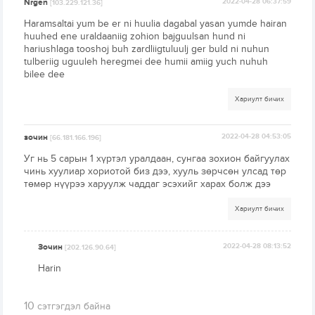
Nrgen
2022-04-28 06:37:59
[103.229.121.36]
Haramsaltai yum be er ni huulia dagabal yasan yumde hairan
huuhed ene uraldaaniig zohion bajguulsan hund ni
hariushlaga tooshoj buh zardliigtuluulj ger buld ni nuhun
tulberiig uguuleh heregmei dee humii amiig yuch nuhuh
bilee dee
Хариулт бичих
зочин
2022-04-28 04:53:05
[66.181.166.196]
Уг нь 5 сарын 1 хүртэл уралдаан, сунгаа зохион байгуулах
чинь хуулиар хориотой биз дээ, хууль зөрчсөн улсад төр
төмөр нүүрээ харуулж чаддаг эсэхийг харах болж дээ
Хариулт бичих
Зочин
2022-04-28 08:13:52
[202.126.90.64]
Harin
10
сэтгэгдэл байна