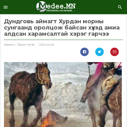
Дундговь аймагт Хурдан морны
сунгаанд оролцож байсан хүүхэд амиа
алдсан харамсалтай хэрэг гарчээ
Aдмин / Орон нутаг
2022.04.28