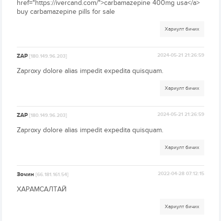
href="https://ivercand.com/">carbamazepine 400mg usa</a>
buy carbamazepine pills for sale
Хариулт бичих
ZAP
2024-05-21 21:26:59
[180.149.96.203]
Zaproxy dolore alias impedit expedita quisquam.
Хариулт бичих
ZAP
2024-05-21 21:26:59
[180.149.96.203]
Zaproxy dolore alias impedit expedita quisquam.
Хариулт бичих
Зочин
2022-04-28 07:12:15
[66.181.161.54]
ХАРАМСАЛТАЙ
Хариулт бичих