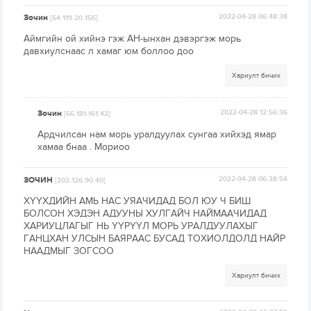
Зочин
2022-04-28 06:48:38
[64.119.20.156]
Аймгийн ой хийнэ гэж АН-ынхан дэвэргэж морь
давхиулснаас л хамаг юм боллоо доо
Хариулт бичих
Зочин
2022-04-28 12:56:36
[66.181.161.42]
Ардчилсан нам морь уралдуулах сунгаа хийхэд ямар
хамаа бнаа . Мориоо
ЗОЧИН
2022-04-28 06:38:54
[202.126.90.40]
ХҮҮХДИЙН АМЬ НАС УЯАЧИДАД БОЛ ЮУ Ч БИШ
БОЛСОН ХЭДЭН АДУУНЫ ХУЛГАЙЧ НАЙМААЧИДАД
ХАРИУЦЛАГЫГ НЬ ҮҮРҮҮЛ МОРЬ УРАЛДУУЛАХЫГ
ГАНЦХАН УЛСЫН БАЯРААС БУСАД ТОХИОЛДОЛД НАЙР
НААДМЫГ ЗОГСОО
Хариулт бичих