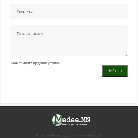
1000
тэмдэгт оруулах үлдлээ.
Нийтлэх
Зохиогчийн эрх хуулиар хамгаалагдсан.