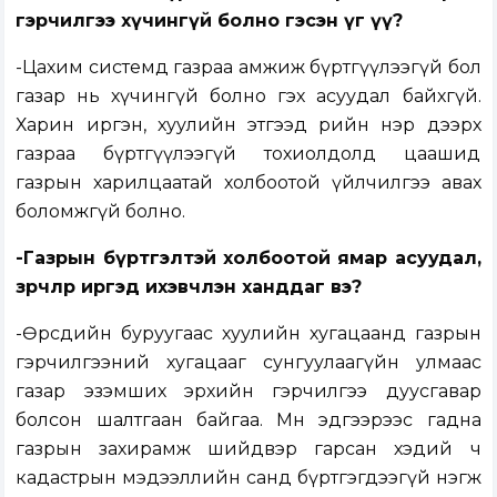
гэрчилгээ хүчингүй болно гэсэн үг үү?
-Цахим системд газраа амжиж бүртгүүлээгүй бол
газар нь хүчингүй болно гэх асуудал байхгүй.
Харин иргэн, хуулийн этгээд өөрийн нэр дээрх
газраа бүртгүүлээгүй тохиолдолд цаашид
газрын харилцаатай холбоотой үйлчилгээ авах
боломжгүй болно.
-Газрын бүртгэлтэй холбоотой ямар асуудал,
зөрчлөөр иргэд ихэвчлэн ханддаг вэ?
-Өөрсдийн буруугаас хуулийн хугацаанд газрын
гэрчилгээний хугацааг сунгуулаагүйн улмаас
газар эзэмших эрхийн гэрчилгээ дуусгавар
болсон шалтгаан байгаа. Мөн эдгээрээс гадна
газрын захирамж шийдвэр гарсан хэдий ч
кадастрын мэдээллийн санд бүртгэгдээгүй нэгж