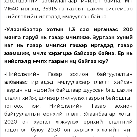
хэрэгцээний зориулалтаар өмчилсөн байна. Мөн
71640 иргэнд 3591.5 га газрыг цахим системээр
нийслэлийн иргэдэд өмчлүүлсэн байна.
-Улаанбаатар хотын 1.3 сая иргэнээс 200
мянга гаруй нь газар өмчилжээ. Зургаан хүний
нэг нь газар өмчилсөн гэхээр иргэдэд газар
эзэмшиж, өмчлөх хэрэгцээ байсаар байна. Ер нь
нийслэлд өмчлөх газрын нөөц байгаа юу?
-Нийслэлийн Газар зохион байгуулалтын
албанаас иргэдэд өмчлүүлэхээр төлөвлөлт хийсэн
газрын нөөц өнөөдрийн байдлаар дууссан бөгөөд дахин
төлөвлөлт хийж, шинээр өмчлүүлэх газрын байршлыг
тогтоох юм. Нийслэлийн Газар зохион
байгуулалтын ерөнхий төлөвлөгөө, Улаанбаатар хотыг
2020 он хүртэл хөгжүүлэх ерөнхий төлөвлөгөөний
тодотгол буюу 2030 он хүртэлх хөгжлийн чиг