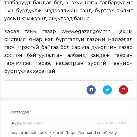
талбарууд байдаг бөгөөд энэхүү нэгж талбаруудыг
нөхөн бүрдүүлж мэдээллийн санд бүртгэх ажлыг
улсын хэмжээнд өрнүүлээд байна.
Хэрэв таны газар
www.egazar.gov.mn
цахим
системд ямар нэг бүртгэлгүй газрын мэдээлэл
гарч ирэхгүй байгаа бол харьяа дүүргийн газар
зохион байгуулалтын албанд хандаж газрын
гэрчилгээ, гэрээ, кадастрын зургийг авчирч
бүртгүүлэх хэрэгтэй.
Сэтгэгдэл
Ucxiln
2025-01-08 23:43:59
[178.68.41.154]
buy stromectol usa - <a href="https://ivercand.com/">buy