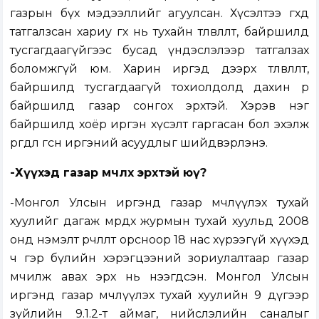
газрын бүх мэдээллийг агуулсан. Хүсэлтээ өгөхөд
татгалзсан хариу өгөх нь тухайн төлөвлөлт, байршилд
тусгагдаагүйгээс бусад үндэслэлээр татгалзах
боломжгүй юм. Харин иргэд дээрх төлөвлөлт,
байршилд тусгагдаагүй тохиолдолд дахин өөр
байршилд газар сонгох эрхтэй. Хэрэв нэг
байршилд хоёр иргэн хүсэлт гаргасан бол эхэлж
өргөдлөө өгсөн иргэний асуудлыг шийдвэрлэнэ.
-Хүүхэд газар өмчлөх эрхтэй юү?
-Монгол Улсын иргэнд газар өмчлүүлэх тухай
хуулийг дагаж мөрдөх журмын тухай хуульд 2008
онд нэмэлт өөрчлөлт орсноор 18 нас хүрээгүй хүүхэд
ч гэр бүлийн хэрэгцээний зориулалтаар газар
өмчилж авах эрх нь нээгдсэн. Монгол Улсын
иргэнд газар өмчлүүлэх тухай хуулийн 9 дүгээр
зүйлийн 9.1.2-т аймаг, нийслэлийн саналыг