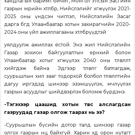
хандлагын баримт бичиг, Монгол Улсын Засгийн
газрын мөрийн хөтөлбөр, Нийслэлийг хөгжүүлэх 2021-
2025 оны үндсэн чиглэл, Нийслэлийн Засаг
дарга бөгөөд Улаанбаатар хотын захирагчийн 2020-
2024 оны үйл ажиллагааны хөтөлбөрүүдтэй
уялдуулж ажиллах ёстой. Энэ жил Нийслэлийн
Газар зохион байгуулалтын ерөнхий болон
Улаанбаатар хотыг хөгжүүлэх 2040 оны төлөвлөлт
хийгдэж байна. Эдгээр төлөвлөгөө батлагдаж,
суурьшлын хил зааг тодорхой болбол төлөвлөлтийн
дагуу иргэдэд шинээр эзэмшүүлэх, өмчлүүлэх
газрын асуудлыг шийдвэрлэх боломж бүрдэнэ.
-Тэгэхээр цаашид хотын төвөөс алслагдсан
газруудад газар олгож таарах нь ээ?
-Суурьшлын бүсийн дотор талд шинээр газар
олгох газрын нөөц байхгүй. Харин хөдөө орон нутагт