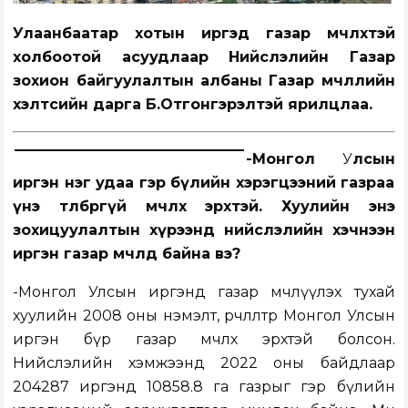
Улаанбаатар хотын иргэд газар өмчлөхтэй
холбоотой асуудлаар Нийслэлийн Газар
зохион байгуулалтын албаны Газар өмчлөлийн
хэлтсийн дарга Б.Отгонгэрэлтэй ярилцлаа.
-Монгол
У
лсын
иргэн нэг удаа гэр бүлийн хэрэгцээний газраа
үнэ төлбөргүй өмчлөх эрхтэй. Хуулийн энэ
зохицуулалтын хүрээнд нийслэлийн хэчнээн
иргэн газар өмчлөөд байна вэ?
-Монгол Улсын иргэнд газар өмчлүүлэх тухай
хуулийн 2008 оны нэмэлт, өөрчлөлтөөр Монгол Улсын
иргэн бүр газар өмчлөх эрхтэй болсон.
Нийслэлийн хэмжээнд 2022 оны байдлаар
204287 иргэнд 10858.8 га газрыг гэр бүлийн