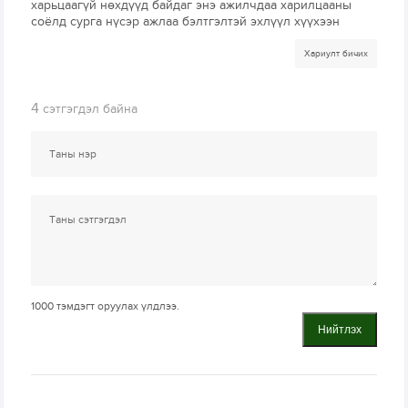
харьцаагүй нөхдүүд байдаг энэ ажилчдаа харилцааны
соёлд сурга нүсэр ажлаа бэлтгэлтэй эхлүүл хүүхээн
Хариулт бичих
4
сэтгэгдэл байна
1000
тэмдэгт оруулах үлдлээ.
Нийтлэх