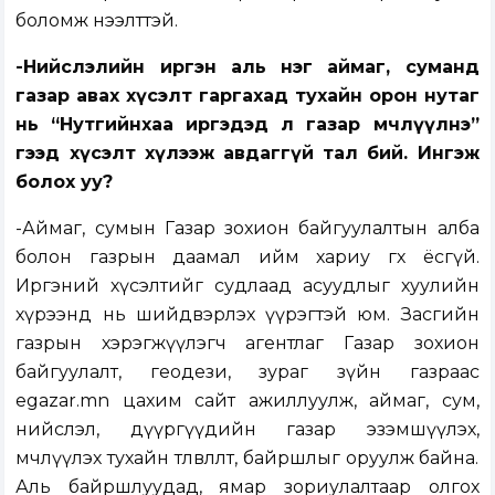
боломж нээлттэй.
-Нийслэлийн иргэн аль нэг аймаг, суманд
газар авах хүсэлт гаргахад тухайн орон нутаг
нь “Нутгийнхаа иргэдэд л газар өмчлүүлнэ”
гээд хүсэлт хүлээж авдаггүй тал бий. Ингэж
болох уу?
-Аймаг, сумын Газар зохион байгуулалтын алба
болон газрын даамал ийм хариу өгөх ёсгүй.
Иргэний хүсэлтийг судлаад асуудлыг хуулийн
хүрээнд нь шийдвэрлэх үүрэгтэй юм. Засгийн
газрын хэрэгжүүлэгч агентлаг Газар зохион
байгуулалт, геодези, зураг зүйн газраас
egazar.mn цахим сайт ажиллуулж, аймаг, сум,
нийслэл, дүүргүүдийн газар эзэмшүүлэх,
өмчлүүлэх тухайн төлөвлөлт, байршлыг оруулж байна.
Аль байршлуудад, ямар зориулалтаар олгох