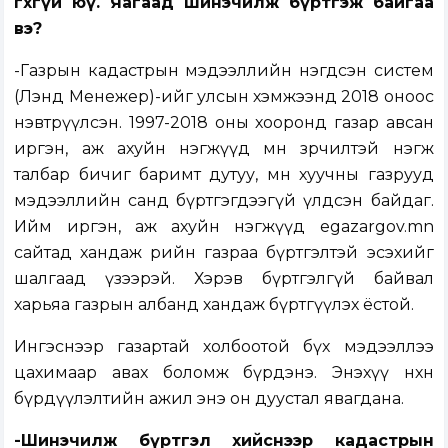
өгөхгүй юү. Яагаад шинэчилж бүртгэж байгаа
вэ?
-Газрын кадастрын мэдээллийн нэгдсэн систем
(Лэнд Менежер)-ийг улсын хэмжээнд 2018 оноос
нэвтрүүлсэн. 1997-2018 оны хооронд газар авсан
иргэн, аж ахуйн нэгжүүд мөн зөрчилтэй нэгж
талбар бичиг баримт дутуу, мөн хуучны газрууд
мэдээллийн санд бүртгэгдээгүй үлдсэн байдаг.
Ийм иргэн, аж ахуйн нэгжүүд egazargov.mn
сайтад хандаж өөрийн газраа бүртгэлтэй эсэхийг
шалгаад үзээрэй. Хэрэв бүртгэлгүй байвал
харьяа газрын албанд хандаж бүртгүүлэх ёстой.
Ингэснээр газартай холбоотой бүх мэдээллээ
цахимаар авах боломж бүрдэнэ. Энэхүү нөхөн
бүрдүүлэлтийн ажил энэ он дуустал явагдана.
-Шинэчилж бүртгэл хийснээр кадастрын