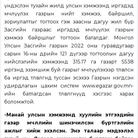
үндэслэн тухайн жилд улсын хэмжээнд иргэдэд
өмчлүүлэх газрын нийт хэмжээ, байршил,
зориулалтыг тогтоох гэж заасны дагуу жил бүр
Засгийн газраас иргэдэд өмчлүүлэх газрын
хэмжээ байршлыг тогтоон баталдаг. Монгол
Улсын Засгийн газрын 2022 оны гуравдугаар
сарын 16-ны өдрийн 121 дүгээр тогтоолын дагуу
нийслэлийн хэмжээнд 315.17 га газарт 5538
иргэнд эзэмшиж буй газрыг өмчлүүлэхээр төлөвлөсөн
ба иргэд төлөвлөгөөнд туссан эсэхээ Газрын нэгдсэн
удирдлагын цахим систем www.egazar.gov.mn-
ийн батлагдсан төлөвлөгөөнүүд хэсгээс харах
боломжтой.
-Манай улсын хэмжээнд хуулийн этгээдийн
газар өмчлөлийн шинэчилсэн бүртгэлийн
ажлыг хийж эхэлсэн. Энэ талаар мэдээлэл