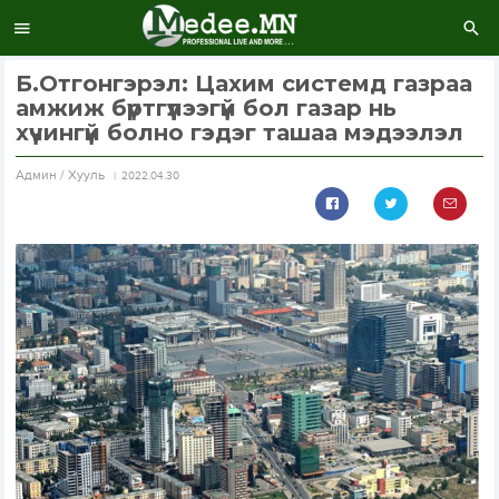
Б.Отгонгэрэл: Цахим системд газраа
амжиж бүртгүүлээгүй бол газар нь
хүчингүй болно гэдэг ташаа мэдээлэл
Aдмин / Хууль
2022.04.30