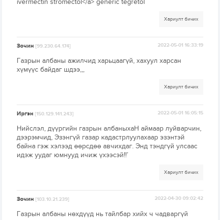
ivermectin stromectol</a> generic tegretol
Хариулт бичих
Зочин
2022-05-01 16:33:19
[99.230.64.174]
Газрын албаны ажилчид харьцаагүй, хахуул харсан
хүмүүс байдаг шдээ,,,
Хариулт бичих
Иргэн
2022-05-01 16:05:15
[150.129.141.243]
Нийслэл, дүүргийн газрын албаныхаН аймаар луйварчин,
дээрэмчид, Эзэнгүй газар кадастрлуулахаар эзэнтэй
байна гэж хэлээд өөрсдөө авчихдаг. Энд тэндгүй улсаас
идэж уудаг юмнууд ичиж үхээсэй!!’
Хариулт бичих
Зочин
2022-04-30 09:02:42
[103.10.21.239]
Газрын албаны нөхдүүд нь тайлбар хийх ч чадваргүй