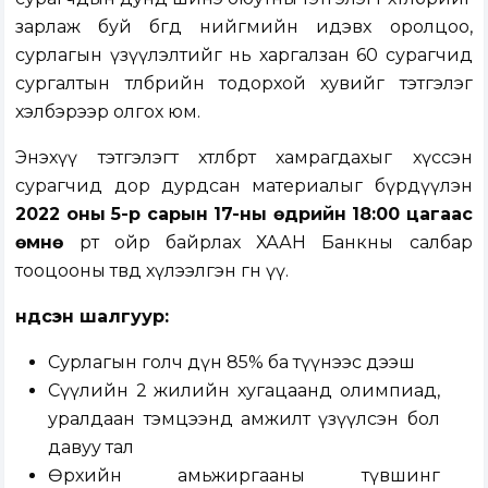
зарлаж буй бөгөөд нийгмийн идэвх оролцоо,
сурлагын үзүүлэлтийг нь харгалзан 60 сурагчид
сургалтын төлбөрийн тодорхой хувийг тэтгэлэг
хэлбэрээр олгох юм.
Энэхүү тэтгэлэгт хөтөлбөрт хамрагдахыг хүссэн
сурагчид дор дурдсан материалыг бүрдүүлэн
2022 оны 5-р сарын 17-ны өдрийн 18:00 цагаас
өмнө
өөрт ойр байрлах ХААН Банкны салбар
тооцооны төвд хүлээлгэн өгнө үү.
Үндсэн шалгуур:
Сурлагын голч дүн 85% ба түүнээс дээш
Сүүлийн 2 жилийн хугацаанд олимпиад,
уралдаан тэмцээнд амжилт үзүүлсэн бол
давуу тал
Өрхийн амьжиргааны түвшинг