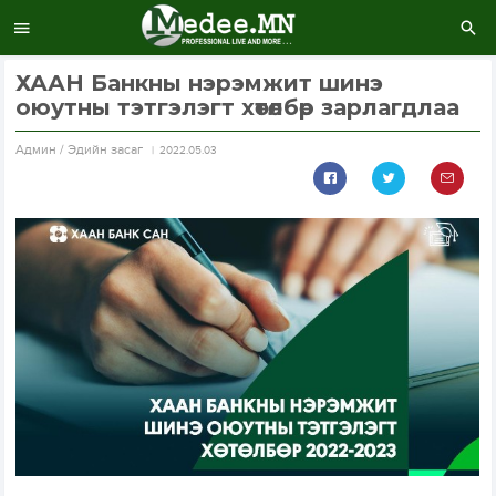
ХААН Банкны нэрэмжит шинэ
оюутны тэтгэлэгт хөтөлбөр зарлагдлаа
Aдмин / Эдийн засаг
2022.05.03