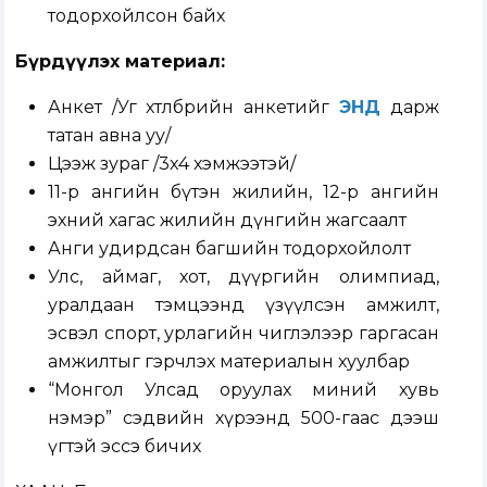
тодорхойлсон байх
Бүрдүүлэх материал:
Анкет /Уг хөтөлбөрийн анкетийг
ЭНД
дарж
татан авна уу/
Цээж зураг /3x4 хэмжээтэй/
11-р ангийн бүтэн жилийн, 12-р ангийн
эхний хагас жилийн дүнгийн жагсаалт
Анги удирдсан багшийн тодорхойлолт
Улс, аймаг, хот, дүүргийн олимпиад,
уралдаан тэмцээнд үзүүлсэн амжилт,
эсвэл спорт, урлагийн чиглэлээр гаргасан
амжилтыг гэрчлэх материалын хуулбар
“Монгол Улсад оруулах миний хувь
нэмэр” сэдвийн хүрээнд 500-гаас дээш
үгтэй эссэ бичих