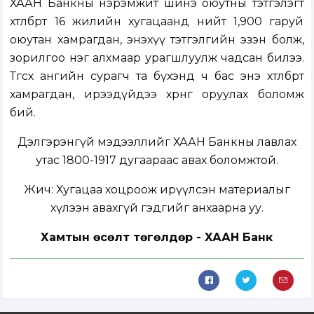
ХААН Банкны нэрэмжит шинэ оюутны тэтгэлэгт
хөтөлбөрт 16 жилийн хугацаанд нийт 1,900 гаруй
оюутан хамрагдан, энэхүү тэтгэлгийн эзэн болж,
зорилгоо нэг алхмаар урагшлуулж чадсан билээ.
Төгсөх ангийн сурагч та бүхэнд ч бас энэ хөтөлбөрт
хамрагдан, ирээдүйдээ хөрөнгө оруулах боломж
бий.
Дэлгэрэнгүй мэдээллийг ХААН Банкны лавлах
утас 1800-1917 дугаараас авах боломжтой.
Жич: Хугацаа хоцроож ирүүлсэн материалыг
хүлээн авахгүй гэдгийг анхаарна уу.
Хамтын өсөлт төгөлдөр - ХААН Банк