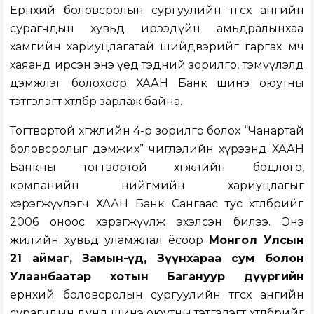
Ерөнхий боловсролын сургуулийн төгсөх ангийн
сурагчдын хувьд ирээдүйн амьдралынхаа
хамгийн хариуцлагатай шийдвэрийг гаргах мөч
хаяанд ирсэн энэ үед тэдний зорилго, тэмүүлэлд
дэмжлэг болохоор ХААН Банк шинэ оюутны
тэтгэлэгт хөтөлбөрөө зарлаж байна.
Тогтвортой хөгжлийн 4-р зорилго болох “Чанартай
боловсролыг дэмжих” чиглэлийн хүрээнд ХААН
Банкны тогтвортой хөгжлийн бодлого,
компанийн нийгмийн хариуцлагыг
хэрэгжүүлэгч ХААН Банк Сангаас тус хөтөлбөрийг
2006 оноос хэрэгжүүлж эхэлсэн билээ. Энэ
жилийн хувьд уламжлал ёсоор
Монгол Улсын
21 аймаг, Замын-Үүд, Зүүнхараа сум болон
Улаанбаатар хотын Багануур дүүргийн
ерөнхий боловсролын сургуулийн төгсөх ангийн
сурагчдын дунд шинэ оюутны тэтгэлэгт хөтөлбөрийг