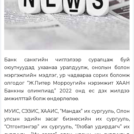
Банк санхүүгийн чиглэлээр суралцаж буй
оюутнуудад ухаанаа уралдуулж, онолын болон
мэргэжлийн мэдлэг, ур чадвараа сорих боломж
олгодог “Ж.Питер Морроугийн нэрэмжит ХААН
Банкны олимпиад” 2022 онд ес дэх жилдээ
амжилттай болж өндөрлөлөө.
МУИС, СЭЗИС, ХААИС, “Мандах” их сургууль, Олон
улсын эдийн засаг бизнесийн их сургууль,
“Отгонтэнгэр” их сургууль, “Глобал удирдагч” их