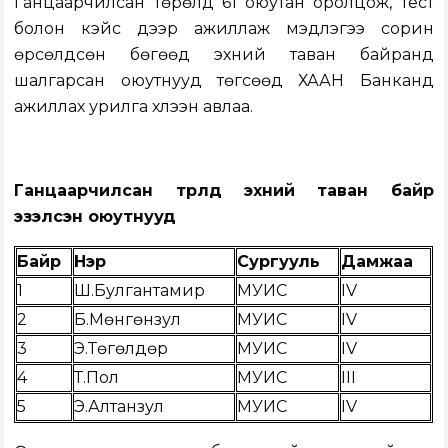
Ганцаарчилсан төрөлд 61 оюутан оролцож, тест
болон кэйс дээр ажиллаж мэдлэгээ сорин
өрсөлдсөн бөгөөд эхний таван байранд
шалгарсан оюутнууд төгсөөд ХААН Банканд
ажиллах урилга хүлээн авлаа.
Ганцаарчилсан төрөлд эхний таван байр
эзэлсэн оюутнууд
Байр
Нэр
Сургууль
Дамжаа
1
Ш.Булгантамир
МУИС
IV
2
Б.Мөнгөнзул
МУИС
IV
3
Э.Төгөлдөр
МУИС
IV
4
Т.Пол
МУИС
III
5
Э.Алтанзул
МУИС
IV