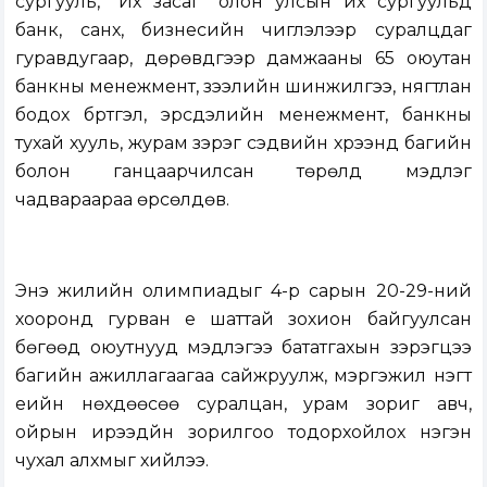
сургууль, “Их засаг” олон улсын их сургуульд
банк, санхүү, бизнесийн чиглэлээр суралцдаг
гуравдугаар, дөрөвдүгээр дамжааны 65 оюутан
банкны менежмент, зээлийн шинжилгээ, нягтлан
бодох бүртгэл, эрсдэлийн менежмент, банкны
тухай хууль, журам зэрэг сэдвийн хүрээнд багийн
болон ганцаарчилсан төрөлд мэдлэг
чадвараараа өрсөлдөв.
Энэ жилийн олимпиадыг 4-р сарын 20-29-ний
хооронд гурван үе шаттай зохион байгуулсан
бөгөөд оюутнууд мэдлэгээ бататгахын зэрэгцээ
багийн ажиллагаагаа сайжруулж, мэргэжил нэгт
үеийн нөхдөөсөө суралцан, урам зориг авч,
ойрын ирээдүйн зорилгоо тодорхойлох нэгэн
чухал алхмыг хийлээ.