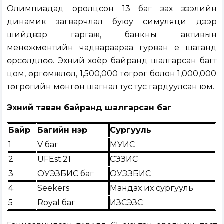
Олимпиадад оролцсон 13 баг зах зээлийн
динамик загварчлал буюу симуляци дээр
шийдвэр гаргаж, банкны активын
менежментийн чадвараараа гурван үе шатанд
өрсөлдлөө. Эхний хоёр байранд шалгарсан багт
цом, өргөмжлөл, 1,500,000 төгрөг болон 1,000,000
төгрөгийн мөнгөн шагнал тус тус гардуулсан юм.
Эхний таван байранд шалгарсан баг
Байр
Багийн нэр
Сургууль
1
V баг
МУИС
2
UFEst.21
СЭЗИС
3
ОУЭЗБИС баг
ОУЭЗБИС
4
Seekers
Мандах их сургууль
5
Royal баг
ИЗСЭЗС