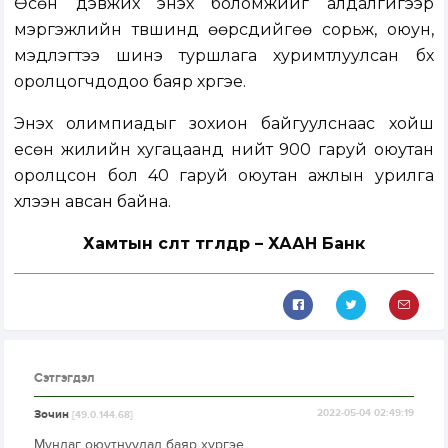
Өсөн дэвжих энэхүү боломжийг алдалгүйгээр
мэргэжлийн түвшинд өөрсдийгөө сорьж, оюун,
мэдлэгтээ шинэ туршлага хуримтлуулсан бүх
оролцогчдодоо баяр хүргэе.
Энэхүү олимпиадыг зохион байгуулснаас хойш
есөн жилийн хугацаанд нийт 900 гаруй оюутан
оролцсон бол 40 гаруй оюутан ажлын урилга
хүлээн авсан байна.
Хамтын өсөлт төгөлдөр – ХААН Банк
Сэтгэгдэл
Зочин
2022-05-04 02:49:19
[49.0.144.68]
Мундаг оюутнуудад баяр хүргэе.