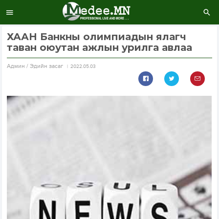
ХААН Банкны олимпиадын ялагч
таван оюутан ажлын урилга авлаа
Aдмин / Эдийн засаг
2022.05.03