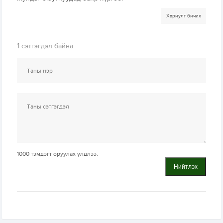
Хариулт бичих
1
сэтгэгдэл байна
1000
тэмдэгт оруулах үлдлээ.
Нийтлэх