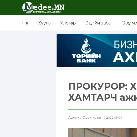
Нүүр
Хууль
Улстөр
Эдийн засаг
Эрүүл м
ПРОКУРОР: Хү
ХАМТАРЧ аж
Aдмин / Орон нутаг
2022.05.04