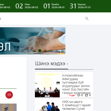
02
01
31
ваа
Ням
Бямба
Баасан
26-08-03
2026-08-02
2026-08-01
2026-07-31
э
Шинэ мэдээ
Н.Номтойбаяр:
Аймгуудад
тулгамдаж буй
асуудлуудыг долоо
хоног бүр Засгийн
газрын хуралдаанд...
1 цаг
0
0
УИХ-ын дарга
С.Бямбацогт төрийг
төлөөлөн Сутай