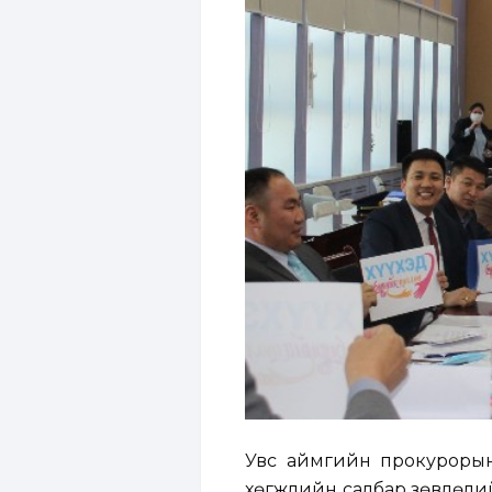
Увс аймгийн прокурорын 
хөгжлийн салбар зөвлөлий