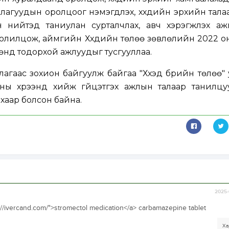
агуудын оролцоог нэмэгдүүлэх, хүүхдийн эрхийн тала
 нийтэд таниулан сурталчлах, авч хэрэгжүүлэх аж
олилцож, аймгийн Хүүхдийн төлөө зөвлөлийн 2022 
өнд тодорхой ажлуудыг тусгууллаа.
гаас зохион байгуулж байгаа "Хүүхэд бүрийн төлөө"
яны хүрээнд хийж гүйцэтгэх ажлын талаар танилцу
хаар болсон байна.
2025-
s://ivercand.com/">stromectol medication</a> carbamazepine tablet
Ха