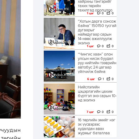
хайрхны тэнгэрийг
тахих төрийн
тахилгад оролцлоо
1 цаг
0
0
“Хотын дарга сонсож
байна” 150150 тусгай
дугаарыг
наймдугаар сарын
14-нөөс ажиллуулж
эхэлнэ
1 цаг
0
0
“Чингис хаан” олон
улсын нисэх буудал
руу нийтийн тээврийн
автобус 24 цагаар
үйлчилж байна
6 цаг
1
0
Нийслэлийн
цэцэрлэгийн цахим
бүртгэл энэ сарын 10-
нд эхэлнэ
7 цаг
0
0
16 төрлийн эмийг нэг
эх үүсвэрээс
худалдан авах
учуудын
журмыг баталлаа
д төрийн