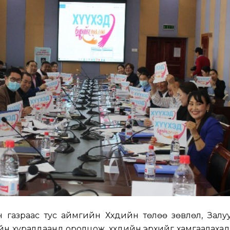
газраас тус аймгийн Хүүхдийн төлөө зөвлөл, Залу
н хуралдаанд оролцож, хүүхдийн эрхийг хамгаалаха