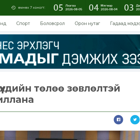
05
04
03
Лхагва
Мягмар
Да
өмнөх 7 хоногт:
2026-08-05
2026-08-04
20
энд
Спорт
Боловсрол
Орон нутаг
Гадаад мэдэ
үхдийн төлөө зөвлөлтэй
иллана