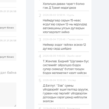
Хэлэлцээ даваа гарагт болно
ЗГ: Автобензин,
гэж Д.Трамп мэдэгджээ
дизель түлшний
05-21 21:26:58
онцгой албан
татварыг тэглэлээ
2026-08-03 12:58:14 / Хууль
Наймдугаар сарын 15-наас
есдүгээр сарын 12-ны өдрүүдэд
1 өдөр
2
0
риулт бичих
автомашины улсын дугаарын
З.Мэндсайхан:
хязгаарлалт хийнэ
Хүнсний нөөцийг
бэлтгэх агуулах,
2026-08-04 17:26:48 / Гадаад мэдээ
05-21 21:26:58
зоорь бэлтгэх ААН-
үүдэд хөнгөлөлттэй
Неймар зодог тайлах эсэхээ 12
зээл олгоно
дугаар сард шийднэ
1 өдөр
1
0
2026-08-05 11:49:38 / Эдийн засаг
Европ дахь
риулт бичих
монголчуудын
Т.Жанлав: Бидний "Шугаман бус
соёлын наадам
системийг ойролцоо бодох
боллоо
супер схемүүд" бүтээл тооцон
гдэл байна
бодох математикт нээлт хийсэн
1 өдөр
2
0
2026-08-04 10:08:29 / Улстөр
Өнгөрсөн сард
Д.Батлут: “Зэв” сумны
1,439.2 кг үнэт
металл худалдан
үйлдвэрийг ашиглалтад оруулж,
авчээ
гурван нэр төрлийг үйлдвэрлэн
дотоодын хэрэгцээнд нийлүүлж
эхэлсэн
1 өдөр
0
0
Б.Найдалаа: Энэ
2026-08-04 11:28:33 / Боловсрол