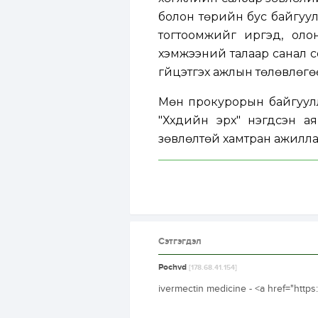
болон төрийн бус байгуулл
тогтоомжийг иргэд, олон
хэмжээний талаар санал с
гүйцэтгэх ажлын төлөвлөгө
Мөн прокурорын байгуулла
"Хүүхдийн эрх" нэгдсэн а
зөвлөлтөй хамтран ажилла
Сэтгэгдэл
Pochvd
[178.68.41.154]
ivermectin medicine - <a href="http