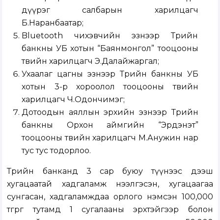
дүүрэг салбарын харилцагч
Б.Наранбаатар;
Bluetooth чихэвчийн эзнээр Төрийн
банкны УБ хотын “Баянмонгол” тооцооны
төвийн харилцагч Э.Далайжаргал;
Ухаалаг цагны эзнээр Төрийн банкны УБ
хотын 3-р хороолол тооцооны төвийн
харилцагч Ч.Одончимэг;
Дотоодын аяллын эрхийн эзнээр Төрийн
банкны Орхон аймгийн “Эрдэнэт”
тооцооны төвийн харилцагч М.Анужин нар
тус тус тодорлоо.
Төрийн банканд 3 сар буюу түүнээс дээш
хугацаатай хадгаламж нээлгэсэн, хугацаагаа
сунгасан, хадгаламждаа орлого нэмсэн 100,000
төгрөг тутамд 1 сугалааны эрхтэйгээр болон