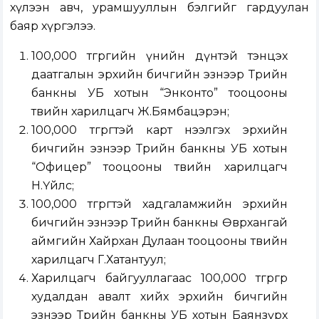
хүлээн авч, урамшууллын бэлгийг гардуулан
баяр хүргэлээ.
100,000 төгрөгийн үнийн дүнтэй тэнцэх
даатгалын эрхийн бичгийн эзнээр Төрийн
банкны УБ хотын “Энконто” тооцооны
төвийн харилцагч Ж.Бямбацэрэн;
100,000 төгрөгтэй карт нээлгэх эрхийн
бичгийн эзнээр Төрийн банкны УБ хотын
“Офицер” тооцооны төвийн харилцагч
Н.Үйлс;
100,000 төгрөгтэй хадгаламжийн эрхийн
бичгийн эзнээр Төрийн банкны Өвөрхангай
аймгийн Хайрхан Дулаан тооцооны төвийн
харилцагч Г.Хатантуул;
Харилцагч байгууллагаас 100,000 төгрөгөөр
худалдан авалт хийх эрхийн бичгийн
эзнээр Төрийн банкны УБ хотын Баянзүрх