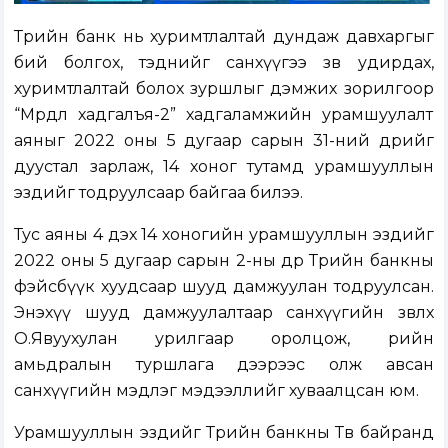
Төрийн банк нь хуримтлалтай дундаж давхаргыг
бий болгох, тэднийг санхүүгээ зөв удирдах,
хуримтлалтай болох зуршлыг дэмжих зорилгоор
“Мөрөөдлөө хадгалъя-2” хадгаламжийн урамшуулалт
аяныг 2022 оны 5 дугаар сарын 31-ний өдрийг
дуустал зарлаж, 14 хоног тутамд урамшууллын
эздийг тодруулсаар байгаа билээ.
Тус аяны 4 дэх 14 хоногийн урамшууллын эздийг
2022 оны 5 дугаар сарын 2-ны өдөр Төрийн банкны
фэйсбүүк хуудсаар шууд дамжуулан тодруулсан.
Энэхүү шууд дамжуулалтаар санхүүгийн зөвлөх
О.Явуухулан урилгаар оролцож, өөрийн
амьдралын туршлага дээрээс олж авсан
санхүүгийн мэдлэг мэдээллийг хуваалцсан юм.
Урамшууллын эздийг Төрийн банкны Төв байранд