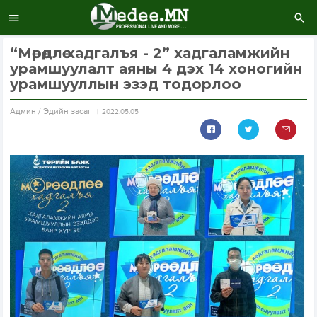
“Мөрөөдлөө хадгалъя - 2” хадгаламжийн
урамшуулалт аяны 4 дэх 14 хоногийн
урамшууллын эзэд тодорлоо
Aдмин / Эдийн засаг
2022.05.05