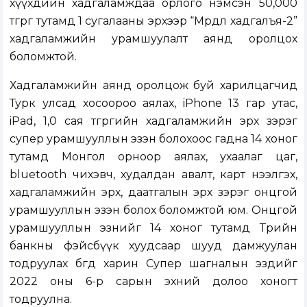
хүүхдийн хадгаламждаа орлого нэмсэн 50,000
төгрөг тутамд 1 сугалааны эрхээр “Мөрөөдлөө хадгалъя-2”
хадгаламжийн урамшуулалт аянд оролцох
боломжтой.
Хадгаламжийн аянд оролцож буй харилцагчид
Турк улсад хосоороо аялах, iPhone 13 гар утас,
iPad, 1,0 сая төгрөгийн хадгаламжийн эрх зэрэг
супер урамшууллын эзэн болохоос гадна 14 хоног
тутамд Монгол орноор аялах, ухаалаг цаг,
bluetooth чихэвч, худалдан авалт, карт нээлгэх,
хадгаламжийн эрх, даатгалын эрх зэрэг онцгой
урамшууллын эзэн болох боломжтой юм. Онцгой
урамшууллын эзнийг 14 хоног тутамд Төрийн
банкны фэйсбүүк хуудсаар шууд дамжуулан
тодруулах бөгөөд харин Супер шагналын эздийг
2022 оны 6-р сарын эхний долоо хоногт
тодруулна.