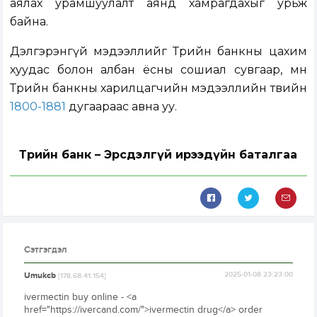
аялах урамшуулалт аянд хамрагдахыг урьж
байна.
Дэлгэрэнгүй мэдээллийг Төрийн банкны цахим
хуудас болон албан ёсны сошиал сувгаар, мөн
Төрийн банкны харилцагчийн мэдээллийн төвийн
1800-1881
дугаараас авна уу.
Төрийн банк – Эрсдэлгүй ирээдүйн баталгаа
Сэтгэгдэл
Umukcb
2025-01-08 23:23:00
[178.68.41.154]
ivermectin buy online - <a
href="https://ivercand.com/">ivermectin drug</a> order