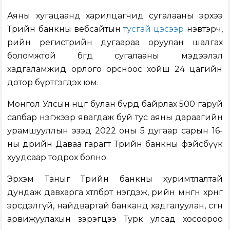
Аяны хугацаанд харилцагчид сугалааны эрхээ
Төрийн банкны вебсайтын
тусгай цэсээр
нэвтэрч,
өөрийн регистрийн дугаараа оруулан шалгах
боломжтой бөгөөд сугалааны мэдээлэл
хадгаламжид орлого орсноос хойш 24 цагийн
дотор бүртгэгдэх юм.
Монгол Улсын өнцөг булан бүрд байрлах 500 гаруй
салбар нэгжээр явагдаж буй тус аяны дараагийн
урамшууллын эзэд 2022 оны 5 дугаар сарын 16-
ны өдрийн Даваа гарагт Төрийн банкны фэйсбүүк
хуудсаар тодрох болно.
Эрхэм Таныг Төрийн банкны хуримтлалтай
дундаж давхарга хөтөлбөрт нэгдэж, өөрийн мөнгөн хөрөнгөө
эрсдэлгүй, найдвартай банканд хадгалуулан, өсгөн
арвижуулахын зэрэгцээ Турк улсад хосоороо