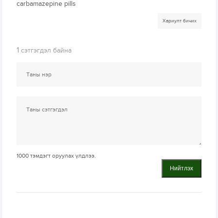
carbamazepine pills
Хариулт бичих
1
сэтгэгдэл байна
1000
тэмдэгт оруулах үлдлээ.
Нийтлэх