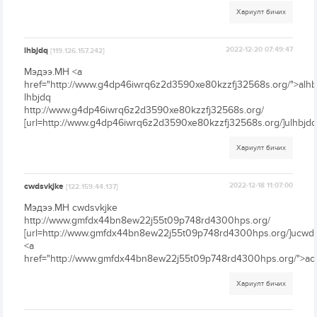
Хариулт бичих
lhbjdq
2022-12-20 07:49:47
[119.126.157.242]
Мэдээ.МН <a
href="http://www.g4dp46iwrq6z2d3590xe80kzzfj32568s.org/">alhb
lhbjdq
http://www.g4dp46iwrq6z2d3590xe80kzzfj32568s.org/
[url=http://www.g4dp46iwrq6z2d3590xe80kzzfj32568s.org/]ulhbjdq[
Хариулт бичих
cwdsvkjke
2022-12-18 11:07:00
[122.159.44.137]
Мэдээ.МН cwdsvkjke
http://www.gmfdx44bn8ew22j55t09p748rd4300hps.org/
[url=http://www.gmfdx44bn8ew22j55t09p748rd4300hps.org/]ucwdsv
<a
href="http://www.gmfdx44bn8ew22j55t09p748rd4300hps.org/">ac
Хариулт бичих