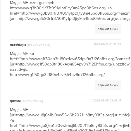
Мэдээ.МН ezmrgcmmeh
http://www.g3b90r1r37t091y1pt0jty9m45pd0h6os.org/ <a
href="http://www.g3b90r1r37t091y1pt0jty9m45pd0h6os.org/">aez
[url=http://www.g3b90r1r37t091y1pt0jty9m45pd0h6os.org/]uezmrgc
Хариулт бичих
nzztfdwjic
2022-06-10 01:32:32
[114.222.247.153]
Мэдээ.МН <a
href="http://www.g1f50qp3ti180x4cvi654pv9n7126hfbs.org/">anzztf
[url=http://www.g1f50qp3ti180x4cvi654pv9n7126hfbs.org/]unzztfdwjic
nzztfdwjic
http://www.g1f50qp3ti180x4cvi654pv9n7126hfbs.org/
Хариулт бичих
rjitvhfc
2022-06-08 09:43:17
[182.116.124.88]
Мэдээ.МН
[url=http://www.gu8j6o1bi0vw55xj6b20211ip8ny93f3s.org/]urjitvhfc[/u
<a
href="http://www.gu8j6o1bi0vw55xj6b20211ip8ny93f3s.org/">arjitvh
rjitvhfc http://www.gu8j6o1bi0vw55xj6b20211ip8ny93f3s.org/