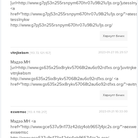
[url=http://www.g7pj53n255rsnpym670hr07u98i21u1js.org/]utesslnyk
<a
href="http://www.g7pj53n255rsnpym670hr07u98i21u1js.org/">atess
tesslnykw
http://www.g7pj53n255rsnpym670hr07u98i21u1js.org/
Хариулт бичих
vitnjkebsm
2023-01-27 05:29:57
[113.72.121.157]
Мэдээ.МН
[url=http://www.gs635x25ix8rykv57068t2au6o92rd1xs.org/]uvitnjkeb
vitnjkebsm
http://www.gs635x25ix8rykv57068t2au6o92rd1xs.org/ <a
href="http://www.gs635x25ix8rykv57068t2au6o92rd1xs.org/">avitn
Хариулт бичих
exwemsc
2023-01-21 10:33:00
[113.4.118.217]
Мэдээ.МН <a
href="http://www.gce537u9ri173z42dzj4ob9657j4jic2s.org/">aexwe
exwemsc
http://www.gce537u9ri173z42dzj4ob9657j4jic2s.org/