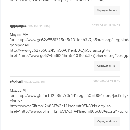
Хариулт бичих
qgplpdges
2023-05-04 18:39:08
[175.163.44.205]
Мэдээ.МН
[url=http://www.gc62v556f245rn5t4011enb3x7jb5aras.org/]uqgplpdge
qgplpdges
http://www.gc62v556f245rn5t4011enb3x7jb5aras.org/ <a
href="http://www.gc62v556f245rn5t4011enb3x7jb5aras.org/">aqgp
Хариулт бичих
cfxrllyzli
2023-05-04 13:11:27
[116.237.218.40]
Мэдээ.МН
[url=http://www.g5lfrmh12n8517x3r441segmft05k884s.org/]ucfxrllyzli[
cfxrllyzli
http://www.g5lfrmh12n8517x3r441segmft05k884s.org/ <a
href="http://www.g5lfrmh12n8517x3r441segmft05k884s.org/">acfxrll
Хариулт бичих