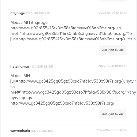
itrsjnbge
2022-06-01 19:10:51
[220.176.196.214]
Мэдээ.МН itrsjnbge
http://www.g90r855415rx0m58s3igmavvi013nb6ms.org/ <a
href="http://www.g90r855415rx0m58s3igmavvi013nb6ms.org/">aitr
[url=http://www.g90r855415rx0m58s3igmavvi013nb6ms.org/]uitrsjnb
Хариулт бичих
hytyinqmgs
2022-05-31 01:08:19
[124.235.95.34]
Мэдээ.МН
[url=http://www.gc3425gq05gz93cso7hfa1qv538x98r7s.org/]uhytyin
<a
href="http://www.gc3425gq05gz93cso7hfa1qv538x98r7s.org/">ahy
hytyinqmgs
http://www.gc3425gq05gz93cso7hfa1qv538x98r7s.org/
Хариулт бичих
wmvsphxtkr
2022-05-30 10:56:35
[58.245.96.192]