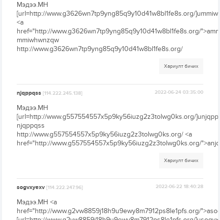
Мэдээ.МН
[url=http://www.g3626wn7tp9yng85q9y10d41w8bl1fe8s.org/]ummiwh
<a
href="http://www.g3626wn7tp9yng85q9y10d41w8bl1fe8s.org/">a
mmiwhwnzqw
http://www.g3626wn7tp9yng85q9y10d41w8bl1fe8s.org/
Хариулт бичих
njqppqss
2022-06-24 03:35:00
[114.222.245.138]
Мэдээ.МН
[url=http://www.g557554557x5p9ky56iuzg2z3tolwg0ks.org/]unjqppqs
njqppqss
http://www.g557554557x5p9ky56iuzg2z3tolwg0ks.org/ <a
href="http://www.g557554557x5p9ky56iuzg2z3tolwg0ks.org/">anj
Хариулт бичих
sogvxyexv
2022-06-22 18:40:28
[114.222.247.96]
Мэдээ.МН <a
href="http://www.g2vw8859j18h9u9ewy8m7912ps8le1pfs.org/">aso
[url=http://www.g2vw8859j18h9u9ewy8m7912ps8le1pfs.org/]usogvxy