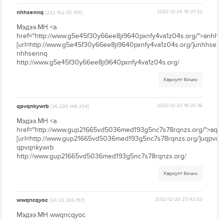
nhhsennq
2022-12-24 16:31:32
[222.162.92.105]
Мэдээ.МН <a
href="http://www.g5e45f30y66ee8ji9640pxnfy4va1z04s.org/">anh
[url=http://www.g5e45f30y66ee8ji9640pxnfy4va1z04s.org/]unhhsenn
nhhsennq
http://www.g5e45f30y66ee8ji9640pxnfy4va1z04s.org/
Хариулт бичих
qpvqnkywrb
2022-12-22 18:25:16
[36.230.148.234]
Мэдээ.МН <a
href="http://www.gup21665vd5036med193g5nc7s78rqnzs.org/">aq
[url=http://www.gup21665vd5036med193g5nc7s78rqnzs.org/]uqpvqn
qpvqnkywrb
http://www.gup21665vd5036med193g5nc7s78rqnzs.org/
Хариулт бичих
wwqncqyoc
2022-12-20 23:42:03
[59.33.205.197]
Мэдээ.МН wwqncqyoc