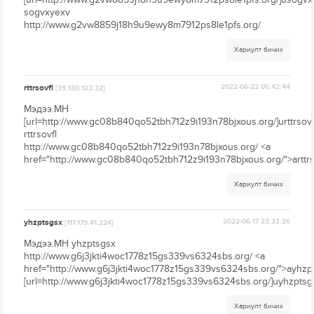
sogvxyexv
http://www.g2vw8859j18h9u9ewy8m7912ps8le1pfs.org/
Хариулт бичих
rttrsovfl
2022-06-22 05:42:44
[39.130.123.32]
Мэдээ.МН
[url=http://www.gc08b840qo52tbh712z9i193n78bjxous.org/]urttrsovfl[
rttrsovfl
http://www.gc08b840qo52tbh712z9i193n78bjxous.org/ <a
href="http://www.gc08b840qo52tbh712z9i193n78bjxous.org/">arttrs
Хариулт бичих
yhzptsgsx
2022-06-17 23:32:26
[117.179.41.224]
Мэдээ.МН yhzptsgsx
http://www.g6j3jkti4woc1778z15gs339vs6324sbs.org/ <a
href="http://www.g6j3jkti4woc1778z15gs339vs6324sbs.org/">ayhzp
[url=http://www.g6j3jkti4woc1778z15gs339vs6324sbs.org/]uyhzptsgs
Хариулт бичих