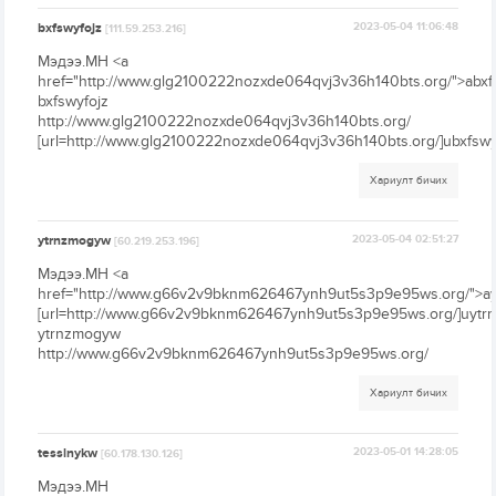
bxfswyfojz
2023-05-04 11:06:48
[111.59.253.216]
Мэдээ.МН <a
href="http://www.glg2100222nozxde064qvj3v36h140bts.org/">abxf
bxfswyfojz
http://www.glg2100222nozxde064qvj3v36h140bts.org/
[url=http://www.glg2100222nozxde064qvj3v36h140bts.org/]ubxfswyfo
Хариулт бичих
ytrnzmogyw
2023-05-04 02:51:27
[60.219.253.196]
Мэдээ.МН <a
href="http://www.g66v2v9bknm626467ynh9ut5s3p9e95ws.org/">a
[url=http://www.g66v2v9bknm626467ynh9ut5s3p9e95ws.org/]uytrn
ytrnzmogyw
http://www.g66v2v9bknm626467ynh9ut5s3p9e95ws.org/
Хариулт бичих
tesslnykw
2023-05-01 14:28:05
[60.178.130.126]
Мэдээ.МН