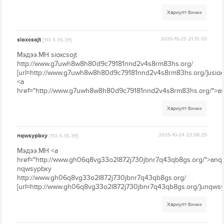
Хариулт бичих
sioxcsojt
2025-10-25 21:15:03
[113.4.35.39]
Мэдээ.МН sioxcsojt
http://www.g7uwh8w8h80d9c79181nnd2v4s8rm83hs.org/
[url=http://www.g7uwh8w8h80d9c79181nnd2v4s8rm83hs.org/]usioxcs
<a
href="http://www.g7uwh8w8h80d9c79181nnd2v4s8rm83hs.org/">asi
Хариулт бичих
nqwsypbxy
2025-10-24 23:58:29
[113.4.35.39]
Мэдээ.МН <a
href="http://www.gh06q8vg33o2l872j730jbnr7q43qb8gs.org/">anq
nqwsypbxy
http://www.gh06q8vg33o2l872j730jbnr7q43qb8gs.org/
[url=http://www.gh06q8vg33o2l872j730jbnr7q43qb8gs.org/]unqwsyp
Хариулт бичих