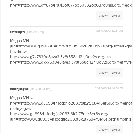
href="http://www.gfr87p4r87i3of677bb50u32op6u7q9ms.org/">adk
Хариулт бичих
fmvrkqtw
2023-06-01 14:41:04
[1.196.142.19]
Мэдээ.МН
[url=http://www.g7x7630e8jtva3i3v8t558ci12nj0qv2s.org/]ufmvrkqtw[
fmvrkqtw
http://www.g7x7630e8jtva3i3v8t558ci12nj0qv2s.org/ <a
href="http://www.g7x7630e8jtva3i3v8t558ci12nj0qv2s.org/">afmvrk
Хариулт бичих
mofnjzfgws
2023-05-24 10:51:57
[114.228.51.194]
Мэдээ.МН <a
href="http://www.gu9934n1odgfjo2033t8k2t75u4r5er6s.org/">amof
mofnjzfgws
http://www.gu9934n1odgfjo2033t8k2t75u4r5er6s.org/
[url=http://www.gu9934n1odgfjo2033t8k2t75u4r5er6s.org/]umofnjzfg
Хариулт бичих