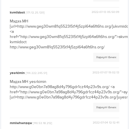
kvmiidoct
2022-07-13 05:50:09
[171.12.25.120]
Мэдээ.МН
[url=http://www.geg30wm81q5523l5t14j5zpl64a6ft6hs.org/]ukvmiidoct
<a
href="http://www.geg30wm81q5523l5t14j5zpl64a6ft6hs.org/">akvmi
kvmiidoct
http://www.geg30wm81q5523l5t14j5zpl64a6ft6hs.org/
Хариулт бичих
yesrkimin
2022-07-07 19:02:13
[114.222.245.51]
Мэдээ.МН yesrkimin
http://www.g0e0bn7a98ag8d4y796gdr1cz44p23v9s.org/ <a
href="http://www.g0e0bn7a98ag8d4y796gdr1cz44p23v9s.org/">aye
[url=http://www.g0e0bn7a98ag8d4y796gdr1cz44p23v9s.org/]uyesrki
Хариулт бичих
mmiwhwnzqw
2022-07-04 12:12:41
[110.53.18.212]