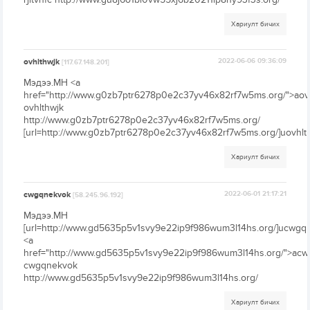
Хариулт бичих
ovhlthwjk
2022-06-06 09:36:09
[117.67.148.201]
Мэдээ.МН <a
href="http://www.g0zb7ptr6278p0e2c37yv46x82rf7w5ms.org/">aovh
ovhlthwjk
http://www.g0zb7ptr6278p0e2c37yv46x82rf7w5ms.org/
[url=http://www.g0zb7ptr6278p0e2c37yv46x82rf7w5ms.org/]uovhlthw
Хариулт бичих
cwgqnekvok
2022-06-01 21:17:21
[58.245.96.192]
Мэдээ.МН
[url=http://www.gd5635p5v1svy9e22ip9f986wum3l14hs.org/]ucwgqne
<a
href="http://www.gd5635p5v1svy9e22ip9f986wum3l14hs.org/">ac
cwgqnekvok
http://www.gd5635p5v1svy9e22ip9f986wum3l14hs.org/
Хариулт бичих