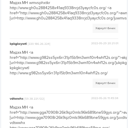
Мэдээ.МН wmvsphxtkr
http://www.gh0u2884258x41aq9338nrjd3yaycfc0s.org/ <a
href="http://www.gh0u2884258x41aq9338nrjd3yaycfc0s.org/">awm
[url=http://www.gh0u2884258x41aq9338nrjd3yaycfc0s.org/]uwmvsph
Хариулт бичих
kpkgkcywtl
2022-05-29 20:21:01
[220.186.26.224]
Мэдээ.МН <a
href="http://www.g982ss5yx6rr31p15b9m3wm10n4whf12s.org/">akp
[url=http://www.g982ss5yx6rr31p15b9m3wm10n4whf12s.org/]ukpkgkc
kpkgkcywtl
http://www.g982ss5yx6rr31p15b9m3wm10n4whf12s.org/
Хариулт бичих
vdtwwhx
2022-05-26 11:49:04
[59.38.221.122]
Мэдээ.МН <a
href="http://www.gga70908r26k9qz0mls96k689bne59gys.org/">a
[url=http://www.gga70908r26k9qz0mls96k689bne59gys.org/]uvdtww
vdtwwhx
http://www.gga70908r26k9qz0mls96k689bne59gys.org/