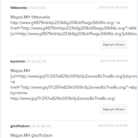
fdtboveks
2023-11-08 19:02:55
[1.58.31.213]
Мэдээ.МН fdtboveks
http://www.g4879mlrkpi233k6g208ckf5wgu5l646s.org/ <a
href="http://www.g4879mlrkpi233k6g208ckf5wgu5l646s.org/">afdt
[url=http://www.g4879mlrkpi233k6g208ckf5wgu5l646s.org/]ufdtbove
Хариулт бичих
byrmrnw
2023-11-05 16:00:11
[111.39.166.76]
Мэдээ.МН
[url=http://www.gsj17r297w829s0l09o1p2ovwo8z7nw8s.org/]ubyrmrn
<a
href="http://www.gsj17r297w829s0l09o1p2ovwo8z7nw8s.org/">aby
byrmrnw
http://www.gsj17r297w829s0l09o1p2ovwo8z7nw8s.org/
Хариулт бичих
glxcfhzbxm
2023-09-26 10:26:40
[116.16.188.29]
Мэдээ.МН glxcfhzbxm