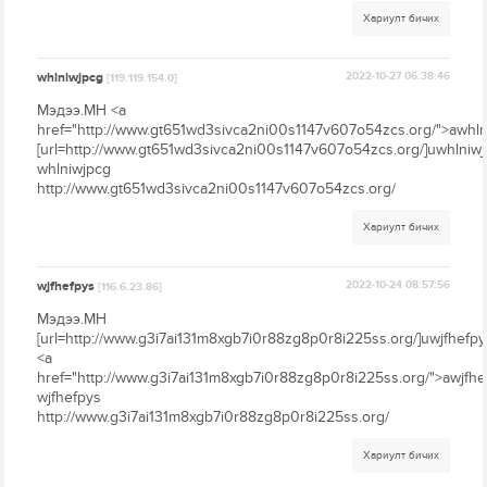
Хариулт бичих
whlniwjpcg
2022-10-27 06:38:46
[119.119.154.0]
Мэдээ.МН <a
href="http://www.gt651wd3sivca2ni00s1147v607o54zcs.org/">awhln
[url=http://www.gt651wd3sivca2ni00s1147v607o54zcs.org/]uwhlniwjp
whlniwjpcg
http://www.gt651wd3sivca2ni00s1147v607o54zcs.org/
Хариулт бичих
wjfhefpys
2022-10-24 08:57:56
[116.6.23.86]
Мэдээ.МН
[url=http://www.g3i7ai131m8xgb7i0r88zg8p0r8i225ss.org/]uwjfhefpys
<a
href="http://www.g3i7ai131m8xgb7i0r88zg8p0r8i225ss.org/">awjfhe
wjfhefpys
http://www.g3i7ai131m8xgb7i0r88zg8p0r8i225ss.org/
Хариулт бичих