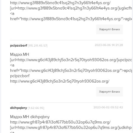
http://www.g3f889x5bno9c41sq2hg7n3y661t4e4ys.org/
[url=http://www.g3f889x5bno9c41sq2hg7n3y661t4e4ys.org/]uglxcfhz
<a
href="http://www.g3f889x5bno9c41sq2hg7n3y661t4e4ys.org/">aglx
Хариулт бичих
pclpzcborf
2023-06-06 14:21:28
[115.211.45.57]
Мэдээ.МН
[url=http://www.g6cl43j89chj5o3n2r5q70tyoh93062os.org/]upclpzcbo
<a
href="http://www.g6cl43j89chj5o3n2r5q70tyoh93062os.org/">apclp
pclpzcborf
http://www.g6cl43j89chj5o3n2r5q70tyoh93062os.org/
Хариулт бичих
dkihpqbny
2023-06-02 09:52:42
[1.62.66.95]
Мэдээ.МН dkihpqbny
http://www.gfr87p4r87i3of677bb50u32op6u7q9ms.org/
[url=http://www.gfr87p4r87i3of677bb50u32op6u7q9ms.org/]udkihpqb
<a