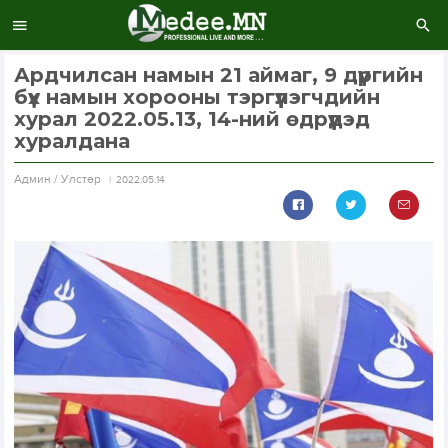
Ардчилсан намын 21 аймаг, 9 дүүргийн
бүх намын хорооны тэргүүлэгчдийн
хурал 2022.05.13, 14-ний өдрүүдэд
хуралдана
Aдмин / Улстөр
2022.05.14