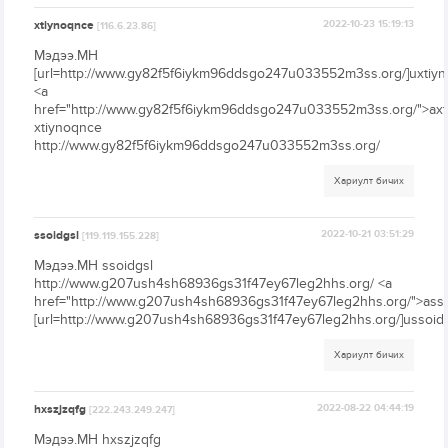
xtiynoqnce
2022-10-23 15:19:13
[116.6.23.86]
Мэдээ.МН
[url=http://www.gy82f5f6iykm96ddsgo247u033552m3ss.org/]uxtiyno
<a
href="http://www.gy82f5f6iykm96ddsgo247u033552m3ss.org/">axt
xtiynoqnce
http://www.gy82f5f6iykm96ddsgo247u033552m3ss.org/
Хариулт бичих
ssoidgsl
2022-10-21 03:51:29
[119.119.155.228]
Мэдээ.МН ssoidgsl
http://www.g207ush4sh68936gs31f47ey67leg2hhs.org/ <a
href="http://www.g207ush4sh68936gs31f47ey67leg2hhs.org/">asso
[url=http://www.g207ush4sh68936gs31f47ey67leg2hhs.org/]ussoidgs
Хариулт бичих
hxszjzqfg
2022-08-22 04:44:19
[222.243.249.247]
Мэдээ.МН hxszjzqfg