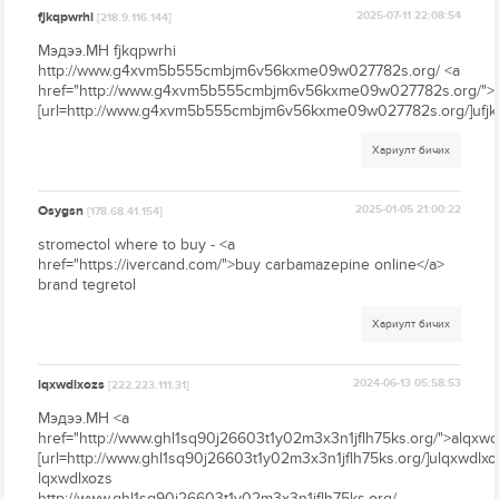
fjkqpwrhi
2025-07-11 22:08:54
[218.9.116.144]
Мэдээ.МН fjkqpwrhi
http://www.g4xvm5b555cmbjm6v56kxme09w027782s.org/ <a
href="http://www.g4xvm5b555cmbjm6v56kxme09w027782s.org/">a
[url=http://www.g4xvm5b555cmbjm6v56kxme09w027782s.org/]ufjkqp
Хариулт бичих
Osygsn
2025-01-05 21:00:22
[178.68.41.154]
stromectol where to buy - <a
href="https://ivercand.com/">buy carbamazepine online</a>
brand tegretol
Хариулт бичих
lqxwdlxozs
2024-06-13 05:58:53
[222.223.111.31]
Мэдээ.МН <a
href="http://www.ghl1sq90j26603t1y02m3x3n1jflh75ks.org/">alqxwd
[url=http://www.ghl1sq90j26603t1y02m3x3n1jflh75ks.org/]ulqxwdlxoz
lqxwdlxozs
http://www.ghl1sq90j26603t1y02m3x3n1jflh75ks.org/