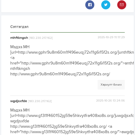
Сэтгэгдэл
nthftkngsh
2025-10-29 11:17:29
[183.230.217.162]
Мэдээ.МН
[url=http://www.gphr9u8m60m1f496euqj72x11g6i15f2s.org/]unthftkng
<a
href="http://www.gphr9u8m60m1f496euqj72x11g6i15f2s.org/">anthf
nthftkngsh
http://www.gphr9u8m60m1f496euqj72x11g6i15f2s.org/
Хариулт бичих
wgdjsxfde
2025-10-26 13:24:06
[183.230.217.162]
Мэдээ.МН
[url=http://www.g13l1f460152jg59e5hkvytfra408xo8s.org/]uwgdjsxfde
wgdjsxfde
http://www.g13l1f460152jg59e5hkvytfra408xo8s.org/ <a
href="http://www.g13l1f460152jg59e5hkvytfra408xo8s.org/">awgdjs