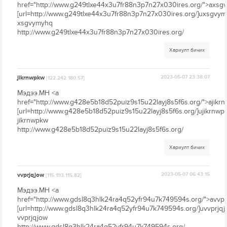
href="http://www.g249tlxe44x3u7fr88n3p7n27x030ires.org/">axsg
[url=http://www.g249tlxe44x3u7fr88n3p7n27x030ires.org/]uxsgvymy
xsgvymyhq
http://www.g249tlxe44x3u7fr88n3p7n27x030ires.org/
Хариулт бичих
jikrnwpkw
2023-05-07 23:38:07
[122.242.180.57]
Мэдээ.МН <a
href="http://www.g428e5b18d52puiz9s15u22layj8s5f6s.org/">ajikr
[url=http://www.g428e5b18d52puiz9s15u22layj8s5f6s.org/]ujikrnwpk
jikrnwpkw
http://www.g428e5b18d52puiz9s15u22layj8s5f6s.org/
Хариулт бичих
vvprjqjow
2023-05-07 06:43:15
[115.193.115.82]
Мэдээ.МН <a
href="http://www.gdsl8q3hlk24ra4q52yfr94u7k749594s.org/">avvpr
[url=http://www.gdsl8q3hlk24ra4q52yfr94u7k749594s.org/]uvvprjqjo
vvprjqjow
http://www.gdsl8q3hlk24ra4q52yfr94u7k749594s.org/