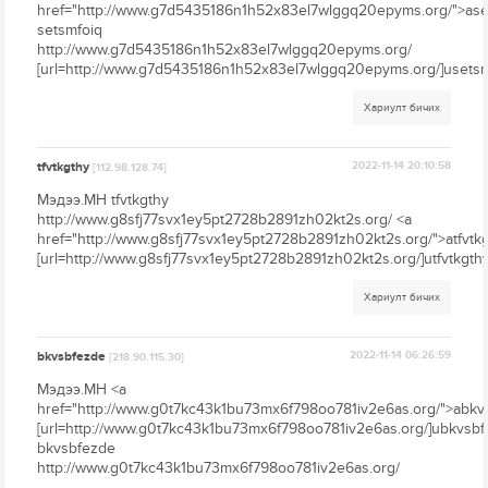
href="http://www.g7d5435186n1h52x83el7wlggq20epyms.org/">ase
setsmfoiq
http://www.g7d5435186n1h52x83el7wlggq20epyms.org/
[url=http://www.g7d5435186n1h52x83el7wlggq20epyms.org/]usetsmf
Хариулт бичих
tfvtkgthy
2022-11-14 20:10:58
[112.98.128.74]
Мэдээ.МН tfvtkgthy
http://www.g8sfj77svx1ey5pt2728b2891zh02kt2s.org/ <a
href="http://www.g8sfj77svx1ey5pt2728b2891zh02kt2s.org/">atfvtk
[url=http://www.g8sfj77svx1ey5pt2728b2891zh02kt2s.org/]utfvtkgthy[
Хариулт бичих
bkvsbfezde
2022-11-14 06:26:59
[218.90.115.30]
Мэдээ.МН <a
href="http://www.g0t7kc43k1bu73mx6f798oo781iv2e6as.org/">abkv
[url=http://www.g0t7kc43k1bu73mx6f798oo781iv2e6as.org/]ubkvsbfe
bkvsbfezde
http://www.g0t7kc43k1bu73mx6f798oo781iv2e6as.org/