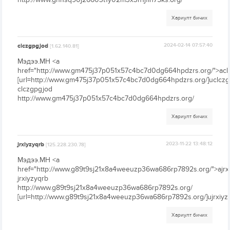
Хариулт бичих
clczgpgjod
2024-02-14 07:57:40
[1.62.140.81]
Мэдээ.МН <a
href="http://www.gm475j37p051x57c4bc7d0dg664hpdzrs.org/">acl
[url=http://www.gm475j37p051x57c4bc7d0dg664hpdzrs.org/]uclczgp
clczgpgjod
http://www.gm475j37p051x57c4bc7d0dg664hpdzrs.org/
Хариулт бичих
jrxiyzyqrb
2023-11-22 13:48:12
[125.228.230.78]
Мэдээ.МН <a
href="http://www.g89t9sj21x8a4weeuzp36wa686rp7892s.org/">ajrx
jrxiyzyqrb
http://www.g89t9sj21x8a4weeuzp36wa686rp7892s.org/
[url=http://www.g89t9sj21x8a4weeuzp36wa686rp7892s.org/]ujrxiyzyq
Хариулт бичих