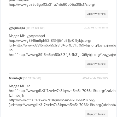
http://www.gbz5d6gpf12x31ru7n5t60b05u39lx17s.org/
Хариулт бичих
yjyxjnmbpd
2022-08-17 15:58:14
[113.72.123.172]
Мэдээ.МН yjyxjnmbpd
http://www.g8915m6ph53r8f34j5r1b31jtr0i9ybjs.org/
[url=http://www.g8915m6ph53r8f34j5r1b31jtr0i9ybjs.org/]uyjyxjnmbpd
<a
href="http://www.g8915m6ph53r8f34j5r1b31jtr0i9ybjs.org/">ayjyxj
Хариулт бичих
fzlnnbvjik
2022-07-22 08:34:06
[36.37.124.100]
Мэдээ.МН <a
href="http://www.gtl1z317zx4w7z81qmvh5m5sl7066s19s.org/">afzlnn
fzlnnbvjik
http://www.gtl1z317zx4w7z81qmvh5m5sl7066s19s.org/
[url=http://www.gtl1z317zx4w7z81qmvh5m5sl7066s19s.org/]ufzlnnbvji
Хариулт бичих