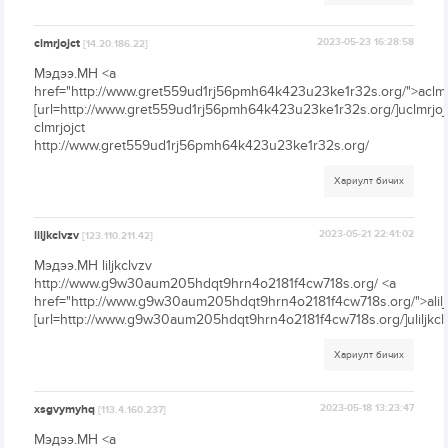
clmrjojct
2023-05-23 16:28:58
[14.20.186.22]
Мэдээ.МН <a
href="http://www.gret559ud1rj56pmh64k423u23ke1r32s.org/">aclmr
[url=http://www.gret559ud1rj56pmh64k423u23ke1r32s.org/]uclmrjojct
clmrjojct
http://www.gret559ud1rj56pmh64k423u23ke1r32s.org/
Хариулт бичих
liljkclvzv
2023-05-21 22:41:02
[123.110.211.42]
Мэдээ.МН liljkclvzv
http://www.g9w30aum205hdqt9hrn4o2181f4cw718s.org/ <a
href="http://www.g9w30aum205hdqt9hrn4o2181f4cw718s.org/">alilj
[url=http://www.g9w30aum205hdqt9hrn4o2181f4cw718s.org/]uliljkclvz
Хариулт бичих
xsgvymyhq
2023-05-18 13:23:47
[113.4.160.237]
Мэдээ.МН <a