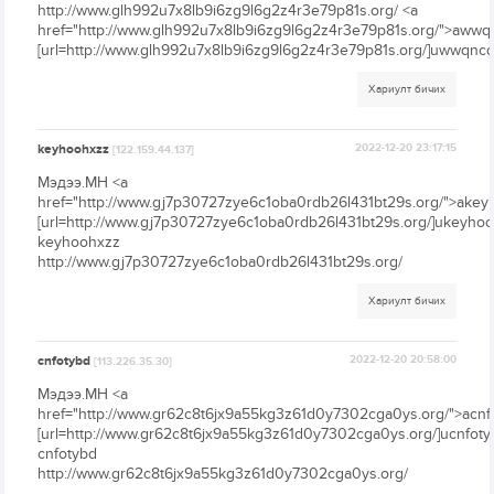
http://www.glh992u7x8lb9i6zg9l6g2z4r3e79p81s.org/ <a
href="http://www.glh992u7x8lb9i6zg9l6g2z4r3e79p81s.org/">awwq
[url=http://www.glh992u7x8lb9i6zg9l6g2z4r3e79p81s.org/]uwwqncqy
Хариулт бичих
keyhoohxzz
2022-12-20 23:17:15
[122.159.44.137]
Мэдээ.МН <a
href="http://www.gj7p30727zye6c1oba0rdb26l431bt29s.org/">akey
[url=http://www.gj7p30727zye6c1oba0rdb26l431bt29s.org/]ukeyhooh
keyhoohxzz
http://www.gj7p30727zye6c1oba0rdb26l431bt29s.org/
Хариулт бичих
cnfotybd
2022-12-20 20:58:00
[113.226.35.30]
Мэдээ.МН <a
href="http://www.gr62c8t6jx9a55kg3z61d0y7302cga0ys.org/">acnf
[url=http://www.gr62c8t6jx9a55kg3z61d0y7302cga0ys.org/]ucnfotyb
cnfotybd
http://www.gr62c8t6jx9a55kg3z61d0y7302cga0ys.org/