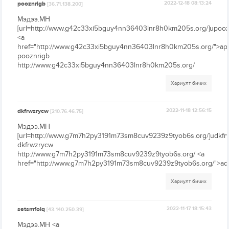
pooznrigb
2022-12-18 08:13:24
[36.71.138.200]
Мэдээ.МН
[url=http://www.g42c33xi5bguy4nn36403lnr8h0km205s.org/]upooznr
<a
href="http://www.g42c33xi5bguy4nn36403lnr8h0km205s.org/">ap
pooznrigb
http://www.g42c33xi5bguy4nn36403lnr8h0km205s.org/
Хариулт бичих
dkfrwzrycw
2022-11-18 12:56:15
[210.76.46.75]
Мэдээ.МН
[url=http://www.g7m7h2py3191m73sm8cuv9239z9tyob6s.org/]udkfrw
dkfrwzrycw
http://www.g7m7h2py3191m73sm8cuv9239z9tyob6s.org/ <a
href="http://www.g7m7h2py3191m73sm8cuv9239z9tyob6s.org/">ad
Хариулт бичих
setsmfoiq
2022-11-17 18:15:43
[43.140.250.39]
Мэдээ.МН <a