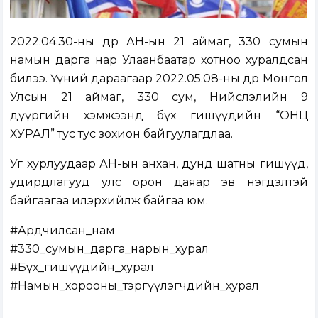
2022.04.30-ны өдөр АН-ын 21 аймаг, 330 сумын
намын дарга нар Улаанбаатар хотноо хуралдсан
билээ. Үүний дараагаар 2022.05.08-ны өдөр Монгол
Улсын 21 аймаг, 330 сум, Нийслэлийн 9
дүүргийн хэмжээнд бүх гишүүдийн “ОНЦ
ХУРАЛ” тус тус зохион байгуулагдлаа.
Уг хурлуудаар АН-ын анхан, дунд шатны гишүүд,
удирдлагууд улс орон даяар эв нэгдэлтэй
байгаагаа илэрхийлж байгаа юм.
#Ардчилсан_нам
#330_сумын_дарга_нарын_хурал
#Бүх_гишүүдийн_хурал
#Намын_хорооны_тэргүүлэгчдийн_хурал