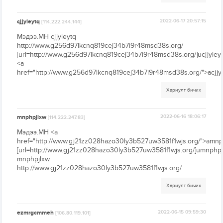
cjjyleytq
2022-06-17 20:57:15
[114.222.244.144]
Мэдээ.МН cjjyleytq
http://www.g256d97lkcnq819cej34b7i9r48msd38s.org/
[url=http://www.g256d97lkcnq819cej34b7i9r48msd38s.org/]ucjjyleytq
<a
href="http://www.g256d97lkcnq819cej34b7i9r48msd38s.org/">acjjyl
Хариулт бичих
mnphpjlxw
2022-06-16 18:06:17
[114.222.247.83]
Мэдээ.МН <a
href="http://www.gj21zz028hazo30ly3b527uw3581f1wjs.org/">amnp
[url=http://www.gj21zz028hazo30ly3b527uw3581f1wjs.org/]umnphpjl
mnphpjlxw
http://www.gj21zz028hazo30ly3b527uw3581f1wjs.org/
Хариулт бичих
ezmrgcmmeh
2022-06-15 09:59:30
[106.80.119.101]