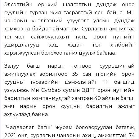
Элсэлтийн ерөнхий шалгалтын дундаж оноо
сүүлийн гурван жил тасралтгүй өссөн байна. Мөн
чанарын үнэлгээний үзүүлэлт улсын дундаж
хэмжээнд байдаг аймаг юм. Сурлагын амжилтаа
тогтмол сайжруулахын тулд орон нутгийн
удирдлагууд хэд хэдэн төсөл хөтөлбөрийг
хэрэгжүүлсэн болохоо танилцуулж байлаа.
Залуу багш нарыг тогтвор суурьшилтай
ажиллуулах зорилгоор 35 сая төгрөгийн орон
сууцны түрээсийн дэмжлэгийг 11 багшид
үзүүлжээ. Мөн Сүмбэр сумын ЗДТГ орон нутгийн
барилгын компаниудтай хамтран 40 айлын багш,
эмч нарын орон сууцны барилгын ажлыг
эхлүүлээд байна.
“Чадварлаг багш” журам боловсруулан баталж,
2021 онд сурлагын чанарын ахиц, амжилттай 74