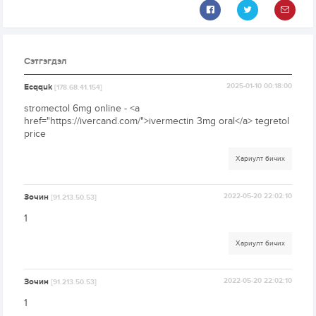
Сэтгэгдэл
Ecqquk
2025-01-10 00:18:00
[178.68.41.154]
stromectol 6mg online - <a
href="https://ivercand.com/">ivermectin 3mg oral</a> tegretol
price
Хариулт бичих
Зочин
2022-05-20 22:02:10
[91.213.50.53]
1
Хариулт бичих
Зочин
2022-05-20 22:02:10
[91.213.50.53]
1