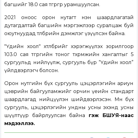
багшийг 18.0 сая төгрөгөөр урамшуулсан.
2021 оноос орон нутагт нэн шаардлагатай
дутагдалтай багшийн мэргэжлээр суралцаж буй
оюутнуудад төлбөрийн дэмжлэг үзүүлсэн байна.
"Үдийн хоол" хөтөлбөрийг хэрэгжүүлэх зорилгоор
103.0 сая төгрөгийн тоног төхөөрөмжийн хангалтыг 5
сургуульд нийлүүлж, сургууль бүр “Үдийн хоол”
үйлдвэрлэгч болсон.
Орон нутгийн бүх сургууль цэцэрлэгийн ариун
цэврийн байгууламжийг орчин үеийн стандарт
шаардлагад нийцүүлэн шийдвэрлэсэн. Мөн бүх
сургууль, цэцэрлэгийн ундны усны эхэнд усны
шүүлтүүр байрлуулсан байна
гэж БШУЯ-наас
мэдээллээ.