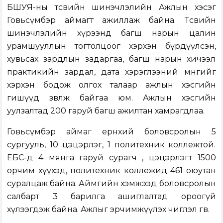
БШУЯ-ны төсвийн шинэчлэлийн Ажлын хэсэг
Говьсүмбэр аймагт ажиллаж байна. Төсвийн
шинэчлэлийн хүрээнд багш нарын цалин
урамшууллын тогтолцоог хэрхэн бүрдүүлсэн,
хувьсах зардлын задаргаа, багш нарын хичээл
практикийн зардал, дата хэрэглээний мөнгийг
хэрхэн бодож олгох талаар ажлын хэсгийн
гишүүд зөвлөж байгаа юм. Ажлын хэсгийн
уулзалтад 200 гаруй багш ажилтан хамрагдлаа.
Говьсүмбэр аймаг ерөнхий боловсролын 5
сургууль, 10 цэцэрлэг, 1 политехник коллежтой.
ЕБС-д 4 мянга гаруй сурагч , цэцэрлэгт 1500
орчим хүүхэд, политехник коллежид 461 оюутан
суралцаж байна. Аймгийн хэмжээд боловсролын
салбарт 3 барилга ашиглалтад ороогүй
хүлээгдэж байна. Ажлыг эрчимжүүлэх чиглэл өгөв.