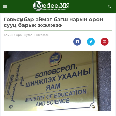
Говьсүмбэр аймаг багш нарын орон
сууц барьж эхэлжээ
Aдмин / Орон нутаг
2022.05.19