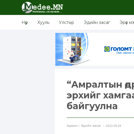
Нүүр
Хууль
Улстөр
Эдийн засаг
Эрүүл м
“Амралтын өд
эрхийг хамга
байгуулна
Aдмин / Эдийн засаг
2022.05.28