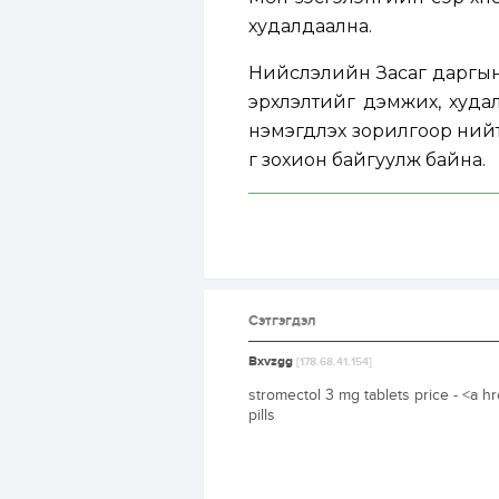
худалдаална.
Нийслэлийн Засаг даргын
эрхлэлтийг дэмжих, худалд
нэмэгдүүлэх зорилгоор ни
г зохион байгуулж байна.
Сэтгэгдэл
Bxvzgg
[178.68.41.154]
stromectol 3 mg tablets price - <a 
pills