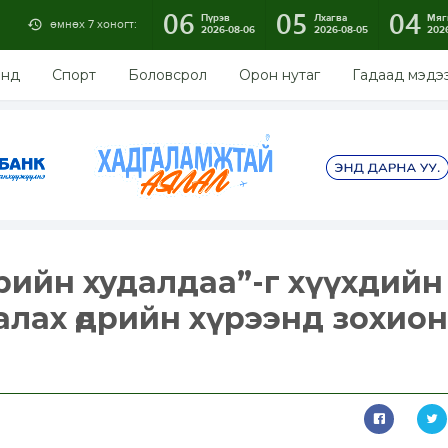
06
05
04
Пүрэв
Лхагва
Мяг
өмнөх 7 хоногт:
2026-08-06
2026-08-05
202
энд
Спорт
Боловсрол
Орон нутаг
Гадаад мэдэ
рийн худалдаа”-г хүүхдийн
алах өдрийн хүрээнд зохион