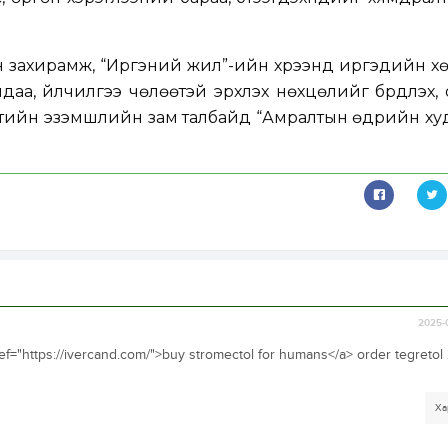
 захирамж, “Иргэний жил”-ийн хүрээнд иргэдийн х
аа, үйлчилгээ чөлөөтэй эрхлэх нөхцөлийг бүрдүүлэх,
йтийн эзэмшлийн зам талбайд “Амралтын өдрийн ху
2025-
href="https://ivercand.com/">buy stromectol for humans</a> order tegreto
Ха