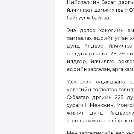
Нийслэлийн Засаг даргы
үйлчилгээг дэмжих төв НӨ
байгуулж байгаа.
Энэ долоо хоногийн ам
хамгаалах өдрийг угтан хү
дунд үйлдвэр, үйлчилгэ
тавдугаар сарын 28, 29-н
үйлдвэр, үйлчилгээ эрхлэ
өдрийн үзэсгэлэн, арга хэ
Үзэсгэлэн худалдааны үе
урлагийн тоглолтоо толил
Сүхбаатар дүүргийн 225 д
сурагч Н.Мөнхжин, Монгол
жижиг дунд үйлдвэрлэ
агентлагийнхан үзүүлбэр үзүүлнэ
Мөн үзэсгэлэнгийн үеэр хүнс