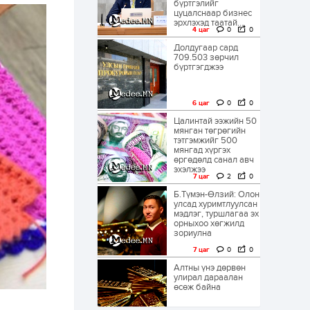
бүртгэлийг
цуцалснаар бизнес
эрхлэхэд таатай...
4 цаг
0
0
Долдугаар сард
709.503 зөрчил
бүртгэгджээ
6 цаг
0
0
Цалинтай ээжийн 50
мянган төгрөгийн
тэтгэмжийг 500
мянгад хүргэх
өргөдөлд санал авч
эхэлжээ
7 цаг
2
0
Б.Түмэн-Өлзий: Олон
улсад хуримтлуулсан
мэдлэг, туршлагаа эх
орныхоо хөгжилд
зориулна
7 цаг
0
0
Алтны үнэ дөрвөн
улирал дараалан
өсөж байна