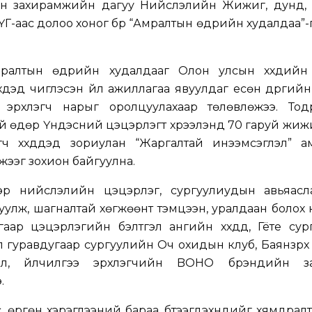
н захирамжийн дагуу Нийслэлийн Жижиг, дунд, ү
ҮГ-аас долоо хоног бүр “Амралтын өдрийн худалдаа”-
ралтын өдрийн худалдааг Олон улсын хүүхдийн
үхдэд чиглэсэн үйл ажиллагаа явуулдаг есөн дүүргий
э эрхлэгч нарыг оролцуулахаар төлөвлөжээ. Тодр
ий өдөр Үндэсний цэцэрлэгт хүрээлэнд 70 гаруй жиж
гч хүүхдүүдэд зориулан “Жаргалтай инээмсэглэл” 
мжээг зохион байгуулна.
эр нийслэлийн цэцэрлэг, сургуулиудын авьяаслаг 
уулж, шагналтай хөгжөөнт тэмцээн, уралдаан болох
угаар цэцэрлэгийн бэлтгэл ангийн хүүхдүүд, Гёте су
 гуравдугаар сургуулийн Оч охидын клуб, Баянзүрх 
л, үйлчилгээ эрхлэгчийн BOHO брэндийн за
.
, өргөн хэрэглээний бараа, бүтээгдэхүүнүүдийг хямдрал