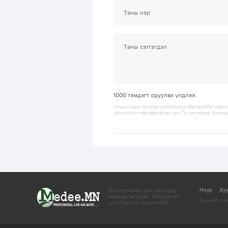
1000
тэмдэгт оруулах үлдлээ.
Уншигчдын бичсэн сэтгэгдэлд Medee.MN хариуц
хэллэгийг хязгаарласан тул Та сэтгэгдэл бичих
Зохиогчийн эрх хуулиар
Нүүр
Ху
хамгаалагдсан.
Мэдээлэл
Бидний тух
хуулбарлах хориотой.