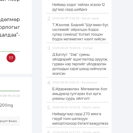
Неймар зодог тайлах эсэхээ 12
Н.Номтойбаяр:
дугаар сард шийднэ
Аймгуудад
тулгамдаж буй
асуудлуудыг долоо
өдөлмөр
2026-08-05 11:49:38 / Эдийн засаг
хоног бүр Засгийн
Т.Жанлав: Бидний "Шугаман бус
 орлогыг
газрын...
системийг ойролцоо бодох
1 өдөр
0
0
далдаа”-
супер схемүүд" бүтээл тооцон
УИХ-ын дарга
бодох математикт нээлт хийсэн
С.Бямбацогт төрийг
төлөөлөн Сутай
2026-08-04 10:08:29 / Улстөр
хайрхны тэнгэрийг
тахих төрийн
Д.Батлут: “Зэв” сумны
тахилгад оролцлоо
үйлдвэрийг ашиглалтад оруулж,
1 өдөр
2
0
гурван нэр төрлийг үйлдвэрлэн
дотоодын хэрэгцээнд нийлүүлж
“Хотын дарга сонсож
байна” 150150 тусгай
эхэлсэн
дугаарыг
наймдугаар сарын
2026-08-04 11:28:33 / Боловсрол
14-нөөс ажиллуулж...
Б.Идэржавхлан: Математик бол
1 өдөр
0
0
амьдралд тулгарах бүх арга
01-08 09:33:22
ухааны суурь ойлголт
“Чингис хаан” олон
улсын нисэх буудал
l 200mg
2026-08-04 10:30:38 / Эдийн засаг
руу нийтийн тээврийн
автобус 24 цагаар
Наймдугаар сард 270 мянга
үйлчилж байна
гаруй тонн шатахуун
риулт бичих
импортлохоор баталгаажуулжээ
1 өдөр
1
0
Нийслэлийн
2026-08-04 10:37:33 / Эдийн засаг