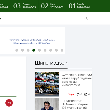
03
02
01
мар
Даваа
Ням
Бямба
6-08-04
2026-08-03
2026-08-02
2026-08-01
э
Шинэ мэдээ
Сүүлийн 10 жилд 700
мянга гаруй суудлын
авто машин
импортолжээ
3 цаг
0
0
Б.Пүрэвдагва:
Найман салбарын
103 үйлчилгээний