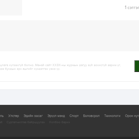
1
сэтгэ
лага хүлээхгүй болно. Манай сайт ХХЗХ-ны журмын дагуу зүй зохисгүй зарим үг,
дээ бусдын эрх ашгийг хүндэтгэн үзнэ үү.
уль
Улстөр
Эдийн засаг
Эрүүл мэнд
Спорт
Боловсрол
Технологи
Орон нут
ай
Сурталчилгаа байршуулах
Холбоо барих