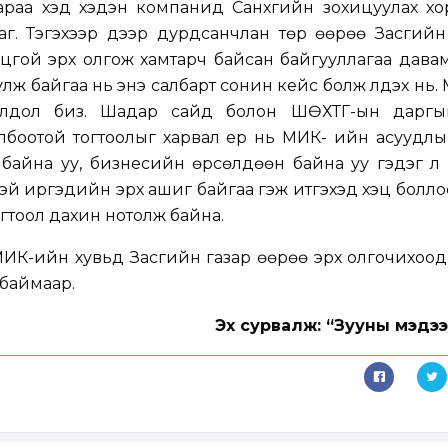
араа хэд хэдэн компанид Санхүүгийн зохицуулах х
г. Тэгэхээр дээр дурдсанчлан төр өөрөө Засгийн
онцгой эрх олгож хамтарч байсан байгууллагаа дава
улж байгаа нь энэ салбарт сонин кейс болж үлдэх нь. 
олдол биз. Шадар сайд болон ШӨХТГ-ын даргы
лбоотой тогтоолыг харвал ер нь МИК- ийн асуудлы
байна уу, бизнесийн өрсөлдөөн байна уу гэдэг л 
й иргэдийн эрх ашиг байгаа гэж итгэхэд хэцүү боллоо
гтоол дахин нотолж байна.
ИК-ийн хувьд Засгийн газар өөрөө эрх олгочихоод
 баймаар.
Эх сурвалж: “Зууны мэдээ