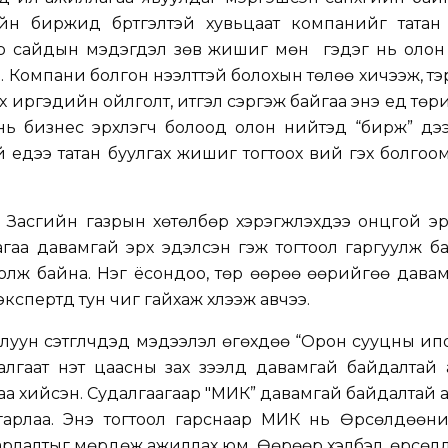
н биржид бүртгэлтэй хувьцаат компанийг татан 
р сайдын мэдэгдэл зөв жишиг мөн үү гэдэг нь оло
эн. Компани болгон нээлттэй болохын төлөө хичээж, тэ
х иргэдийн ойлголт, итгэл сэргэж байгаа энэ үед тө
ь бизнес эрхлэгч болоод олон нийтэд “бирж” дээ
ай үедээ татан буулгах жишиг тогтоох вий гэх болго
Засгийн газрын хөтөлбөр хэрэгжүүлэхдээ онцгой э
гаа давамгай эрх эдэлсэн гэж тогтоол гаргуулж б
олж байна. Нэг ёсондоо, төр өөрөө өөрийгөө дава
пертүүд тун чиг гайхаж хүлээж авчээ.
уун сэтгүүлчдэд мэдээлэл өгөхдөө “Орон сууцны и
алгаат үнэт цаасны зах зээлд давамгай байдалтай
гаа хийсэн. Судалгаагаар "МИК” давамгай байдалтай 
гарлаа. Энэ тогтоол гарснаар МИК нь Өрсөлдөөни
аарлалтыг мөрдөж ажиллах юм. Өөрөөр хэлбэл, өрсө