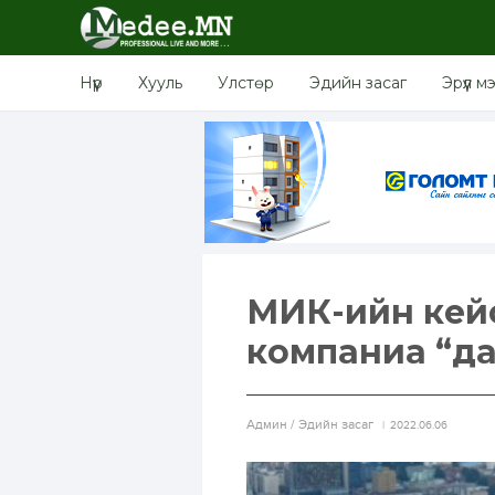
Нүүр
Хууль
Улстөр
Эдийн засаг
Эрүүл м
МИК-ийн кейс
компаниа “да
Aдмин / Эдийн засаг
2022.06.06