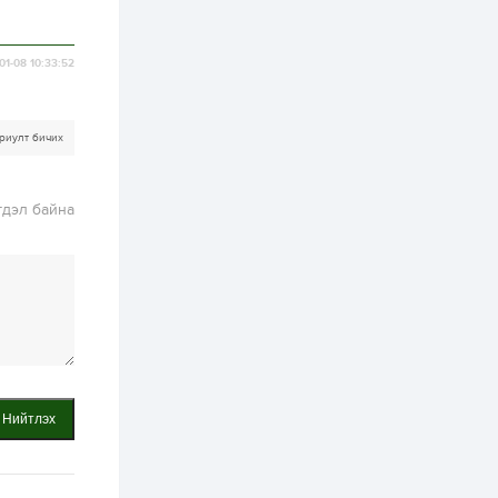
хэрэгжилт,
амлалтаас илүү
бодит үр дүн чухал
2 өдөр
0
0
01-08 10:33:52
Неймар зодог тайлах
эсэхээ 12 дугаар сард
шийднэ
риулт бичих
2 өдөр
0
3
Нийслэлийн 30
гдэл байна
дугаар сургуулийг 10
дугаар сарын 1-нд
ашиглалтад оруулна
2 өдөр
0
0
Морингийн давааны
замаас “Барилгын
хатуу хог хаягдал
дахин боловсруулах
үйлдвэр” хүртэлх 1.5...
2 өдөр
0
0
Нийтлэх
COP17 хурлын үеэр 5
дүүргийн 73
цэцэрлэг, 60
сургуульд