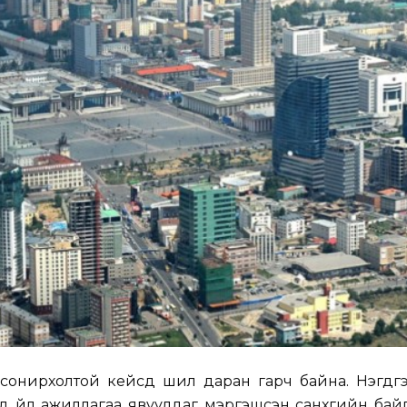
онирхолтой кейсүүд шил даран гарч байна. Нэгдүгээ
д үйл ажиллагаа явуулдаг мэргэшсэн санхүүгийн бай