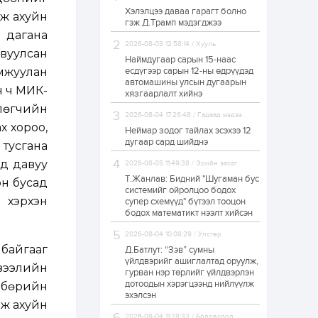
Хэлэлцээ даваа гарагт болно
ЗГ: Автобензин,
аж ахуйн
гэж Д.Трамп мэдэгджээ
дизель түлшний
г дагана
онцгой албан
татварыг тэглэлээ
2026-08-03 12:58:14 / Хууль
вуулсан
Наймдугаар сарын 15-наас
амжуулан
есдүгээр сарын 12-ны өдрүүдэд
1 өдөр
2
0
автомашины улсын дугаарын
н ч МИК-
З.Мэндсайхан:
хязгаарлалт хийнэ
Хүнсний нөөцийг
лөгчийн
бэлтгэх агуулах,
2026-08-04 17:26:48 / Гадаад мэдээ
зоорь бэлтгэх ААН-
х хороо,
үүдэд хөнгөлөлттэй
Неймар зодог тайлах эсэхээ 12
зээл олгоно
дугаар сард шийднэ
 тусгана
1 өдөр
1
0
ид давуу
2026-08-05 11:49:38 / Эдийн засаг
Европ дахь
монголчуудын
Т.Жанлав: Бидний "Шугаман бус
он бусад
соёлын наадам
системийг ойролцоо бодох
боллоо
 хэрхэн
супер схемүүд" бүтээл тооцон
бодох математикт нээлт хийсэн
1 өдөр
2
0
2026-08-04 10:08:29 / Улстөр
Өнгөрсөн сард
байгааг
Д.Батлут: “Зэв” сумны
1,439.2 кг үнэт
металл худалдан
үйлдвэрийг ашиглалтад оруулж,
 зээлийн
авчээ
гурван нэр төрлийг үйлдвэрлэн
дотоодын хэрэгцээнд нийлүүлж
лбөрийн
эхэлсэн
1 өдөр
0
0
аж ахуйн
Б.Найдалаа: Энэ
2026-08-04 11:28:33 / Боловсрол