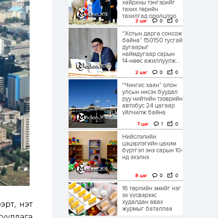
хайрхны тэнгэрийг
тахих төрийн
тахилгад оролцлоо
2 цаг
0
0
“Хотын дарга сонсож
байна” 150150 тусгай
дугаарыг
наймдугаар сарын
14-нөөс ажиллуулж...
2 цаг
0
0
“Чингис хаан” олон
улсын нисэх буудал
руу нийтийн тээврийн
автобус 24 цагаар
үйлчилж байна
7 цаг
1
0
Нийслэлийн
цэцэрлэгийн цахим
бүртгэл энэ сарын 10-
нд эхэлнэ
8 цаг
0
0
16 төрлийн эмийг нэг
эх үүсвэрээс
худалдан авах
рт, үнэт
журмыг баталлаа
гууллага