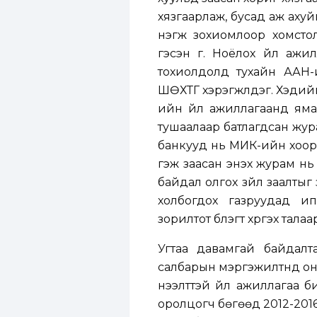
хязгаарлаж, бусад аж ахуй
нэгж зохиомлоор хомстол 
гэсэн үг. Ноёлох үйл аж
тохиолдолд тухайн ААН-и
ШӨХТГ хэрэгжүүлдэг. Хэди
ийн үйл ажиллагаанд яма
тушаалаар батлагдсан жура
банкууд нь МИК-ийн хооро
гэж заасан энэхүү журам 
байдал олгох зүйл заалтыг
холбогдох газруудад ип
зорилтот бүлэгт хүргэх тала
Угтаа давамгай байдалта
салбарын мэргэжилтнүүд о
нээлттэй үйл ажиллагаа 
оролцогч бөгөөд 2012-201