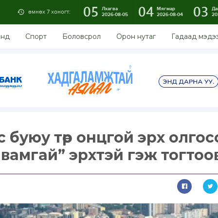
05
04
03
Лхагва
Мягмар
Да
өмнөх 7 хоногт:
2026-08-05
2026-08-04
20
энд
Спорт
Боловсрол
Орон нутаг
Гадаад мэдэ
 буюу төр онцгой эрх олгос
вамгай” эрхтэй гэж тогтоо