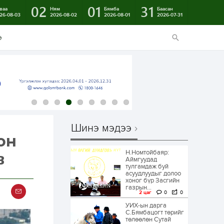
02
01
31
ваа
Ням
Бямба
Баасан
26-08-03
2026-08-02
2026-08-01
2026-07-31
э
Шинэ мэдээ
он
Н.Номтойбаяр:
в
Аймгуудад
тулгамдаж буй
асуудлуудыг долоо
хоног бүр Засгийн
газрын...
2 цаг
0
0
УИХ-ын дарга
С.Бямбацогт төрийг
төлөөлөн Сутай