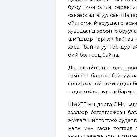
буюу Монголын хөрөнгий
санаархал агуулсан Шада
ойлгомжгүй асуудал үүсгэс
хувьцаанд хөрөнгө оруула
шийдвэр гаргаж байгаа н
хэрэг байна уу. Төр дурт
бий болгоод байна.
Дараагийнх нь төр өөрөө 
хамтарч байсан байгуулла
сонирхолтой тохиолдол б
тодорхойлсныг салбарын экс
ШӨХТГ-ын дарга С.Мөнхчул
зээлээр баталгаажсан бат
эрхлэгчийг тогтоох судал
нэгж мөн гэсэн тогтоол 
хуульд заасан хориг хязг