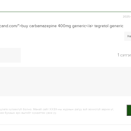
2025-
vercand.com/">buy carbamazepine 400mg generic</a> tegretol generic
Ха
1
сэтгэ
лага хүлээхгүй болно. Манай сайт ХХЗХ-ны журмын дагуу зүй зохисгүй зарим үг,
дээ бусдын эрх ашгийг хүндэтгэн үзнэ үү.