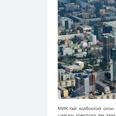
МИК-тай холбоотой олон с
цаасны хоёрдогч зах зээл