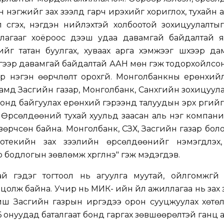
н нэгжийг зах зээлд гарч ирэхийг хориглох, тухайн 
үүсгэх, нэгдэн нийлэхтэй холбоотой зохицуулалты
иллагааг хоёроос дээш удаа давамгай байдалтай я
йг татан буулгах, хуваах арга хэмжээг шүүхээр д
йгээр давамгай байдалтай ААН мөн гэж тодорхойлсо
р нэгэн өөрчлөлт орохгүй. Монголбанкны ерөнхий
мд Засгийн газар, Монголбанк, Санхүүгийн зохицуула
нд байгуулах ерөнхий гэрээнд талуудын эрх үүргийг
нь Өрсөлдөөний тухай хуульд заасан аль нэг компан
 зөрчсөн байна. Монголбанк, СЗХ, Засгийн газар бол
отекийн зах зээлийн өрсөлдөөнийг нэмэгдүүлэх,
ар бодлогын зөвлөмж хүргүүлнэ" гэж мэдэгдэв.
й гэдэг тогтоол нь агуулга муутай, ойлгомжгүй 
нцолж байна. Учир нь МИК- ийн үйл ажиллагаа нь зах
биш Засгийн газрын иргэдээ орон сууцжуулах хөтө
6 онуудад баталгаат бонд гаргах зөвшөөрөлтэй ганц 