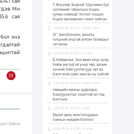
04.1 сая
Т.Жанлав: Бидний "Шугаман бус
Н.Номтойбаяр:
дэв. Мөн
системийг ойролцоо бодох
Аймгуудад
супер схемүүд" бүтээл тооцон
тулгамдаж буй
5.6 сая
асуудлуудыг долоо
бодох математикт нээлт хийсэн
хоног бүр Засгийн
газрын...
2026-08-05 15:02:31 / Эдийн засаг
1 өдөр
0
0
ЗГ: Автобензин, дизель
 бол энэ
УИХ-ын дарга
түлшний онцгой албан татварыг
С.Бямбацогт төрийг
гдалтай
тэглэлээ
төлөөлөн Сутай
хайрхны тэнгэрийг
 ашигтай
2026-08-05 12:11:05 / Улстөр
тахих төрийн
тахилгад оролцлоо
Б.Найдалаа: Энэ өвөл илүү хүнд
1 өдөр
3
0
байж магадгүй учир төр, эрчим
хүчний байгууллагууд, иргэд
“Хотын дарга сонсож
байна” 150150 тусгай
бэлтгэлээ сайн хангах нь зүйтэй
дугаарыг
наймдугаар сарын
2026-08-05 15:06:04 / Эдийн засаг
14-нөөс ажиллуулж...
Нөөцийн махны худалдаа,
1 өдөр
0
0
борлуулалтыг нээлттэй ил тод
болгоно
“Чингис хаан” олон
улсын нисэх буудал
2026-08-05 12:57:50 / Нүүр
руу нийтийн тээврийн
автобус 24 цагаар
Европ дахь монголчуудын
үйлчилж байна
соёлын наадам боллоо
гдэл байна
1 өдөр
1
0
2026-08-06 10:32:53 / Улстөр
Нийслэлийн