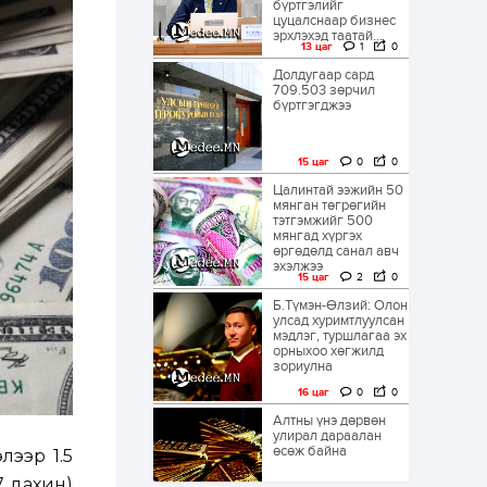
бүртгэлийг
цуцалснаар бизнес
эрхлэхэд таатай...
13 цаг
1
0
Долдугаар сард
709.503 зөрчил
бүртгэгджээ
15 цаг
0
0
Цалинтай ээжийн 50
мянган төгрөгийн
тэтгэмжийг 500
мянгад хүргэх
өргөдөлд санал авч
эхэлжээ
15 цаг
2
0
Б.Түмэн-Өлзий: Олон
улсад хуримтлуулсан
мэдлэг, туршлагаа эх
орныхоо хөгжилд
зориулна
16 цаг
0
0
Алтны үнэ дөрвөн
улирал дараалан
өсөж байна
лээр 1.5
7 дахин)