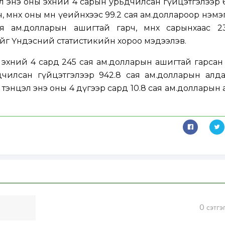
 энэ оны эхний 4 сарын урьдчилсан гүйцэтгэлээр 6
 өмнөх оны мөн үеийнхээс 99.2 сая ам.доллароор нэмэг
я ам.долларын ашигтай гарч, өмнөх сарынхаас 23
йг Үндэсний статистикийн хороо мэдээлэв.
ы эхний 4 сард 245 сая ам.долларын ашигтай гарсан
чилсан гүйцэтгэлээр 942.8 сая ам.долларын алда
н тэнцэл энэ оны 4 дүгээр сард 10.8 сая ам.долларын
0
сэтгэ