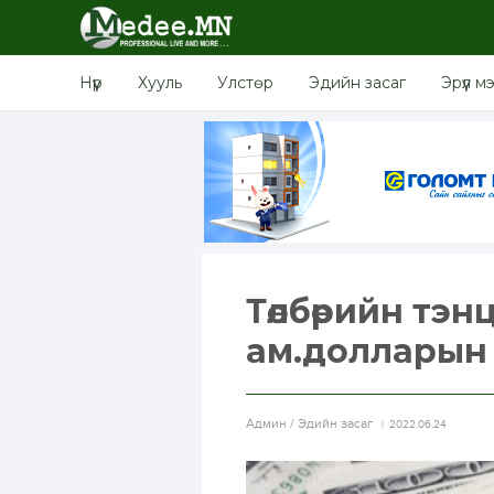
Нүүр
Хууль
Улстөр
Эдийн засаг
Эрүүл м
Төлбөрийн тэн
ам.долларын 
Aдмин / Эдийн засаг
2022.06.24