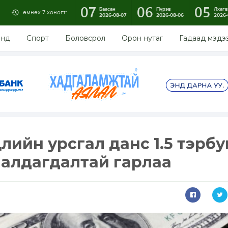
07
06
05
Баасан
Пүрэв
Лхагв
өмнөх 7 хоногт:
2026-08-07
2026-08-06
2026-
энд
Спорт
Боловсрол
Орон нутаг
Гадаад мэдэ
цлийн урсгал данс 1.5 тэрб
алдагдалтай гарлаа