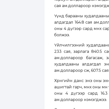
сая ам.доллароор нэмэгдж
Үүнд барааны худалдааны а
алдагдал 164.8 сая ам.долл
оны 4 дүгээр сард өмнөх с
болжээ.
Үйлчилгээний худалдааны
233 сая, зарлага 840.5 с
ам.доллароор багасаж, 
худалдааны алдагдал эн
ам.доллароор өсөж, 607.5 са
Хөрөнгийн данс энэ оны э
ашигтай гарч, өмнөх оны мө
оны 4 дүгээр сард 16.3 
ам.доллароор нэмэгджээ.