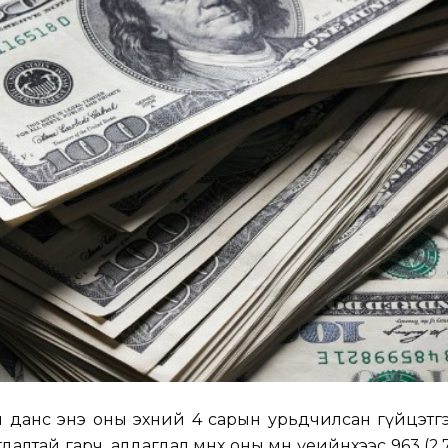
л данс энэ оны эхний 4 сарын урьдчилсан гүйцэтгэ
алтай гарч, алдагдал өмнөх оны мөн үеийнхээс 963 (2.