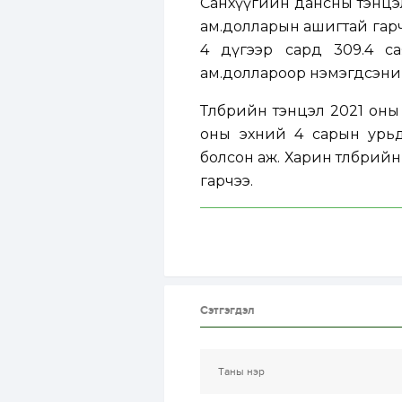
Санхүүгийн дансны тэнцэл
ам.долларын ашигтай гарч,
4 дүгээр сард 309.4 са
ам.доллароор нэмэгдсэни
Төлбөрийн тэнцэл 2021 он
оны эхний 4 сарын урьд
болсон аж. Харин төлбөрий
гарчээ.
Сэтгэгдэл