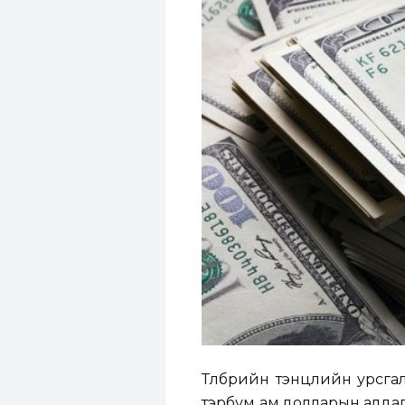
Төлбөрийн тэнцлийн урсга
тэрбум ам.долларын алдагд