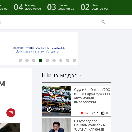
04
03
02
а
Мягмар
Даваа
Ням
08-05
2026-08-04
2026-08-03
2026-08-02
э
Шинэ мэдээ
ум
Сүүлийн 10 жилд 700
мянга гаруй суудлын
авто машин
импортолжээ
12 цаг
0
0
Б.Пүрэвдагва:
Найман салбарын
103 үйлчилгээний