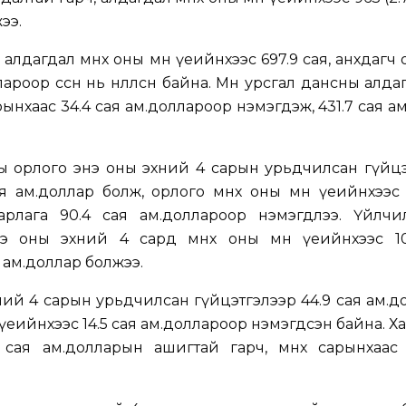
ээ.
лдагдал өмнөх оны мөн үеийнхээс 697.9 сая, анхдагч
ароор өссөн нь нөлөөлсөн байна. Мөн урсгал дансны алда
арынхаас 34.4 сая ам.доллароор нэмэгдэж, 431.7 сая а
 орлого энэ оны эхний 4 сарын урьдчилсан гүйцэ
ая ам.доллар болж, орлого өмнөх оны мөн үеийнхээс 
зарлага 90.4 сая ам.доллароор нэмэгдлээ. Үйлчи
э оны эхний 4 сард өмнөх оны мөн үеийнхээс 10
я ам.доллар болжээ.
хний 4 сарын урьдчилсан гүйцэтгэлээр 44.9 сая ам.
н үеийнхээс 14.5 сая ам.доллароор нэмэгдсэн байна. Х
сая ам.долларын ашигтай гарч, өмнөх сарынхаас 