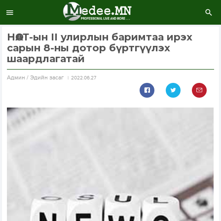
НӨАТ-ын II улирлын баримтаа ирэх
сарын 8-ны дотор бүртгүүлэх
шаардлагатай
Aдмин / Эдийн засаг
2022.06.27