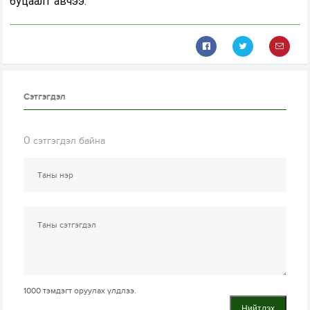
буцаалт авчээ.
Сэтгэгдэл
0
сэтгэгдэл байна
1000
тэмдэгт оруулах үлдлээ.
Нийтлэх