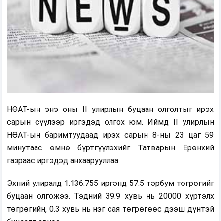
НӨАТ-ын энэ оны II улирлын буцаан олголтыг ирэх
сарын сүүлээр иргэдэд олгох юм. Иймд II улирлын
НӨАТ-ын баримтуудаад ирэх сарын 8-ны 23 цаг 59
минутаас өмнө бүртгүүлэхийг Татварын Ерөнхий
газраас иргэдэд анхаарууллаа.
Эхний улиралд 1.136.755 иргэнд 57.5 тэрбум төгрөгийг
буцаан олгожээ. Тэдний 39.9 хувь нь 20000 хүртэлх
төгрөгийн, 0.3 хувь нь нэг сая төгрөгөөс дээш дүнтэй