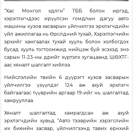
“Хас Монгол хөдөлгөөн” ТББ болон иргэд,
хэрэглэгчдээс ирүүлсэн гомдлын дагуу авто
машины кузов засварын үйлчилгээ эрхлэгчдийн
үйл ажиллагаа нь Өрсөлдөөний тухай, Хэрэглэгчийн
эрхийг хамгаалах тухай хууль болон холбогдох
бусад хууль тогтоомжид нийцэж буй эсэхэд энэ
сарын 11-23-ны өдрийг хүртэлх хугацаанд ШӨХТГ-
аас хяналт шалгалт хийлээ.
Нийслэлийн төвийн 6 дүүрэгт кузов засварын
үйлчилгээ үзүүлдэг 124 аж ахуй эрхлэгч
байгаагаас түүврийн аргаар 19-ийг нь шалгалтад
хамрууллаа.
Хяналт шалгалтад хамрагдсан аж ахуй
эрхлэгчдийн хувьд “Авто тээврийн хэрэгслийн
их биеийн засвар, үйлчилгээнд тавих ерөнхий