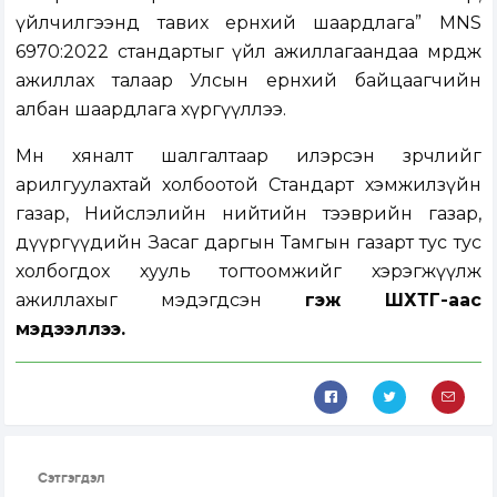
үйлчилгээнд тавих ерөнхий шаардлага” MNS
6970:2022 стандартыг үйл ажиллагаандаа мөрдөж
ажиллах талаар Улсын ерөнхий байцаагчийн
албан шаардлага хүргүүллээ.
Мөн хяналт шалгалтаар илэрсэн зөрчлийг
арилгуулахтай холбоотой Стандарт хэмжилзүйн
газар, Нийслэлийн нийтийн тээврийн газар,
дүүргүүдийн Засаг даргын Тамгын газарт тус тус
холбогдох хууль тогтоомжийг хэрэгжүүлж
ажиллахыг мэдэгдсэн
гэж ШӨХТГ-аас
мэдээллээ.
Сэтгэгдэл