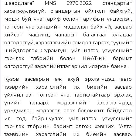
шаардлага” MNS 6970:2022 стандартыг
хэрэгжүүлээгүй, стандартын ойлголт байхгүй,
мөрдөж буй үнэ тариф болон тарифын үндэслэл,
тогтсон үнэ ханшийн мэдээлэл байхгүй, засвар
хийсэн машинд чанарын баталгаат хугацаа
олгодоггүй, хэрэглэгчийн гомдол гаргах, түүнийг
шийдвэрлэх журамгүй, үйлчилгээ үзүүлснийг
гэрчлэх төлбөрийн болон НӨАТ-ын баримт
олгодоггүй зэрэг нийтлэг зөрчил илэрсэн байна.
Кузов засварын аж ахуй эрхлэгчдэд авто
тээврийн хэрэгслийн их биеийн засвар
үйлчилгээг тогтсон үнэ, тарифтайгаар эрхлэх,
үнийн талаарх мэдээллийг хэрэглэгчдэд
урьдчилан мэдээлэл авах боломжит байдлаар
ил тод байршуулах, үйлчилгээ үзүүлснийг
гэрчлэх төлбөрийн баримт олгож хэвших, “Авто
тээврийн хэрэгслийн их биеийн засвар,