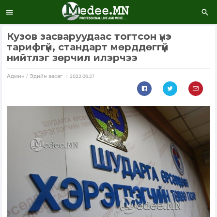
Кузов засваруудаас тогтсон үнэ
тарифгүй, стандарт мөрддөггүй
нийтлэг зөрчил илэрчээ
Aдмин / Эдийн засаг
2022.06.27