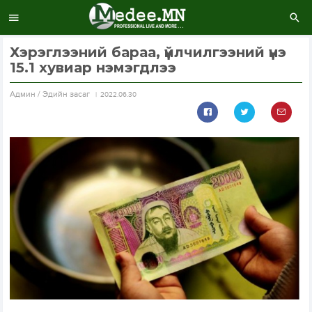
Хэрэглээний бараа, үйлчилгээний үнэ
15.1 хувиар нэмэгдлээ
Aдмин / Эдийн засаг
2022.06.30