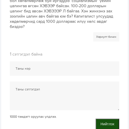
бол хөпөлмөрлөж буй иргэддээ 'социализмын" үеийн
цалингаа өгсөн ХЭВЭЭР байсан. 100-200 долларын
цалинг бид авсан ХЭВЭЭЭР Л байгаа. Хэн жинхэнэ зах
зээлийн цалин авч байгаа юм бэ? Капиталист улсуудад
хөдөлмөрчид сард 1000 доллараас илүү хөлс авдаг
биздээ?
Хариулт бичих
1
сэтгэгдэл байна
1000
тэмдэгт оруулах үлдлээ.
Нийтлэх