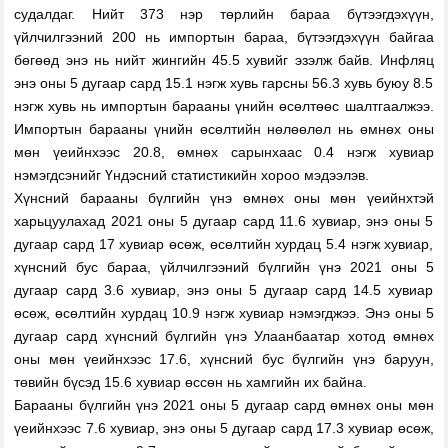
судалдаг. Нийт 373 нэр төрлийн бараа бүтээгдэхүүн,
үйлчилгээний 200 нь импортын бараа, бүтээгдэхүүн байгаа
бөгөөд энэ нь нийт жингийн 45.5 хувийг эзэлж байв. Инфляц
энэ оны 5 дугаар сард 15.1 нэгж хувь гарсны 56.3 хувь буюу 8.5
нэгж хувь нь импортын барааны үнийн өсөлтөөс шалтгаалжээ.
Импортын барааны үнийн өсөлтийн нөлөөлөл нь өмнөх оны
мөн үеийнхээс 20.8, өмнөх сарынхаас 0.4 нэгж хувиар
нэмэгдсэнийг Үндэсний статистикийн хороо мэдээлэв.
Хүнсний барааны бүлгийн үнэ өмнөх оны мөн үеийнхтэй
харьцуулахад 2021 оны 5 дугаар сард 11.6 хувиар, энэ оны 5
дугаар сард 17 хувиар өсөж, өсөлтийн хурдац 5.4 нэгж хувиар,
хүнсний бус бараа, үйлчилгээний бүлгийн үнэ 2021 оны 5
дугаар сард 3.6 хувиар, энэ оны 5 дугаар сард 14.5 хувиар
өсөж, өсөлтийн хурдац 10.9 нэгж хувиар нэмэгджээ. Энэ оны 5
дугаар сард хүнсний бүлгийн үнэ Улаанбаатар хотод өмнөх
оны мөн үеийнхээс 17.6, хүнсний бус бүлгийн үнэ баруун,
төвийн бүсэд 15.6 хувиар өссөн нь хамгийн их байна.
Барааны бүлгийн үнэ 2021 оны 5 дугаар сард өмнөх оны мөн
үеийнхээс 7.6 хувиар, энэ оны 5 дугаар сард 17.3 хувиар өсөж,