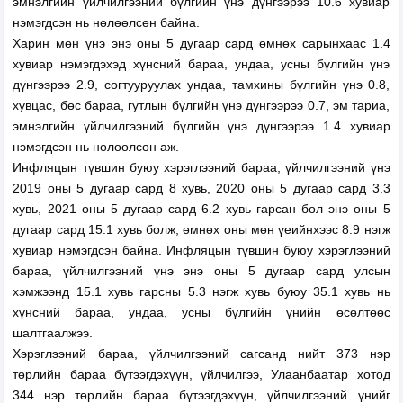
эмнэлгийн үйлчилгээний бүлгийн үнэ дүнгээрээ 10.6 хувиар
нэмэгдсэн нь нөлөөлсөн байна.
Харин мөн үнэ энэ оны 5 дугаар сард өмнөх сарынхаас 1.4
хувиар нэмэгдэхэд хүнсний бараа, ундаа, усны бүлгийн үнэ
дүнгээрээ 2.9, согтууруулах ундаа, тамхины бүлгийн үнэ 0.8,
хувцас, бөс бараа, гутлын бүлгийн үнэ дүнгээрээ 0.7, эм тариа,
эмнэлгийн үйлчилгээний бүлгийн үнэ дүнгээрээ 1.4 хувиар
нэмэгдсэн нь нөлөөлсөн аж.
Инфляцын түвшин буюу хэрэглээний бараа, үйлчилгээний үнэ
2019 оны 5 дугаар сард 8 хувь, 2020 оны 5 дугаар сард 3.3
хувь, 2021 оны 5 дугаар сард 6.2 хувь гарсан бол энэ оны 5
дугаар сард 15.1 хувь болж, өмнөх оны мөн үеийнхээс 8.9 нэгж
хувиар нэмэгдсэн байна. Инфляцын түвшин буюу хэрэглээний
бараа, үйлчилгээний үнэ энэ оны 5 дугаар сард улсын
хэмжээнд 15.1 хувь гарсны 5.3 нэгж хувь буюу 35.1 хувь нь
хүнсний бараа, ундаа, усны бүлгийн үнийн өсөлтөөс
шалтгаалжээ.
Хэрэглээний бараа, үйлчилгээний сагсанд нийт 373 нэр
төрлийн бараа бүтээгдэхүүн, үйлчилгээ, Улаанбаатар хотод
344 нэр төрлийн бараа бүтээгдэхүүн, үйлчилгээний үнийг