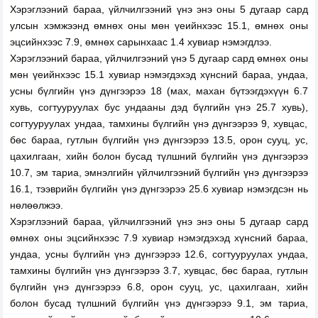
Хэрэглээний бараа, үйлчилгээний үнэ энэ оны 5 дугаар сард
улсын хэмжээнд өмнөх оны мөн үеийнхээс 15.1, өмнөх оны
эцсийнхээс 7.9, өмнөх сарынхаас 1.4 хувиар нэмэгдлээ.
Хэрэглээний бараа, үйлчилгээний үнэ 5 дугаар сард өмнөх оны
мөн үеийнхээс 15.1 хувиар нэмэгдэхэд хүнсний бараа, ундаа,
усны бүлгийн үнэ дүнгээрээ 18 (мах, махан бүтээгдэхүүн 6.7
хувь, согтууруулах бус ундааны дэд бүлгийн үнэ 25.7 хувь),
согтууруулах ундаа, тамхины бүлгийн үнэ дүнгээрээ 9, хувцас,
бөс бараа, гутлын бүлгийн үнэ дүнгээрээ 13.5, орон сууц, ус,
цахилгаан, хийн болон бусад түлшний бүлгийн үнэ дүнгээрээ
10.7, эм тариа, эмнэлгийн үйлчилгээний бүлгийн үнэ дүнгээрээ
16.1, тээврийн бүлгийн үнэ дүнгээрээ 25.6 хувиар нэмэгдсэн нь
нөлөөлжээ.
Хэрэглээний бараа, үйлчилгээний үнэ энэ оны 5 дугаар сард
өмнөх оны эцсийнхээс 7.9 хувиар нэмэгдэхэд хүнсний бараа,
ундаа, усны бүлгийн үнэ дүнгээрээ 12.6, согтууруулах ундаа,
тамхины бүлгийн үнэ дүнгээрээ 3.7, хувцас, бөс бараа, гутлын
бүлгийн үнэ дүнгээрээ 6.8, орон сууц, ус, цахилгаан, хийн
болон бусад түлшний бүлгийн үнэ дүнгээрээ 9.1, эм тариа,