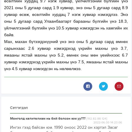
өсөлтийн хурдац 9.7 нэгж хувиар, үйлчилгээний бүлгийн үнэ
2021 оны 5 дугаар сард 1.9 хувиар, энэ оны 5 дугаар сард 8.9
хувиар өсөж, өсөлтийн хурдац 7 нэгж хувиар нэмэгдлээ. Энэ
оны 5 дугаар сард Улаанбаатарт барааны бүлгийн үнэ 18.3,
үйлчилгээний бүлгийн үнэ 10.5 хувиар нэмэгдсэн нь хамгийн их
байв.
Мах, махан бүтээгдэхүүний үнэ энэ оны 5 дугаар сард өмнөх
сарынхаас 2.6 хувиар нэмэгдэхэд үхрийн махны үнэ 3.7,
ямааны ястай махны үнэ 5.2, өмнөх оны мөн үеийнхээс 6.7
хувиар нэмэгдэхэд үхрийн махны үнэ 7.5, ямааны ястай махны
үнэ 4.5 хувиар нэмэгдсэн нь нөлөөлжээ.
Сэтгэгдэл
Монголд капитализм нь бий болсон юм уу???
[192.82.88.124]
2022-06-30 14:23:06
Ингэх гээд байсан юм. 1990 оноос 2022 он хзртэл Засаг