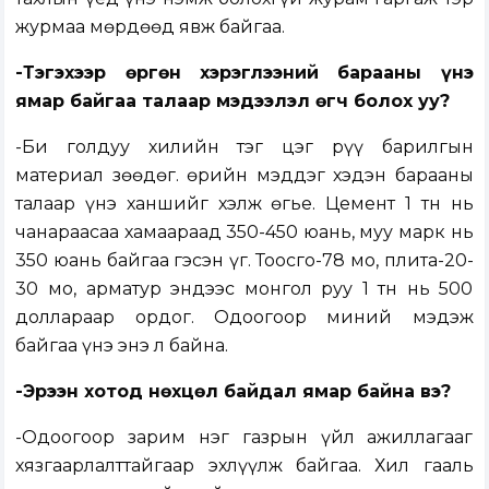
журмаа мөрдөөд явж байгаа.
-Тэгэхээр өргөн хэрэглээний барааны үнэ
ямар байгаа талаар мэдээлэл өгч болох уу?
-Би голдуу хилийн тэг цэг рүү барилгын
материал зөөдөг. Өөрийн мэддэг хэдэн барааны
талаар үнэ ханшийг хэлж өгье. Цемент 1 тн нь
чанараасаа хамаараад 350-450 юань, муу марк нь
350 юань байгаа гэсэн үг. Тоосго-78 мо, плита-20-
30 мо, арматур эндээс монгол руу 1 тн нь 500
доллараар ордог. Одоогоор миний мэдэж
байгаа үнэ энэ л байна.
-Эрээн хотод нөхцөл байдал ямар байна вэ?
-Одоогоор зарим нэг газрын үйл ажиллагааг
хязгаарлалттайгаар эхлүүлж байгаа. Хил гааль