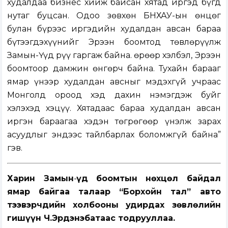
худалдаа бизнес хийж байсан хятад иргэд бүгд
нутаг буцсан. Одоо зөвхөн БНХАУ-ын өнцөг
булан бүрээс иргэдийн худалдан авсан бараа
бүтээгдэхүүнийг Эрээн боомтод төвлөрүүлж
Замын-Үүд рүү гаргаж байна. Өөрөөр хэлбэл, Эрээн
боомтоор дамжин өнгөрч байна. Тухайн барааг
ямар үнээр худалдан авсныг мэдэхгүй учраас
Монголд ороод хэд дахин нэмэгдэж буйг
хэлэхэд хэцүү. Хятадаас бараа худалдан авсан
иргэн бараагаа хэдэн төгрөгөөр үнэлж зарах
асуудлыг эндээс тайлбарлах боломжгүй байна”
гэв.
Харин Замын
-
Үүд боомтын нөхцөл байдал
ямар байгаа талаар “Борхойн тал” авто
тээвэрчдийн холбооны удирдах зөвлөлийн
гишүүн Ч.Эрдэнэбатаас тодрууллаа.