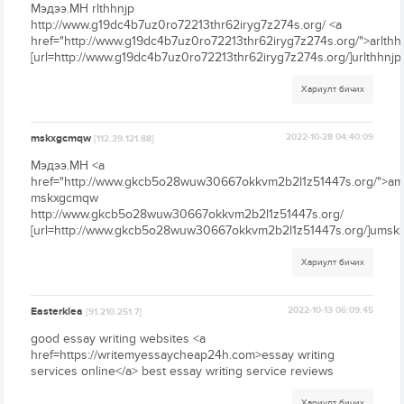
Мэдээ.МН rlthhnjp
http://www.g19dc4b7uz0ro72213thr62iryg7z274s.org/ <a
href="http://www.g19dc4b7uz0ro72213thr62iryg7z274s.org/">arlthh
[url=http://www.g19dc4b7uz0ro72213thr62iryg7z274s.org/]urlthhnjp[/
Хариулт бичих
mskxgcmqw
2022-10-28 04:40:09
[112.39.121.88]
Мэдээ.МН <a
href="http://www.gkcb5o28wuw30667okkvm2b2l1z51447s.org/">a
mskxgcmqw
http://www.gkcb5o28wuw30667okkvm2b2l1z51447s.org/
[url=http://www.gkcb5o28wuw30667okkvm2b2l1z51447s.org/]umskx
Хариулт бичих
Easterklea
2022-10-13 06:09:45
[91.210.251.7]
good essay writing websites <a
href=https://writemyessaycheap24h.com>essay writing
services online</a> best essay writing service reviews
Хариулт бичих