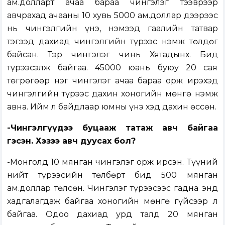
ам.долларт ачаа бараа чингэлэг тээврээр
авчрахад ачааны 10 хувь 5000 ам.доллар дээрээс
нь чингэлгийн үнэ, нэмээд гаалийн татвар
тэгээд дахиад чингэлгийн түрээс нэмж төлдөг
байсан. Тэр чингэлэг чинь Хятадынх. Бид
түрээсэлж байгаа. 45000 юань буюу 20 сая
төгрөгөөр нэг чингэлэг ачаа бараа орж ирэхэд
чингэлгийн түрээс дахин хоногийн мөнгө нэмж
авна. Ийм л байдлаар юмны үнэ хэд дахин өссөн.
-Чингэлгүүдээ буцааж татаж авч байгаа
гэсэн. Хэзээ авч дуусах бол?
-Монголд 10 мянган чингэлэг орж ирсэн. Түүний
нийт түрээсийн төлбөрт бид 500 мянган
ам.доллар төлсөн. Чингэлэг түрээсээс гадна энд
хадгалагдаж байгаа хоногийн мөнгө гүйсээр л
байгаа. Одоо дахиад урд талд 20 мянган