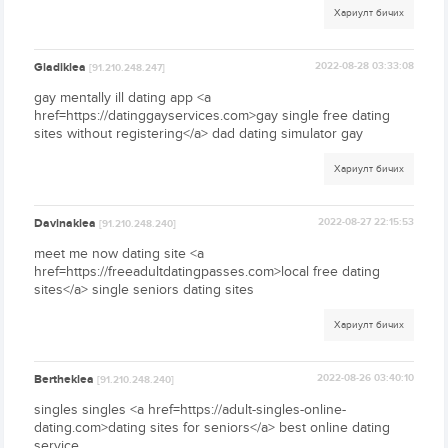
Хариулт бичих
Gladiklea
2022-08-28 03:33:08
[91.210.248.247]
gay mentally ill dating app <a
href=https://datinggayservices.com>gay single free dating
sites without registering</a> dad dating simulator gay
Хариулт бичих
Davinaklea
2022-08-27 22:15:53
[91.210.248.240]
meet me now dating site <a
href=https://freeadultdatingpasses.com>local free dating
sites</a> single seniors dating sites
Хариулт бичих
Bertheklea
2022-08-26 03:40:10
[91.210.248.240]
singles singles <a href=https://adult-singles-online-
dating.com>dating sites for seniors</a> best online dating
service