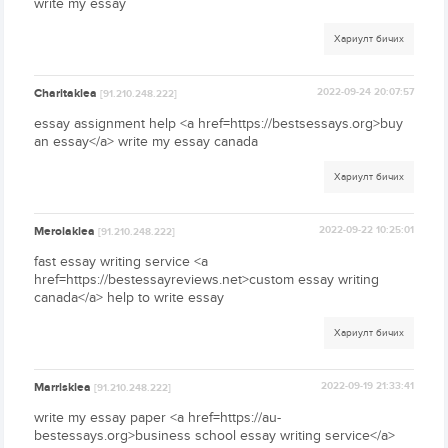
write my essay
Хариулт бичих
Charitaklea
2022-09-24 20:07:57
[91.210.248.222]
essay assignment help <a href=https://bestsessays.org>buy
an essay</a> write my essay canada
Хариулт бичих
Merolaklea
2022-09-22 10:25:01
[91.210.248.222]
fast essay writing service <a
href=https://bestessayreviews.net>custom essay writing
canada</a> help to write essay
Хариулт бичих
Marrisklea
2022-09-19 21:33:41
[91.210.248.222]
write my essay paper <a href=https://au-
bestessays.org>business school essay writing service</a>