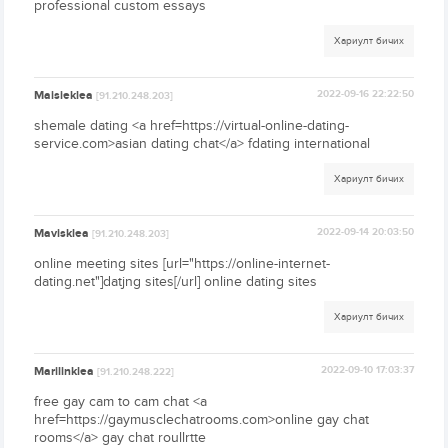
professional custom essays
Хариулт бичих
Maisieklea
2022-09-16 22:22:50
[91.210.248.203]
shemale dating <a href=https://virtual-online-dating-
service.com>asian dating chat</a> fdating international
Хариулт бичих
Mavisklea
2022-09-14 20:03:50
[91.210.248.203]
online meeting sites [url="https://online-internet-
dating.net"]datjng sites[/url] online dating sites
Хариулт бичих
Marilinklea
2022-09-10 17:03:37
[91.210.248.222]
free gay cam to cam chat <a
href=https://gaymusclechatrooms.com>online gay chat
rooms</a> gay chat roullrtte