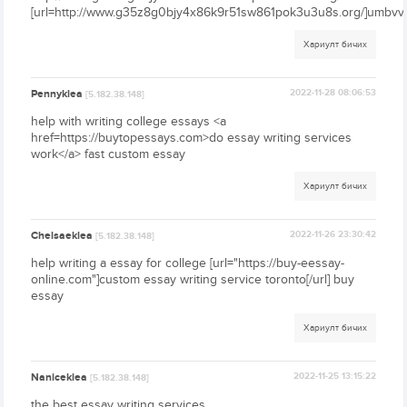
[url=http://www.g35z8g0bjy4x86k9r51sw861pok3u3u8s.org/]umbvvzy
Хариулт бичих
Pennyklea
2022-11-28 08:06:53
[5.182.38.148]
help with writing college essays <a
href=https://buytopessays.com>do essay writing services
work</a> fast custom essay
Хариулт бичих
Chelsaeklea
2022-11-26 23:30:42
[5.182.38.148]
help writing a essay for college [url="https://buy-eessay-
online.com"]custom essay writing service toronto[/url] buy
essay
Хариулт бичих
Naniceklea
2022-11-25 13:15:22
[5.182.38.148]
the best essay writing services