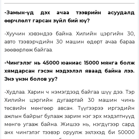
-Замын-Үүд дэх ачаа тээврийн асуудалд
өөрчлөлт гарсан зүйл бий юү?
-Хуучин хэвэндээ байна. Хилийн цэргийн 30,
авто тээвэрчдийн 30 машин өдөрт ачаа бараа
зөөвөрлөж байгаа.
-Чингэлэг нь 45000 юаниас 15000 мянга болж
хямдарсан гэсэн мэдээлэл яваад байна лээ.
Энэ үнэн болов уу?
-Худлаа. Харин ч нэмэгдээд байгаа шүү дээ. Тэр
Хилийн цэргийн дугаартай 30 машин чинь
төсвийн мөнгөөр авсан. Түүгээрээ иргэдийн
ажлын байрыг булааж зарим нэг эрх мэдэлтнүүд
мөнгө угааж байна. Жишээ нь, нэгдүгээр сард
анх чингэлэг тээвэр оруулж эхлэхэд би 50000