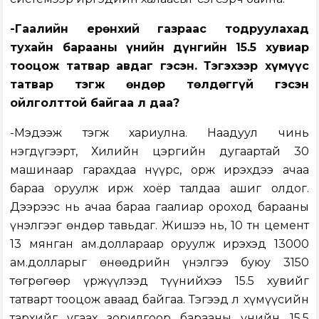
-Гаалийн ерөнхий газраас тодруулахад
тухайн барааны үнийн дүнгийн 15.5 хувиар
тооцож татвар авдаг гэсэн. Тэгэхээр хүмүүс
татвар тэгж өндөр төлдөггүй гэсэн
ойлголттой байгаа л даа?
-Мэдээж тэгж хариулна. Наадуул чинь
нэгдүгээрт, Хилийн цэргийн дугаартай 30
машинаар гарахдаа нүүрс, орж ирэхдээ ачаа
бараа оруулж ирж хоёр талдаа ашиг олдог.
Дээрээс нь ачаа бараа гаалиар ороход барааны
үнэлгээг өндөр тавьдаг. Жишээ нь, 10 тн цемент
13 мянган ам.доллараар оруулж ирэхэд 13000
ам.долларыг өнөөдрийн үнэлгээ буюу 3150
төгрөгөөр үржүүлээд түүнийхээ 15.5 хувийг
татварт тооцож аваад байгаа. Тэгээд л хүмүүсийн
тархийг угаах зорилгоор барааны үнийн 15.5