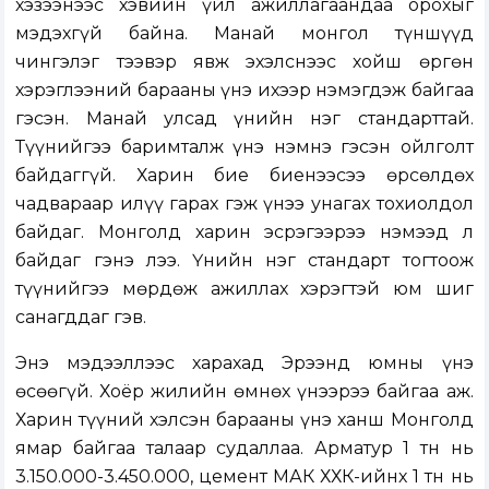
хэзээнээс хэвийн үйл ажиллагаандаа орохыг
мэдэхгүй байна. Манай монгол түншүүд
чингэлэг тээвэр явж эхэлснээс хойш өргөн
хэрэглээний барааны үнэ ихээр нэмэгдэж байгаа
гэсэн. Манай улсад үнийн нэг стандарттай.
Түүнийгээ баримталж үнэ нэмнэ гэсэн ойлголт
байдаггүй. Харин бие биенээсээ өрсөлдөх
чадвараар илүү гарах гэж үнээ унагах тохиолдол
байдаг. Монголд харин эсрэгээрээ нэмээд л
байдаг гэнэ лээ. Үнийн нэг стандарт тогтоож
түүнийгээ мөрдөж ажиллах хэрэгтэй юм шиг
санагддаг гэв.
Энэ мэдээллээс харахад Эрээнд юмны үнэ
өсөөгүй. Хоёр жилийн өмнөх үнээрээ байгаа аж.
Харин түүний хэлсэн барааны үнэ ханш Монголд
ямар байгаа талаар судаллаа. Арматур 1 тн нь
3.150.000-3.450.000, цемент МАК ХХК-ийнх 1 тн нь