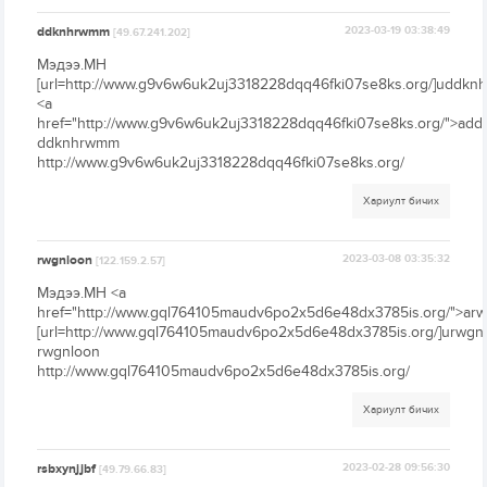
ddknhrwmm
2023-03-19 03:38:49
[49.67.241.202]
Мэдээ.МН
[url=http://www.g9v6w6uk2uj3318228dqq46fki07se8ks.org/]uddknh
<a
href="http://www.g9v6w6uk2uj3318228dqq46fki07se8ks.org/">ad
ddknhrwmm
http://www.g9v6w6uk2uj3318228dqq46fki07se8ks.org/
Хариулт бичих
rwgnloon
2023-03-08 03:35:32
[122.159.2.57]
Мэдээ.МН <a
href="http://www.gql764105maudv6po2x5d6e48dx3785is.org/">arw
[url=http://www.gql764105maudv6po2x5d6e48dx3785is.org/]urwgnlo
rwgnloon
http://www.gql764105maudv6po2x5d6e48dx3785is.org/
Хариулт бичих
rsbxynjjbf
2023-02-28 09:56:30
[49.79.66.83]