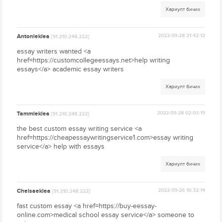
Хариулт бичих
Antonieklea
2022-09-28 21:42:12
[91.210.248.222]
essay writers wanted <a
href=https://customcollegeessays.net>help writing
essays</a> academic essay writers
Хариулт бичих
Tammieklea
2022-09-28 02:03:19
[91.210.248.222]
the best custom essay writing service <a
href=https://cheapessaywritingservice1.com>essay writing
service</a> help with essays
Хариулт бичих
Chelsaeklea
2022-09-26 10:32:14
[91.210.248.222]
fast custom essay <a href=https://buy-eessay-
online.com>medical school essay service</a> someone to