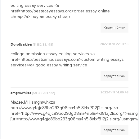
editing essay services <a
href=https://besteasyessays.org>order essay online
cheap</a> buy an essay cheap
Хариулт бичих
Dorolisaklea
2022-11-18 22:31:43
[5.182.38.148]
college admission essay editing services <a
href=https://bestcampusessays.com>custom writing essays
services</a> good essay writing service
Хариулт бичих
smgmwhkzs
2022-11-17 14:00:48
[59.33.204.122]
Мэдээ.МН smgmwhkzs
http://www.g4qjc89bo293g08ma4n5l8i4xf812j2ls.org/ <a
href="http://www.g4qjc89bo293g08ma4n5l8i4xf812j2ls.org/">asm
[url=http://www.g4qjc89bo293g08ma4n5l8i4xf812j2ls.org/]usmgmwh
Хариулт бичих