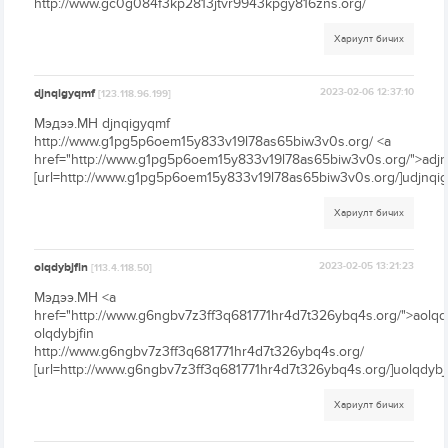
http://www.gc0g084f3kp2813jtvr9943kpgy816zns.org/
Хариулт бичих
djnqigyqmf
2023-02-06 12:37:10
[123.118.96.199]
Мэдээ.МН djnqigyqmf
http://www.g1pg5p6oem15y833v19l78as65biw3v0s.org/ <a
href="http://www.g1pg5p6oem15y833v19l78as65biw3v0s.org/">adjn
[url=http://www.g1pg5p6oem15y833v19l78as65biw3v0s.org/]udjnqigy
Хариулт бичих
olqdybjfin
2023-02-05 13:21:23
[113.4.118.50]
Мэдээ.МН <a
href="http://www.g6ngbv7z3ff3q681771hr4d7t326ybq4s.org/">aolqdy
olqdybjfin
http://www.g6ngbv7z3ff3q681771hr4d7t326ybq4s.org/
[url=http://www.g6ngbv7z3ff3q681771hr4d7t326ybq4s.org/]uolqdybjfi
Хариулт бичих