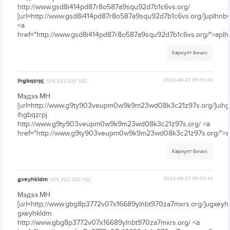
http://www.gsd8i414pd87r8o587a9squ92d7b1c6vs.org/
[url=http://www.gsd8i414pd87r8o587a9squ92d7b1c6vs.org/]uplhnbwk
<a
href="http://www.gsd8i414pd87r8o587a9squ92d7b1c6vs.org/">aplh
Хариулт бичих
ihgbqzrpj
2023-08-27 09:10:34
[124.223.220.112]
Мэдээ.МН
[url=http://www.g9ty903veupm0w9k9m23wd08k3c21z97s.org/]uihgbq
ihgbqzrpj
http://www.g9ty903veupm0w9k9m23wd08k3c21z97s.org/ <a
href="http://www.g9ty903veupm0w9k9m23wd08k3c21z97s.org/">ai
Хариулт бичих
gxeyhkldm
2023-08-27 09:03:14
[124.223.220.112]
Мэдээ.МН
[url=http://www.gbg8p3772v07x16689ylnbt970za7mxrs.org/]ugxeyhkl
gxeyhkldm
http://www.gbg8p3772v07x16689ylnbt970za7mxrs.org/ <a