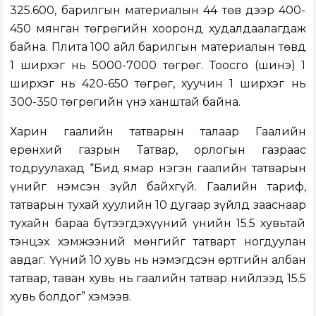
325.600, барилгын материалын 44 төв дээр 400-
450 мянган төгрөгийн хооронд худалдаалагдаж
байна. Плита 100 айл барилгын материалын төвд
1 ширхэг нь 5000-7000 төгрөг. Тоосго (шинэ) 1
ширхэг нь 420-650 төгрөг, хуучин 1 ширхэг нь
300-350 төгрөгийн үнэ ханштай байна.
Харин гаалийн татварын талаар Гаалийн
ерөнхий газрын Татвар, орлогын газраас
тодруулахад “Бид ямар нэгэн гаалийн татварын
үнийг нэмсэн зүйл байхгүй. Гаалийн тариф,
татварын тухай хуулийн 10 дугаар зүйлд зааснаар
тухайн бараа бүтээгдэхүүний үнийн 15.5 хувьтай
тэнцэх хэмжээний мөнгийг татварт ногдуулан
авдаг. Үүний 10 хувь нь нэмэгдсэн өртгийн албан
татвар, таван хувь нь гаалийн татвар нийлээд 15.5
хувь болдог” хэмээв.