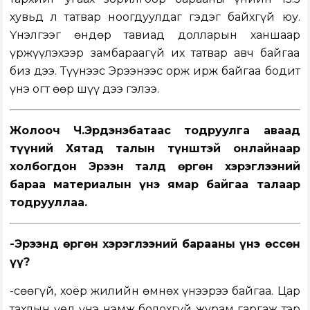
хувьд л татвар ноогдуулдаг гэдэг байхгүй юу.
Үнэлгээг өндөр тавиад долларын ханшаар
үржүүлэхээр замбараагүй их татвар авч байгаа
биз дээ. Түүнээс Эрээнээс орж ирж байгаа бодит
үнэ огт өөр шүү дээ гэлээ.
Жолооч Ч.Эрдэнэбатаас тодруулга аваад
түүний Хятад талын түнштэй онлайнаар
холбогдон Эрээн талд өргөн хэрэглээний
бараа материалын үнэ ямар байгаа талаар
тодрууллаа.
-Эрээнд өргөн хэрэглээний барааны үнэ өссөн
үү?
-Өсөөгүй, хоёр жилийн өмнөх үнээрээ байгаа. Цар
тахлын үед үнэ нэмж болохгүй журам гаргаж тэр