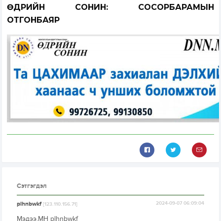
ӨДРИЙН СОНИН
:
СОСОРБАРАМЫН
ОТГОНБАЯР
Сэтгэгдэл
plhnbwkf
2024-09-07 06:09:04
[123.110.156.71]
Мэдээ.МН plhnbwkf