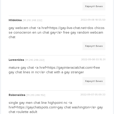
Хариулт бичих
Hildeklea
2022-09-08 18:55:50
[91.210.248.222]
gay webcam chat <a href=https://gay-live-chat.net>dos chicos
se conocieron en un chat gay</a> free gay random webcam
chat
Хариулт бичих
Loreenklea
2022-09-08 03:15:31
[91.210.248.222]
mature gay chat <a href=https://gayinteracialchat.com>free
gay chat lines in nc</a> chat with a gay stranger
Хариулт бичих
Robenaklea
2022-09-07 05:09:33
[91.210.248.192]
single gay men chat line highpoint nc <a
href=https://gaychatspots.com>gay chat washington</a> gay
chat roulette adult