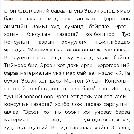
Өргөн хэрэглээний барааны үнэ Эрээн хотод ямар
байгаа талаар мэдээлэл авахаар Дорноговь
аймгийн Замын-Үүд суманд байрлах Эрээн
хотын Консулын газартай холбогдлоо. Тус
Консулын газрын орчуулагч н.Билигбадар
ярихдаа “Манайх улсаа төлөөлөн ирж суурьшсан
Консулын газар. Энд суурьшаад удаж байна.
Тиймээс бид Эрээн хот дахь өргөн хэрэглээний
бараа материалын үнэ ямар байгааг мэдэхгүй. Та
бүхэн Эрээн хот дахь Монгол Улсын Консулын
газартай холбогдсон нь зөв байх” гэв. Ингээд
түүний зөвлөснөөр Эрээн хот дахь Монгол Улсын
консулын газартай холбогдож дараах хариултыг
авлаа. “Эрээн хот нь боомт хот учраас бараа
материал энд үйлдвэрлэдэггүй,
худалдаалдаггүй. Ковид гарснаас хойш Эрээнд