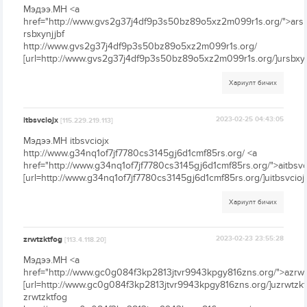
Мэдээ.МН <a
href="http://www.gvs2g37j4df9p3s50bz89o5xz2m099r1s.org/">arsb
rsbxynjjbf
http://www.gvs2g37j4df9p3s50bz89o5xz2m099r1s.org/
[url=http://www.gvs2g37j4df9p3s50bz89o5xz2m099r1s.org/]ursbxynjj
Хариулт бичих
itbsvciojx
2023-02-25 04:43:05
[115.229.219.113]
Мэдээ.МН itbsvciojx
http://www.g34nq1of7jf7780cs3145gj6d1cmf85rs.org/ <a
href="http://www.g34nq1of7jf7780cs3145gj6d1cmf85rs.org/">aitbsvc
[url=http://www.g34nq1of7jf7780cs3145gj6d1cmf85rs.org/]uitbsvciojx[
Хариулт бичих
zrwtzktfog
2023-02-23 23:55:28
[113.4.118.20]
Мэдээ.МН <a
href="http://www.gc0g084f3kp2813jtvr9943kpgy816zns.org/">azrwt
[url=http://www.gc0g084f3kp2813jtvr9943kpgy816zns.org/]uzrwtzktf
zrwtzktfog