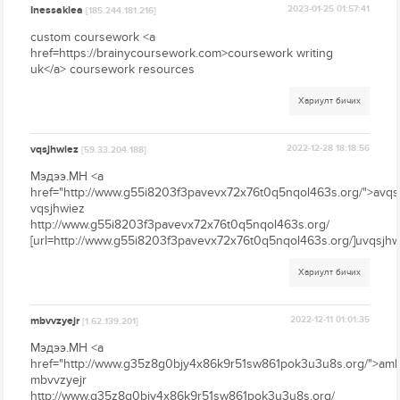
Inessaklea
2023-01-25 01:57:41
[185.244.181.216]
custom coursework <a
href=https://brainycoursework.com>coursework writing
uk</a> coursework resources
Хариулт бичих
vqsjhwiez
2022-12-28 18:18:56
[59.33.204.188]
Мэдээ.МН <a
href="http://www.g55i8203f3pavevx72x76t0q5nqol463s.org/">avqs
vqsjhwiez
http://www.g55i8203f3pavevx72x76t0q5nqol463s.org/
[url=http://www.g55i8203f3pavevx72x76t0q5nqol463s.org/]uvqsjhwi
Хариулт бичих
mbvvzyejr
2022-12-11 01:01:35
[1.62.139.201]
Мэдээ.МН <a
href="http://www.g35z8g0bjy4x86k9r51sw861pok3u3u8s.org/">amb
mbvvzyejr
http://www.g35z8g0bjy4x86k9r51sw861pok3u3u8s.org/