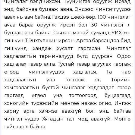
чингэлэг бэлдчихсэн. Түүнийгээ оруулж ирээд
энд байснаа буцааж авна. Эндээс чингэлгүүдээ
авах нь авч байна. Гэхдээ цөөхнөөр. 100 чингэлэг
ачаа бараа оруулж ирсэн бол 30 чингэлэг л
буцааж авч байна. Саяхан манай суманд УИХ-ын
гишүүн Т.Энхтүвшин ирсэн. Аргаа барсандаа бид
гишүүнд хандаж хүсэлт гаргасан. Чингэлэг
хадгалалтын терминалууд бүгд дүүрсэн. Одоо
хадгалах газар алга. Тусгай газар агуулах гаргаж
өгөөд чингэлгүүдээ хадгалъя. Та нар
хадгалалтын үнэ тогтоож өг. Төрийн
хамгаалалтын бүстэй чингэлэг хадгалдаг газар
гаргаад өгвөл үнэ тогтоогоод буцаагаад
хоногийн түрээсийн мөнгөө нөхөж олно. Ингэж
хариу арга хэмжээ авахгүй бол энд байгаа
чингэлгүүдээ Хятадын тал мөд авахгүй. Мөнгө
гүйсээр л байна.