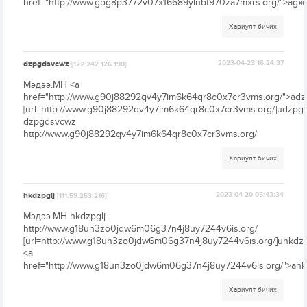
href="http://www.gbg8p3772v07x16689ylnbt970za7mxrs.org/">agx
Хариулт бичих
dzpgdsvcwz
2023-04-23 16:24:37
[122.242.126.190]
Мэдээ.МН <a
href="http://www.g90j88292qv4y7im6k64qr8c0x7cr3vms.org/">ad
[url=http://www.g90j88292qv4y7im6k64qr8c0x7cr3vms.org/]udzpgd
dzpgdsvcwz
http://www.g90j88292qv4y7im6k64qr8c0x7cr3vms.org/
Хариулт бичих
hkdzpglj
2023-04-20 05:43:34
[111.59.253.216]
Мэдээ.МН hkdzpglj
http://www.g18un3zo0jdw6m06g37n4j8uy7244v6is.org/
[url=http://www.g18un3zo0jdw6m06g37n4j8uy7244v6is.org/]uhkdzpgl
<a
href="http://www.g18un3zo0jdw6m06g37n4j8uy7244v6is.org/">ahk
Хариулт бичих