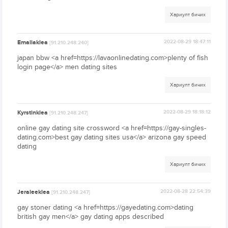
Хариулт бичих
Emaliaklea
2022-08-29 18:47:11
[91.210.248.240]
japan bbw <a href=https://lavaonlinedating.com>plenty of fish
login page</a> men dating sites
Хариулт бичих
Kyrstinklea
2022-08-29 18:18:12
[91.210.248.247]
online gay dating site crossword <a href=https://gay-singles-
dating.com>best gay dating sites usa</a> arizona gay speed
dating
Хариулт бичих
Jeraleeklea
2022-08-28 22:54:39
[91.210.248.247]
gay stoner dating <a href=https://gayedating.com>dating
british gay men</a> gay dating apps described