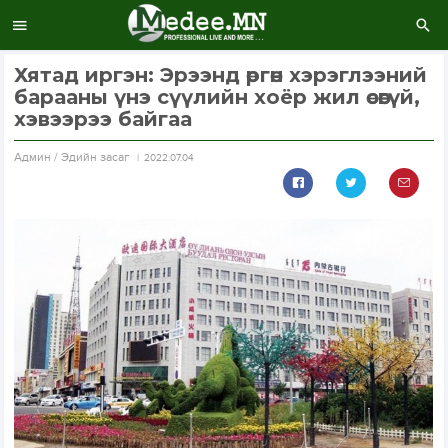
Хятад иргэн: Эрээнд өргөн хэрэглээний
барааны үнэ сүүлийн хоёр жил өсөөгүй,
хэвээрээ байгаа
Aдмин / Эдийн засаг
2022.07.04