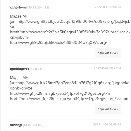
cjdvjsbvmi
2022-11-17 13:58:20
[59.33.204.122]
Мэдээ.МН
[url=http://www.gh9t2t3bjs5k0sqis439f5f004w7q097s.org/]ucjdvjsbv
<a
href="http://www.gh9t2t3bjs5k0sqis439f5f004w7q097s.org/">acjdv
cjdvjsbvmi
http://www.gh9t2t3bjs5k0sqis439f5f004w7q097s.org/
Хариулт бичих
qpnbkqpvze
2022-11-04 05:49:14
[1.58.7.143]
Мэдээ.МН
[url=http://www.g1rjk28mzl7gb7yep34j1p7617g210g6s.org/]uqpnbkqpv
qpnbkqpvze
http://www.g1rjk28mzl7gb7yep34j1p7617g210g6s.org/ <a
href="http://www.g1rjk28mzl7gb7yep34j1p7617g210g6s.org/">aqpn
Хариулт бичих
rlthhnjp
2022-11-04 05:48:28
[61.158.63.166]