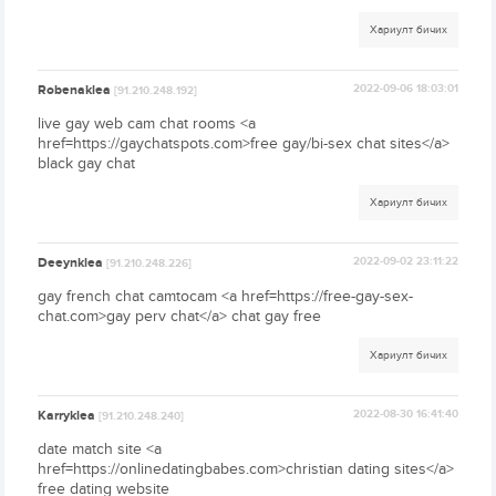
Хариулт бичих
Robenaklea
2022-09-06 18:03:01
[91.210.248.192]
live gay web cam chat rooms <a
href=https://gaychatspots.com>free gay/bi-sex chat sites</a>
black gay chat
Хариулт бичих
Deeynklea
2022-09-02 23:11:22
[91.210.248.226]
gay french chat camtocam <a href=https://free-gay-sex-
chat.com>gay perv chat</a> chat gay free
Хариулт бичих
Karryklea
2022-08-30 16:41:40
[91.210.248.240]
date match site <a
href=https://onlinedatingbabes.com>christian dating sites</a>
free dating website