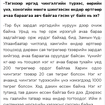
-Тэгэхээр иргэд чингэлгийн түрээс, өөрийн
үнэ, хоногийн мөнгө шингээсэн өндөр өртгөөр
ачаа бараагаа авч байгаа гэсэн үг байх нь ээ?
-Тэр бүх зардал иргэдийн нуруун дээр очиж
байна. Урьд нь төр орж ирээгүй ачаа бараа
задгайгаар орж ирдэг байхад бид Замын-Үүд-
Улаанбаатар чиглэлд хамгийн өндөр өртгөөр
тооцоход дөрвөн сая төгрөгөөр тээврийн зардал
хийгээд ачаа бараагаа оруулдаг байсан. Үүнийг
кг-аар нь тооцвол нэг кг ачаа бараа тухайн үед
200 төгрөгөөр ордог байлаа. Харин одоо
чингэлэг тээвэр 20 сая төгрөг болсон. Нэг кг
ачаанд чингэлэг түрээсийн үнэ нэмэгдээд 1000
төгрөг болсон. Хэд дахин өссөн байна. Нэг кг
тутамд тав дахин өссөн байгаа биз дээ. Дээрээс
нь гаалийн татвар маш өндөр тогтоодог. Ийм л
системээр иргэдийн халаасыг сэгсэрч байна.