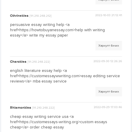
Cthrineklea
2022-10-03 21:12:41
[91.210.248.212]
persuasive essay writing help <a
href=https://howtobuyanessay.com>help with writing
essay</a> write my essay paper
Хариулт бичих
Charoklea
2022-09-30 12:26:26
[91.210.248.222]
english literature essay help <a
href=https://customessaywwriting.com>essay editing service
reviews</a> mba essay service
Хариулт бичих
Rhiamonklea
2022-09-29 17:03:46
[91.210.248.222]
cheap essay writing service usa <a
href=https://customessays-writing.org>custom essays
cheap</a> order cheap essay