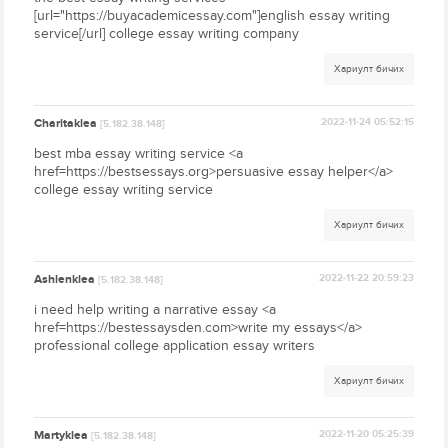
[url="https://buyacademicessay.com"]english essay writing
service[/url] college essay writing company
Хариулт бичих
Charitaklea
2022-11-24 05:52:15
[5.182.38.148]
best mba essay writing service <a
href=https://bestsessays.org>persuasive essay helper</a>
college essay writing service
Хариулт бичих
Ashlenklea
2022-11-22 20:59:23
[5.182.38.148]
i need help writing a narrative essay <a
href=https://bestessaysden.com>write my essays</a>
professional college application essay writers
Хариулт бичих
Martyklea
2022-11-20 05:25:39
[5.182.38.148]