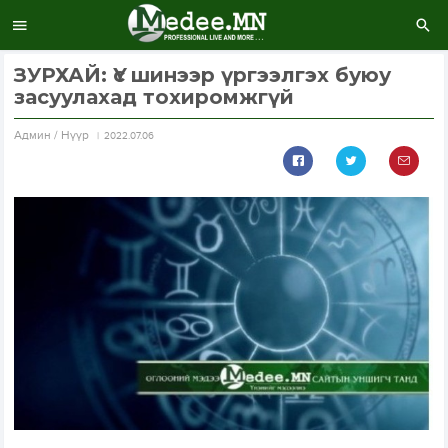
ЗУРХАЙ: Үс шинээр үргээлгэх буюу
засуулахад тохиромжгүй
Aдмин / Нүүр
2022.07.06