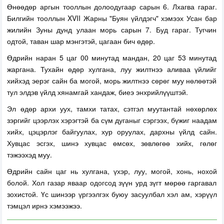
Өнөөдөр аргын тооллын долоодугаар сарын 6. Лхагва гараг.
Билгийн тооллын XVII Жарны "Буян үйлдэгч" хэмээх Усан бар
жилийн Зуны дунд улаан морь сарын 7. Буд гараг. Тугчин
одтой, таван шар мэнгэтэй, цагаан бич өдөр.
Өдрийн наран 5 цаг 00 минутад мандан, 20 цаг 53 минутад
жаргана. Тухайн өдөр хулгана, луу жилтнээ аливаа үйлийг
хийхэд эерэг сайн ба могой, морь жилтнээ сөрөг муу нөлөөтэй
тул элдэв үйлд хянамгай хандаж, биеэ энхрийлүүштэй.
Эл өдөр архи уух, тамхи татах, сэтгэл муутантай нөхөрлөх
зэргийг цээрлэх хэрэгтэй ба сүм дуганыг сэргээх, бүжиг наадам
хийх, цэцэрлэг байгуулах, хур оруулах, дархны үйлд сайн.
Хувцас эсгэх, шинэ хувцас өмсөх, зөвлөгөө хийх, гөлөг
тэжээхэд муу.
Өдрийн сайн цаг нь хулгана, үхэр, луу, могой, хонь, нохой
болой. Хол газар яваар одогсод зүүн урд зүгт мөрөө гаргавал
зохистой. Үс шинээр үргээлгэх буюу засуулбал хэл ам, хэрүүл
тэмцэл ирнэ хэмээжээ.