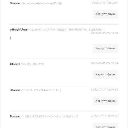
Зочин
2022-07-07 09:08:11
[if(now()=sysdate(),sleep(15),0)]
Хариулт бичих
pHqghUme
[CSxa9H0l')) OR 706=(SELECT 706 FROM PG_SLEEP(15))--]
2022-07-07 09:08:06
1
Хариулт бичих
Зочин
2022-07-07 09:08:04
[196.196.203.214]
Хариулт бичих
Зочин
2022-07-07 09:07:59
[-1" OR 2+271-271-1=0+0+0+1 -- ]
Хариулт бичих
Зочин
2022-07-07 09:07:59
[-1' OR 2+543-543-1=0+0+0+1 or 'aIffbWzn'=']
Хариулт бичих