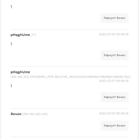
1
Хариулт бичих
pHqghUme
2022-07-07 09:08:19
[1'"]
1
Хариулт бичих
pHqghUme
[196.196.203.214'||DBMS_PIPE.RECEIVE_MESSAGE(CHR(98)||CHR(98)||CHR(98),15)||']
2022-07-07 09:08:19
1
Хариулт бичих
Зочин
2022-07-07 09:08:16
[196.196.203.214]
Хариулт бичих