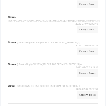
Хариулт бичих
Зочин
[196.196.203.214'||DBMS_PIPE.RECEIVE_MESSAGE(CHR(98)||CHR(98)||CHR(98),15)||']
2022-07-07 09:13:40
Хариулт бичих
Зочин
[ISXE0SYh')) OR 143=(SELECT 143 FROM PG_SLEEP(15))--]
2022-07-07 09:13:26
Хариулт бичих
Зочин
[L8wAmNpp') OR 283=(SELECT 283 FROM PG_SLEEP(15))--]
2022-07-07 09:13:10
Хариулт бичих
Зочин
[29NlD3W5' OR 551=(SELECT 551 FROM PG_SLEEP(15))--]
2022-07-07 09:12:57
Хариулт бичих