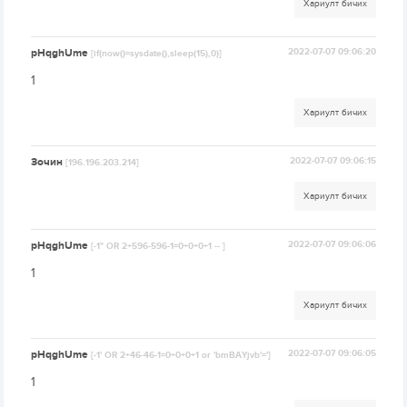
Хариулт бичих
pHqghUme
2022-07-07 09:06:20
[if(now()=sysdate(),sleep(15),0)]
1
Хариулт бичих
Зочин
2022-07-07 09:06:15
[196.196.203.214]
Хариулт бичих
pHqghUme
2022-07-07 09:06:06
[-1" OR 2+596-596-1=0+0+0+1 -- ]
1
Хариулт бичих
pHqghUme
2022-07-07 09:06:05
[-1' OR 2+46-46-1=0+0+0+1 or 'bmBAYjvb'=']
1