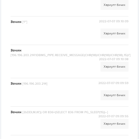
Хариулт бичих
Зочин
2022-07-07 09:10:09
[1'"]
Хариулт бичих
Зочин
[196.196.203.214'||DBMS_PIPE.RECEIVE_MESSAGE(CHR(98)||CHR(98)||CHR(98),15)||']
2022-07-07 09:10:08
Хариулт бичих
Зочин
2022-07-07 09:09:59
[196.196.203.214]
Хариулт бичих
Зочин
[2bDDLMJK')) OR 836=(SELECT 836 FROM PG_SLEEP(15))--]
2022-07-07 09:09:55
Хариулт бичих