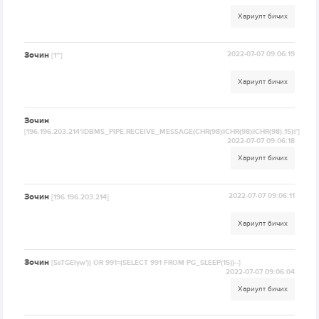
Хариулт бичих
Зочин
2022-07-07 09:06:19
[1'"]
Хариулт бичих
Зочин
[196.196.203.214'||DBMS_PIPE.RECEIVE_MESSAGE(CHR(98)||CHR(98)||CHR(98),15)||']
2022-07-07 09:06:18
Хариулт бичих
Зочин
2022-07-07 09:06:11
[196.196.203.214]
Хариулт бичих
Зочин
[SsTGElyw')) OR 991=(SELECT 991 FROM PG_SLEEP(15))--]
2022-07-07 09:06:04
Хариулт бичих