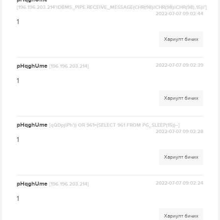
[196.196.203.214'||DBMS_PIPE.RECEIVE_MESSAGE(CHR(98)||CHR(98)||CHR(98),15)||']
2022-07-07 09:02:44
1
Хариулт бичих
pHqghUme
2022-07-07 09:02:39
[196.196.203.214]
1
Хариулт бичих
pHqghUme
[qQDpjlPh')) OR 961=(SELECT 961 FROM PG_SLEEP(15))--]
2022-07-07 09:02:28
1
Хариулт бичих
pHqghUme
2022-07-07 09:02:24
[196.196.203.214]
1
Хариулт бичих