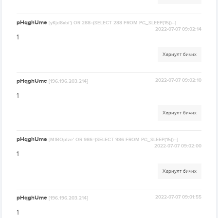
pHqghUme
[yKjd8xbi') OR 288=(SELECT 288 FROM PG_SLEEP(15))--]
2022-07-07 09:02:14
1
Хариулт бичих
pHqghUme
2022-07-07 09:02:10
[196.196.203.214]
1
Хариулт бичих
pHqghUme
[MfBOpIze' OR 986=(SELECT 986 FROM PG_SLEEP(15))--]
2022-07-07 09:02:00
1
Хариулт бичих
pHqghUme
2022-07-07 09:01:55
[196.196.203.214]
1