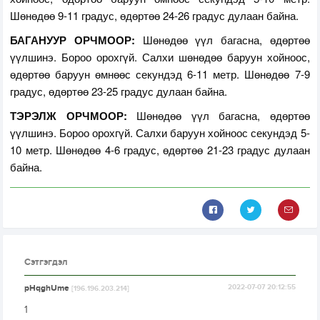
Шөнөдөө 9-11 градус, өдөртөө 24-26 градус дулаан байна.
БАГАНУУР ОРЧМООР:
Шөнөдөө үүл багасна, өдөртөө
үүлшинэ. Бороо орохгүй. Салхи шөнөдөө баруун хойноос,
өдөртөө баруун өмнөөс секундэд 6-11 метр. Шөнөдөө 7-9
градус, өдөртөө 23-25 градус дулаан байна.
ТЭРЭЛЖ ОРЧМООР:
Шөнөдөө үүл багасна, өдөртөө
үүлшинэ. Бороо орохгүй. Салхи баруун хойноос секундэд 5-
10 метр. Шөнөдөө 4-6 градус, өдөртөө 21-23 градус дулаан
байна.
Сэтгэгдэл
pHqghUme
2022-07-07 20:12:55
[196.196.203.214]
1