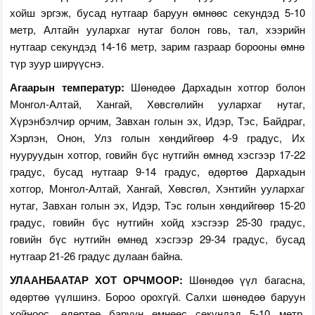
хойш эргэж, бусад нутгаар баруун өмнөөс секундэд 5-10
метр, Алтайн уулархаг нутаг болон говь, тал, хээрийн
нутгаар секундэд 14-16 метр, зарим газраар борооны өмнө
түр зуур ширүүснэ.
Агаарын температур:
Шөнөдөө Дархадын хотгор болон
Монгол-Алтай, Хангай, Хөвсгөлийн уулархаг нутаг,
Хүрэнбэлчир орчим, Завхан голын эх, Идэр, Тэс, Байдраг,
Хэрлэн, Онон, Улз голын хөндийгөөр 4-9 градус, Их
нууруудын хотгор, говийн бүс нутгийн өмнөд хэсгээр 17-22
градус, бусад нутгаар 9-14 градус, өдөртөө Дархадын
хотгор, Монгол-Алтай, Хангай, Хөвсгөл, Хэнтийн уулархаг
нутаг, Завхан голын эх, Идэр, Тэс голын хөндийгөөр 15-20
градус, говийн бүс нутгийн хойд хэсгээр 25-30 градус,
говийн бүс нутгийн өмнөд хэсгээр 29-34 градус, бусад
нутгаар 21-26 градус дулаан байна.
УЛААНБААТАР ХОТ ОРЧМООР:
Шөнөдөө үүл багасна,
өдөртөө үүлшинэ. Бороо орохгүй. Салхи шөнөдөө баруун
хойноос, өдөртөө баруун өмнөөс секундэд 5-10 метр.