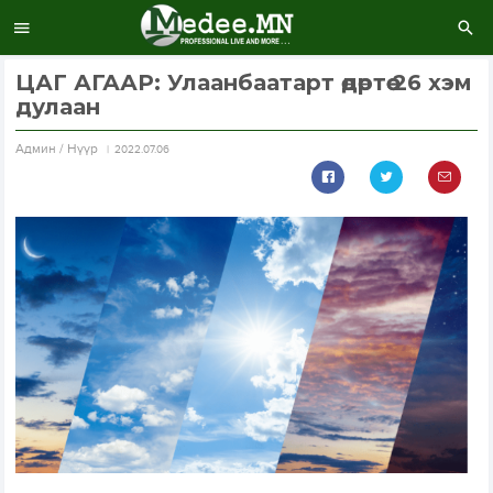
ЦАГ АГААР: Улаанбаатарт өдөртөө 26 хэм
дулаан
Aдмин / Нүүр
2022.07.06