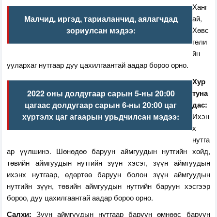
Ханг
Малчид, иргэд, тариаланчид, аялагчдад
ай,
зориулсан мэдээ:
Хөвс
гөли
йн
уулархаг нутгаар дуу цахилгаантай аадар бороо орно.
Хур
2022 оны долдугаар сарын 5-ны 20:00
туна
цагаас долдугаар сарын 6-ны 20:00 цаг
дас:
хүртэлх цаг агаарын урьдчилсан мэдээ:
Ихэн
х
нутга
ар үүлшинэ. Шөнөдөө баруун аймгуудын нутгийн хойд,
төвийн аймгуудын нутгийн зүүн хэсэг, зүүн аймгуудын
ихэнх нутгаар, өдөртөө баруун болон зүүн аймгуудын
нутгийн зүүн, төвийн аймгуудын нутгийн баруун хэсгээр
бороо, дуу цахилгаантай аадар бороо орно.
Салхи:
Зүүн аймгуудын нутгаар баруун өмнөөс баруун