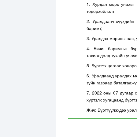
1. Хурдан морь унахыг 
тодорхойлолт;
2. Уралдаанч хүүхдийн 
баримт;
3. Уралдах морины нас, 
4. Бичиг баримтыг бү
тохиолдолд тухайн уяач
5. Бүртгэх цагаас хоцор
6. Уралдаанд уралдах м
зүйн газраар баталгаажу
7. 2022 оны 07 дугаар 
хүртэлх хугацаанд бүртгэ
Жич: Бүртгүүлэхдээ урал