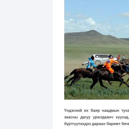
Үндэсний их баяр наадмын туха
заасны дагуу уралдаанч хүүхэд
бүртгүүлэхдээ дараах баримт бичг