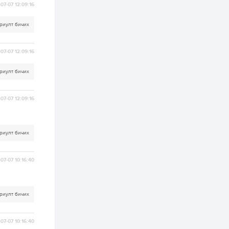
зохицуулалт хийнэ
07-07 12:09:16
2 өдөр
0
0
риулт бичих
Б.Идэржавхлан:
Математик бол
амьдралд тулгарах
бүх арга ухааны
07-07 12:09:16
суурь ойлголт
2 өдөр
1
0
риулт бичих
Бэлчээрийн 55 хувьд
ургамлын ургалт
сайн байна
07-07 12:09:16
2 өдөр
0
0
риулт бичих
Наймдугаар сард
олгох нийгмийн
халамжийн тэтгэвэр,
тэтгэмж, хөнгөлөлт,
07-07 10:16:40
тусламжийн хуваарь
2 өдөр
0
0
Наймдугаар сард
риулт бичих
270 мянга гаруй
тонн шатахуун
импортлохоор
баталгаажуулжээ
07-07 10:16:40