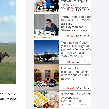
хайрхны тэнгэрийг
тахих төрийн
тахилгад оролцлоо
13 цаг
2
0
“Хотын дарга сонсож
байна” 150150 тусгай
дугаарыг
наймдугаар сарын
14-нөөс ажиллуулж...
13 цаг
0
0
“Чингис хаан” олон
улсын нисэх буудал
руу нийтийн тээврийн
автобус 24 цагаар
үйлчилж байна
18 цаг
1
0
Нийслэлийн
цэцэрлэгийн цахим
бүртгэл энэ сарын 10-
нд эхэлнэ
19 цаг
0
0
аар зүйлд
16 төрлийн эмийг нэг
эх үүсвэрээс
ан газарт
худалдан авах
журмыг баталлаа