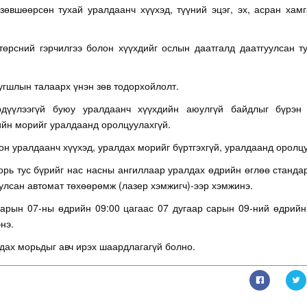
зөвшөөрсөн тухай уралдаанч хүүхэд, түүний эцэг, эх, асран хам
төрсний гэрчилгээ болон хүүхдийг ослын даатгалд даатгуулсан т
угшлын талаарх үнэн зөв тодорхойлолт.
рдүүлээгүй буюу уралдаанч хүүхдийн аюулгүй байдлыг бүрэн 
ийн морийг уралдаанд оролцуулахгүй.
сон уралдаанч хүүхэд, уралдах морийг бүртгэхгүй, уралдаанд оролц
орь тус бүрийг нас насны ангиллаар уралдах өдрийн өглөө станда
улсан автомат төхөөрөмж (лазер хэмжигч)-ээр хэмжинэ.
сарын 07-ны өдрийн 09:00 цагаас 07 дугаар сарын 09-ний өдрийн
нэ.
дах морьдыг авч ирэх шаардлагагүй болно.