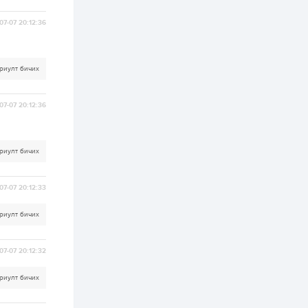
хэрэгжилт,
амлалтаас илүү
бодит үр дүн чухал
07-07 20:12:36
2 өдөр
0
0
Неймар зодог тайлах
эсэхээ 12 дугаар сард
риулт бичих
шийднэ
07-07 20:12:36
2 өдөр
0
3
Нийслэлийн 30
дугаар сургуулийг 10
дугаар сарын 1-нд
риулт бичих
ашиглалтад оруулна
2 өдөр
0
0
07-07 20:12:33
Морингийн давааны
замаас “Барилгын
риулт бичих
хатуу хог хаягдал
дахин боловсруулах
үйлдвэр” хүртэлх 1.5...
07-07 20:12:32
2 өдөр
0
0
COP17 хурлын үеэр 5
риулт бичих
дүүргийн 73
цэцэрлэг, 60
сургуульд