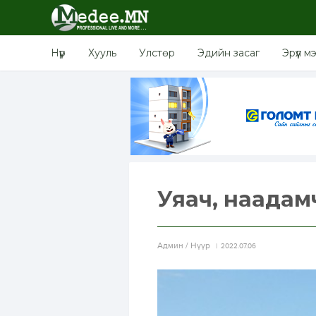
Нүүр
Хууль
Улстөр
Эдийн засаг
Эрүүл м
Уяач, наадам
Aдмин / Нүүр
2022.07.06