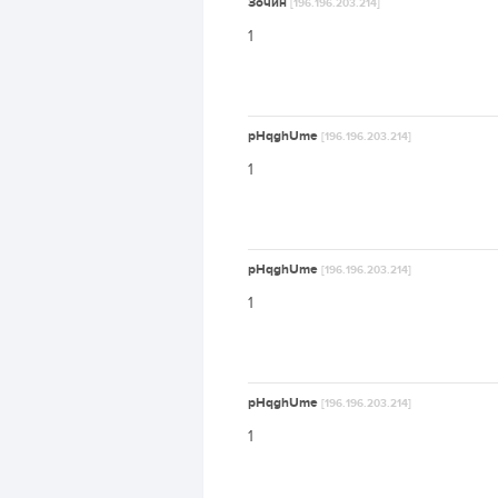
Зочин
[196.196.203.214]
1
pHqghUme
[196.196.203.214]
1
pHqghUme
[196.196.203.214]
1
pHqghUme
[196.196.203.214]
1