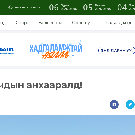
06
05
04
Пүрэв
Лхагва
Мяг
өмнөх 7 хоногт:
2026-08-06
2026-08-05
202
энд
Спорт
Боловсрол
Орон нутаг
Гадаад мэдэ
чдын анхааралд!