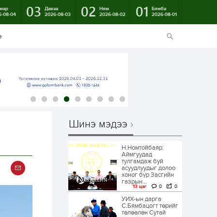
03
02
01
мар
Даваа
Ням
Бямба
6-08-04
2026-08-03
2026-08-02
2026-08-01
э
Шинэ мэдээ
Н.Номтойбаяр:
Аймгуудад
тулгамдаж буй
асуудлуудыг долоо
хоног бүр Засгийн
газрын...
13 цаг
0
0
УИХ-ын дарга
С.Бямбацогт төрийг
төлөөлөн Сутай