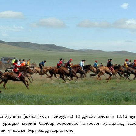
й хуулийн (шинэчилсэн найруулга) 10 дугаар зүйлийн 10.12 дуг
, уралдах морийг Салбар хорооноос тогтоосон хугацаанд, заас
ийг үндэслэн бүртгэж, дугаар олгоно.