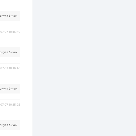
2 өдөр
0
0
АНУ 50 гаруй улсын
иргэдэд хамаарах
риулт бичих
визийн барьцаа
төлбөрийг 20 мянган
ам.доллар болгон
нэмэгдүүлжээ
07-07 10:16:40
2 өдөр
1
0
Д.Батлут: “Зэв”
сумны үйлдвэрийг
ашиглалтад оруулж,
риулт бичих
гурван нэр төрлийг
үйлдвэрлэн
дотоодын...
2 өдөр
3
1
07-07 10:16:40
Согтуугаар тээврийн
хэрэгсэл жолоодож
явсан 71 этгээдийг
илрүүлжээ
риулт бичих
3 өдөр
0
0
07-07 10:15:25
Хэлэлцээ даваа
гарагт болно гэж
Д.Трамп мэдэгджээ
риулт бичих
3 өдөр
1
0