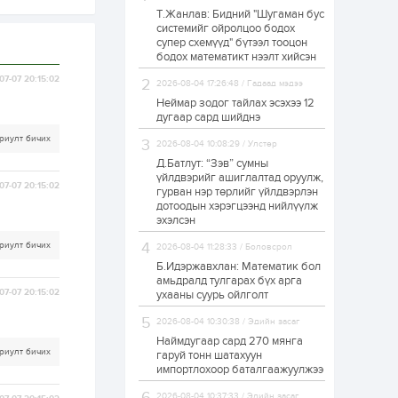
Т.Жанлав: Бидний "Шугаман бус
ЗГ: Автобензин,
системийг ойролцоо бодох
дизель түлшний
супер схемүүд" бүтээл тооцон
онцгой албан
татварыг тэглэлээ
бодох математикт нээлт хийсэн
07-07 20:15:02
2026-08-04 17:26:48 / Гадаад мэдээ
1 өдөр
2
0
Неймар зодог тайлах эсэхээ 12
З.Мэндсайхан:
дугаар сард шийднэ
Хүнсний нөөцийг
бэлтгэх агуулах,
риулт бичих
2026-08-04 10:08:29 / Улстөр
зоорь бэлтгэх ААН-
үүдэд хөнгөлөлттэй
Д.Батлут: “Зэв” сумны
зээл олгоно
үйлдвэрийг ашиглалтад оруулж,
1 өдөр
1
0
07-07 20:15:02
гурван нэр төрлийг үйлдвэрлэн
дотоодын хэрэгцээнд нийлүүлж
Европ дахь
монголчуудын
эхэлсэн
соёлын наадам
боллоо
риулт бичих
2026-08-04 11:28:33 / Боловсрол
Б.Идэржавхлан: Математик бол
1 өдөр
2
0
амьдралд тулгарах бүх арга
07-07 20:15:02
ухааны суурь ойлголт
Өнгөрсөн сард
1,439.2 кг үнэт
2026-08-04 10:30:38 / Эдийн засаг
металл худалдан
авчээ
Наймдугаар сард 270 мянга
риулт бичих
гаруй тонн шатахуун
импортлохоор баталгаажуулжээ
1 өдөр
0
0
Б.Найдалаа: Энэ
2026-08-04 10:37:33 / Эдийн засаг