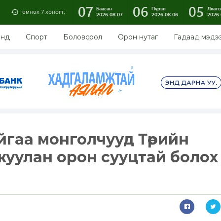
07
06
05
Баасан
Пүрэв
Лхагв
өмнөх 7 хоногт:
2026-08-07
2026-08-06
2026-
энд
Спорт
Боловсрол
Орон нутаг
Гадаад мэдэ
йгаа монголчууд Төрийн
уулан орон сууцтай болох