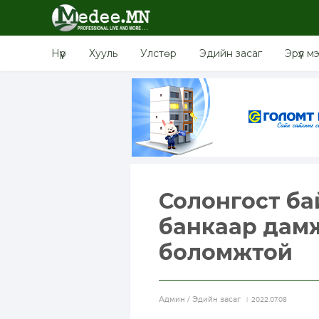
Нүүр
Хууль
Улстөр
Эдийн засаг
Эрүүл м
Солонгост ба
банкаар дамж
боломжтой
Aдмин / Эдийн засаг
2022.07.08