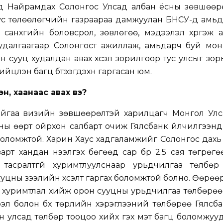
д Найрамдах Солонгос Улсад албан ёсны зөвшөөрө
Тус төлөөлөгчийн газраараа дамжуулан БНСУ-д амь
санхүүгийн боловсрол, зөвлөгөө, мэдээлэл хүргэж
удалгаагаар Солонгост ажиллаж, амьдарч буй мон
рон сууц худалдан авах хүсэл зорилгоор тус улсыг зор
цүүлэн багц бүтээгдэхүүн гаргасан юм.
хэн, хаанаас авах вэ?
айгаа визийн зөвшөөрөлтэй харилцагч Монгол Улс
ы өөрт ойрхон салбарт очиж Гялсбанк үйлчилгээнд бү
боломжтой. Харин Хаус хадгаламжийг Солонгос дах
рт хандан нээлгэх бөгөөд сар бүр 2.5 сая төгрөг
тасралтгүй хуримтлуулснаар урьдчилгаа төлбөр бү
уцны зээлийн хүсэлт гаргах боломжтой болно. Өөрөөр
р хуримтлал хийж орон сууцны урьдчилгаа төлбөрөө б
ээл болон бүх төрлийн хэрэглээний төлбөрөө Гялсб
н улсад төлбөр тооцоо хийх гэх мэт багц боломжууды