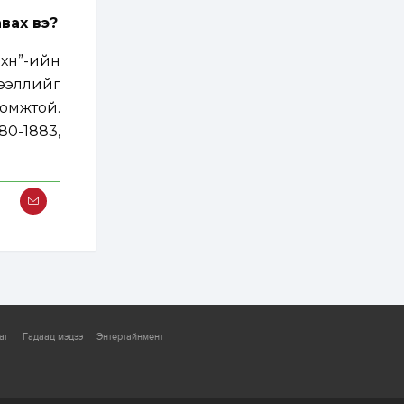
ААН-үүдийн дансыг
битүүмжлэхгүй
вах вэ?
1 өдөр
1
0
үүн”-ийн
Нөөцийн махны
дээллийг
худалдаа,
борлуулалтыг
омжтой.
нээлттэй ил тод
болгоно
0-1883,
2 өдөр
0
0
ЗГ: Автобензин,
дизель түлшний
онцгой албан
татварыг тэглэлээ
2 өдөр
3
0
З.Мэндсайхан:
Хүнсний нөөцийг
бэлтгэх агуулах,
зоорь бэлтгэх ААН-
үүдэд хөнгөлөлттэй
зээл олгоно
2 өдөр
2
0
аг
Гадаад мэдээ
Энтертайнмент
Европ дахь
монголчуудын
соёлын наадам
боллоо