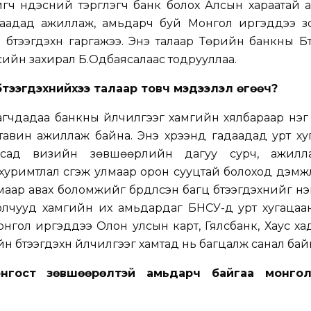
ч үндэсний тэргүүлэгч банк болох Алсын хараатай
аадад ажиллаж, амьдарч буй Монгол иргэддээ з
бүтээгдэхүүн гаргажээ. Энэ талаар Төрийн банкны Бүтэ
лтсийн захирал Б.Одбаясалаас тодрууллаа.
үтээгдэхүүнийхээ талаар товч мэдээлэл өгөөч?
гчдадаа банкны үйлчилгээг хамгийн хялбараар нэг
 тавин ажиллаж байна. Энэ хүрээнд гадаадад урт х
сад визийн зөвшөөрлийн дагуу сурч, ажилл
римтлал үүсгэж улмаар орон сууцтай болоход дэмжлэг 
аар авах боломжийг бүрдүүлсэн багц бүтээгдэхүүнийг нэв
лчууд хамгийн их амьдардаг БНСУ-д урт хугацаан
нгол иргэддээ Олон улсын карт, Гялсбанк, Хаус х
 бүтээгдэхүүн үйлчилгээг хамтад нь багцалж санал бай
нгост зөвшөөрөлтэй амьдарч байгаа монгол