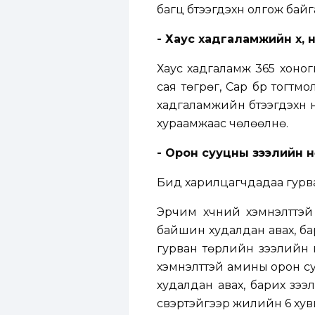
багц бүтээгдэхүүн олгож бай
- Хаус хадгаламжийн хүү,
Хаус хадгаламж 365 хоноги
сая төгрөг, Сар бүр тогтм
хадгаламжийн бүтээгдэхүү
хураамжаас чөлөөлнө.
- Орон сууцны зээлийн 
Бид харилцагчдадаа гурва
Эрчим хүчний хэмнэлттэй
байшин худалдан авах, ба
гурван төрлийн зээлийн 
хэмнэлттэй амины орон су
худалдан авах, барих зээ
үүсвэртэйгээр жилийн 6 хуви