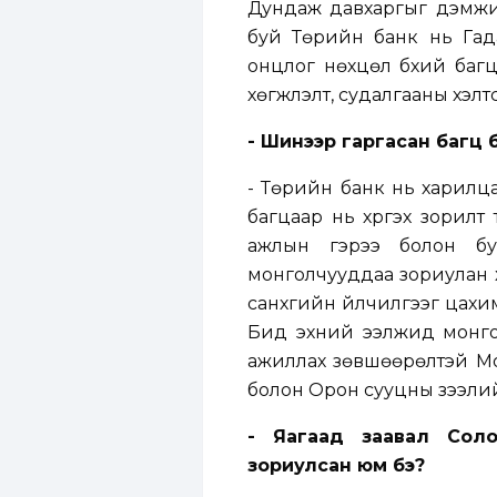
Дундаж давхаргыг дэмжиг
буй Төрийн банк нь Гад
онцлог нөхцөл бүхий багц 
хөгжүүлэлт, судалгааны хэ
- Шинээр гаргасан багц б
- Төрийн банк нь харилца
багцаар нь хүргэх зорилт
ажлын гэрээ болон бу
монголчууддаа зориулан ху
санхүүгийн үйлчилгээг цахим
Бид эхний ээлжид монго
ажиллах зөвшөөрөлтэй Мо
болон Орон сууцны зээлийн
- Яагаад заавал Соло
зориулсан юм бэ?