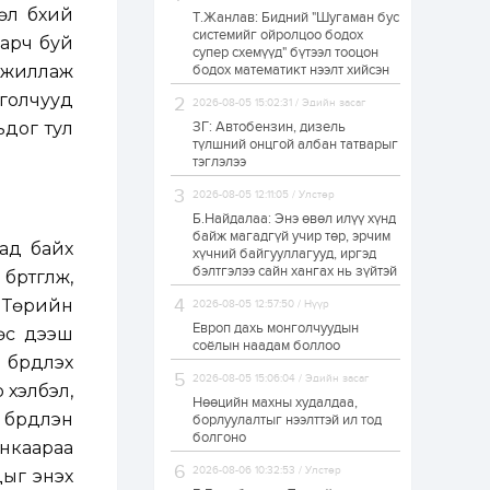
л бүхий
Т.Жанлав: Бидний "Шугаман бус
Н.Номтойбаяр:
системийг ойролцоо бодох
Аймгуудад
дарч буй
супер схемүүд" бүтээл тооцон
тулгамдаж буй
асуудлуудыг долоо
 ажиллаж
бодох математикт нээлт хийсэн
хоног бүр Засгийн
голчууд
газрын...
2026-08-05 15:02:31 / Эдийн засаг
1 өдөр
0
0
ьдог тул
ЗГ: Автобензин, дизель
УИХ-ын дарга
түлшний онцгой албан татварыг
С.Бямбацогт төрийг
тэглэлээ
төлөөлөн Сутай
хайрхны тэнгэрийг
2026-08-05 12:11:05 / Улстөр
тахих төрийн
тахилгад оролцлоо
Б.Найдалаа: Энэ өвөл илүү хүнд
1 өдөр
3
0
байж магадгүй учир төр, эрчим
ад байх
хүчний байгууллагууд, иргэд
“Хотын дарга сонсож
байна” 150150 тусгай
бэлтгэлээ сайн хангах нь зүйтэй
ртгүүлж,
дугаарыг
наймдугаар сарын
ь Төрийн
2026-08-05 12:57:50 / Нүүр
14-нөөс ажиллуулж...
Европ дахь монголчуудын
өөс дээш
1 өдөр
0
0
соёлын наадам боллоо
рдүүлэх
“Чингис хаан” олон
2026-08-05 15:06:04 / Эдийн засаг
улсын нисэх буудал
 хэлбэл,
руу нийтийн тээврийн
Нөөцийн махны худалдаа,
автобус 24 цагаар
үрдүүлэн
борлуулалтыг нээлттэй ил тод
үйлчилж байна
болгоно
анкаараа
1 өдөр
1
0
2026-08-06 10:32:53 / Улстөр
г энэхүү
Нийслэлийн