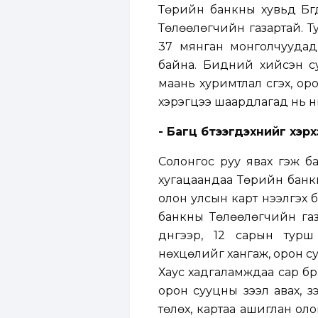
Төрийн банкны хувьд Бүг
Төлөөлөгчийн газартай. 
37 мянган монголчуудад 
байна. Бидний хийсэн с
маань хуримтлал үүсгэх, о
хэрэгцээ шаардлагад нь ний
- Багц бүтээгдэхүүнийг хэр
Солонгос руу явах гэж б
хугацаандаа Төрийн банкн
олон улсын карт нээлгэх 
банкны Төлөөлөгчийн газа
дүнгээр, 12 сарын турш 
нөхцөлийг хангаж, орон су
Хаус хадгаламждаа сар бү
орон сууцны зээл авах, з
төлөх, картаа ашиглан оло