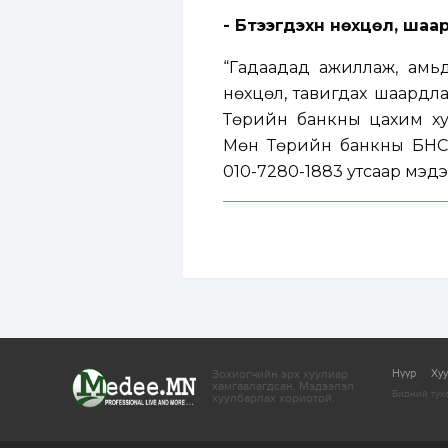
- Бүтээгдэхүүн нөхцөл, ш
“Гадаадад ажиллаж, амьд
нөхцөл, тавигдах шаардла
Төрийн банкны цахим х
Мөн Төрийн банкны БНСУ 
010-7280-1883 утсаар мэдэ
Зохиогчийн эрх хуулиар
Нүүр
Ху
хамгаалагдсан.
Мэдээлэл
Бидний тух
хуулбарлах хориотой.