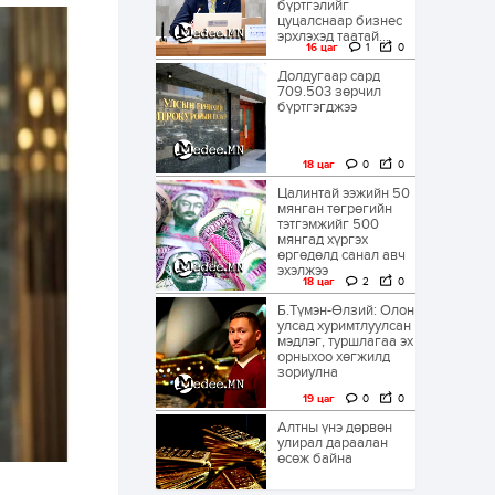
бүртгэлийг
цуцалснаар бизнес
эрхлэхэд таатай...
16 цаг
1
0
Долдугаар сард
709.503 зөрчил
бүртгэгджээ
18 цаг
0
0
Цалинтай ээжийн 50
мянган төгрөгийн
тэтгэмжийг 500
мянгад хүргэх
өргөдөлд санал авч
эхэлжээ
18 цаг
2
0
Б.Түмэн-Өлзий: Олон
улсад хуримтлуулсан
мэдлэг, туршлагаа эх
орныхоо хөгжилд
зориулна
19 цаг
0
0
Алтны үнэ дөрвөн
улирал дараалан
өсөж байна