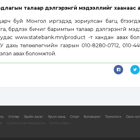
аардлагын талаар дэлгэрэнгүй мэдээллийг хаанаас а
арч буй Монгол иргэдэд зориулсан багц бүтээгдэх
га, бүрдүүлэх бичиг баримтын талаар дэлгэрэнгүй мэ
уудас
www.statebank.mn/product
-т хандан авах бол
дахь төлөөлөгчийн газрын 010-8280-0712, 010-448
элэл авах боломжтой.
уль
Улстөр
Эдийн засаг
Эрүүл мэнд
Спорт
Боловсрол
Технологи
Орон нут
ай
Сурталчилгаа байршуулах
Холбоо барих