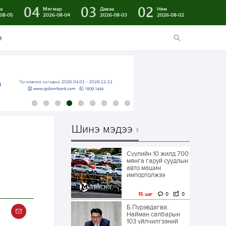
04
03
02
а
Мягмар
Даваа
Ням
08-05
2026-08-04
2026-08-03
2026-08-02
э
Шинэ мэдээ
Сүүлийн 10 жилд 700
мянга гаруй суудлын
авто машин
импортолжээ
15 цаг
0
0
Б.Пүрэвдагва:
Найман салбарын
103 үйлчилгээний