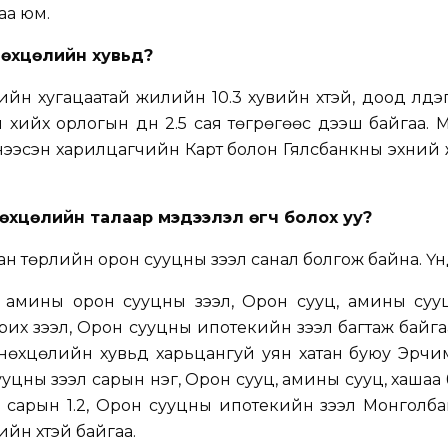
гаа юм.
 нөхцөлийн хувьд?
йн хугацаатай жилийн 10.3 хувийн хүүтэй, доод үлдэ
ол хийх орлогын дүн 2.5 сая төгрөгөөс дээш байгаа. 
н нээсэн харилцагчийн Карт болон Гялсбанкны эхни
нөхцөлийн талаар мэдээлэл өгч болох уу?
н төрлийн орон сууцны зээл санал болгож байна. Үүн
 амины орон сууцны зээл, Орон сууц, амины сууц
рих зээл, Орон сууцны ипотекийн зээл багтаж байга
нөхцөлийн хувьд харьцангуй уян хатан буюу Эрчим
уцны зээл сарын нэг, Орон сууц, амины сууц, хаша
л сарын 1.2, Орон сууцны ипотекийн зээл Монголб
йн хүүтэй байгаа.