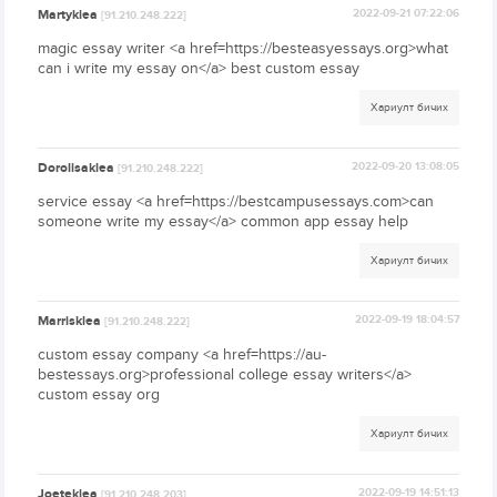
Martyklea
2022-09-21 07:22:06
[91.210.248.222]
magic essay writer <a href=https://besteasyessays.org>what
can i write my essay on</a> best custom essay
Хариулт бичих
Dorolisaklea
2022-09-20 13:08:05
[91.210.248.222]
service essay <a href=https://bestcampusessays.com>can
someone write my essay</a> common app essay help
Хариулт бичих
Marrisklea
2022-09-19 18:04:57
[91.210.248.222]
custom essay company <a href=https://au-
bestessays.org>professional college essay writers</a>
custom essay org
Хариулт бичих
Joeteklea
2022-09-19 14:51:13
[91.210.248.203]