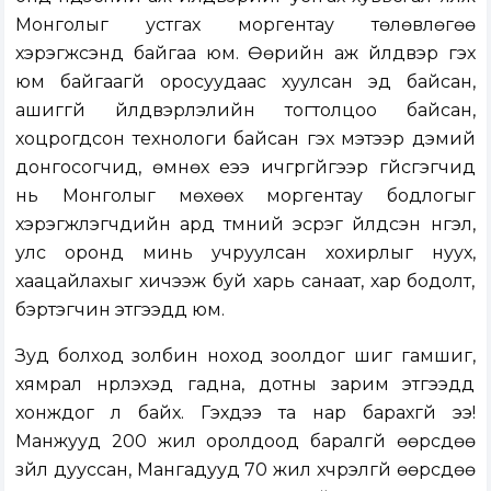
Монголыг устгах моргентау төлөвлөгөө
хэрэгжсэнд байгаа юм. Өөрийн аж үйлдвэр гэх
юм байгаагүй оросуудаас хуулсан эд байсан,
ашиггүй үйлдвэрлэлийн тогтолцоо байсан,
хоцрогдсон технологи байсан гэх мэтээр дэмий
донгосогчид, өмнөх үеээ ичгүүргүйгээр үгүйсгэгчид
нь Монголыг мөхөөх моргентау бодлогыг
хэрэгжүүлэгчдийн ард түмний эсрэг үйлдсэн нүгэл,
улс оронд минь учруулсан хохирлыг нуух,
хаацайлахыг хичээж буй харь санаат, хар бодолт,
бэртэгчин этгээдүүд юм.
Зуд болход золбин ноход зоолдог шиг гамшиг,
хямрал нүүрлэхэд гадна, дотны зарим этгээдүүд
хонждог л байх. Гэхдээ та нар барахгүй ээ!
Манжууд 200 жил оролдоод баралгүй өөрсдөө
зүйл дууссан, Мангадууд 70 жил хүчрэлгүй өөрсдөө