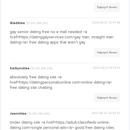
Хариулт бичих
Gladiklea
2022-08-27 23:47:48
[91.210.248.247]
gay senior dating free no e mail needed <a
href=https://datinggayservices.com>gay man, straight man
dating</a> free dating apps that aren't gay
Хариулт бичих
Kaitlynnklea
2022-08-27 14:51:24
[91.210.248.240]
absolutely free dating site <a
href=https://datingpersonalsonline.com>online dating</a>
free dating site chatting
Хариулт бичих
Joannklea
2022-08-25 20:29:43
[91.210.248.240]
tinder dating site <a href=https://adult-classifieds-online-
dating.com>single personal ads</a> good free dating sites