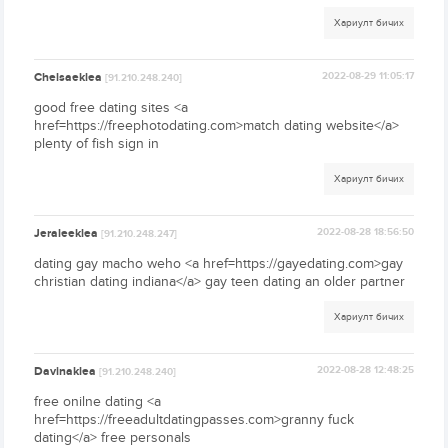
Хариулт бичих
Chelsaeklea
2022-08-29 11:05:17
[91.210.248.240]
good free dating sites <a
href=https://freephotodating.com>match dating website</a>
plenty of fish sign in
Хариулт бичих
Jeraleeklea
2022-08-28 18:56:50
[91.210.248.247]
dating gay macho weho <a href=https://gayedating.com>gay
christian dating indiana</a> gay teen dating an older partner
Хариулт бичих
Davinaklea
2022-08-28 12:48:25
[91.210.248.240]
free onilne dating <a
href=https://freeadultdatingpasses.com>granny fuck
dating</a> free personals