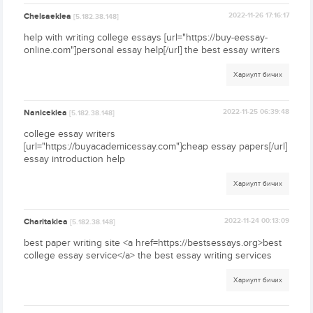
Chelsaeklea
2022-11-26 17:16:17
[5.182.38.148]
help with writing college essays [url="https://buy-eessay-
online.com"]personal essay help[/url] the best essay writers
Хариулт бичих
Naniceklea
2022-11-25 06:39:48
[5.182.38.148]
college essay writers
[url="https://buyacademicessay.com"]cheap essay papers[/url]
essay introduction help
Хариулт бичих
Charitaklea
2022-11-24 00:13:09
[5.182.38.148]
best paper writing site <a href=https://bestsessays.org>best
college essay service</a> the best essay writing services
Хариулт бичих