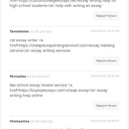
href=https://customcollegeessays.net>essay writing help for
high school students</a> help with writing an essay
Хариулт бичих
Tammieklea
2022-09-27 22:33:49
[91.210.248.222]
cat essay writer <a
href=https://cheapessaywritingservice1.com>essay marking
service</a> essay writing services
Хариулт бичих
Pennyklea
2022-09-27 02:24:34
[91.210.248.222]
law school essay review service <a
href=https://buytopessays.com>cheap essay</a> essay
writing help online
Хариулт бичих
Chelsaeklea
2022-09-26 06:48:49
[91.210.248.222]