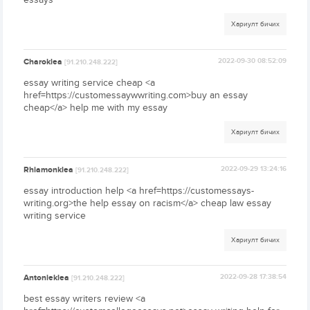
Хариулт бичих
Charoklea
2022-09-30 08:52:09
[91.210.248.222]
essay writing service cheap <a
href=https://customessaywwriting.com>buy an essay
cheap</a> help me with my essay
Хариулт бичих
Rhiamonklea
2022-09-29 13:24:16
[91.210.248.222]
essay introduction help <a href=https://customessays-
writing.org>the help essay on racism</a> cheap law essay
writing service
Хариулт бичих
Antonieklea
2022-09-28 17:38:54
[91.210.248.222]
best essay writers review <a