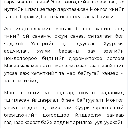
гарч явсныг сана! Эцэг өвгөдийн гэрээслэл, эх
нутгийн шүтэлцээгээр дархлаажсан Монгол хүнийг
та нар барахгүй, барж байсан түүх угаасаа байхгүй!
Аж үйлдвэрлэлийг устгаж болно, харин ард
түмний ой санамж, оюун санаа, сэтгэлгээг бол
чадахгүй. Үлгэрийн цаг дууссан. Хуурамч
ардчилал, хулхи барааны зах зээлийн
номлолоороо биднийг доромжлохоо зогсоо!
Малаа яаж маллахыг марксизмаар заалгаагүй шиг
улсаа яаж хөгжүүлхийг та нар байтугай хэнээр ч
заалгахгүй бид.
Монгол хүний ур чадвар, оюуны чадавхид
түшиглэсэн үйлдвэрлэл, бүтээн байгуулалт Монгол
улсын өөдлөн дэгжих зам. Суурь хэрэгцээний
бүтээгдэхүүнийг дотооддоо үйлдвэрлэх замаар
гаднаас хараат байх явдлыг арилгах, уул уурхайн