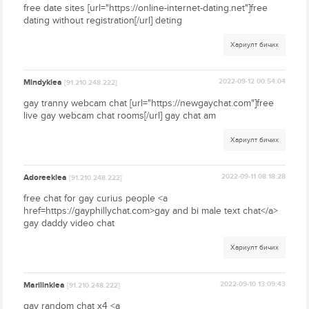
free date sites [url="https://online-internet-dating.net"]free
dating without registration[/url] deting
Хариулт бичих
Mindyklea
2022-09-12 00:54:04
[91.210.248.222]
gay tranny webcam chat [url="https://newgaychat.com"]free
live gay webcam chat rooms[/url] gay chat am
Хариулт бичих
Adoreeklea
2022-09-11 08:18:28
[91.210.248.222]
free chat for gay curius people <a
href=https://gayphillychat.com>gay and bi male text chat</a>
gay daddy video chat
Хариулт бичих
Marilinklea
2022-09-10 13:09:43
[91.210.248.222]
gay random chat x4 <a