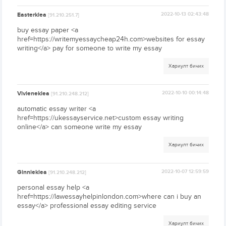
Easterklea
2022-10-13 02:43:48
[91.210.251.7]
buy essay paper <a
href=https://writemyessaycheap24h.com>websites for essay
writing</a> pay for someone to write my essay
Хариулт бичих
Vivieneklea
2022-10-10 00:14:48
[91.210.248.212]
automatic essay writer <a
href=https://ukessayservice.net>custom essay writing
online</a> can someone write my essay
Хариулт бичих
Ginnieklea
2022-10-07 12:59:59
[91.210.248.212]
personal essay help <a
href=https://lawessayhelpinlondon.com>where can i buy an
essay</a> professional essay editing service
Хариулт бичих