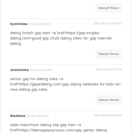
Хариулт бичих
Kyrstinklea
2022-08-25 07:40:23
[91.210.248.247]
dating british gay men <a href=https://gay-singles-
dating.com>good gay chub dating sites</a> gay internet
dating
Хариулт бичих
Jeraleeklea
2022-08-24 11:11:15
[91.210.248.247]
senior gay hiv dating sites <a
href=https://gayedating.com>gay dating websites for kids</a>
new dating gay sites
Хариулт бичих
Gladiklea
2022-08-23 16:44:06
[91.210.248.247]
sado masichism dating site gay men <a
href=https://datinggayservices.com>gay gamer dating