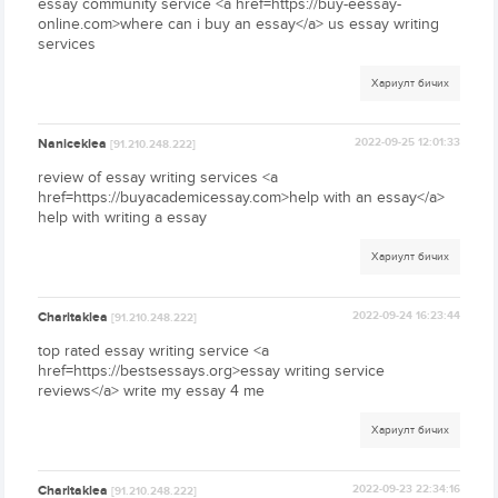
essay community service <a href=https://buy-eessay-
online.com>where can i buy an essay</a> us essay writing
services
Хариулт бичих
Naniceklea
2022-09-25 12:01:33
[91.210.248.222]
review of essay writing services <a
href=https://buyacademicessay.com>help with an essay</a>
help with writing a essay
Хариулт бичих
Charitaklea
2022-09-24 16:23:44
[91.210.248.222]
top rated essay writing service <a
href=https://bestsessays.org>essay writing service
reviews</a> write my essay 4 me
Хариулт бичих
Charitaklea
2022-09-23 22:34:16
[91.210.248.222]