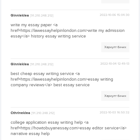
Ginnieklea
2022-10-06 15:04:30
[91.210.248.212]
write my essay paper <a
href=https://lawessayhelpinlondon.com>write my admission
essay</a> history essay writing service
Хариулт бичих
Ginnieklea
2022-10-04 12:49:13
[91.210.248.212]
best cheap essay writing service <a
href=https://lawessayhelpinlondon.com>essay writing
company reviews</a> best essay service
Хариулт бичих
Cthrineklea
2022-10-03 16:50:32
[91.210.248.212]
college application essay writing help <a
href=https://howtobuyanessay.com>essay editor service</a>
narrative essay help