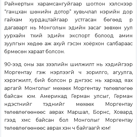
Райнертын харамсангуйгаар шоглон хэлснээр
“ганцхан шөнийн дотор” хувьчлал нэрийн дор
гайхам хурдацтайгаар устгасан бөгөөд үр
дагаварт нь Монголын эдийн засаг зөвхөн уул
уурхайн түүхий эдийн экспорт болоод амин
зуулгын хөдөө аж ахуй гэсэн хоёрхон салбараас
бүрмөсөн хараат болсон.
90-ээд оны зах зээлийн шилжилт нь хэдийгээр
Моргентау гэж нэрлээгүй ч зорилго, агуулга,
хэрэгжилт, бий болсон үр дүнгээс нь хархад яах
аргагүй Монголыг мөхөөх Моргентау төлөвлөгөө
байсан юм. Америкад Герман улсыг, Герман
үндэстнийг тэднийг мөхөөх Моргентау
төлөвлөгөөнөөс аврах Маршал, Борнс, Ховард
гээд хүмүүс байсан бол Монголыг Моргентау
төлөвлөгөөнөөс аврах хэн ч байгаагүй юм!