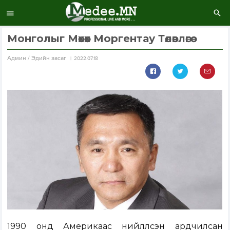
Монголыг Мөхөөх Моргентау Төлөвлөгөө
Aдмин / Эдийн засаг
2022.07.18
1990 онд Америкаас нийлүүлсэн ардчилсан