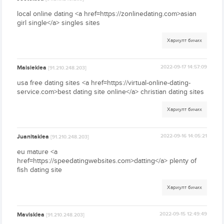
local online dating <a href=https://zonlinedating.com>asian
girl single</a> singles sites
Хариулт бичих
Maisieklea
2022-09-17 14:57:09
[91.210.248.203]
usa free dating sites <a href=https://virtual-online-dating-
service.com>best dating site online</a> christian dating sites
Хариулт бичих
Juanitaklea
2022-09-16 14:05:21
[91.210.248.203]
eu mature <a
href=https://speedatingwebsites.com>datting</a> plenty of
fish dating site
Хариулт бичих
Mavisklea
2022-09-15 12:49:49
[91.210.248.203]