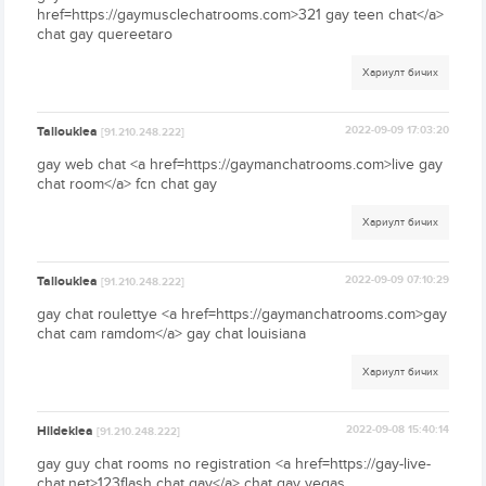
href=https://gaymusclechatrooms.com>321 gay teen chat</a>
chat gay quereetaro
Хариулт бичих
Tallouklea
2022-09-09 17:03:20
[91.210.248.222]
gay web chat <a href=https://gaymanchatrooms.com>live gay
chat room</a> fcn chat gay
Хариулт бичих
Tallouklea
2022-09-09 07:10:29
[91.210.248.222]
gay chat roulettye <a href=https://gaymanchatrooms.com>gay
chat cam ramdom</a> gay chat louisiana
Хариулт бичих
Hildeklea
2022-09-08 15:40:14
[91.210.248.222]
gay guy chat rooms no registration <a href=https://gay-live-
chat.net>123flash chat gay</a> chat gay vegas