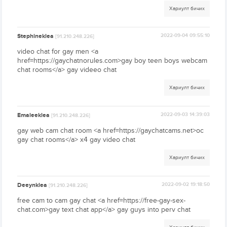
Хариулт бичих
Stephineklea
2022-09-04 09:55:10
[91.210.248.226]
video chat for gay men <a
href=https://gaychatnorules.com>gay boy teen boys webcam
chat rooms</a> gay videeo chat
Хариулт бичих
Emaleeklea
2022-09-03 14:39:03
[91.210.248.226]
gay web cam chat room <a href=https://gaychatcams.net>oc
gay chat rooms</a> x4 gay video chat
Хариулт бичих
Deeynklea
2022-09-02 19:18:50
[91.210.248.226]
free cam to cam gay chat <a href=https://free-gay-sex-
chat.com>gay text chat app</a> gay guys into perv chat