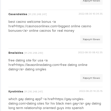
Хариулт бичих
Casandraklea
2022-08-30 10:34:35
[91.210.248.247]
best casino welcome bonus <a
href=https://casinosonlinex.com>biggest online casino
bonuses</a> online casinos for real money
Хариулт бичих
Emaliaklea
2022-08-30 08:42:35
[91.210.248.240]
free dating site for usa <a
href=https://lavaonlinedating.com>free dating online
dating</a> dating singles
Хариулт бичих
Kyrstinklea
2022-08-29 14:25:15
[91.210.248.247]
which gay dating app? <a href=https://gay-singles-
dating.com>dating sites for hiv black men gay</a> gay dating
long term relationship oriented guys into spanish