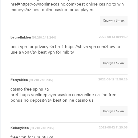
href=https://ownonlinecasino.com>best online casino to win
money</a> best online casino for us players
Хариулт бичих
Laurellaklea
2022-08-13 10:14:59
[91.210.248.244]
best vpn for privacy <a href=https://shiva-vpn.com>how to
use a vpn</a> best vpn for mlb tv
Хариулт бичих
Fanyaklea
2022-08-12 13:56:29
[91.210.248.235]
casino free spins <a
href=https://onlineplayerscasino.com>online casino free
bonus no deposit</a> best online casino us
Хариулт бичих
Kelseyklea
2022-08-12 11:29:06
[91.210.248.235]
free vpn for ubuntu <a