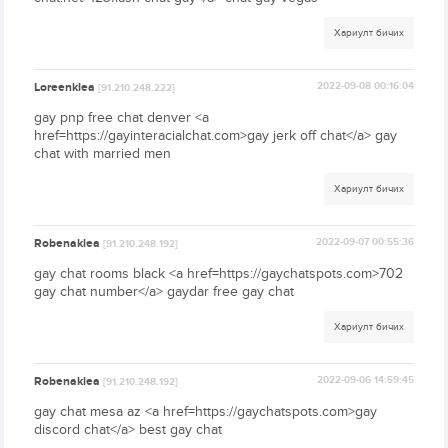
Хариулт бичих
Loreenklea
2022-09-08 00:16:04
[91.210.248.222]
gay pnp free chat denver <a
href=https://gayinteracialchat.com>gay jerk off chat</a> gay
chat with married men
Хариулт бичих
Robenaklea
2022-09-07 00:55:36
[91.210.248.192]
gay chat rooms black <a href=https://gaychatspots.com>702
gay chat number</a> gaydar free gay chat
Хариулт бичих
Robenaklea
2022-09-06 14:59:45
[91.210.248.192]
gay chat mesa az <a href=https://gaychatspots.com>gay
discord chat</a> best gay chat