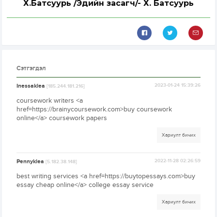
Х.Батсуурь /Эдийн засагч/- Х. Батсуурь
Сэтгэгдэл
Inessaklea
2023-01-24 15:39:26
[185.244.181.216]
coursework writers <a
href=https://brainycoursework.com>buy coursework
online</a> coursework papers
Хариулт бичих
Pennyklea
2022-11-28 02:26:59
[5.182.38.148]
best writing services <a href=https://buytopessays.com>buy
essay cheap online</a> college essay service
Хариулт бичих