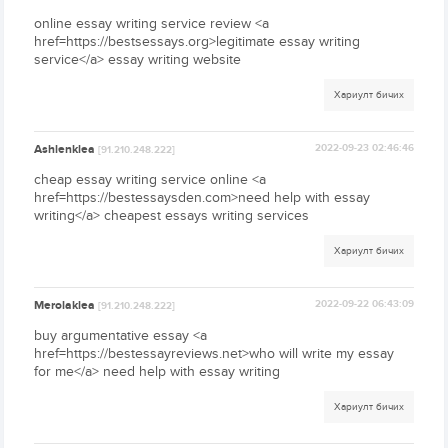
online essay writing service review <a
href=https://bestsessays.org>legitimate essay writing
service</a> essay writing website
Хариулт бичих
Ashlenklea
2022-09-23 02:46:46
[91.210.248.222]
cheap essay writing service online <a
href=https://bestessaysden.com>need help with essay
writing</a> cheapest essays writing services
Хариулт бичих
Merolaklea
2022-09-22 06:43:09
[91.210.248.222]
buy argumentative essay <a
href=https://bestessayreviews.net>who will write my essay
for me</a> need help with essay writing
Хариулт бичих