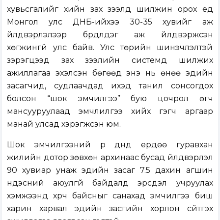
хувьсгалийг хийн зах зээлд шилжин орох үед
Монгол улс ДНБ-ийхээ 30-35 хувийг аж
үйлдвэрлэлээр бүрдүүлдэг аж үйлдвэржсэн
хөгжингүй улс байв. Улс төрийн шинэчлэлтэй
зэрэгцээд зах зээлийн системд шилжих
ажиллагаа эхэлсэн бөгөөд энэ нь өнөө эдийн
засагчид, судлаачдад ихэд танил сонсогдох
болсон “шок эмчилгээ” бую цочрол өгч
мансууруулаад эмчлилгээ хийх гэгч аргаар
манай улсад хэрэгжсэн юм.
Шок эмчилгээний үр дүнд ердөө гуравхан
жилийн дотор зөвхөн архинаас бусад үйлдвэрлэл
90 хувиар унаж эдийн засаг 7.5 дахин агшин
үндэсний аюулгүй байдалд эрсдэл учруулах
хэмжээнд хүрч байсныг санахад эмчилгээ биш
харин харвал эдийн засгийн хорлон сүйтгэх