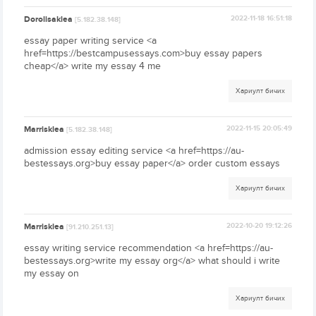
Dorolisaklea
2022-11-18 16:51:18
[5.182.38.148]
essay paper writing service <a
href=https://bestcampusessays.com>buy essay papers
cheap</a> write my essay 4 me
Хариулт бичих
Marrisklea
2022-11-15 20:05:49
[5.182.38.148]
admission essay editing service <a href=https://au-
bestessays.org>buy essay paper</a> order custom essays
Хариулт бичих
Marrisklea
2022-10-20 19:12:26
[91.210.251.13]
essay writing service recommendation <a href=https://au-
bestessays.org>write my essay org</a> what should i write
my essay on
Хариулт бичих