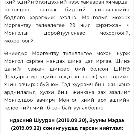
түүхий эдийн бүтээгдэхүүний үнээс хамааран хямардаг
тогтолцоог халхаас бидний шинэчлэлийн
бодлого хэрэгжиж эхэлнэ. Монголыг мөхөөх
Моргентау төлөвлөгөө 29 жил хэрэгжсэн ч
Монголыг доройтуулснаас мохоогоогүй,
мөхөөгөөгүй.
Өнөөдөр Моргентау төлөвлөгөө мохон нурж
Монгол сэргэн мандах шинэ цаг ирлээ. Шинэ
цагийг саяхан шинээр бий болсон ШИНЭ
(Шударга иргэдийн нэгдсэн эвсэл) улс төрийн
хүчин авчирж буй юм. Тэд хуурамч биш жинхэнэ
ардчилалыг, хулхи биш жинхэнэ зах зээлийг
Монголдоо авчирч Монгол хүний эрх ашгийн
төлөө нийгмийг бүтээн байгуулах болно.
Үндэсний Шуудан (2019.09.20), Зууны Мэдээ
(2019.09.22) сонингуудад гарсан нийтлэл: