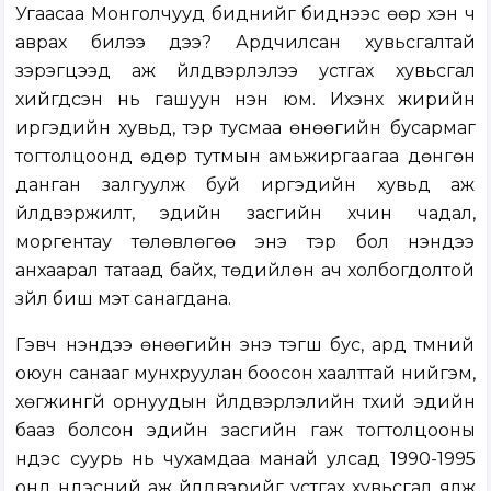
Угаасаа Монголчууд биднийг биднээс өөр хэн ч
аврах билээ дээ? Ардчилсан хувьсгалтай
зэрэгцээд аж үйлдвэрлэлээ устгах хувьсгал
хийгдсэн нь гашуун үнэн юм. Ихэнх жирийн
иргэдийн хувьд, тэр тусмаа өнөөгийн бусармаг
тогтолцоонд өдөр тутмын амьжиргаагаа дөнгөн
данган залгуулж буй иргэдийн хувьд аж
үйлдвэржилт, эдийн засгийн хүчин чадал,
моргентау төлөвлөгөө энэ тэр бол үнэндээ
анхаарал татаад байх, төдийлөн ач холбогдолтой
зүйл биш мэт санагдана.
Гэвч үнэндээ өнөөгийн энэ тэгш бус, ард түмний
оюун санааг мунхруулан боосон хаалттай нийгэм,
хөгжингүй орнуудын үйлдвэрлэлийн түүхий эдийн
бааз болсон эдийн засгийн гаж тогтолцооны
үндэс суурь нь чухамдаа манай улсад 1990-1995
онд үндэсний аж үйлдвэрийг устгах хувьсгал ялж