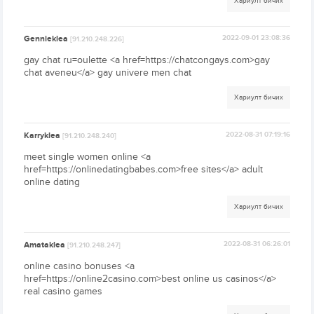
Хариулт бичих
Gennieklea
2022-09-01 23:08:36
[91.210.248.226]
gay chat ru=oulette <a href=https://chatcongays.com>gay
chat aveneu</a> gay univere men chat
Хариулт бичих
Karryklea
2022-08-31 07:19:16
[91.210.248.240]
meet single women online <a
href=https://onlinedatingbabes.com>free sites</a> adult
online dating
Хариулт бичих
Amataklea
2022-08-31 06:26:01
[91.210.248.247]
online casino bonuses <a
href=https://online2casino.com>best online us casinos</a>
real casino games