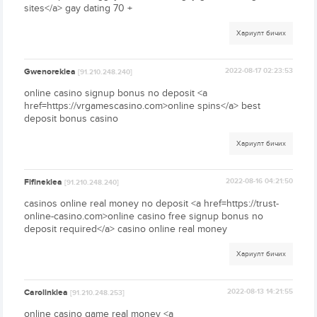
sites</a> gay dating 70 +
Хариулт бичих
Gwenoreklea
2022-08-17 02:23:53
[91.210.248.240]
online casino signup bonus no deposit <a
href=https://vrgamescasino.com>online spins</a> best
deposit bonus casino
Хариулт бичих
Fifineklea
2022-08-16 04:21:50
[91.210.248.240]
casinos online real money no deposit <a href=https://trust-
online-casino.com>online casino free signup bonus no
deposit required</a> casino online real money
Хариулт бичих
Carolinklea
2022-08-13 14:21:55
[91.210.248.253]
online casino game real money <a