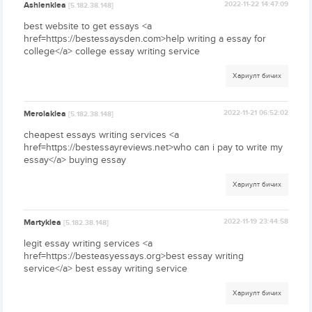
Ashlenklea
2022-11-22 14:47:09
[5.182.38.148]
best website to get essays <a
href=https://bestessaysden.com>help writing a essay for
college</a> college essay writing service
Хариулт бичих
Merolaklea
2022-11-21 06:52:02
[5.182.38.148]
cheapest essays writing services <a
href=https://bestessayreviews.net>who can i pay to write my
essay</a> buying essay
Хариулт бичих
Martyklea
2022-11-19 23:44:58
[5.182.38.148]
legit essay writing services <a
href=https://besteasyessays.org>best essay writing
service</a> best essay writing service
Хариулт бичих