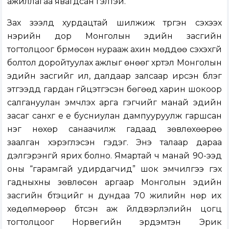
ажиллагаа явагдсан гэлтэй.
Зах зээлд хурдацтай шилжиж түргэн сэхээх
нэрийн дор Монголын эдийн засгийн
тогтолцоог бүрмөсөн нурааж ахин мөддөө сэхэхгүй
болтол доройтуулах ажлыг өнөөг хүртэл Монголын
эдийн засгийг ил, далдаар залсаар ирсэн бүлэг
этгээдүүд гардан гүйцэтгэсэн бөгөөд харин шокоор
салгануулан эмчлэх арга гэгчийг манай эдийн
засаг санхүүг үе үе бусниулан дампууруулж гаршсан
нэг нөхөр санаачилж гадаад зөвлөхөөрөө
заалган хэрэглэсэн гэдэг. Энэ талаар дараа
дэлгэрэнгүй ярих болно. Ямартай ч манай 90-ээд
оны “гарамгай удирдагчид” шок эмчилгээ гэх
гадныхны зөвлөсөн аргаар Монголын эдийн
засгийн бүтэцийг үүн дундаа 70 жилийн нөр их
хөдөлмөрөөр бүтсэн аж үйлдвэрлэлийн цогц
тогтолцоог Норвегийн эрдэмтэн Эрик