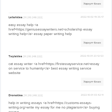
Хариулт бичих
Leilahklea
2022-10-02 19:35:17
[91.210.248.222]
easy essay help <a
href=https://geniusessaywriters.net>scholarship essay
writing help</a> essay paper writing help
Хариулт бичих
Twylaklea
2022-10-01 23:12:53
[91.210.248.222]
cat essay writer <a href=https://firstessayservice.net>essay
on service to humanity</a> best essay writing service
website
Хариулт бичих
Dronaklea
2022-10-01 03:42:11
[91.210.248.222]
help in writing essays <a href=https://customs-essays-
writing.org>write my essay for me no plagiarism</a> buying
essays