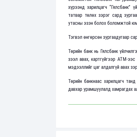
хүрээнд харилцагч “Гялсбанк” үй
татвар төлөх зэрэг сард зурга
утасны эзэн болох боломжтой юм
Тэгвэл өнгөрсөн зургаадугаар сар
Төрийн банк нь Гялсбанк үйлчилг
зээл авах, картгүйгээр АТМ-ээс 
мэдээллийг цаг алдалгүй авах зэ
Төрийн банкнаас харилцагч танд 
давхар урамшуулалд хамрагдах а