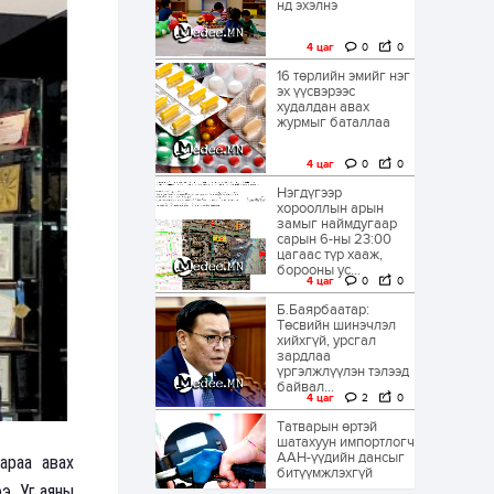
нд эхэлнэ
4 цаг
0
0
16 төрлийн эмийг нэг
эх үүсвэрээс
худалдан авах
журмыг баталлаа
4 цаг
0
0
Нэгдүгээр
хорооллын арын
замыг наймдугаар
сарын 6-ны 23:00
цагаас түр хааж,
борооны ус...
4 цаг
0
0
Б.Баярбаатар:
Төсвийн шинэчлэл
хийхгүй, урсгал
зардлаа
үргэлжлүүлэн тэлээд
байвал...
4 цаг
2
0
Татварын өртэй
шатахуун импортлогч
ААН-үүдийн дансыг
араа авах
битүүмжлэхгүй
э. Уг аяны