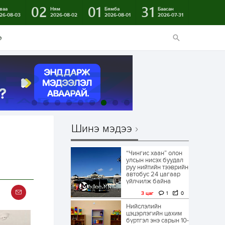
02
01
31
ваа
Ням
Бямба
Баасан
26-08-03
2026-08-02
2026-08-01
2026-07-31
э
Шинэ мэдээ
“Чингис хаан” олон
улсын нисэх буудал
руу нийтийн тээврийн
автобус 24 цагаар
үйлчилж байна
3 цаг
1
0
Нийслэлийн
цэцэрлэгийн цахим
бүртгэл энэ сарын 10-