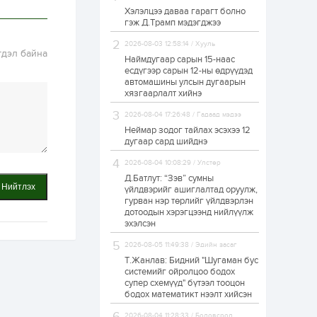
Хэлэлцээ даваа гарагт болно
Өнгөрсөн сард
гэж Д.Трамп мэдэгджээ
1,439.2 кг үнэт
металл худалдан
авчээ
2026-08-03 12:58:14 / Хууль
гдэл байна
Наймдугаар сарын 15-наас
есдүгээр сарын 12-ны өдрүүдэд
1 өдөр
0
0
автомашины улсын дугаарын
Б.Найдалаа: Энэ
хязгаарлалт хийнэ
өвөл илүү хүнд байж
магадгүй учир төр,
2026-08-04 17:26:48 / Гадаад мэдээ
эрчим хүчний
байгууллагууд, иргэд
Неймар зодог тайлах эсэхээ 12
бэлтгэлээ...
дугаар сард шийднэ
1 өдөр
5
0
2026-08-04 10:08:29 / Улстөр
Өнөөдөр сондгой
тоогоор төгссөн
Д.Батлут: “Зэв” сумны
автомашинтай иргэд
Нийтлэх
үйлдвэрийг ашиглалтад оруулж,
бензин авна
гурван нэр төрлийг үйлдвэрлэн
дотоодын хэрэгцээнд нийлүүлж
1 өдөр
0
3
эхэлсэн
ЗГ: Шатахууны
2026-08-05 11:49:38 / Эдийн засаг
хангамж,
нийлүүлэлтийг
Т.Жанлав: Бидний "Шугаман бус
тогтворжуулах
системийг ойролцоо бодох
асуудлыг хэлэлцэж
супер схемүүд" бүтээл тооцон
байна
бодох математикт нээлт хийсэн
1 өдөр
0
0
Т.Жанлав: Бидний
2026-08-04 11:28:33 / Боловсрол