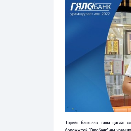
Төрийн банкнаас таны цагийг хэ
боломжтой “Гялсбанк”-ны урамшуу