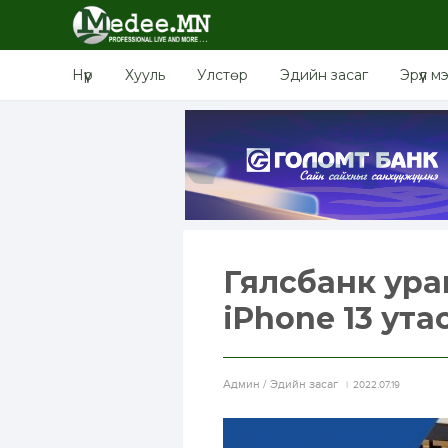
Нүүр
Хууль
Улстөр
Эдийн засаг
Эрүүл м
Гялсбанк ура
iPhone 13 ут
Aдмин / Эдийн засаг
2022.07.19