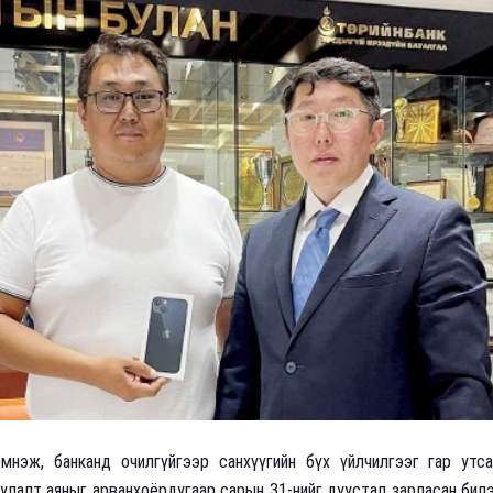
мнэж, банканд очилгүйгээр санхүүгийн бүх үйлчилгээг гар утса
лалт аяныг арванхоёрдугаар сарын 31-нийг дуустал зарласан билэ