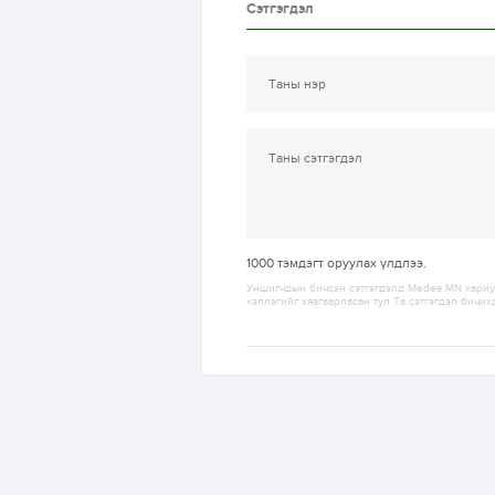
Сэтгэгдэл
1000
тэмдэгт оруулах үлдлээ.
Уншигчдын бичсэн сэтгэгдэлд Medee.MN хариуц
хэллэгийг хязгаарласан тул Та сэтгэгдэл бичих