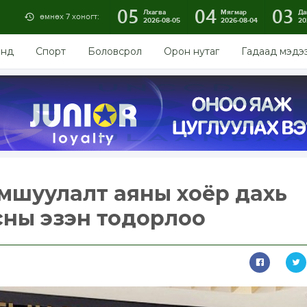
05
04
03
Лхагва
Мягмар
Да
өмнөх 7 хоногт:
2026-08-05
2026-08-04
20
энд
Спорт
Боловсрол
Орон нутаг
Гадаад мэдэ
мшуулалт аяны хоёр дахь
асны эзэн тодорлоо