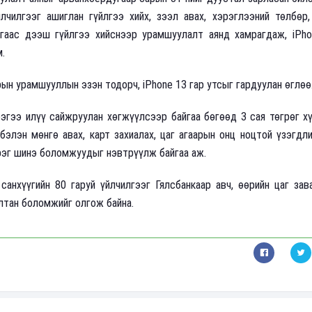
лчилгээг ашиглан гүйлгээ хийх, зээл авах, хэрэглээний төлбөр,
агаас дээш гүйлгээ хийснээр урамшуулалт аянд хамрагдаж, iPho
.
ын урамшууллын эзэн тодорч, iPhone 13 гар утсыг гардуулан өглөө
ээгээ илүү сайжруулан хөгжүүлсээр байгаа бөгөөд 3 сая төгрөг х
бэлэн мөнгө авах, карт захиалах, цаг агаарын онц ноцтой үзэгдл
рэг шинэ боломжуудыг нэвтрүүлж байгаа аж.
санхүүгийн 80 гаруй үйлчилгээг Гялсбанкаар авч, өөрийн цаг зав
лтан боломжийг олгож байна.