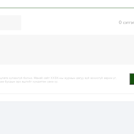
0
сэтгэ
лага хүлээхгүй болно. Манай сайт ХХЗХ-ны журмын дагуу зүй зохисгүй зарим үг,
дээ бусдын эрх ашгийг хүндэтгэн үзнэ үү.