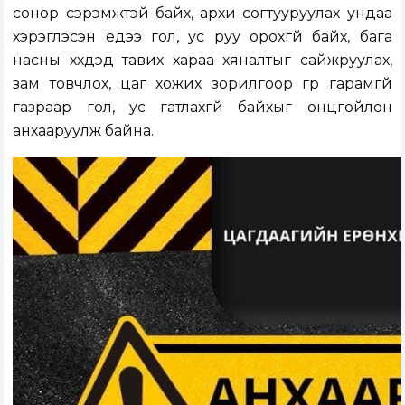
сонор сэрэмжтэй байх, архи согтууруулах ундаа
хэрэглэсэн үедээ гол, ус руу орохгүй байх, бага
насны хүүхдэд тавих хараа хяналтыг сайжруулах,
зам товчлох, цаг хожих зорилгоор гүүр гарамгүй
газраар гол, ус гатлахгүй байхыг онцгойлон
анхааруулж байна.