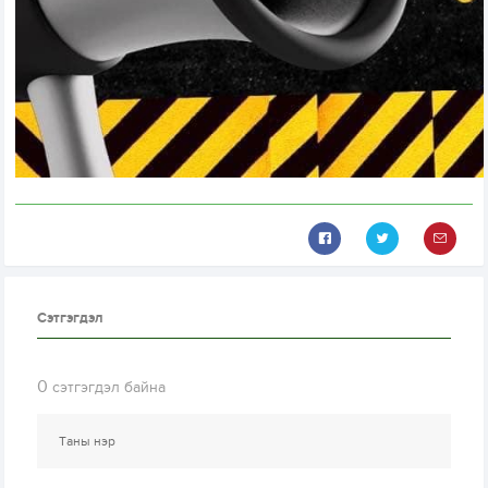
Сэтгэгдэл
0
сэтгэгдэл байна