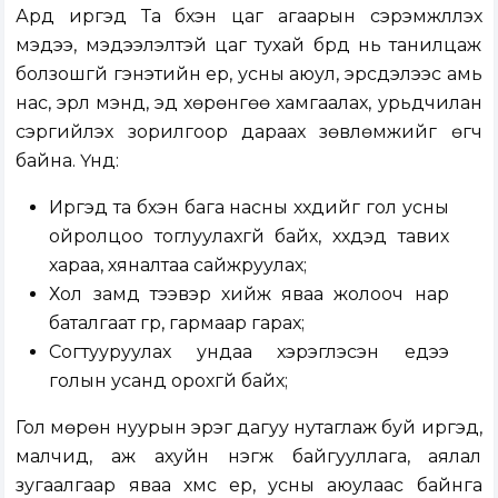
Ард иргэд Та бүхэн цаг агаарын сэрэмжлүүлэх
мэдээ, мэдээлэлтэй цаг тухай бүрд нь танилцаж
болзошгүй гэнэтийн үер, усны аюул, эрсдэлээс амь
нас, эрүүл мэнд, эд хөрөнгөө хамгаалах, урьдчилан
сэргийлэх зорилгоор дараах зөвлөмжийг өгч
байна. Үүнд:
Иргэд та бүхэн бага насны хүүхдийг гол усны
ойролцоо тоглуулахгүй байх, хүүхдэд тавих
хараа, хяналтаа сайжруулах;
Хол замд тээвэр хийж яваа жолооч нар
баталгаат гүүр, гармаар гарах;
Согтууруулах ундаа хэрэглэсэн үедээ
голын усанд орохгүй байх;
Гол мөрөн нуурын эрэг дагуу нутаглаж буй иргэд,
малчид, аж ахуйн нэгж байгууллага, аялал
зугаалгаар яваа хүмүүс үер, усны аюулаас байнга