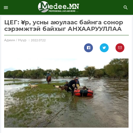
ЦЕГ: Үер, усны аюулаас байнга сонор
сэрэмжтэй байхыг АНХААРУУЛЛАА
Aдмин / Нүүр
2022.07.22