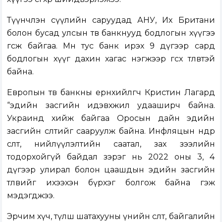
Түүнчлэн сүүлийн саруудад АНУ, Их Британи
болон бусад улсын төв банкнууд бодлогын хүүгээ
өгсөж байгаа. Мөн тус банк ирэх 9 дүгээр сард
бодлогын хүүг дахин хагас нэгжээр өгсөх төлөвтэй
байна.
Европын төв банкны ерөнхийлөгч Кристин Лагард
“эдийн засгийн идэвхжил удааширч байна.
Украинд хийж байгаа Оросын дайн эдийн
засгийн өсөлтийг сааруулж байна. Инфляцын өндөр
өсөлт, нийлүүлэлтийн саатал, зах зээлийн
тодорхойгүй байдал зэрэг нь 2022 оны 3, 4
дүгээр улирал болон цаашдын эдийн засгийн
төлөвийг ихээхэн бүрхэг болгож байна гэж
мэдэгджээ.
Эрчим хүч, түлш шатахууны үнийн өсөлт, байгалийн