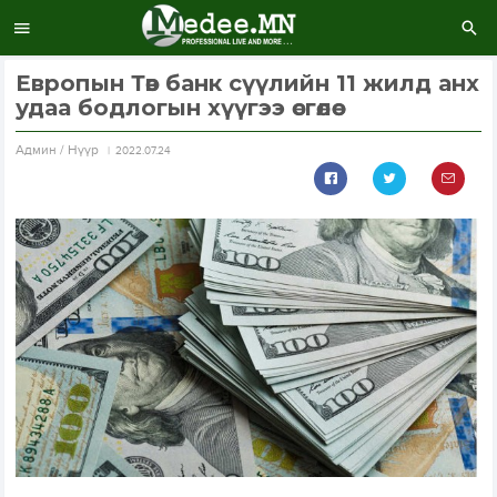
Европын Төв банк сүүлийн 11 жилд анх
удаа бодлогын хүүгээ өсгөлөө
Aдмин / Нүүр
2022.07.24