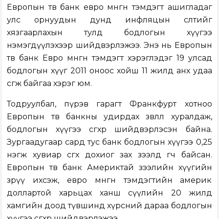
Европын төв банк евро мөнгөн тэмдэгт ашигладаг
улс орнуудын дунд инфляцын өсөлтийг
хязгаарлахын тулд бодлогын хүүгээ
нэмэгдүүлэхээр шийдвэрлэжээ. Энэ нь Европын
төв банк Евро мөнгөн тэмдэгт хэрэглэдэг 19 улсад
бодлогын хүүг 2011 оноос хойш 11 жилд анх удаа
өсгөж байгаа хэрэг юм.
Тодруулбал, пүрэв гарагт Франкфурт хотноо
Европын төв банкны удирдах зөвлөл хуралдаж,
бодлогын хүүгээ өсгөхөөр шийдвэрлэсэн байна.
Зургаадугаар сард тус банк бодлогын хүүгээ 0,25
нэгж хувиар өсгөх дохиог зах зээлд өгч байсан.
Европын төв банк Америктай зээлийн хүүгийн
зөрүү ихсэж, евро мөнгөн тэмдэгтийн америк
доллартой харьцах ханш сүүлийн 20 жилд
хамгийн доод түвшинд хүрсний дараа бодлогын
хүүгээ өсгөхөөр шийдвэрлэжээ.