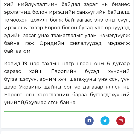
хий нийлүүлэлтийн байдал зэрэг нь бизнес
эрхлэгчид болон иргэдийн санхүүгийн байдалд
томоохон цохилт болж байгаагаас энэ оны сүүл,
ирэх оны эхээр Европ болон бусад улс орнуудад
эдийн засаг унах таамаглалыг улам нэмэгдүүлж
байна гэж Өрнөдийн хэвлэлүүдэд мэдээлж
байгаа юм.
Ковид-19 цар тахлын нөлөөгөөр өнгөрсөн оны 6 дугаар
сараас хойш Еврогийн бүсэд хүнсний
бүтээгдэхүүн, эрчим хүч, шатахууны үнэ өссөн, үүн
дээр Украины дайны сөрөг үр дагавар нөлөөлсөн нь
Европт өргөн хэрэглээний бараа бүтээгдэхүүний
үнийг 8,6 хувиар өсгөсөн байна.