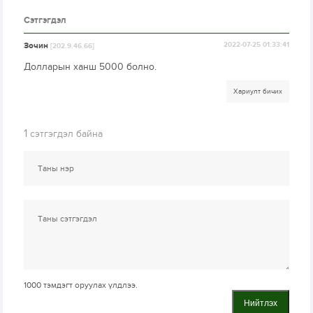
Сэтгэгдэл
Зочин
2022-07-25 01:33:41
[202.9.46.66]
Долларын ханш 5000 болно.
Хариулт бичих
1
сэтгэгдэл байна
1000
тэмдэгт оруулах үлдлээ.
Нийтлэх