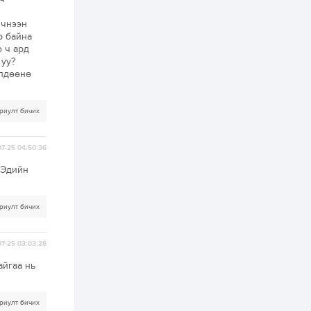
ААН-үүдийн дансыг
битүүмжлэхгүй
ичнээн
р байна
1 өдөр
1
0
 ч ард
Нөөцийн махны
 уу?
худалдаа,
өлдөөнө
борлуулалтыг
нээлттэй ил тод
болгоно
2 өдөр
0
0
риулт бичих
ЗГ: Автобензин,
дизель түлшний
онцгой албан
7-25 04:50:36
татварыг тэглэлээ
 Эдийн
2 өдөр
3
0
З.Мэндсайхан:
риулт бичих
Хүнсний нөөцийг
бэлтгэх агуулах,
зоорь бэлтгэх ААН-
үүдэд хөнгөлөлттэй
7-25 03:03:28
зээл олгоно
2 өдөр
1
0
айгаа нь
Европ дахь
монголчуудын
соёлын наадам
риулт бичих
боллоо