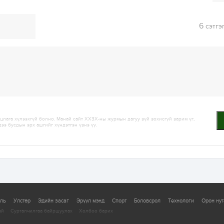
6
сэтгэ
лага хүлээхгүй болно. Манай сайт ХХЗХ-ны журмын дагуу зүй зохисгүй зарим үг,
дээ бусдын эрх ашгийг хүндэтгэн үзнэ үү.
уль
Улстөр
Эдийн засаг
Эрүүл мэнд
Спорт
Боловсрол
Технологи
Орон нут
ай
Сурталчилгаа байршуулах
Холбоо барих