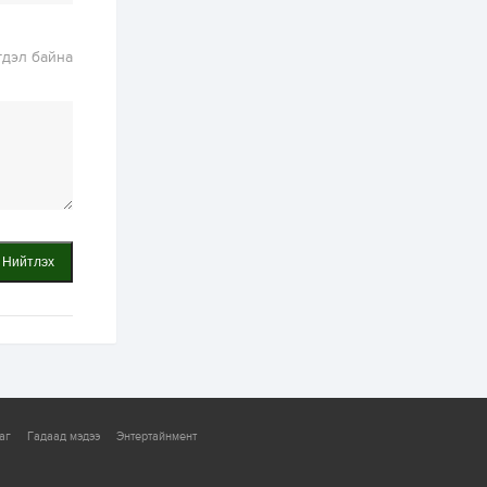
2 өдөр
2
0
гдэл байна
Өнгөрсөн сард
1,439.2 кг үнэт
металл худалдан
авчээ
2 өдөр
0
0
Б.Найдалаа: Энэ
өвөл илүү хүнд байж
магадгүй учир төр,
эрчим хүчний
байгууллагууд, иргэд
бэлтгэлээ...
Нийтлэх
2 өдөр
6
0
Өнөөдөр сондгой
тоогоор төгссөн
автомашинтай иргэд
бензин авна
2 өдөр
0
3
ЗГ: Шатахууны
хангамж,
нийлүүлэлтийг
аг
Гадаад мэдээ
Энтертайнмент
тогтворжуулах
асуудлыг хэлэлцэж
байна