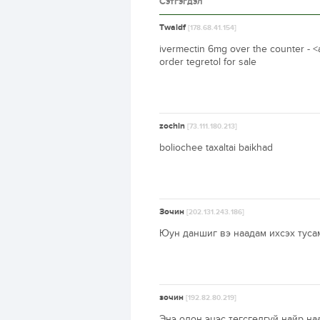
Сэтгэгдэл
Twaldf
[178.68.41.154]
ivermectin 6mg over the counter - <
order tegretol for sale
zochin
[73.111.180.213]
boliochee taxaltai baikhad
Зочин
[202.131.243.186]
Юун даншиг вэ наадам ихсэх туса
зочин
[192.82.80.219]
Энэ олон эцэс төгсгөлгүй найр на