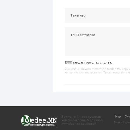
1000
тэмдэгт оруулах үлдлээ.
Уншигчдын бичсэн сэтгэгдэлд Medee.MN хариуц
хэллэгийг хязгаарласан тул Та сэтгэгдэл бичих
Зохиогчийн эрх хуулиар
Нүүр
Ху
хамгаалагдсан.
Мэдээлэл
Бидний тух
хуулбарлах хориотой.