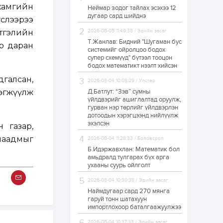
 хамгийн
Неймар зодог тайлах эсэхээ 12
Н.Номтойбаяр:
дугаар сард шийднэ
Аймгуудад
гслээрээ
тулгамдаж буй
асуудлуудыг долоо
этгэлийн
2026-08-05 11:49:38 / Эдийн засаг
хоног бүр Засгийн
Т.Жанлав: Бидний "Шугаман бус
р даран
газрын...
системийг ойролцоо бодох
1 өдөр
0
0
супер схемүүд" бүтээл тооцон
УИХ-ын дарга
бодох математикт нээлт хийсэн
С.Бямбацогт төрийг
төлөөлөн Сутай
дгалсан,
2026-08-04 10:08:29 / Улстөр
хайрхны тэнгэрийг
тахих төрийн
өгжүүлж
Д.Батлут: “Зэв” сумны
тахилгад оролцлоо
үйлдвэрийг ашиглалтад оруулж,
1 өдөр
2
0
гурван нэр төрлийг үйлдвэрлэн
дотоодын хэрэгцээнд нийлүүлж
“Хотын дарга сонсож
байна” 150150 тусгай
эхэлсэн
 газар,
дугаарыг
наймдугаар сарын
наадмыг
2026-08-04 11:28:33 / Боловсрол
14-нөөс ажиллуулж...
Б.Идэржавхлан: Математик бол
1 өдөр
0
0
амьдралд тулгарах бүх арга
ухааны суурь ойлголт
“Чингис хаан” олон
улсын нисэх буудал
2026-08-04 10:30:38 / Эдийн засаг
руу нийтийн тээврийн
автобус 24 цагаар
Наймдугаар сард 270 мянга
үйлчилж байна
гаруй тонн шатахуун
импортлохоор баталгаажуулжээ
1 өдөр
1
0
Нийслэлийн
2026-08-04 10:37:33 / Эдийн засаг