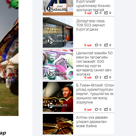
бүртгэлийг
цуцалснаар бизнес
эрхлэхэд таатай...
3 цаг
0
0
Долдугаар сард
709.503 зөрчил
бүртгэгджээ
5 цаг
0
0
Цалинтай ээжийн 50
мянган төгрөгийн
тэтгэмжийг 500
мянгад хүргэх
өргөдөлд санал авч
эхэлжээ
6 цаг
2
0
Б.Түмэн-Өлзий: Олон
улсад хуримтлуулсан
мэдлэг, туршлагаа эх
орныхоо хөгжилд
зориулна
6 цаг
0
0
Алтны үнэ дөрвөн
улирал дараалан
өсөж байна
ар