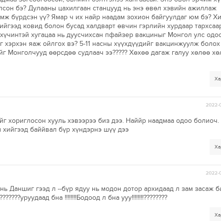
олсон бэ? Дулааны цахилгаан станцууд нь энэ өвөл хэвийн ажиллаж
ж бүрдсэн үү? Ямар ч их найр наадам зохион байгуулдаг юм бэ? Х
хийгээд ковид болон бусад халдварт өвчин гэрлийн хурдаар тархсаа
 хүчинтэй хугацаа нь дуусчихсан пфайзер вакциныг Монгол улс одоо
г хэрхэн яаж ойлгох вэ? 5-11 насны хүүхдүүдийг вакцинжуулж болох
йг Монголчууд өөрсдөө судлаач ээ????? Хөхөө дагаж галуу хөлөө х
Ха
2022-0
йг хориглосон хууль хэвээрээ биз дээ. Наййр наадмаа одоо болиоч.
м хийгээд баййвал бүр хүндэрнэ шүү дээ
Ха
2022-0
л нь Даншиг гээд л --бүр ядуу нь модон дотор архидаад л зам засаж б
???уруудаад бна !!!!!!!!Бодоод л бна ууу!!!!!!!!????????
Ха