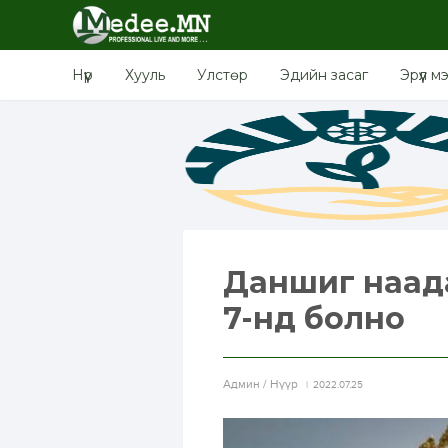
Нүүр
Хууль
Улстөр
Эдийн засаг
Эрүүл м
Даншиг наада
7-нд болно
Aдмин / Нүүр
2022.07.25