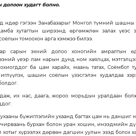
н долоон худагт болно.
нд Өндөр гэгээн Занабазарыг Монгол түмний шашны 
амба хутагтын ширээнд өргөмжлөн залах үеэс э
оёлын томоохон арга хэмжээ билээ.
ар сарын эхний долоо хоногийн амралтын ө
ээний үеэр лам нарын дунд ном хаялцах, мэтгэлцэ
хиогддог ба цам харайх, маань татах, Соёмбот ту
глүүлэх, шашин соёлын үзэсгэлэн худалдаа зэр
болдог.
даж, их нас, даага, жороо морьдын уралдаан болж
ддог.
 ухааны бүжиглэлийн ухаанд багтах цам нь даншиг
Очирваань бурхан болон уран хошин, инээдмийн дү
 хотыг хүрээлэх дөрвөн дагшин уулын эзэд болох х