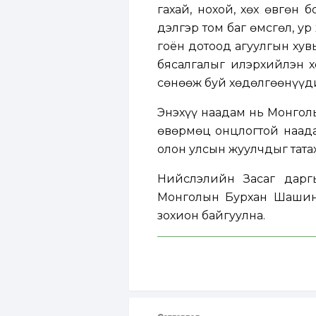
гахай, нохой, хөх өвгөн
дэлгэр том баг өмсгөл, ур
гоён дотоод агуулгын хув
бясалгалыг илэрхийлэн х
сөнөөж буй хөдөлгөөнүүди
Энэхүү наадам нь Монголы
өвөрмөц онцлогтой наада
олон улсын жуулчдыг тата
Нийслэлийн Засаг дарг
Монголын Бурхан Шашин
зохион байгуулна.