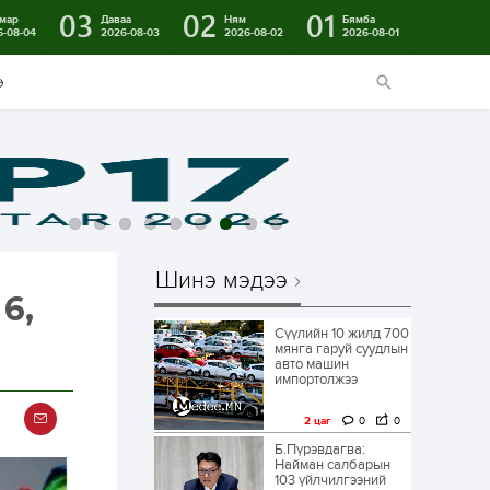
03
02
01
мар
Даваа
Ням
Бямба
6-08-04
2026-08-03
2026-08-02
2026-08-01
э
Шинэ мэдээ
6,
Сүүлийн 10 жилд 700
мянга гаруй суудлын
авто машин
импортолжээ
2 цаг
0
0
Б.Пүрэвдагва:
Найман салбарын
103 үйлчилгээний