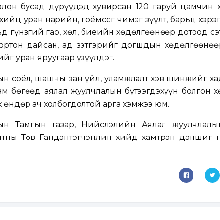
 болон бусад дүрүүдэд хувирсан 120 гаруй цамчин
 хийц уран нарийн, гоёмсог чимэг зүүлт, барьц хэрэ
ьд гүнзгий гар, хөл, биеийн хөдөлгөөнөөр дотоод с
ортон дайсан, ад зэтгэрийг догшдын хөдөлгөөнөө
йг уран яруугаар үзүүлдэг.
н соёл, шашны зан үйл, уламжлалт хэв шинжийг ха
м бөгөөд аялал жуулчлалын бүтээгдэхүүн болгон х
х өндөр ач холбогдолтой арга хэмжээ юм.
ын Тамгын газар, Нийслэлийн Аялал жуулчлалын
тны Төв Гандантэгчэнлин хийд хамтран даншиг 