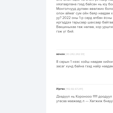
хязгаарлана гээд байсан нь юу б
Монголчууд дулаан өвөлжих болом
олон аймаг сум ойн баяр наадам 
уу? 2022 оны 1-р сард албан ёсны
иргэддээ тарьсаар шахсаар байгаа
Вакциныхаа гаж нөлөө, хор уршги
гэж үг бий.
зочин
[43.242.242.59]
8 сарын 1 нээс хойш наадам хийхи
засаг хүнд байна гээд найр наада
Иргэн
[192.82.67.241]
Дээдүүл нь Коронооо !!!!!! доодуу
утасаа маажаад л --- Хөгжиж бнауу????