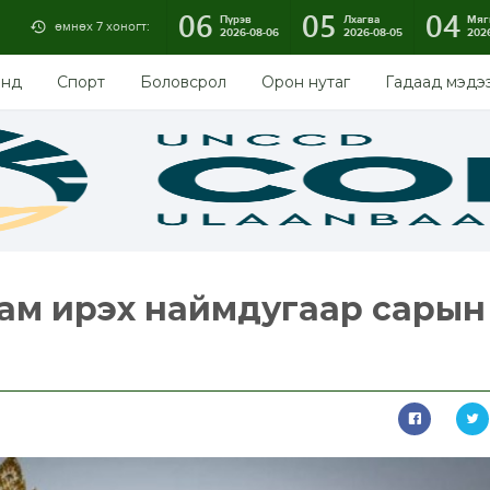
06
05
04
Пүрэв
Лхагва
Мяг
өмнөх 7 хоногт:
2026-08-06
2026-08-05
202
энд
Спорт
Боловсрол
Орон нутаг
Гадаад мэдэ
м ирэх наймдугаар сарын 