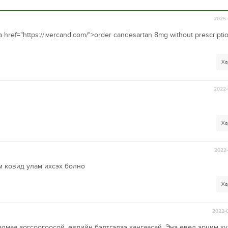
2025-
a href="https://ivercand.com/">order candesartan 8mg without prescripti
Ха
2022-
Ха
2022-
м ковид улам ихсэх болно
Ха
2022-0
адмаа зогсоогоосой, өвлийн бэлтгэлээ хангаасай. Энэ өвөл эрчим х