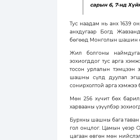
сарын 6, 7-нд Хүй
Тус наадам нь анх 1639 о
анхдугаар Богд Жавзанд
бөгөөд Монголын шашин с
Жил болгоны наймдуга
зохиогддог тус арга хэмж
тосон урлалын тэмцээн зо
шашны сүлд дуулал эгши
сонирхолтой арга хэмжээ 
Мөн 256 хүчит бөх барил
харвааны үзүүлбэр зохиог
Бурхны шашны бага таван
гол онцлог. Цамын үеэр 
цагаан өвгөн мөн нийслэл