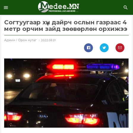
Согтуугаар хүн дайрч ослын газраас 4
метр орчим зайд зөөвөрлөн орхижээ
Aдмин / Орон нутаг
2022.08.01