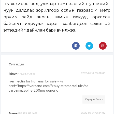
нь хохироогоод улмаар гэмт хэргийн ул мөрийг
нуун далдлах зорилгоор ослын газраас 4 метр
орчим зайд зөөвөрлөн, замын хажууд орхисон
байсныг илрүүлж, хэрэгт холбогдсон сэжигтэй
этгээдийг дайчлан баривчилжээ.
Сэтгэгдэл
Ibjqyy
2025-01-10 03:08:09
[178.68.41.154]
ivermectin for humans for sale - <a
href="https://ivercand.com/">buy stromectol uk</a>
carbamazepine 200mg generic
Хариулт бичих
Зочин
2022-08-01 12:34:02
[59.153.115.145]