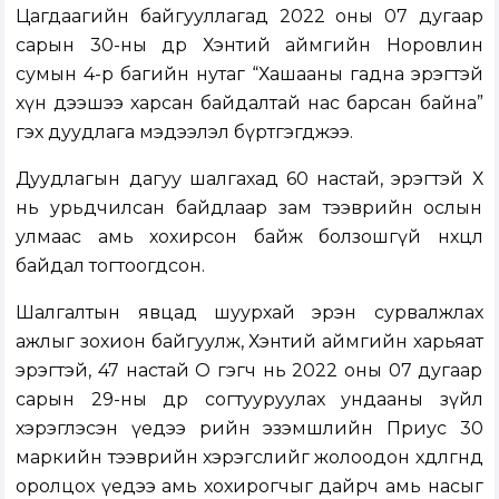
Цагдаагийн байгууллагад 2022 оны 07 дугаар
сарын 30-ны өдөр Хэнтий аймгийн Норовлин
сумын 4-р багийн нутаг “Хашааны гадна эрэгтэй
хүн дээшээ харсан байдалтай нас барсан байна”
гэх дуудлага мэдээлэл бүртгэгджээ.
Дуудлагын дагуу шалгахад 60 настай, эрэгтэй Х
нь урьдчилсан байдлаар зам тээврийн ослын
улмаас амь хохирсон байж болзошгүй нөхцөл
байдал тогтоогдсон.
Шалгалтын явцад шуурхай эрэн сурвалжлах
ажлыг зохион байгуулж, Хэнтий аймгийн харьяат
эрэгтэй, 47 настай О гэгч нь 2022 оны 07 дугаар
сарын 29-ны өдөр согтууруулах ундааны зүйл
хэрэглэсэн үедээ өөрийн эзэмшлийн Приус 30
маркийн тээврийн хэрэгслийг жолоодон хөдөлгөөнд
оролцох үедээ амь хохирогчыг дайрч амь насыг