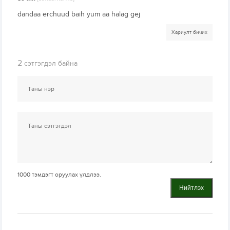
dandaa erchuud baih yum aa halag gej
Хариулт бичих
2
сэтгэгдэл байна
1000
тэмдэгт оруулах үлдлээ.
Нийтлэх