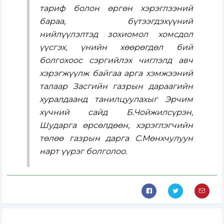
тариф болон өргөн хэрэглээний
бараа, бүтээгдэхүүний
нийлүүлэлтэд зохиомол хомсдол
үүсгэх, үнийн хөөрөгдөл бий
болгохоос сэргийлэх чиглэлд авч
хэрэгжүүлж байгаа арга хэмжээний
талаар Засгийн газрын дараагийн
хуралдаанд танилцуулахыг Эрчим
хүчний сайд Б.Чойжилсүрэн,
Шударга өрсөлдөөн, хэрэглэгчийн
төлөө газрын дарга С.Мөнхчулуун
нарт үүрэг болголоо.