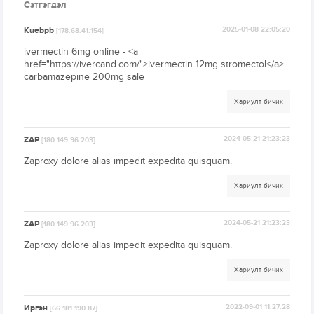
Сэтгэгдэл
Kuebpb
2025-01-08 22:05:20
[178.68.41.154]
ivermectin 6mg online - <a
href="https://ivercand.com/">ivermectin 12mg stromectol</a>
carbamazepine 200mg sale
Хариулт бичих
ZAP
2024-05-21 21:23:23
[180.149.96.203]
Zaproxy dolore alias impedit expedita quisquam.
Хариулт бичих
ZAP
2024-05-21 21:23:23
[180.149.96.203]
Zaproxy dolore alias impedit expedita quisquam.
Хариулт бичих
Иргэн
2022-09-01 11:27:28
[66.181.190.87]