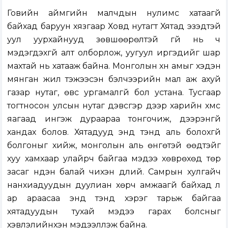
Говийн аймгийн малчдын нулимс хатаагүй
байхад баруун хязгаар Ховд нутагт Хятад эзэдтэй
уул уурхайнууд зөвшөөрөлтэй үгүй нь ч
мэдэгдэхгүй алт олборлож, уугуул иргэдийг шар
махтай нь хатааж байна. Монголын хүн амыг хэдэн
мянган жил тэжээсэн бэлчээрийн мал аж ахуй
газар нутаг, өвс ургамалгүй бол устана. Тусгаар
тогтносон улсын нутаг дэвсгэр дээр харийн хүмүүс
яагаад ингэж дураараа тонгочиж, дээрэнгүй
хандах болов. Хятадууд энд тэнд аль болохгүй
болгоныг хийж, монголын аль өнгөтэй өөдтэйг
хуу хамхаар улайрч байгаа мэдээ хөврөхөд төр
засаг нүдэн балай чихэн дүлий. Самрын хулгайч
нанхиадуудын дуулиан хөрч амжаагүй байхад л
ар араасаа энд тэнд хэрэг тарьж байгаа
хятадуудын тухай мэдээ гарах болсныг
хэвлэлийнхэн мэдээллэж байна.