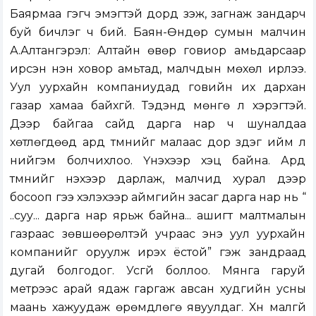
Баярмаа гэгч эмэгтэй дорд үзэж, загнаж зандарч
буй бичлэг ч бий. Баян-Өндөр сумын малчин
А.Алтангэрэл: Алтайн өвөр говиор амьдарсаар
ирсэн нэн ховор амьтад, малчдын мөхөл ирлээ.
Уул уурхайн компаниудад говийн их дархан
газар хамаа байхгүй. Тэдэнд мөнгө л хэрэгтэй.
Дээр байгаа сайд дарга нар ч шуналдаа
хөтлөгдөөд ард түмнийг малаас дор үздэг ийм л
нийгэм болчихлоо. Үнэхээр хэцүү байна. Ард
түмнийг үнэхээр дарлаж, малчид хурал дээр
босооп үгээ хэлэхээр аймгийн засаг дарга нар нь “
..суу... дарга нар ярьж байна... ашигт малтмалын
газраас зөвшөөрөлтэй учраас энэ уул уурхайн
компанийг оруулж ирэх ёстой” гэж зандраад
дугай болгодог. Усгүй боллоо. Мянга гаруй
метрээс арай ядаж гаргаж авсан худгийн усны
маань хажуудаж өрөмдлөгө явуулдаг. Хүн малгүй