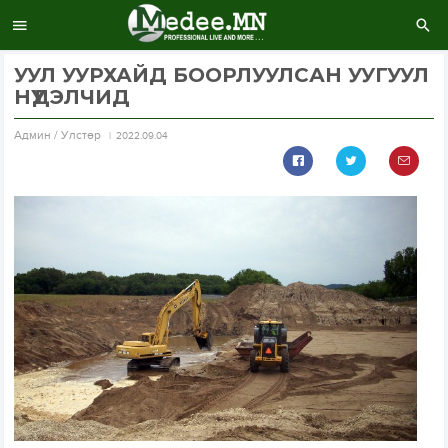
УУЛ УУРХАЙД БООРЛУУЛСАН УУГУУЛ
НҮҮДЭЛЧИД
Aдмин / Улстөр
2022.09.04