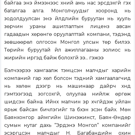
байгаа энэ үймээнээс хүний амь нас эрсдэхгүй гэх
баталгаа алга. Монголчуудыг хооронд нь
зодолдуулсан энэ үйлдлийн буруутан нь хууль
зөрчин ураны ашиглалтын лиценз авсан
гадаадын хөрөнгө оруулалттай компани, тэдэнд
зөвшөөрөл олгосон Монгол улсын төр билээ.
Төрийн буруутай үйл ажиллагааны золиос нь
жирийн иргэд байж болохгүй ээ... гэжээ
Бэлчээрээ хамгаалж тэмцсэн малчдыг харийн
компаний гар хөл болсон тэдний хамгаалагчид
нь хөлөн дээгүүр нь машинаар дайрч хүнд
гэмтээгээд зогсохгүй, олуулаа нийлж өргөж
шидсэн байна. Ийнхүү малчин эр хүчгүйдэж уйлан
ярьж байсан бичлэгийг та бүхэн үзсэн байх. Мөн
Баянхонгор аймгийн Шинэжинст, Баян-Өндөр
сумын нутаг дахь “Эрдэнэ Монгол” компанийг
эсэргүүцсэн малчдыг Н. Багабандийн охин