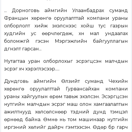
... Дорноговь аймгийн Улаанбадрах суманд
Францын хөрөнгө оруулалттай компани ураны
олборлолт хийж эхэлснээс хойш тус газрын
худгийн ус өөрчлөгдөж, хүн мал ундаалах
боломжгүй гэсэн Мэргэжлийн байгууллагын
дүгнэлт гарсан...
Нутагтаа уран олборлохыг эсрэгүүцсэн малчдын
эсрэг хүч хэрэглэсээр.....
Дундговь аймгийн Өлзийт суманд Чехийн
хөрөнгө оруулалттай Гурвансайхан компани
ураны хайгуулын өрөм тавьж эхэлсэн. Эсэргүүцсэн
нутгийн малчдын эсрэг маш олон хамгаалалтын
ажилтнууд хөлсөлснөөр тэдний дунд тэмцэл
өрнөөд байна. Өмнө нь том машинаар нутгийн
иргэний хөлийг дайрч гэмтээсэн. Өдөр бүр гарч