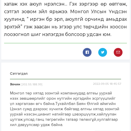
хатаж үхэх аюул нүүрэлсэн... Гэх зэргээр өр өвтгөж,
сэтгэл зовом зүйл ярьжээ. Монгол Улсын Үндсэн
хуулинд “ иргэн бүр эрүүл, аюулгүй орчинд амьдрах
эрхтэй” гэж заасан нь зүгээр улс төрчдийн хоосон
лоозогнол шиг үнэлэгдэх болсоор удсан юм.
Сэтгэгдэл
Зочин
2022-09-05 18:45:57
[202.55.188.99]
Монгол төр хятад эзэнтэй компаниудад алтеы уурхай
нээх зөвшөөрлийг орон нутгийн иргэдийн эсргүүцлийг
үл харгалзан өгч байна.Тухвйлбал Баян Өлгий аймгийн
Цэнэл сумд дээрээс хүчилж байгаад алтны хятад эзэнтэй
уурхай нээсэн,цианит натийгаар цэвэршүүлж,хайлуулан
цутгаж,улсад ганц төгрөгийн татвар төлөхгұй,хулгайгаар
хил давуулсаар удаж байна.