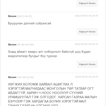
Хариулт бичих
Зочин
2022-09-05 04:29:41
[202.9.46.43]
Бушуухан дэлхий сүйрээсэй.
Хариулт бичих
Зочин
2022-09-05 04:25:37
[66.181.161.106]
Ховд аймагт ямарч алт олборлолт байхгүй шүү.Худал
мэдээлэлээр бусдыг бүү турхир
Хариулт бичих
Зочин
2022-09-05 04:22:51
[122.201.22.86]
ХӨГЖИХ БОЛОМЖ БАЙВАЛ АШИГЛАХ Л
ХЭРЭГТЭЙ.МАЛЧИДААС МОНГОЛЫН ТӨР ТАТВАР ОГТ
АВДАГГҮЙ .ХАРИН Ч НООС НООЛУУР СҮҮНИЙ
УРАМШУУЛАЛ ГЭЖ ОЛГОДОГ. ХАРСАН ГАЗРАА МАЛЫН
БЭЛЧЭЭР ГЭЖ ХАРДАГАА БОЛИХ ХЭРЭГТЭЙ.МАЛ
ТАНЫХ ГАЗАР НЬ УЛСЫНХ ШҮҮ