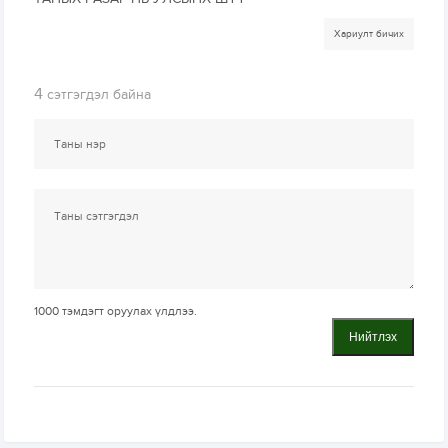
Хариулт бичих
4
сэтгэгдэл байна
1000
тэмдэгт оруулах үлдлээ.
Нийтлэх