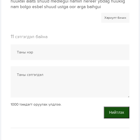
huuktei alalts shuud medlegui namiin nereer ybdag huukiig
nam bolgo esbel shuud ustga oor arga baihgui
Хариулт бичих
11
сэтгэгдэл байна
1000
тэмдэгт оруулах үлдлээ.
Нийтлэх