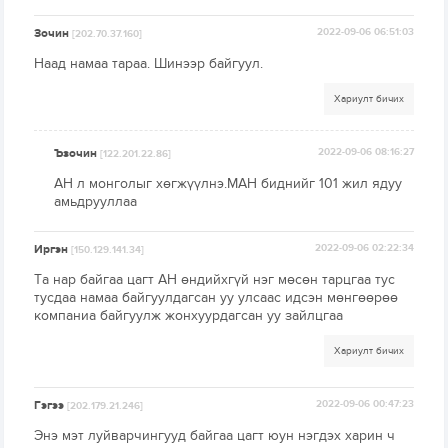
Зочин
2022-09-06 06:51:03
[202.70.37.160]
Наад намаа тараа. Шинээр байгуул.
Хариулт бичих
Ъзочин
2022-09-06 08:16:27
[122.201.22.86]
АН л монголыг хөгжүүлнэ.МАН биднийг 101 жил ядуу
амьдрууллаа
Иргэн
2022-09-06 02:22:34
[150.129.141.34]
Та нар байгаа цагт АН өндийхгүй нэг мөсөн тарцгаа тус
тусдаа намаа байгуулдагсан уу улсаас идсэн мөнгөөрөө
компаниа байгуулж жонхуурдагсан уу зайлцгаа
Хариулт бичих
Гэгээ
2022-09-06 00:47:23
[202.179.21.246]
Энэ мэт луйварчингууд байгаа цагт юун нэгдэх харин ч