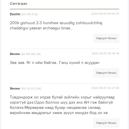
Сэтгэгдэл
Zochin
2022-09-09 10:59:35
[64.119.21.8]
200k gishuud 2-3 huniihee asuudlig zohitsuulchihaj
chadahgui yaasan archaagui bnaa...
Хариулт бичих
Зочин
2022-09-07 05:46:16
[66.181.160.28]
Зөв зөв. Яг л ийм байгаа.. Ганц хүний л асуудал.
Хариулт бичих
Зочин
2022-09-07 03:27:46
[103.10.23.228]
Түвдэндорж оо элдэв булай зүйлийн хорыг найруулаад
хэрэггүй дээ,Одоо боллоо шүү дээ энэ АН гэж байхгүй
болжээ.Мөрөөрөө наад бузар нөхдөөсөө салаад
өөрийнхөө амьдралыг хөөж эрүүл мэндээ бод оо хө
Хариулт бичих