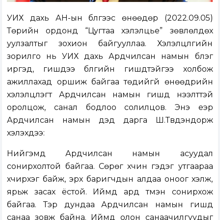
УИХ дахь АН-ын бүлгээс өнөөдөр (2022.09.05)
Төрийн ордонд “Цугтаа хэлэлцье” зөвлөлдөх
уулзалтыг зохион байгууллаа. Хэлэлцүүлгийн
зорилго нь УИХ дахь Ардчилсан намын бүлэг
иргэд, гишүүдээ бүлгийн гишүүдтэйгээ холбож
ажиллахад оршиж байгаа төдийгүй өнөөдрийн
хэлэлцүүлэгт Ардчилсан намын гишүүд нээлттэй
оролцож, санал бодлоо солилцов. Энэ үеэр
Ардчилсан намын дэд дарга Ш.Түвдэндорж
хэлэхдээ:
Нийгэмд Ардчилсан намын асуудал
сонирхолтой байгаа. Сөрөг хүчин гэдэг утгаараа
хүчирхэг байж, эрх баригчдын алдаа оноог хэлж,
ярьж засах ёстой. Иймд ард түмэн сонирхож
байгаа. Тэр дундаа Ардчилсан намын гишүүд
санаа зовж байна. Иймд олон санаачилгуудыг