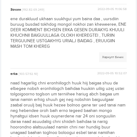
Зочин
2022-09-05 11:06:58
[192.82.69.249]
ene durakluud ukhaan suukhgui yum baina daa , uursdiin
buruug busdad tokhdog mongol nokhoi zan kheweeree, ENE
DEER KOMMENT BICHSEN ERKA GESEN DURAKYG KHUULI
KHUCHNII BAIGUULLAGA OLOKH KHEREGTEI , TURIIN
TERGUUNEE USTGAKHYG URIALJ BAIDAG , ERUUGIIN
MASH TOM KHEREG
Хариулт бичих
erka
2022-09-05 10:52:07
[103.57.92.10]
naad hagarliig chni eronhiilogch huuk hiij baigaa shuu de
elbegee nobsh eronhiilogch baihdaa huukiin uiliig uzej ustei
tolgoigoorno toglson um terniihee hariug abch baigaa um
tanai namiin erhiig shuuh gej neg nobshiin baiguulgaar
zaabal oruulj baij huuk hezee bolnoo gene ter ued tanai nam
neg hebendee oroh baih erno tegeed baahan mongo
hynaltgui idsen huuk ouynerdene nar 24 oni songuuliin
daraa naad asuudaliig chni shiideh baihdaa ta nariig
hoorondno alaltsuulaad namiin chni ner hundiig buur
unagaad baahan toglnoo boloogui esbel tanai namiihan