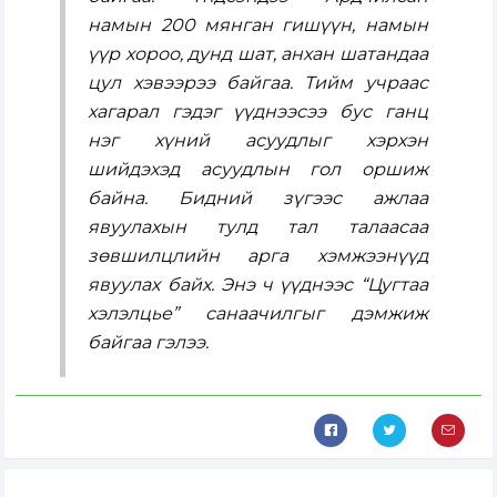
намын 200 мянган гишүүн, намын
үүр хороо, дунд шат, анхан шатандаа
цул хэвээрээ байгаа. Тийм учраас
хагарал гэдэг үүднээсээ бус ганц
нэг хүний асуудлыг хэрхэн
шийдэхэд асуудлын гол оршиж
байна. Бидний зүгээс ажлаа
явуулахын тулд тал талаасаа
зөвшилцлийн арга хэмжээнүүд
явуулах байх. Энэ ч үүднээс “Цугтаа
хэлэлцье” санаачилгыг дэмжиж
байгаа гэлээ.