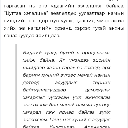
гаргасан нь энэ удаагийн хэлэлцүүлэг байлаа.
“Цугтаа хэлэлцье” зөвлөлдөх уулзалтаар намын
гишүүдийг нэг дор цуглуулж, цаашид ямар ажил
хийх, эв нэгдлийн хүрээнд хэрхэх тухай анхны
санаануудаа ярилцлаа.
Бидний хувьд бүхий л оролдлогыг
хийж байна. Яг үнэндээ эцсийн
шийдвэр хаана гарах вэ гэхээр, эрх
баригч хүчний зүгээс манай намын
дотоод асуудлыг төрийн
байгууллагуудаар дамжуулж,
хагарлыг үүсгэсэн үйл ажиллагаа
зогсох юм бол манай намын дотоод
хагарал гэж яриад байгаа зүйл
зогсох юм. Ганц, нэг хүний л асуудал
байгаа. Үндсэндээ Ардчилсан