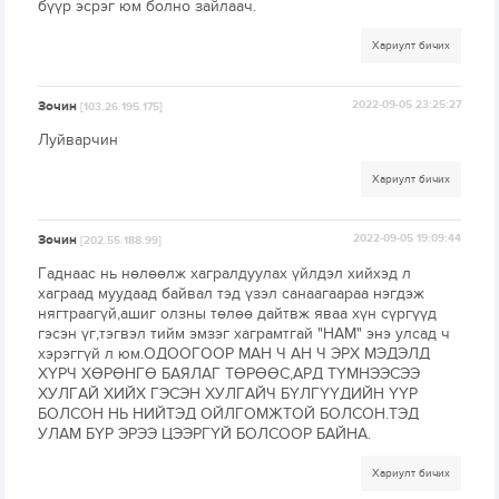
бүүр эсрэг юм болно зайлаач.
Хариулт бичих
Зочин
2022-09-05 23:25:27
[103.26.195.175]
Луйварчин
Хариулт бичих
Зочин
2022-09-05 19:09:44
[202.55.188.99]
Гаднаас нь нөлөөлж хагралдуулах үйлдэл хийхэд л
хаграад муудаад байвал тэд үзэл санаагаараа нэгдэж
нягтраагүй,ашиг олзны төлөө дайтвж яваа хүн сүргүүд
гэсэн үг,тэгвэл тийм эмзэг хаграмтгай "НАМ" энэ улсад ч
хэрэггүй л юм.ОДООГООР МАН Ч АН Ч ЭРХ МЭДЭЛД
ХҮРЧ ХӨРӨНГӨ БАЯЛАГ ТӨРӨӨС,АРД ТҮМНЭЭСЭЭ
ХУЛГАЙ ХИЙХ ГЭСЭН ХУЛГАЙЧ БҮЛГҮҮДИЙН ҮҮР
БОЛСОН НЬ НИЙТЭД ОЙЛГОМЖТОЙ БОЛСОН.ТЭД
УЛАМ БҮР ЭРЭЭ ЦЭЭРГҮЙ БОЛСООР БАЙНА.
Хариулт бичих