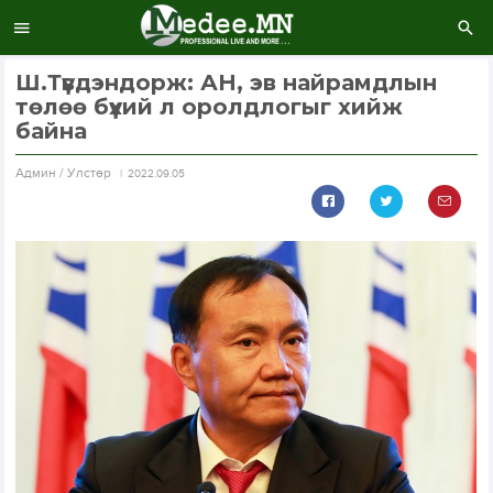
Ш.Түвдэндорж: АН, эв найрамдлын
төлөө бүхий л оролдлогыг хийж
байна
Aдмин / Улстөр
2022.09.05