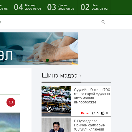
04
03
02
а
Мягмар
Даваа
Ням
08-05
2026-08-04
2026-08-03
2026-08-02
э
Шинэ мэдээ
Сүүлийн 10 жилд 700
мянга гаруй суудлын
авто машин
импортолжээ
10 цаг
0
0
Б.Пүрэвдагва:
Найман салбарын
103 үйлчилгээний