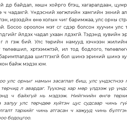
й дүр байдал, хөшүүн хойрго бүтэц, хагаралдаан, цум
э ч чадахгүй. Үндэсний хөгжлийн хамгийн эхний а
члэн, ирээдүйн өнө холын чиг баримжаа, улс орны ст
ай. Босоо ороолон мэт сүг сүүдэр болсон хуучин улс
дгийг үйлдэх чадал ухаан үлдэхгүй. Тэдэнд хувийн э
иг л гэж бий. Улс төрийн намууд хэчнээн жилийн
лэг төлөвшил, хүртээмжтэй, ил тод бодлого, төлөвлө
 баримтлалдаа шигтгэхгүй бол шинэ эриний шинэ х
йрхон байж мэдэх юм.
оо улс орныг намын засаглал биш, улс үндэстнээ г
 төрчид л авардаг. Түүхэнд хар мөр үлдээж үр үнд
хэнд ч байхгүй нь мэдээж. Нийгмийн өнгө төрхи
 залуу улс төрчдөө хүйтэн цус судсаар чинь гүй
лгалт тархийг чинь атгасан ч хажууд чинь бүлтгэ
ноо бодоцгоо.