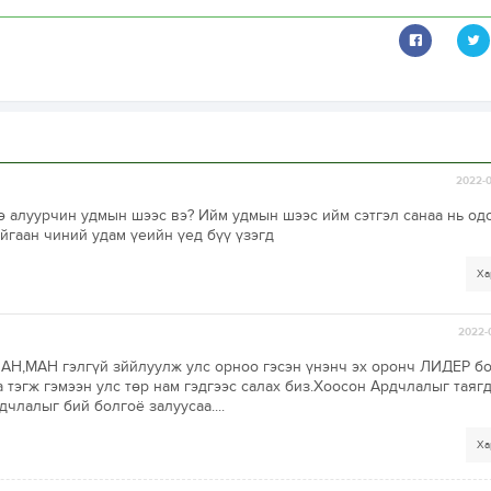
2022-0
э алуурчин удмын шээс вэ? Ийм удмын шээс ийм сэтгэл санаа нь од
йгаан чиний удам үеийн үед бүү үзэгд
Ха
2022-
с АН,МАН гэлгүй зййлуулж улс орноо гэсэн үнэнч эх оронч ЛИДЕР б
а тэгж гэмээн улс төр нам гэдгээс салах биз.Хоосон Ардчлалыг таяг
члалыг бий болгоё залуусаа....
Ха