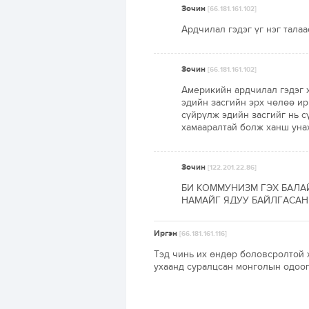
Зочин
[66.181.161.102]
Ардчилал гэдэг үг нэг тала
Зочин
[66.181.161.102]
Америкийн ардчилал гэдэг х
эдийн засгийн эрх чөлөө ир
сүйрүлж эдийн засгийг нь с
хамааралтай болж ханш уна
Зочин
[122.201.22.86]
БИ КОММУНИЗМ ГЭХ БАЛА
НАМАЙГ ЯДУУ БАЙЛГАСАН
Иргэн
[66.181.161.116]
Тэд чинь их өндөр боловсролтой х
ухаанд суралцсан монголын одоог