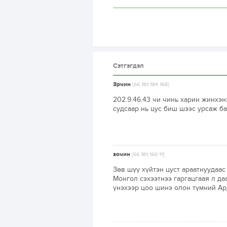
Сэтгэгдэл
Зрчин
[66.181.184.168]
202.9.46.43 чи чинь харин жинхэн
судсаар нь цус биш шээс урсаж ба
зочин
[66.181.160.11]
Зөв шүү хүйтэн цуст араатнуудаа
Монгол сэхээтнээ гаргацгаая л да
үнэхээр цоо шинэ олон түмний Ард