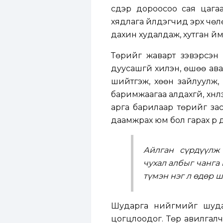
сүүдэр дороосоо сая цаг
хядлага үйлдэгчид эрх чөл
дахин худалдаж, хутган үймү
Төрийг жаварт зэвэрсэн 
дуусашгүй хилэн, өшөө ав
шийтгэж, хөөн зайлуулж,
баримжаагаа алдахгүй, хүн
арга барилаар төрийг зас
даамжрах юм бол гарах үр д
Айлган сүрдүүлж
чухал албыг чанга
түмэн нэг л өдөр ш
Шударга нийгмийг шуда
цогцлоодог. Төр авилгалч