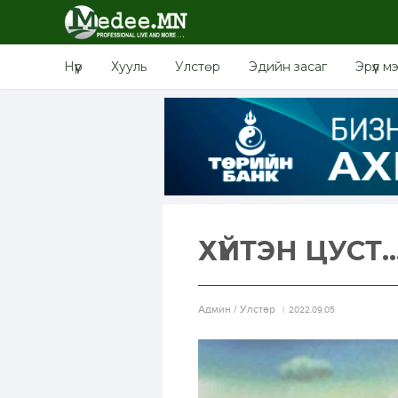
Нүүр
Хууль
Улстөр
Эдийн засаг
Эрүүл м
ХҮЙТЭН ЦУСТ..
Aдмин / Улстөр
2022.09.05