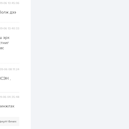
ААН-үүдийн дансыг
09-06 13:45:06
битүүмжлэхгүй
 болж дээ
1 өдөр
1
0
Нөөцийн махны
худалдаа,
09-06 13:40:33
борлуулалтыг
нээлттэй ил тод
ш эрх
болгоно
стниг
2 өдөр
0
0
ас
ЗГ: Автобензин,
дизель түлшний
онцгой албан
татварыг тэглэлээ
09-06 08:11:24
2 өдөр
3
0
СЭН ,
З.Мэндсайхан:
Хүнсний нөөцийг
бэлтгэх агуулах,
зоорь бэлтгэх ААН-
9-06 04:35:48
үүдэд хөнгөлөлттэй
зээл олгоно
 шинжлэх
2 өдөр
2
0
Европ дахь
монголчуудын
риулт бичих
соёлын наадам
боллоо