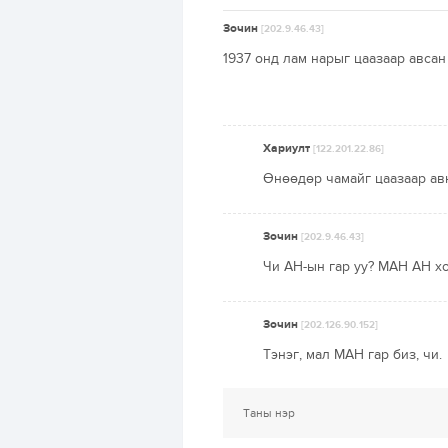
Зочин
[202.9.46.43]
1937 онд лам нарыг цаазаар авсан
Хариулт
[122.201.22.86]
Өнөөдөр чамайг цаазаар 
Зочин
[202.9.46.43]
Чи АН-ын гар уу? МАН АН хо
Зочин
[202.126.90.152]
Тэнэг, мал МАН гар биз, чи.