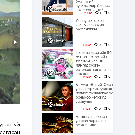
бүртгэлийг
цуцалснаар бизнес
эрхлэхэд таатай...
11 цаг
1
0
Долдугаар сард
709.503 зөрчил
бүртгэгджээ
13 цаг
0
0
Цалинтай ээжийн 50
мянган төгрөгийн
тэтгэмжийг 500
мянгад хүргэх
өргөдөлд санал авч
эхэлжээ
14 цаг
2
0
Б.Түмэн-Өлзий: Олон
улсад хуримтлуулсан
мэдлэг, туршлагаа эх
орныхоо хөгжилд
зориулна
14 цаг
0
0
Алтны үнэ дөрвөн
улирал дараалан
бурангуй
өсөж байна
хлагдсан