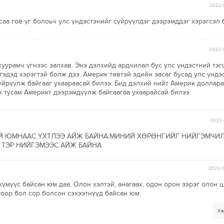
2022-
асаа гоё үг болоьч улс үндэстэнийг сүйрүүлдэг дээрэмддэг хэрэгсэл
2022-
уурамч үгнээс залхав. Энэ дэлхийд ардчилал бус улс үндэстний тэг
гэдэд хэрэгтэй болж дээ. Америк төвтэй эдийн засаг бусад улс үндэ
үйрүүлж байгааг ухаараасай билээ. Бид дэлхий нийт Америк доллара
х тусам Америкт дээрэмдүүлж байгаагаа ухаарайсай билээ
2022-
Й ЮМНААС ҮХТЛЭЭ АЙЖ БАЙНА.МИНИЙ ХӨРӨНГИЙГ НИЙГЭМЧИЛ
 ТЭР НИЙГЭМЭЭС АЙЖ БАЙНА
2022-0
үмүүс байсан юм даа. Олон хэлтэй, анагаах, одон орон зэрэг олон
оор бол сор болсон сэхээтнүүд байсан юм.
Ха