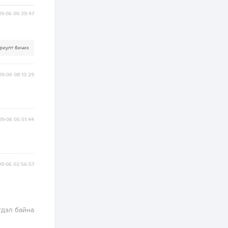
9-06 00:39:47
2 өдөр
2
0
Өнгөрсөн сард
1,439.2 кг үнэт
металл худалдан
риулт бичих
авчээ
2 өдөр
0
0
09-06 08:13:29
Б.Найдалаа: Энэ
өвөл илүү хүнд байж
магадгүй учир төр,
эрчим хүчний
байгууллагууд, иргэд
бэлтгэлээ...
09-06 05:51:44
2 өдөр
6
0
Өнөөдөр сондгой
тоогоор төгссөн
автомашинтай иргэд
бензин авна
9-06 02:56:57
2 өдөр
0
3
ЗГ: Шатахууны
хангамж,
нийлүүлэлтийг
гдэл байна
тогтворжуулах
асуудлыг хэлэлцэж
байна