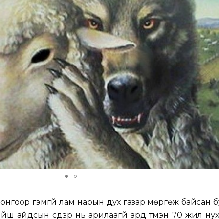
лонгоор гэмгүй лам нарын дух газар мөргөж байсан 
 хойш айдсын сүүдэр нь арилаагүй ард түмэн 70 жил ну