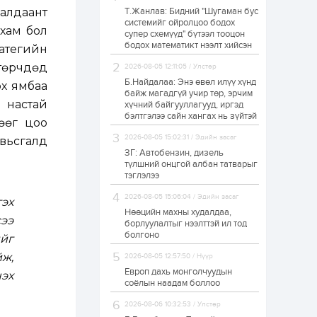
ралдаант
Т.Жанлав: Бидний "Шугаман бус
Н.Номтойбаяр:
системийг ойролцоо бодох
Аймгуудад
лхам бол
супер схемүүд" бүтээл тооцон
тулгамдаж буй
асуудлуудыг долоо
бодох математикт нээлт хийсэн
ратегийн
хоног бүр Засгийн
газрын...
 төрчдөд
2026-08-05 12:11:05 / Улстөр
1 өдөр
0
0
Б.Найдалаа: Энэ өвөл илүү хүнд
рх ямбаа
УИХ-ын дарга
байж магадгүй учир төр, эрчим
С.Бямбацогт төрийг
 настай
хүчний байгууллагууд, иргэд
төлөөлөн Сутай
бэлтгэлээ сайн хангах нь зүйтэй
хайрхны тэнгэрийг
гөөг цоо
тахих төрийн
2026-08-05 15:02:31 / Эдийн засаг
тахилгад оролцлоо
увьсгалд
1 өдөр
3
0
ЗГ: Автобензин, дизель
түлшний онцгой албан татварыг
“Хотын дарга сонсож
байна” 150150 тусгай
тэглэлээ
дугаарыг
наймдугаар сарын
2026-08-05 15:06:04 / Эдийн засаг
эх
14-нөөс ажиллуулж...
Нөөцийн махны худалдаа,
сээ
1 өдөр
0
0
борлуулалтыг нээлттэй ил тод
болгоно
йг
“Чингис хаан” олон
улсын нисэх буудал
ж,
2026-08-05 12:57:50 / Нүүр
руу нийтийн тээврийн
автобус 24 цагаар
Европ дахь монголчуудын
нэх
үйлчилж байна
соёлын наадам боллоо
1 өдөр
1
0
2026-08-06 10:32:53 / Улстөр
Нийслэлийн