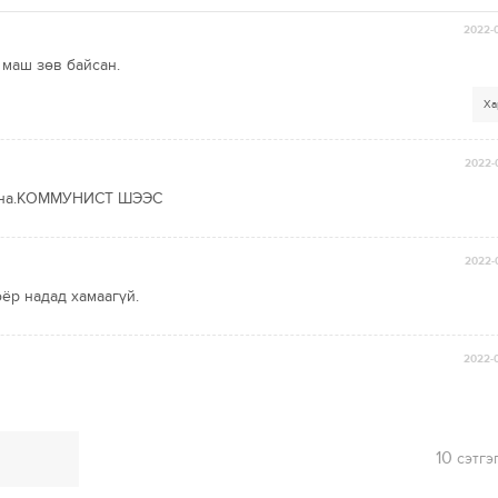
2022-0
 маш зөв байсан.
Ха
2022-
авна.КОММУНИСТ ШЭЭС
2022-
ёр надад хамаагүй.
2022-0
10
сэтгэ