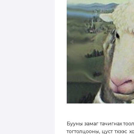
Бууны замаг тачигнах тоо
тогтолцооны, цуст түүхээс