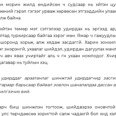
аан морин жилд өндийсөн ч судсаар нь хүйтэн цус
өөний гэрэл гэгээг урваж хөрвөсөн этгээдүүдийн улаа
үлж байна.
хүйтэн төмөр мэт сэтгэлээр удирдах нь эргээд ар
алтад турхирсаар байгаа хэрэг мөн. Ямар ч гажуудлы
 шоронд хорьж, алж хядаж засдаггүй. Харин зонхи
лэг энэрэнгүй, ухаалаг шийдэл, удирдан дагуулах ма
ч авч явах учиртайг аль ч гүн ухаан номлодог. Хүч
агавар нь туйлын хэцүү.
 удирддаг араатанлаг шинжтэй удирдагчид засги
 гараар барьсаар байвал зовлон шаналалдаа дассан 
илгээчих вий.
рч биш шинжлэн тогтоож, шийдвэрээ оновчтой
 улс төрчдөөсөө зоригтой салж чадахгүй бол хүнд х