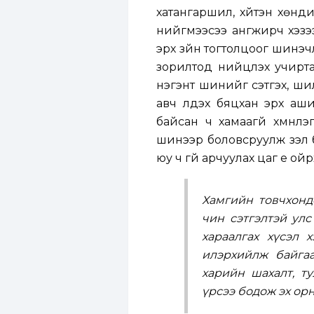
хатангаршил, хүйтэн хөнди
нийгмээсээ ангжирч хэзэ
эрх зүйн тогтолцоог шинэ
зорилтод нийцүүлэх учирт
нэгэнт шинийг сэтгэх, шил
авч үлдэх бяцхан эрх аш
байсан ч хамаагүй хүмүүн
шинээр боловсруулж үзэл
юу ч үгүй арчуулах цаг үе о
Хамгийн товчхонд
чин сэтгэлтэй улс
хараалгах хүсэл 
илэрхийлж байгаа
харийн шахалт, ту
үрсээ бодож эх ор