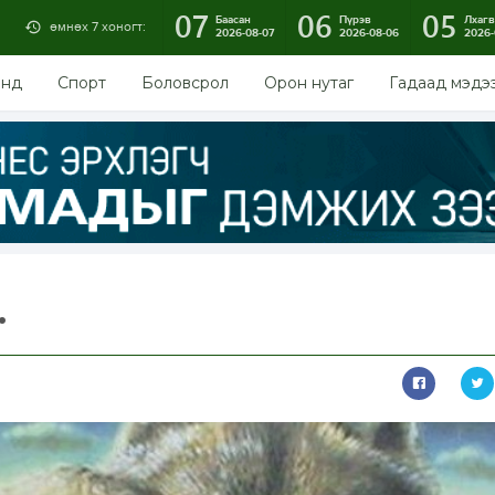
07
06
05
Баасан
Пүрэв
Лхагв
өмнөх 7 хоногт:
2026-08-07
2026-08-06
2026-
энд
Спорт
Боловсрол
Орон нутаг
Гадаад мэдэ
.