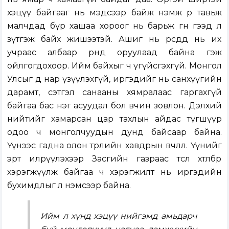
хэцүү байгааг нь мэдсээр байж нэмж өр тавьж
малчдад бүр хашаа хороог нь барьж өгнө гээд л
зүтгэж байх жишээтэй. Ашиг нь өөрсдөд нь их
учраас албаар өрөнд оруулаад байна гэж
ойлгогдохоор. Ийм байхыг ч үгүйсгэхгүй. Монгол
Улсыг өөд нар үзүүлэхгүй, иргэдийг нь санхүүгийн
дарамт, сэтгэл санааны хямралаас гаргахгүй
байгаа бас нэг асуудал бол өвчин зовлон. Дэлхий
нийтийг хамарсан цар тахлын айдас түгшүүр
одоо ч монголчуудын дунд байсаар байна.
Үүнээс гадна олон төрлийн хавдрын өвчлөл. Үүнийг
эрт илрүүлэхээр Засгийн газраас төсөл хөтөлбөр
хэрэгжүүлж байгаа ч хэрэгжилт нь иргэдийн
бухимдлыг л нэмсээр байна.
Ийм л хүнд хэцүү нийгэмд амьдарч