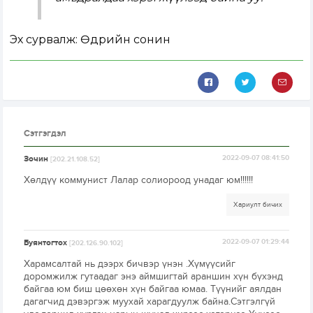
Эх сурвалж: Өдрийн сонин
Сэтгэгдэл
Зочин
2022-09-07 08:41:50
[202.21.108.52]
Хөлдүү коммунист Лалар солиороод унадаг юм!!!!!!
Хариулт бичих
Буянтогтох
2022-09-07 01:29:44
[202.126.90.102]
Харамсалтай нь дээрх бичвэр үнэн .Хүмүүсийг
доромжилж гутаадаг энэ аймшигтай араншин хүн бүхэнд
байгаа юм биш цөөхөн хүн байгаа юмаа. Түүнийг аялдан
дагагчид дэвэргэж муухай харагдуулж байна.Сэтгэлгүй