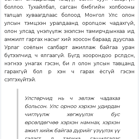
боллоо. Тухайлбал, сагсан бөмбөгийн холбооны
талцал хуваагдлаас болоод Монгол Улс олон
улсын тэмцээн уралдаанд оролцож чадахгүй,
олон улсад үнэлүүлж эхэлсэн тамирчдынхаа ид
амжилт гаргах насыг хий хоосон бараад дууслаа.
Урлаг соёлын салбарт ажиллаж байгаа уран
бүтээлчид ч ялгаагүй. Бүгд хоорондоо өрсөлдсөн,
нэгнээ унагах гэсэн, би л олон улсын тавцанд
гарахгүй бол өөр хэн ч гарах ёсгүй гэсэн
сэтгэхүйтэй.
Улстөрчид нь ч эвлэж чадахаа
больсон. Улс орноо хэрхэн удирдан
чиглүүлж хөгжүүлэх бус
өрсөлдөгчөө хэрхэн намнах, хэрхэн
ажил хийж байгаа дүрийг үзүүлэх үү
гэдэгт л тархиа гашилгадаг