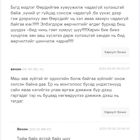
Бүгд мэдлэг Өөрдийгөө хүмүүжилж чадахгүй хүлээцтэй
байж ,хүний үг гүйцэд сонсож чадахгүй ,би үүнэс дээр
гэж дээрэлхүү зан Өөрсдийг нь хэл амаа захирч чадахгүй
байгаа юм.!!!!!!! Элбэгдорж өөрчилтийг өгдөг бурхад биш
шүүдээ --бид чинь гэмт хүмүүс шүү!!!!!!Харин бие биеэ
хүндлэж зан ааш хүсэлээ дарж хүлээцтэй хандах нь бид
өөрчилтийг шинчилж чадна!!!!!!
Хариулт бичих
зочин
2022-09-06 00:03:07
[66.181.182.35]
Маш зөв зүйтэй яг одоогийн болж байгаа зүйлийг онож
хэлсэн байна даа. Ер нь монголоос бусад үндэстэнүүд
сайн яваа нэгийгээ улам өргөж дэмжиж бүр дээш
гаргадаг тэр нь буцаад нөгөөдүүлээ дэмжиж дээш нь
татдаг.
Хариулт бичих
Зочин
2022-09-06 20:46:01
[202.55.188.87]
Тийм байх ёстой байх шүү