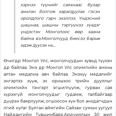
хэрнээ түүнийг саяхнаас бузар
амьтан болгож харагдуулах гэсэн
оролдлого гарч эхэллээ. Үндэсний
шашнаа, шашны тэргүүнээ зүхдэг
үндэстэн Монголоос өөр хаана
байна вэ.Монголчууд биесээ барьж
идэж дуусах нь...
Өчигдөр Монгол Улс, монголчуудын хувьд түүхэн
өдөр байлаа. Энэ өдөр Монгол Улс олимпийн анхны
алтан медалиа авч байлаа. Энэхүү медалийг
энгэртээ зүүж, эх орныхоо төрийн дууллыг
олимпийн тэнгэрт эгшиглүүлж, гурван сая
хүрэхгүй монголчуудыг гудамж, талбайгаар
дүүрэн баярлуулж, огшоосон хүн бол анхдагчдын
өлгий нутаг Булган аймгийн Сайхан сумын уугуул
Найдангийн Түвшинбаяр.Ардчиллын 30 жил