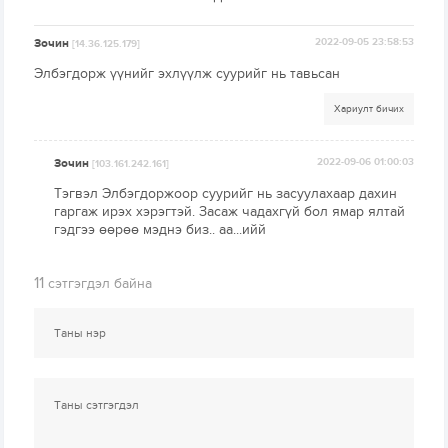
Зочин
2022-09-05 23:58:53
[14.36.125.179]
Элбэгдорж үүнийг эхлүүлж суурийг нь тавьсан
Хариулт бичих
Зочин
2022-09-06 01:00:03
[103.161.242.161]
Тэгвэл Элбэгдоржоор суурийг нь засуулахаар дахин
гаргаж ирэх хэрэгтэй. Засаж чадахгүй бол ямар ялтай
гэдгээ өөрөө мэднэ биз.. аа...ийй
11
сэтгэгдэл байна