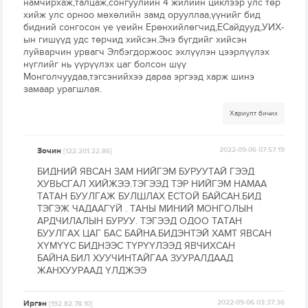
намчирхаж,талцаж,сонгуулийн 4 жилийн циклээр улс төр
хийж улс орноо мөхөлийн замд орууллаа,үүнийг бид
бидний сонгосон үе үеийн Ерөнхийлөгчид,ЕСайдууд,УИХ-
ын гишүүд удс төрчид хийсэн.Энэ бүгдийг хийсэн
луйварчин урвагч Элбэгдоржоос эхлүүлэн цээрлүүлэх
нүглийг нь үүрүүлэх цаг болсон шүү
Монголчуудаа,тэгсэнийхээ дараа эргээд харж шинэ
замаар урагшлая.
Хариулт бичих
Зочин
2022-09-06 07:57:19
[122.201.22.86]
БИДНИЙ ЯВСАН ЗАМ НИЙГЭМ БУРУУТАЙ ГЭЭД
ХУВЬСГАЛ ХИЙЖЭЭ.ТЭГЭЭД ТЭР НИЙГЭМ НАМАА
ТАТАН БУУЛГАЖ БУЛШЛАХ ЁСТОЙ БАЙСАН.БИД
ТЭГЭЖ ЧАДААГҮЙ . ТАНЫ МИНИЙ МОНГОЛЫН
АРДЧИЛАЛЫН БУРУУ. ТЭГЭЭД ОДОО ТАТАН
БУУЛГАХ ЦАГ БАС БАЙНА.БИДЭНТЭЙ ХАМТ ЯВСАН
ХҮМҮҮС БИДНЭЭС ТҮРҮҮЛЭЭД ЯВЧИХСАН
БАЙНА.БИЛ ХУУЧИНТАЙГАА ЗУУРАЛДААД
ЖАНХУУРААД ҮЛДЖЭЭ
Иргэн
2022-09-06 03:37:36
[192.82.78.10]