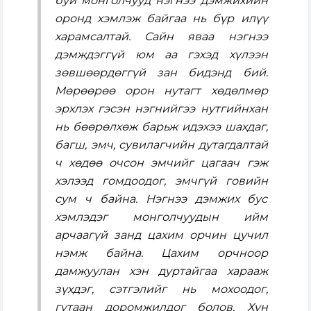
буй монголчууд нэгнээ дэмжихийн
оронд хэмлэж байгаа нь бүр илүү
харамсалтай. Сайн яваа нэгнээ
дэмждэггүй юм аа гэхэд хүлээн
зөвшөөрдөггүй зан бидэнд бий.
Мөрөөрөө орон нутагт хөдөлмөр
эрхлэх гэсэн нэгнийгээ нутгийнхан
нь бөөрөлхөж барьж идэхээ шахдаг,
багш, эмч, сувилагчийн дутагдалтай
ч хөдөө очсон эмчийг цагаач гэж
хэлээд гомдоодог, эмчгүй говийн
сум ч байна. Нэгнээ дэмжих бус
хэмлэдэг монголчуудын ийм
арчаагүй занд цахим орчин цучил
нэмж байна. Цахим орчноор
дамжуулан хэн дуртайгаа харааж
зүхдэг, сэтгэлийг нь мохоодог,
гутаан доромжилдог болов. Хүн