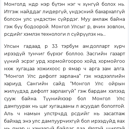
Монголд өнөөдөр нэр бүтэн нэг ч хүнгүй болох нь.
Итгэж найддаг лидергүй, үндэсний бахархалгүй
болсон улс үндэстэн сүйрдэг. Муу амлаж байна
гэж бүү бодоорой. Монгол Улсыг өр, өвчин зовлон,
өөрсдийгөө хэмлэх технологи л сүйрүүлэх нь...
Улсын гадаад өр 33 тэрбум ам.долларт хүрч
ирээдүй тунчиг бүрхэг боллоо. Засгийн газарт
үүний эсрэг урд хормойгоороо хойд хормойгоо
нөхөж хугацаа хожихоос өөр ямар ч арга зам алга.
“Монгол Улс дефолт зарлана” гэх мэдээллийн
хариуд Сангийн сайд “Монгол Улс ойрын
жилүүдэд дефолт зарлахгүй” гэж бардам хэлээд
сууж байна. Түүнийхээр бол Монгол Улс
дампуурах нь цаг хугацааны л асуудал бололтой.
Аль ч намын улстөрчдөд өөрсдийг нь засаглаж
байхад энэ улс дампуурчихгүй бол ирээдүйд яах
нь ямар ч хамаагүй байдаг даа. Өртэй ширтэй