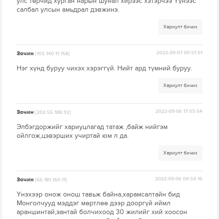
улс төрчид хурган нарын шунал хирээс хэтэрчээ Үүнээс
салбал улсын амьдрал дэвжинэ.
Хариулт бичих
Зочин
2022-09-07 00:51:51
[103.140.11.158]
Нэг хүнд буруу чихэх хэрэггүй. Нийт ард түмний буруу.
Хариулт бичих
Зочин
2022-09-06 17:03:54
[202.55.188.92]
Элбэгдоржийг хариуцлагад татаж ,байж нийгэм
ойлгож,цэвэрших учиртай юм л да.
Хариулт бичих
Зочин
2022-09-06 04:54:16
[66.181.160.11]
Үнэхээр онож онош тавьж байна,харамсалтайн бид
Монголчууд мэддэг мөртлөө дээр дооргүй иймл
араншинтай,зантай болчихоод 30 жилийг хий хоосон