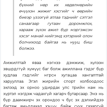
бүхний нөр их хөдөлмөрийн
өчүүхэн жижиг хэсгийг ч өөрийн
биеэр үзээгүй атлаа тэднийг сэтгэл
санаагаар гутаан доромжлох,
харааж зүхэх ажил бүр мэргэжсэн
хэсэг манай нийгэмд хэтэрхий олон
болчихоод байгаа нь нууц биш
болжээ.
Амжилттай яваа нэгнээ дэмжиж, хүлээн
зөвшөөрдөггүй хүмүүс баг болж ажиллана гэдэг бүр
худлаа гэдгийг өнгөрсөн хугацаа хангалттай
харууллаа. Эгэл жирийн спорт холбоодоос
эхлээд эх орноо удирдах улс төрийн нам нь
хүртэл нэгдэж чадахгүй хагарч бутарсаар. Энэ нь
бүр даамжирч эх орондоо ч бус эх дэлхийдээ
багтаж амьдрахад хэцүү, байж суух газаргүй