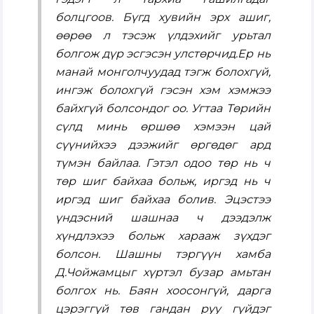
болцгоов. Бүгд хувийн эрх ашиг,
өөрөө л тэсэж үлдэхийг урьтал
болгож дүр эсгэсэн улстөрчид.Ер нь
манай монголчуудад тэгж болохгүй,
ингэж болохгүй гэсэн хэм хэмжээ
байхгүй болсондог оо. Угтаа Төрийн
сүлд минь өршөө хэмээн цай
сүүнийхээ дээжийг өргөдөг ард
түмэн байлаа. Гэтэл одоо төр нь ч
төр шиг байхаа больж, иргэд нь ч
иргэд шиг байхаа болив. Эцэстээ
үндэсний шашнаа ч дээдэлж
хүндлэхээ больж харааж зүхдэг
болсон. Шашны тэргүүн хамба
Д.Чойжамцыг хүртэл бузар амьтан
болгох нь. Баян хоосонгүй, дарга
цэрэггүй төв гандан руу гүйдэг