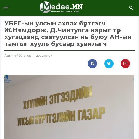
УБЕГ-ын улсын ахлах бүртгэгч
Ж.Нямдорж, Д.Чинтулга нарыг түр
хугацаанд саатуулсан нь буюу АН-ын
тамгыг хууль бусаар хувилагч
Aдмин / Улстөр
2022.09.07