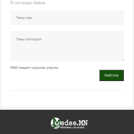
9
сэтгэгдэл байна
1000
тэмдэгт оруулах үлдлээ.
Нийтлэх