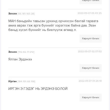
Хариулт бичих
Зочин
2022-09-07 05:43:25
[66.181.160.28]
МАН баньдийн тавьсан урхинд орчихсон бахтай тарвага
амиа аврах гэж арга бүхнийг хэрэглэж байна даа. Эзэн
баньд хүсэл бүхнийг нь биелүүлж өгөөд л.
Хариулт бичих
Зочин
2022-09-07 02:07:02
[192.82.77.212]
Ялтан Эрдэнээ
Хариулт бичих
Иргэн
2022-09-07 01:24:10
[184.191.68.198]
ИРГЭН Э ГЭДЭГ НЬ ЭРДЭНЭ БОЛОЙ
Хариулт бичих