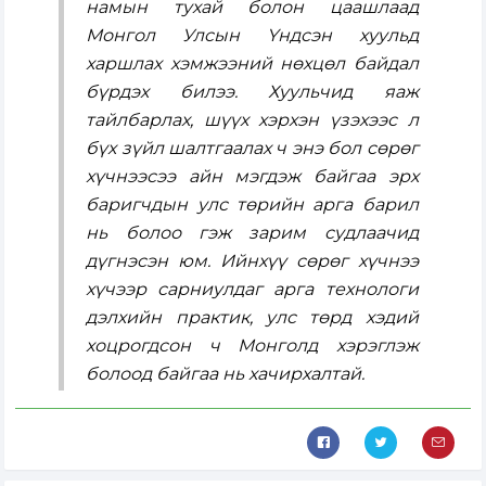
намын тухай болон цаашлаад
Монгол Улсын Үндсэн хуульд
харшлах хэмжээний нөхцөл байдал
бүрдэх билээ. Хуульчид яаж
тайлбарлах, шүүх хэрхэн үзэхээс л
бүх зүйл шалтгаалах ч энэ бол сөрөг
хүчнээсээ айн мэгдэж байгаа эрх
баригчдын улс төрийн арга барил
нь болоо гэж зарим судлаачид
дүгнэсэн юм. Ийнхүү сөрөг хүчнээ
хүчээр сарниулдаг арга технологи
дэлхийн практик, улс төрд хэдий
хоцрогдсон ч Монголд хэрэглэж
болоод байгаа нь хачирхалтай.