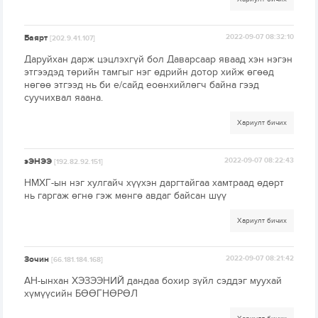
Баярт
2022-09-07 08:32:10
[202.9.41.107]
Даруйхан дарж цэцлэхгүй бол Даварсаар яваад хэн нэгэн
этгээдэд төрийн тамгыг нэг өдрийн дотор хийж өгөөд
нөгөө этгээд нь би е/сайд еоөнхийлөгч байна гээд
суучихвал яаана.
Хариулт бичих
эЭНЭЭ
2022-09-07 08:22:43
[192.82.92.151]
НМХГ-ын нэг хулгайч хүүхэн даргтайгаа хамтраад өдөрт
нь гаргаж өгнө гэж мөнгө авдаг байсан шүү
Хариулт бичих
Зочин
2022-09-07 08:21:42
[66.181.184.168]
АН-ынхан ХЭЗЭЭНИЙ дандаа бохир зүйл сэддэг муухай
хүмүүсийн БӨӨГНӨРӨЛ