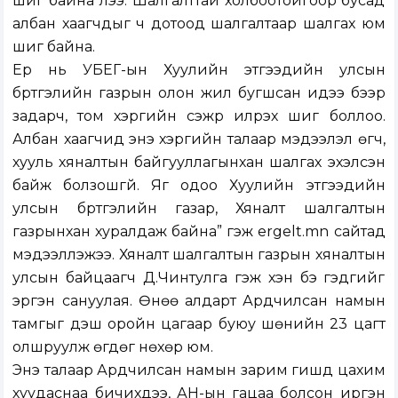
шиг байна лээ. Шалгалттай холбоотойгоор бусад
албан хаагчдыг ч дотоод шалгалтаар шалгах юм
шиг байна.
Ер нь УБЕГ-ын Хуулийн этгээдийн улсын
бүртгэлийн газрын олон жил бугшсан идээ бээр
задарч, том хэргийн сэжүүр илрэх шиг боллоо.
Албан хаагчид энэ хэргийн талаар мэдээлэл өгч,
хууль хяналтын байгууллагынхан шалгах эхэлсэн
байж болзошгүй. Яг одоо Хуулийн этгээдийн
улсын бүртгэлийн газар, Хяналт шалгалтын
газрынхан хуралдаж байна” гэж ergelt.mn сайтад
мэдээллэжээ. Хяналт шалгалтын газрын хяналтын
улсын байцаагч Д.Чинтулга гэж хэн бэ гэдгийг
эргэн сануулая. Өнөө алдарт Ардчилсан намын
тамгыг үдэш оройн цагаар буюу шөнийн 23 цагт
олшруулж өгдөг нөхөр юм.
Энэ талаар Ардчилсан намын зарим гишүүд цахим
хуудаснаа бичихдээ, АН-ын гацаа болсон иргэн