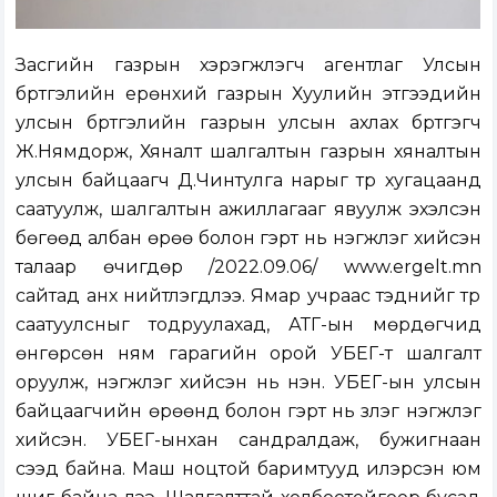
Засгийн газрын хэрэгжүүлэгч агентлаг Улсын
бүртгэлийн ерөнхий газрын Хуулийн этгээдийн
улсын бүртгэлийн газрын улсын ахлах бүртгэгч
Ж.Нямдорж, Хяналт шалгалтын газрын хяналтын
улсын байцаагч Д.Чинтулга нарыг түр хугацаанд
саатуулж, шалгалтын ажиллагааг явуулж эхэлсэн
бөгөөд албан өрөө болон гэрт нь нэгжлэг хийсэн
талаар өчигдөр /2022.09.06/
www.ergelt.mn
сайтад анх нийтлэгдлээ. Ямар учраас тэднийг түр
саатуулсныг тодруулахад, АТГ-ын мөрдөгчид
өнгөрсөн ням гарагийн орой УБЕГ-т шалгалт
оруулж, нэгжлэг хийсэн нь үнэн. УБЕГ-ын улсын
байцаагчийн өрөөнд болон гэрт нь үзлэг нэгжлэг
хийсэн. УБЕГ-ынхан сандралдаж, бужигнаан
үүсээд байна. Маш ноцтой баримтууд илэрсэн юм