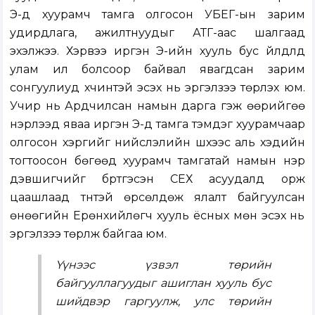
Э-д хуурамч тамга олгосон УБЕГ-ын зарим
удирдлага, ажилтнуудыг АТГ-аас шалгаад
эхэлжээ. Хэрвээ иргэн Э-ийн хууль бус үйлдлүүд
улам ил болсоор байвал явагдсан зарим
сонгуулиуд хүчинтэй эсэх нь эргэлзээ төрүүлэх юм.
Учир нь Ардчилсан намын дарга гэж өөрийгөө
нэрлээд яваа иргэн Э-д тамга тэмдэг хуурамчаар
олгосон хэргийг нийслэлийн шүүхээс аль хэдийн
тогтоосон бөгөөд хуурамч тамгатай намын нэр
дэвшигчийг бүртгэсэн СЕХ асуудалд орж
цаашлаад түүнтэй өрсөлдөж ялалт байгуулсан
өнөөгийн Ерөнхийлөгч хууль ёсных мөн эсэх нь
эргэлзээ төрүүлж байгаа юм.
Үүнээс үзвэл төрийн
байгууллагуудыг ашиглан хууль бус
шийдвэр гаргуулж, улс төрийн