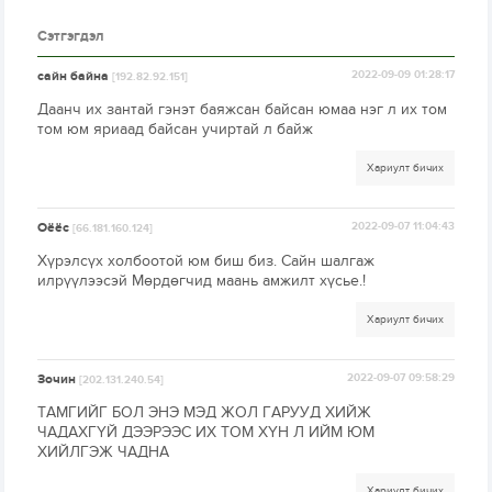
Сэтгэгдэл
сайн байна
2022-09-09 01:28:17
[192.82.92.151]
Даанч их зантай гэнэт баяжсан байсан юмаа нэг л их том
том юм яриаад байсан учиртай л байж
Хариулт бичих
Оёёс
2022-09-07 11:04:43
[66.181.160.124]
Хүрэлсүх холбоотой юм биш биз. Сайн шалгаж
илрүүлээсэй Мөрдөгчид маань амжилт хүсье.!
Хариулт бичих
Зочин
2022-09-07 09:58:29
[202.131.240.54]
ТАМГИЙГ БОЛ ЭНЭ МЭД ЖОЛ ГАРУУД ХИЙЖ
ЧАДАХГҮЙ ДЭЭРЭЭС ИХ ТОМ ХҮН Л ИЙМ ЮМ
ХИЙЛГЭЖ ЧАДНА
Хариулт бичих