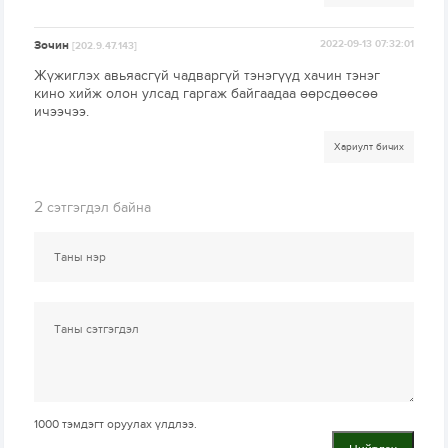
Зочин
2022-09-13 07:32:01
[202.9.47.143]
Жүжиглэх авьяасгүй чадваргүй тэнэгүүд хачин тэнэг
кино хийж олон улсад гаргаж байгаадаа өөрсдөөсөө
ичээчээ.
Хариулт бичих
2
сэтгэгдэл байна
1000
тэмдэгт оруулах үлдлээ.