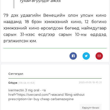
тухай өгүүлдэг ажээ.
79 дэх удаагийн Венецийн олон улсын кино
наадамд 18 бүрэн хэмжээний кино, 12 богино
хэмжээний кино өрсөлдсөн бөгөөд наймдугаар
сарын 31-нээс есдүгээр сарын 10-ны өдрүүдэд
үргэлжилсэн юм.
Сэтгэгдэл
Crkyye
2025-01-05 18:45:21
[178.68.41.154]
ivermectin 3 mg oral - <a
href="https://ivercand.com/">atacand 16mg without
prescription</a> buy cheap carbamazepine
Хариулт бичих