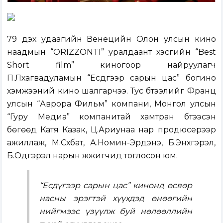
79 дэх удаагийн Венецийн Олон улсын кино
наадмын “ORIZZONTI” уралдаант хэсгийн “Best
Short film” киногоор найруулагч
П.Лхагвадуламын “Есдүгээр сарын цас” богино
хэмжээний кино шалгарчээ. Тус бүтээлийг Франц
улсын “Аврора Фильм” компани, Монгол улсын
“Гуру Медиа” компанитай хамтран бүтээсэн
бөгөөд Катя Казак, Ц.Ариунаа нар продюсерээр
ажиллаж, М.Сүхбат, А.Номин-Эрдэнэ, Б.Энхгэрэл,
Б.Одгэрэл нарын жүжигчид тоглосон юм.
“Есдүгээр сарын цас” кинонд өсвөр
насны эрэгтэй хүүхдэд өнөөгийн
нийгмээс үзүүлж буй нөлөөллийн