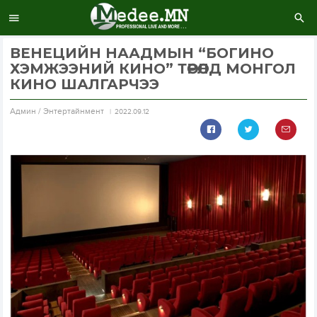
ВЕНЕЦИЙН НААДМЫН “БОГИНО
ХЭМЖЭЭНИЙ КИНО” ТӨРӨЛД МОНГОЛ
КИНО ШАЛГАРЧЭЭ
Aдмин / Энтертайнмент
2022.09.12