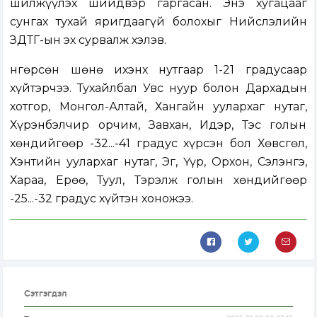
шилжүүлэх
шийдвэр гаргасан
. Энэ хугацааг
сунгах тухай яригдаагүй болохыг Нийслэлийн
ЗДТГ-ын эх сурвалж хэлэв.
Өнгөрсөн шөнө ихэнх нутгаар 1-21 градусаар
хүйтэрчээ. Тухайлбал Увс нуур болон Дархадын
хотгор, Монгол-Алтай, Хангайн уулархаг нутаг,
Хүрэнбэлчир орчим, Завхан, Идэр, Тэс голын
хөндийгөөр -32...-41 градус хүрсэн бол Хөвсгөл,
Хэнтийн уулархаг нутаг, Эг, Үүр, Орхон, Сэлэнгэ,
Хараа, Ерөө, Туул, Тэрэлж голын хөндийгөөр
-25...-32 градус хүйтэн хоножээ.
Сэтгэгдэл