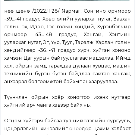
Өнөө шөнө /2022.11.28/ Яармаг, Сонгино орчмоор
-39...-41 градус, Хөвсгөлийн уулархаг нутаг, Завхан
голын эх, Идэр, Тэс голын хөндий, Хүрэнбэлчир
орчмоор -43...-48 градус, Хангай, Хэнтийн
уулархаг нутаг, Эг, Үүр, Туул, Тэрэлж, Хэрлэн голын
хөндийгөөр -36...-41 градус хүрч, хүйтэн хононо
хэмээн Цаг уурын байгууллагаас мэдээлэв. Иймд
хол, ойрын замд гарахдаа дулаан хувцас, машин
техникийн бүрэн бүтэн байдлаа сайтар хангаж,
анхаарал болгоомжтой байхыг анхаарууллаа.
Түүнчлэн ойрын хоёр хоногтоо ихэнх нутгаар
хүйтний эрч чанга хэвээр байх нь.
Огцом хүйтэрч байгаа тул нийслэлийн сургууль,
цэцэрлэгийн хичээлийг өнөөдөр цахим хэлбэрт