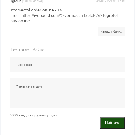
Tgtquc
2025-01-06 04:47:16
[178.68.41.154]
stromectol order online - <a
href="https://ivercand.com/">ivermectin tablet</a> tegretol
buy online
Хариулт бичих
1
сэтгэгдэл байна
1000
тэмдэгт оруулах үлдлээ.
Нийтлэх