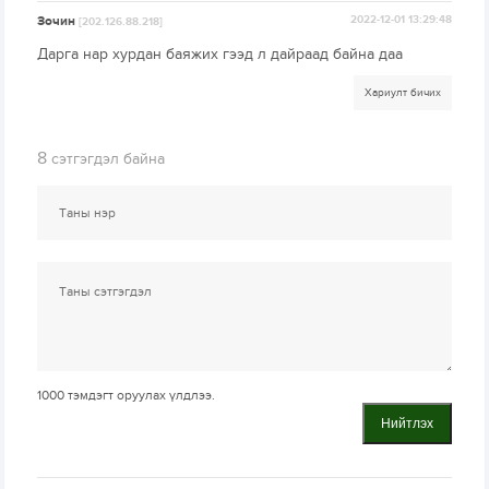
Зочин
2022-12-01 13:29:48
[202.126.88.218]
Дарга нар хурдан баяжих гээд л дайраад байна даа
Хариулт бичих
8
сэтгэгдэл байна
1000
тэмдэгт оруулах үлдлээ.
Нийтлэх