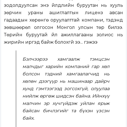
зодолдуулсан энэ үйлдлийн буруутан нь хууль
зөрчин ураны ашиглалтын лиценз авсан
гадаадын хөрөнгө оруулалттай компани, тэдэнд
зөвшөөрөл олгосон Монгол улсын төр билээ.
Төрийн буруутай үйл ажиллагааны золиос нь
жирийн иргэд байж болохгүй ээ... гэжээ
Бэлчээрээ хамгаалж тэмцсэн
малчдыг харийн компаний гар хөл
болсон тэдний хамгаалагчид нь
хөлөн дээгүүр нь машинаар дайрч
хүнд гэмтээгээд зогсохгүй, олуулаа
нийлж өргөж шидсэн байна. Ийнхүү
малчин эр хүчгүйдэж уйлан ярьж
байсан бичлэгийг та бүхэн үзсэн
байх.