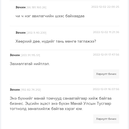
Зочин
2022-12-02 22:00:25
[66.181.160.26]
чи ч нэг авилагчийн шээс байхаадаа
Зочин
2022-12-02 11:21:36
[202.9.40.230]
Хөөрхий дөө, нүдийг тань мөнгө таглажээ?
Зочин
2022-12-01 17:47:56
[203.91.115.51]
Захиалгатай нийтлэл.
Хариулт бичих
Зочин
2022-12-01 16:07:56
[192.82.74.212]
Энэ бүхнийг манай томчууд санаатайгаар хийж байгаа
бизнес. Эцсийн эцэст энэ бүхэн Манай Улсын Тусгаар
тогтнолд заналхийлж байгаа хэрэг юм.
Хариулт бичих