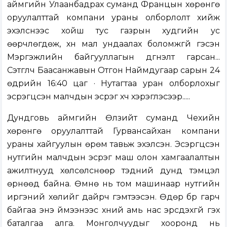
аймгийн Улаанбадрах суманд Францын хөрөнгө
оруулалттай компани ураны олборлолт хийж
эхэлснээс хойш тус газрын худгийн ус
өөрчлөгдөж, хүн мал ундаалах боломжгүй гэсэн
Мэргэжлийн байгууллагын дүгнэлт гарсан...
Сэтгүүлч Баасанжавын Отгон Наймдугаар сарын 24
өдрийн 16:40 цаг · Нутагтаа уран олборлохыг
эсрэгүүцсэн малчдын эсрэг хүч хэрэглэсээр.....
Дундговь аймгийн Өлзийт суманд Чехийн
хөрөнгө оруулалттай Гурвансайхан компани
ураны хайгуулын өрөм тавьж эхэлсэн. Эсэргүүцсэн
нутгийн малчдын эсрэг маш олон хамгаалалтын
ажилтнууд хөлсөлснөөр тэдний дунд тэмцэл
өрнөөд байна. Өмнө нь том машинаар нутгийн
иргэний хөлийг дайрч гэмтээсэн. Өдөр бүр гарч
байгаа энэ үймээнээс хүний амь нас эрсдэхгүй гэх
баталгаа алга. Монголчуудыг хооронд нь