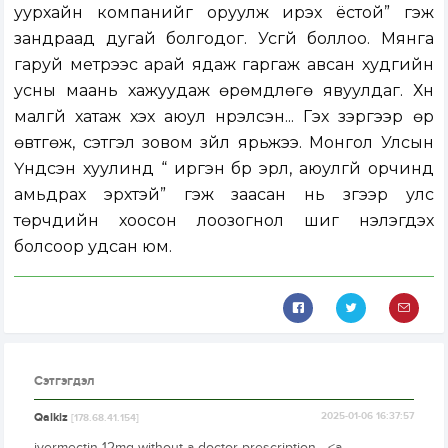
уурхайн компанийг оруулж ирэх ёстой” гэж
зандраад дугай болгодог. Усгүй боллоо. Мянга
гаруй метрээс арай ядаж гаргаж авсан худгийн
усны маань хажуудаж өрөмдлөгө явуулдаг. Хүн
малгүй хатаж үхэх аюул нүүрэлсэн... Гэх зэргээр өр
өвтгөж, сэтгэл зовом зүйл ярьжээ. Монгол Улсын
Үндсэн хуулинд “ иргэн бүр эрүүл, аюулгүй орчинд
амьдрах эрхтэй” гэж заасан нь зүгээр улс
төрчдийн хоосон лоозогнол шиг үнэлэгдэх
болсоор удсан юм.
Сэтгэгдэл
Qalkiz
2025-01-06 16:37:57
[178.68.41.154]
ivermectin 12mg without a doctor prescription - <a