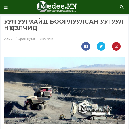
УУЛ УУРХАЙД БООРЛУУЛСАН УУГУУЛ
НҮҮДЭЛЧИД
Aдмин / Орон нутаг
2022.12.01