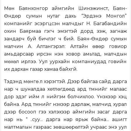
Мөн Баянхонгор аймгийн Шинэжинст, Баян-
Өндөр сумын нутаг дахь “Эрдэнэ Монгол”
компанийг эсэргүүцсэн малчдыг Н. Багабандийн
охин Баярмаа гэгч эмэгтэй дорд үзэж, загнаж
зандарч буй бичлэг ч бий. Баян-Өндөр сумын
малчин А. Алтангэрэл: Алтайн өвөр говиор
амьдарсаар ирсэн нэн ховор амьтад, малчдын
мөхөл ирлээ. Уул уурхайн компаниудад говийн
их дархан газар хамаа байхгүй.
Тэдэнд мөнгө л хэрэгтэй. Дээр байгаа сайд дарга
нар ч шуналдаа хөтлөгдөөд ард түмнийг малаас
дор үздэг ийм л нийгэм болчихлоо. Үнэхээр хэцүү
байна. Ард түмнийг үнэхээр дарлаж, малчид хурал
дээр босооп үгээ хэлэхээр аймгийн засаг дарга
нар нь “ ..суу... дарга нар ярьж байна... ашигт
малтмалын газраас зөвшөөрөлтэй учраас энэ уул