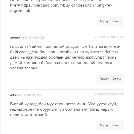
href="https://ivercand.com/">buy candesartan 16mg</a>
tegretol uk
Хариулт бичих
зочин
2022-12-09 08:52:52
[202.131.230.218]
говь-алтай аймагт хан алтай ресурс гэж 1 алтны компани
байгуулагдсан биш говь алтайхан нар хур үзхээ байсан
дээр нь ажилчддаа боолын цалингаар ажлуулдаг ернь
дэмий компани байна лээ эртхэн лицензийн цуцалж
хаавал таарна
Хариулт бичих
Зочин
2022-12-02 08:33:02
[66.181.161.33]
Битгий хуцаад бай муу өлөн шээс минь. Уул уурхайгүй,
гадны хөрөнгө оруулалтгүй бол энэ эмч багш нарын
цалинг яаж өгөхий
Хариулт бичих