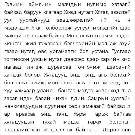
Говийн аймгийн малчдын нулимс хатаагүй
байхад баруун хязгаар Ховд нутагт Хятад эзэдтэй
уул уурхайнууд зөвшөөрөлтэй үгүй нь ч
мэдэгдэхгүй алт олборлож, уугуул иргэдийг шар
махтай нь хатааж байна. Монголын хүн амыг хэдэн
мянган жил тэжээсэн бэлчээрийн мал аж ахуй
газар нутаг, өвс ургамалгүй бол устана. Тусгаар
тогтносон улсын нутаг дэвсгэр дээр харийн хүмүүс
яагаад ингэж дураараа тонгочиж, дээрэнгүй
хандах болов. Хятадууд энд тэнд аль болохгүй
болгоныг хийж, монголын аль өнгөтэй өөдтэйг
хуу хамхаар улайрч байгаа мэдээ хөврөхөд төр
засаг нүдэн балай чихэн дүлий. Самрын хулгайч
нанхиадуудын дуулиан хөрч амжаагүй байхад л
ар араасаа энд тэнд хэрэг тарьж байгаа
хятадуудын тухай мэдээ гарах болсныг
хэвлэлийнхэн мэдээллэж байна. ... Дорноговь