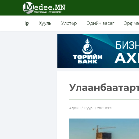
Нүүр
Хууль
Улстөр
Эдийн засаг
Эрүүл м
Улаанбаатарт ө
Aдмин / Нүүр
2023.03.11