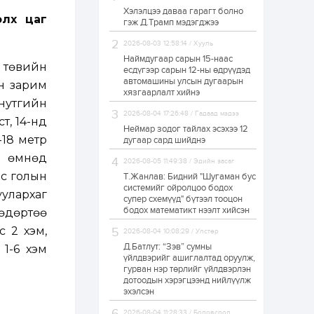
Хэлэлцээ даваа гарагт болно
ЗГ: Автобензин,
тэлх цаг
гэж Д.Трамп мэдэгджээ
дизель түлшний
онцгой албан
татварыг тэглэлээ
2026-08-03 12:58:14 / Хууль
Наймдугаар сарын 15-наас
 төвийн
есдүгээр сарын 12-ны өдрүүдэд
1 өдөр
2
0
автомашины улсын дугаарын
н зарим
З.Мэндсайхан:
хязгаарлалт хийнэ
Хүнсний нөөцийг
 нутгийн
бэлтгэх агуулах,
2026-08-04 17:26:48 / Гадаад мэдээ
зоорь бэлтгэх ААН-
т, 14-нд
үүдэд хөнгөлөлттэй
Неймар зодог тайлах эсэхээ 12
зээл олгоно
-18 метр
дугаар сард шийднэ
1 өдөр
1
0
н өмнөд
2026-08-05 11:49:38 / Эдийн засаг
Европ дахь
монголчуудын
эс голын
Т.Жанлав: Бидний "Шугаман бус
соёлын наадам
системийг ойролцоо бодох
боллоо
уулархаг
супер схемүүд" бүтээл тооцон
бодох математикт нээлт хийсэн
 өдөртөө
1 өдөр
2
0
с 2 хэм,
2026-08-04 10:08:29 / Улстөр
Өнгөрсөн сард
Д.Батлут: “Зэв” сумны
1,439.2 кг үнэт
 1-6 хэм
металл худалдан
үйлдвэрийг ашиглалтад оруулж,
авчээ
гурван нэр төрлийг үйлдвэрлэн
дотоодын хэрэгцээнд нийлүүлж
эхэлсэн
1 өдөр
0
0
Б.Найдалаа: Энэ
2026-08-04 11:28:33 / Боловсрол