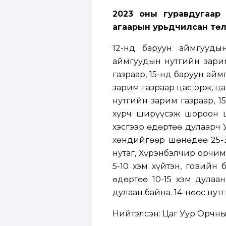
2023 оны гуравдугаар
агаарын урьдчилсан тө
12-нд баруун аймгууды
аймгуудын нутгийн зарим
газраар, 15-нд баруун ай
зарим газраар цас орж, ца
нутгийн зарим газраар, 15
хүрч ширүүсэж шороон шу
хэсгээр өдөртөө дулаарч 
хөндийгөөр шөнөдөө 25-30
нутаг, Хүрэнбэлчир орчим
5-10 хэм хүйтэн, говийн 
өдөртөө 10-15 хэм дулаан
дулаан байна. 14-нөөс нутг
Нийтэлсэн:
Цаг Уур Орчн