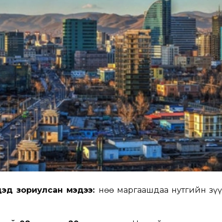
дэд зориулсан мэдээ:
Өнөө маргаашдаа нутгийн зүү