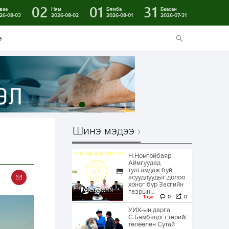
02
01
31
ваа
Ням
Бямба
Баасан
26-08-03
2026-08-02
2026-08-01
2026-07-31
э
Шинэ мэдээ
Н.Номтойбаяр:
Аймгуудад
тулгамдаж буй
асуудлуудыг долоо
хоног бүр Засгийн
газрын...
1 цаг
0
0
УИХ-ын дарга
С.Бямбацогт төрийг
төлөөлөн Сутай