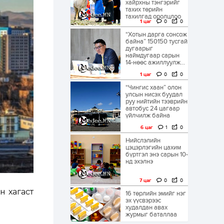
хайрхны тэнгэрийг
тахих төрийн
тахилгад оролцлоо
1 цаг
0
0
“Хотын дарга сонсож
байна” 150150 тусгай
дугаарыг
наймдугаар сарын
14-нөөс ажиллуулж...
1 цаг
0
0
“Чингис хаан” олон
улсын нисэх буудал
руу нийтийн тээврийн
автобус 24 цагаар
үйлчилж байна
6 цаг
1
0
Нийслэлийн
цэцэрлэгийн цахим
бүртгэл энэ сарын 10-
нд эхэлнэ
7 цаг
0
0
н хагаст
16 төрлийн эмийг нэг
эх үүсвэрээс
худалдан авах
журмыг баталлаа