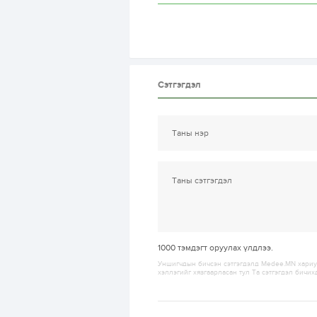
Сэтгэгдэл
1000
тэмдэгт оруулах үлдлээ.
Уншигчдын бичсэн сэтгэгдэлд Medee.MN хариуц
хэллэгийг хязгаарласан тул Та сэтгэгдэл бичих