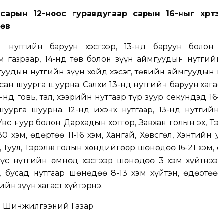
 сарын 12-ноос гуравдугаар сарын 16-ныг
хүр
лөв
н нутгийн баруун хэсгээр, 13-нд баруун болон
 газраар, 14-нд төв болон зүүн аймгуудын нутгий
мгуудын нутгийн зүүн хойд хэсэг, төвийн аймгуудын
сан шуурга шуурна. Салхи 13-нд нутгийн баруун хагас
-нд говь, тал, хээрийн нутгаар түр зуур секундэд 16
урга шуурна. 12-нд ихэнх нутгаар, 13-нд нутгий
Увс нуур болон Дархадын хотгор, Завхан голын эх, Т
 хэм, өдөртөө 11-16 хэм, Хангай, Хөвсгөл, Хэнтийн 
, Туул, Тэрэлж голын хөндийгөөр шөнөдөө 16-21 хэм,
бүс нутгийн өмнөд хэсгээр шөнөдөө 3 хэм хүйтнээ
, бусад нутгаар шөнөдөө 8-13 хэм хүйтэн, өдөртөө
ийн зүүн хагаст хүйтэрнэ.
ы Шинжилгээний Газар