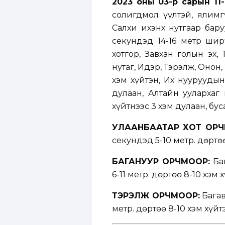
2023 оны 03-р сарын 11-
солигдмол үүлтэй, ялимгү
Салхи ихэнх нутгаар бару
секундэд 14-16 метр ши
хотгор, Завхан голын эх,
нутаг, Идэр, Тэрэлж, Онон,
хэм хүйтэн, Их нууруудын
дулаан, Алтайн уулархаг 
хүйтнээс 3 хэм дулаан, бус
УЛААНБААТАР ХОТ ОРЧ
секундэд 5-10 метр. Өдөртө
БАГАНУУР ОРЧМООР:
Баг
6-11 метр. Өдөртөө 8-10 хэм 
ТЭРЭЛЖ ОРЧМООР:
Багав
метр. Өдөртөө 8-10 хэм хүйт