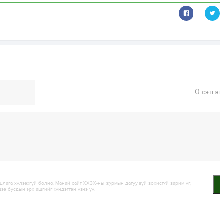
0
сэтгэ
лага хүлээхгүй болно. Манай сайт ХХЗХ-ны журмын дагуу зүй зохисгүй зарим үг,
дээ бусдын эрх ашгийг хүндэтгэн үзнэ үү.