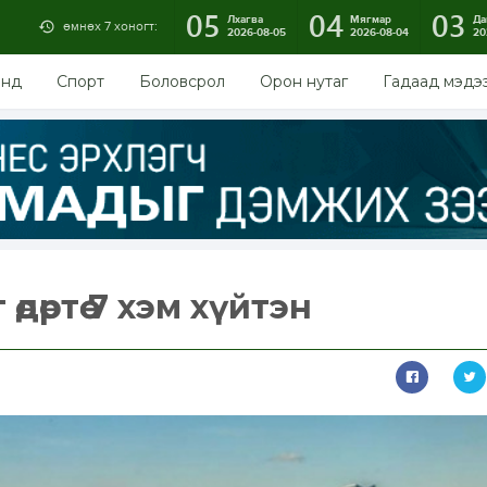
05
04
03
Лхагва
Мягмар
Да
өмнөх 7 хоногт:
2026-08-05
2026-08-04
20
энд
Спорт
Боловсрол
Орон нутаг
Гадаад мэдэ
дөртөө 7 хэм хүйтэн