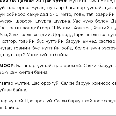
ний 08 цагаас 20 цаг хүртэл:
Нутгийн зүүн өмнөд 
й цас орно. Бусад нутгаар багавтар үүлтэй, цас 
ун хойноос секундэд 5-10 метр, говь, тал, хээрийн
рүүсэж, шороон шуурга шуурна. Увс нуур болон Д
 Тэс голын хөндийгөөр 11-16 хэм, Хөвсгөл, Хэнтийн 
 Улз, Халх голын хөндий, Дорнод, Дарьгангын тал нутг
 хотгор, говийн бүс нутгийн баруун өмнөд хэсгээр
нутаг, говийн бүс нутгийн хойд болон зүүн хэсгэ
ад нутгаар 2-7 хэм хүйтэн байна.
МООР:
Багавтар үүлтэй, цас орохгүй. Салхи баруун
ө 5-7 хэм хүйтэн байна.
автар үүлтэй. Цас орохгүй. Салхи баруун хойноос 
хүйтэн байна.
тар үүлтэй. Цас орохгүй. Салхи баруун хойноос секун
эн байна.