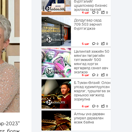
бүртгэлийг
цуцалснаар бизнес
эрхлэхэд таатай...
4 цаг
0
0
Долдугаар сард
709.503 зөрчил
бүртгэгджээ
5 цаг
0
0
Цалинтай ээжийн 50
мянган төгрөгийн
тэтгэмжийг 500
мянгад хүргэх
өргөдөлд санал авч
эхэлжээ
6 цаг
2
0
Б.Түмэн-Өлзий: Олон
улсад хуримтлуулсан
мэдлэг, туршлагаа эх
орныхоо хөгжилд
зориулна
6 цаг
0
0
Алтны үнэ дөрвөн
улирал дараалан
өсөж байна
р-2023”
рт болж