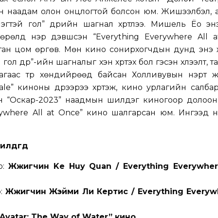
н наадам олон онцлогтой болсон юм. Жишээлбэл, а
эгтэй гол” дүрийн шагнал хүртлээ. Мишель Ёо эн
өрөлд нэр дэвшсэн “Everything Everywhere All a
алтан цом өргөв. Мөн кино сонирхогчдын дунд энэ
ол дүр”-ийн шагналыг хэн хүртэх бол гэсэн хүлээлт, т
лагаас түр хөндийрөөд байсан Холливувын нэрт ж
e” киноны дүрээрээ хүртэж, кино урлагийн салбар
ин “Оскар-2023” наадмын шилдэг киногоор долоон
verywhere All at Once” кино шалгарсан юм. Ингээд
лдгүүд
р:
Жүжигчин Ke Huy Quan / Everything Everywhere
р:
Жүжигчин Жэйми Ли Кертис / Everything Everywh
“Avatar: The Way of Water” кино