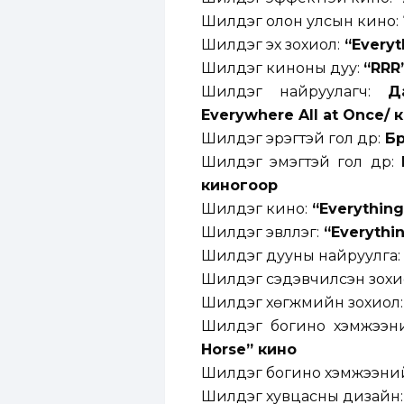
Шилдэг олон улсын кино: 
Шилдэг эх зохиол:
“Everyt
Шилдэг киноны дуу:
“RRR
Шилдэг найруулагч:
Д
Everywhere All at Once/ 
Шилдэг эрэгтэй гол дүр:
Бр
Шилдэг эмэгтэй гол дүр:
киногоор
Шилдэг кино:
“Everything
Шилдэг эвлүүлэг:
“Everythin
Шилдэг дууны найруулга: 
Шилдэг сэдэвчилсэн зохи
Шилдэг хөгжмийн зохиол: 
Шилдэг богино хэмжээни
Horse” кино
Шилдэг богино хэмжээний
Шилдэг хувцасны дизайн: