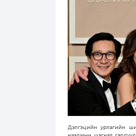
Дэлгэцийн урлагийн шил
наадмын шагнал гардуул