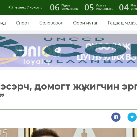
06
05
04
Пүрэв
Лхагва
Мяг
өмнөх 7 хоногт:
2026-08-06
2026-08-05
202
энд
Спорт
Боловсрол
Орон нутаг
Гадаад мэдэ
тэсэрч, домогт жүжигчин эр
”