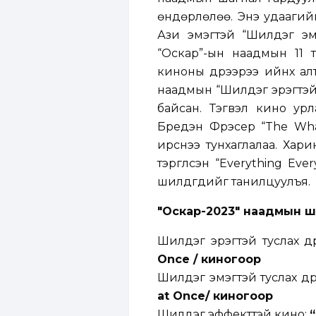
өндөрлөлөө. Энэ удаагий
Ази эмэгтэй “Шилдэг эм
“Оскар”-ын наадмын 11 т
киноны дүрээрээ ийнхүү 
наадмын “Шилдэг эрэгтэй г
байсан. Тэгвэл кино ур
Бредэн Фрэсер “The Whal
ирснээ тунхаглалаа. Хар
тэргүүлсэн “Everything E
шилдгүүдийг танилцуулъя.
"Оскар-2023" наадмын ши
Шилдэг эрэгтэй туслах дү
Once / киногоор
Шилдэг эмэгтэй туслах дү
at Once/ киногоор
Шилдэг эффекттэй кино: