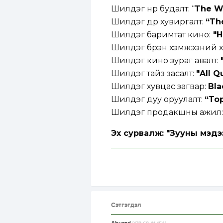
Шилдэг нүүр будалт: “
The W
Шилдэг дүр хувиргалт:
“Th
Шилдэг баримтат кино:
"Н
Шилдэг бүрэн хэмжээний хү
Шилдэг кино зураг авалт:
Шилдэг тайз засалт:
"All 
Шилдэг хувцас загвар:
Bla
Шилдэг дуу оруулалт:
“To
Шилдэг продакшны ажил
Эх сурвалж: "Зууны мэдэ
Сэтгэгдэл