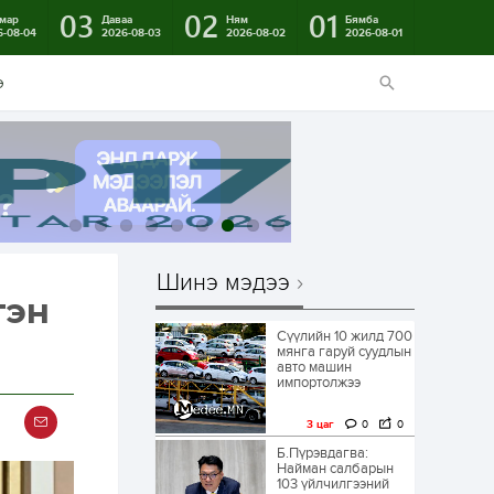
03
02
01
мар
Даваа
Ням
Бямба
6-08-04
2026-08-03
2026-08-02
2026-08-01
э
Шинэ мэдээ
гэн
Сүүлийн 10 жилд 700
мянга гаруй суудлын
авто машин
импортолжээ
3 цаг
0
0
Б.Пүрэвдагва:
Найман салбарын
103 үйлчилгээний