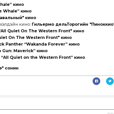
hale” кино
e Whale” кино
авальный" кино
үхэлдэйн кино:
Гильермо дельТорогийн "Пиноккио
"All Quiet On The Western Front" кино
Quiet On The Western Front" кино
ck Panther “Wakanda Forever” кино
p Gun: Maverick” кино
:
“All Quiet on the Western Front” кино
э" сонин
2025-