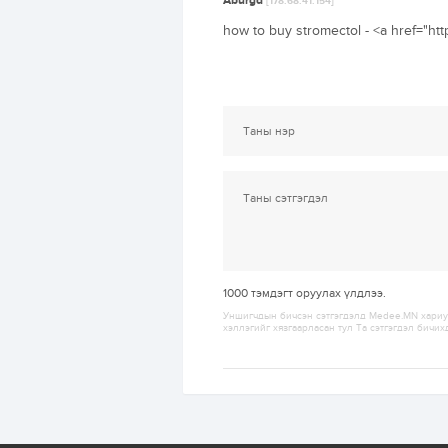
Aburgd
[178.68.41.154]
how to buy stromectol - <a href="htt
1000
тэмдэгт оруулах үлдлээ.
Уншигчдын бичсэн сэтгэгдэлд Medee.MN хариуц
хэллэгийг хязгаарласан тул Та сэтгэгдэл бичих