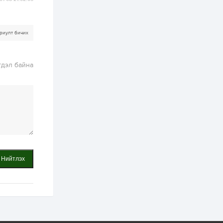
ААН-үүдийн дансыг
битүүмжлэхгүй
1 өдөр
1
0
риулт бичих
Нөөцийн махны
худалдаа,
борлуулалтыг
нээлттэй ил тод
гдэл байна
болгоно
2 өдөр
0
0
ЗГ: Автобензин,
дизель түлшний
онцгой албан
татварыг тэглэлээ
2 өдөр
3
0
З.Мэндсайхан:
Хүнсний нөөцийг
бэлтгэх агуулах,
Нийтлэх
зоорь бэлтгэх ААН-
үүдэд хөнгөлөлттэй
зээл олгоно
2 өдөр
1
0
Европ дахь
монголчуудын
соёлын наадам
боллоо