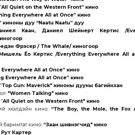
“
All Quiet on the Western Front” кино
hing Everywhere All at Once” кино
” киноны дуу “Naatu Naatu” дуу
аниел Кван, Даниел Шейнерт Кертис /Ever
киногоор
едэн Фрэсер / The Whale/ киногоор
Мишель Ёо Кертис /Everything Everywhere All a
 Everywhere All at Once” кино
g Everywhere All at Once” кино
"
Top Gun: Maverick" киноны дууны багийнхан
ол:
"Women Talking" кино
"
All Quiet on the Western Front" кино
й хүүхэлдэйн кино:
“The Boy, the Mole, the Fox 
 баримтат кино:
“Заан шивнэгчид" кино
Рут Картер