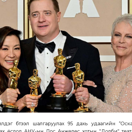
дэг бүтээл шалгаруулах 95 дахь удаагийн “Оска
ах ёслол АНУ-ын Лос Анжелес хотын "Долби" теат