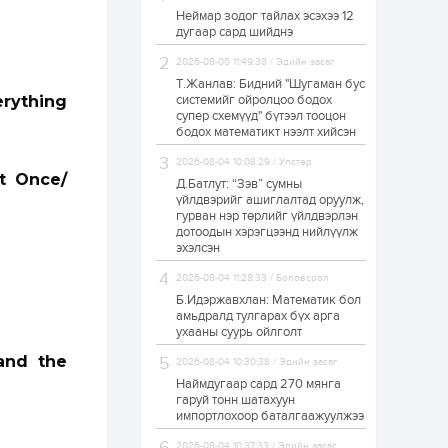
Неймар зодог тайлах эсэхээ 12
Н.Номтойбаяр:
дугаар сард шийднэ
Аймгуудад
тулгамдаж буй
асуудлуудыг долоо
2026-08-05 11:49:38 / Эдийн засаг
хоног бүр Засгийн
Т.Жанлав: Бидний "Шугаман бус
газрын...
ything
системийг ойролцоо бодох
1 өдөр
0
0
супер схемүүд" бүтээл тооцон
УИХ-ын дарга
бодох математикт нээлт хийсэн
С.Бямбацогт төрийг
төлөөлөн Сутай
2026-08-04 10:08:29 / Улстөр
хайрхны тэнгэрийг
t Once/
тахих төрийн
Д.Батлут: “Зэв” сумны
тахилгад оролцлоо
үйлдвэрийг ашиглалтад оруулж,
1 өдөр
2
0
гурван нэр төрлийг үйлдвэрлэн
дотоодын хэрэгцээнд нийлүүлж
“Хотын дарга сонсож
байна” 150150 тусгай
эхэлсэн
дугаарыг
наймдугаар сарын
2026-08-04 11:28:33 / Боловсрол
14-нөөс ажиллуулж...
Б.Идэржавхлан: Математик бол
1 өдөр
0
0
амьдралд тулгарах бүх арга
ухааны суурь ойлголт
“Чингис хаан” олон
улсын нисэх буудал
and the
2026-08-04 10:30:38 / Эдийн засаг
руу нийтийн тээврийн
автобус 24 цагаар
Наймдугаар сард 270 мянга
үйлчилж байна
гаруй тонн шатахуун
импортлохоор баталгаажуулжээ
1 өдөр
1
0
Нийслэлийн
2026-08-04 10:37:33 / Эдийн засаг