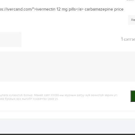
ps://ivercand.com/">ivermectin 12 mg pills</a> carbamazepine price
Ха
1
сэтгэ
лага хүлээхгүй болно. Манай сайт ХХЗХ-ны журмын дагуу зүй зохисгүй зарим үг,
дээ бусдын эрх ашгийг хүндэтгэн үзнэ үү.