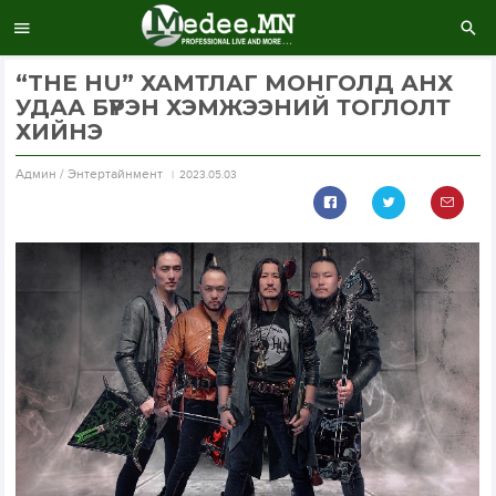
“THE HU” ХАМТЛАГ МОНГОЛД АНХ
УДАА БҮРЭН ХЭМЖЭЭНИЙ ТОГЛОЛТ
ХИЙНЭ
Aдмин / Энтертайнмент
2023.05.03