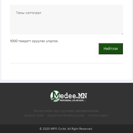
1000
тэмдэгт оруулах үлдлээ.
Нийтлэх
Зохиогчийн эрх хуулиар хамгаалагдсан.
Бидний тухай
Сурталчилгаа байршуулах
Холбоо барих
© 2020 MPO Co.ltd. All Right Reserved.