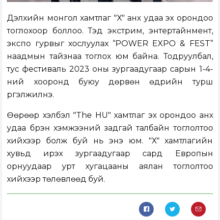
Дэлхийн монгол хамтлаг "Хү" анх удаа эх орондоо
тоглохоор боллоо. Тэд экстрим, энтертайнмент,
экспо гурвыг хослуулах “POWER EXPO & FEST”
наадмын тайзнаа тоглох юм байна. Тодруулбал,
тус фестиваль 2023 оны зургаадугаар сарын 1-4-
ний хооронд буюу дөрвөн өдрийн турш
үргэлжилнэ
.
Өөрөөр хэлбэл "The HU" хамтлаг эх орондоо анх
удаа бүрэн хэмжээний задгай талбайн тоглолтоо
хийхээр болж буй нь энэ юм. "Хү" хамтлагийн
хувьд ирэх зургаадугаар сард Европын
орнуудаар урт хугацааны аялан тоглолтоо
хийхээр төлөвлөөд буй.