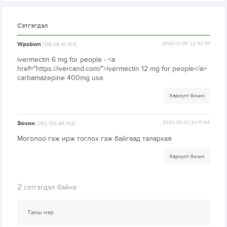
Сэтгэгдэл
Wpsbwn
2025-01-09 22:43:19
[178.68.41.154]
ivermectin 6 mg for people - <a
href="https://ivercand.com/">ivermectin 12 mg for people</a>
carbamazepine 400mg usa
Хариулт бичих
Зочин
2023-05-03 21:17:44
[202.126.88.142]
Моголоо гэж ирж тоглох гэж байгаад талархая
Хариулт бичих
2
сэтгэгдэл байна