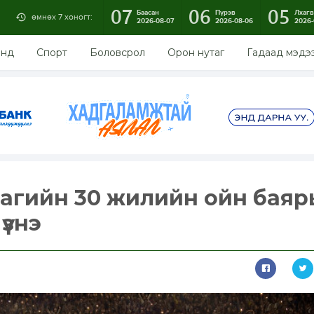
07
06
05
Баасан
Пүрэв
Лхагв
өмнөх 7 хоногт:
2026-08-07
2026-08-06
2026-
энд
Спорт
Боловсрол
Орон нутаг
Гадаад мэдэ
агийн 30 жилийн ойн баяр
үзнэ