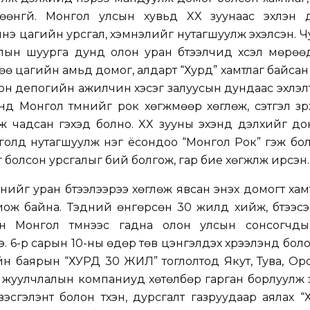
цөөнгүй. Монгол улсын хувьд XX зуунаас эхлэн 
инэ цагийн урсгал, хэмнэлийг нутагшуулж эхэлсэн.
Ч
ын шуурга дунд олон уран бүтээлчид хүсэл мөрөө
нөө цагийн амьд домог, алдарт “Хурд” хамтлаг байсан
он депогийн ажилчин хэсэг залуусын дундаас эхлэлтэ
нд Монгол түмнийг рок хөгжмөөр хөглөж, сэтгэл зү
 чадсан гэхэд болно. XX зууны эхэнд дэлхийг до
голд нутагшуулж нэг ёсондоо “Монгол Рок” гэж бо
олсон урсгалыг бий болгож, гар бие хөгжүүлж ирсэн.
нийг уран бүтээлээрээ хөглөж явсан энэхүү домогт ха
ож байна. Тэдний өнгөрсөн 30 жилд хийж, бүтээсэ
н Монгол түмнээс гадна олон улсын сонсогчды
э. 6-р сарын 10-
ны
өдөр төв цэнгэлдэх хүрээлэнд боло
н баярын “ХУРД 30 ЖИЛ” тоглолтод Якут, Тува, Ор
л жуулчлалын компаниуд хөтөлбөр гарган борлуулж 
зэсгэлэнт болон түүхэн, дурсгалт газруудаар аялах 