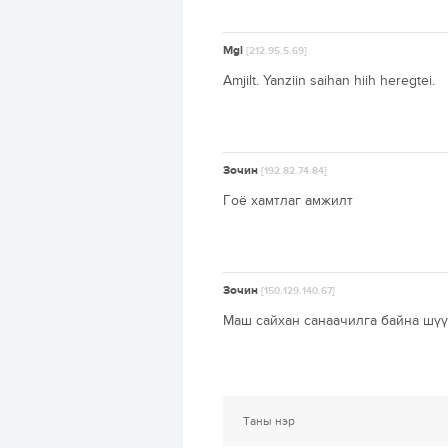
Mgl
[212.95.5.69]
Amjilt. Yanziin saihan hiih heregtei.
Зочин
[192.82.74.84]
Гоё хамтлаг амжилт
Зочин
[150.129.140.67]
Маш сайхан санаачилга байна шүү 