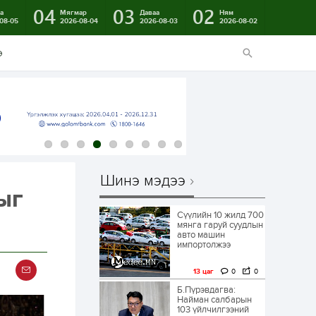
04
03
02
а
Мягмар
Даваа
Ням
08-05
2026-08-04
2026-08-03
2026-08-02
э
Шинэ мэдээ
ыг
Сүүлийн 10 жилд 700
мянга гаруй суудлын
авто машин
импортолжээ
13 цаг
0
0
Б.Пүрэвдагва:
Найман салбарын
103 үйлчилгээний