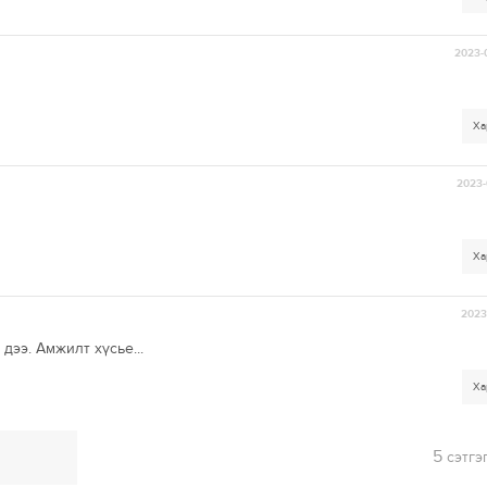
2023-
Ха
2023-
Ха
2023-
дээ. Амжилт хүсье...
Ха
5
сэтгэ