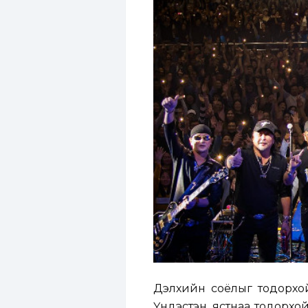
Дэлхийн соёлыг тодорхой
Үндэстэн, ястнаа тодорхо