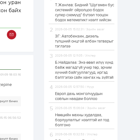
сон уран
Т.Жанлав: Бидний "Шугаман бус
Н.Номтойбаяр:
сон байх
системийг ойролцоо бодох
Аймгуудад
супер схемүүд" бүтээл тооцон
тулгамдаж буй
асуудлуудыг долоо
бодох математикт нээлт хийсэн
хоног бүр Засгийн
газрын...
2026-08-05 15:02:31 / Эдийн засаг
1 өдөр
0
0
ЗГ: Автобензин, дизель
УИХ-ын дарга
түлшний онцгой албан татварыг
С.Бямбацогт төрийг
тэглэлээ
төлөөлөн Сутай
хайрхны тэнгэрийг
2026-08-05 12:11:05 / Улстөр
тахих төрийн
тахилгад оролцлоо
Б.Найдалаа: Энэ өвөл илүү хүнд
1 өдөр
3
0
байж магадгүй учир төр, эрчим
хүчний байгууллагууд, иргэд
“Хотын дарга сонсож
01-09 18:03:16
байна” 150150 тусгай
бэлтгэлээ сайн хангах нь зүйтэй
дугаарыг
zepine
наймдугаар сарын
2026-08-05 12:57:50 / Нүүр
14-нөөс ажиллуулж...
Европ дахь монголчуудын
1 өдөр
0
0
соёлын наадам боллоо
риулт бичих
“Чингис хаан” олон
2026-08-05 15:06:04 / Эдийн засаг
улсын нисэх буудал
руу нийтийн тээврийн
Нөөцийн махны худалдаа,
05-15 06:56:52
автобус 24 цагаар
борлуулалтыг нээлттэй ил тод
үйлчилж байна
болгоно
1 өдөр
1
0
2026-08-06 10:32:53 / Улстөр
Нийслэлийн
риулт бичих