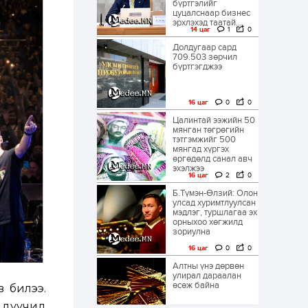
бүртгэлийг
цуцалснаар бизнес
эрхлэхэд таатай...
14 цаг
1
0
Долдугаар сард
709.503 зөрчил
бүртгэгджээ
16 цаг
0
0
Цалинтай ээжийн 50
мянган төгрөгийн
тэтгэмжийг 500
мянгад хүргэх
өргөдөлд санал авч
эхэлжээ
16 цаг
2
0
Б.Түмэн-Өлзий: Олон
улсад хуримтлуулсан
мэдлэг, туршлагаа эх
орныхоо хөгжилд
зориулна
16 цаг
0
0
Алтны үнэ дөрвөн
улирал дараалан
өсөж байна
 билээ.
, дуучид