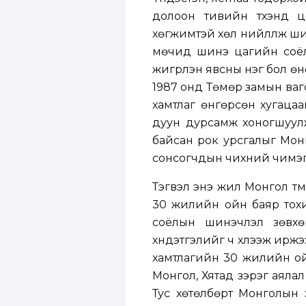
долоон тивийн түүхэнд 
хөгжимтэй хөл нийлүүлж ш
мөчид шинэ цагийн соёл
жигүүрлэн явсны нэг бол ө
1987 онд Төмөр замын ваг
хамтлаг өнгөрсөн хугацаа
дуун дурсамж хоногшуулж
байсан рок урсгалыг Мон
сонсогчдын чихний чимэг б
Тэгвэл энэ жил Монгол түм
30 жилийн ойн баяр тохи
соёлын шинэчлэл зөвхө
хүндэтгэлийг ч хүлээж иржэ
хамтлагийн 30 жилийн ой
Монгол, Хятад зэрэг аяла
Тус хөтөлбөрт Монголын ү