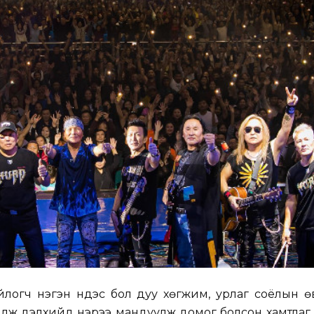
логч нэгэн үндэс бол дуу хөгжим, урлаг
соёлын
өв
йлж дэлхийд нэрээ мандуулж домог болсон хамтлаг