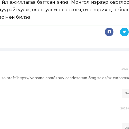
н үйл ажиллагаа багтсан ажээ. Монгол нэрээр овогло
цуурайтуулж, олон улсын
сонсогчдын
зорих цэг бол
с мөн билээ.
2025-
- <a href="https://ivercand.com/">buy candesartan 8mg sale</a> carbama
Ха
2023-
Ха