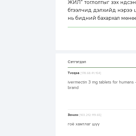
ЖИЛ” тоглолтыг үзэх үндсэ
бүтээлчид дэлхийд нэрээ 
нь бидний бахархал мөнөө
Сэтгэгдэл
Tvcqsa
[178.68.41.154]
ivermectin 3 mg tablets for humans 
brand
Зочин
[103.212.119.65]
гоё хамтлаг шүү