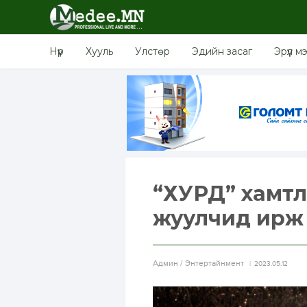
Нүүр
Хууль
Улстөр
Эдийн засаг
Эрүүл м
“ХУРД” хамтл
жуулчид ирж 
Aдмин / Энтертайнмент
2023.05.12