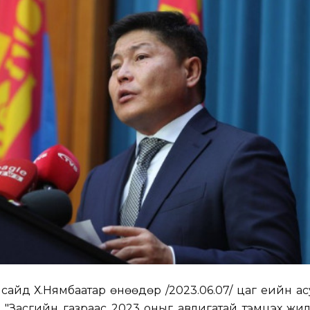
 сайд Х.Нямбаатар өнөөдөр /2023.06.07/ цаг үеийн а
 "Засгийн газраас 2023 оныг авлигатай тэмцэх жи