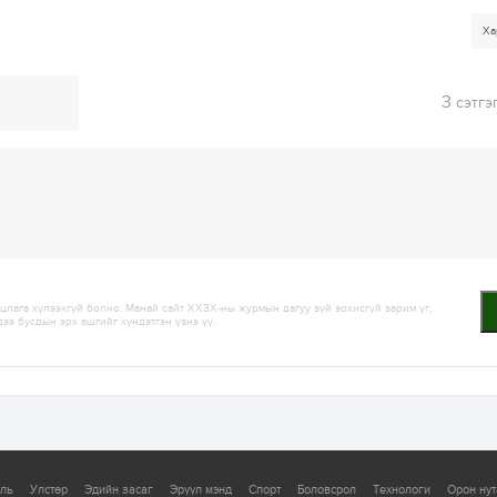
Ха
3
сэтгэ
лага хүлээхгүй болно. Манай сайт ХХЗХ-ны журмын дагуу зүй зохисгүй зарим үг,
дээ бусдын эрх ашгийг хүндэтгэн үзнэ үү.
уль
Улстөр
Эдийн засаг
Эрүүл мэнд
Спорт
Боловсрол
Технологи
Орон нут