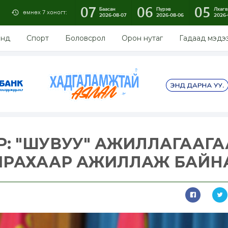
07
06
05
Баасан
Пүрэв
Лхагв
өмнөх 7 хоногт:
2026-08-07
2026-08-06
2026-
энд
Спорт
Боловсрол
Орон нутаг
Гадаад мэдэ
Р: "ШУВУУ" АЖИЛЛАГААГА
АВЧРАХААР АЖИЛЛАЖ БАЙН