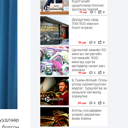
бүртгэлийг
цуцалснаар бизнес
эрхлэхэд таатай...
17 цаг
1
0
Долдугаар сард
709.503 зөрчил
бүртгэгджээ
19 цаг
0
0
Цалинтай ээжийн 50
мянган төгрөгийн
тэтгэмжийг 500
мянгад хүргэх
өргөдөлд санал авч
эхэлжээ
19 цаг
2
0
Б.Түмэн-Өлзий: Олон
улсад хуримтлуулсан
мэдлэг, туршлагаа эх
орныхоо хөгжилд
зориулна
20 цаг
0
0
Алтны үнэ дөрвөн
улирал дараалан
өсөж байна
суудлаар
л болгон