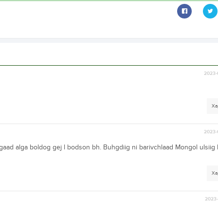
2023-
Ха
2023-
aad alga boldog gej l bodson bh. Buhgdiig ni barivchlaad Mongol ulsiig 
Ха
2023-