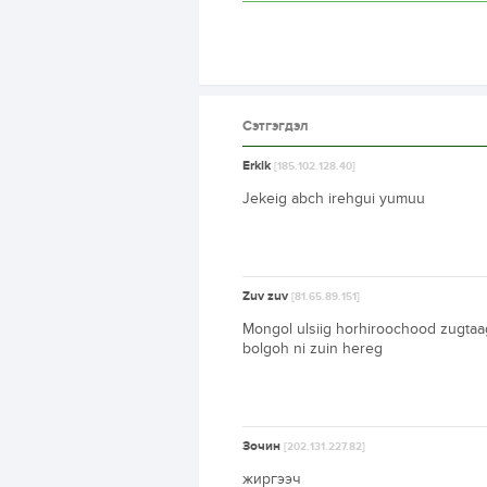
Сэтгэгдэл
Erkik
[185.102.128.40]
Jekeig abch irehgui yumuu
Zuv zuv
[81.65.89.151]
Mongol ulsiig horhiroochood zugtaag
bolgoh ni zuin hereg
Зочин
[202.131.227.82]
жиргээч