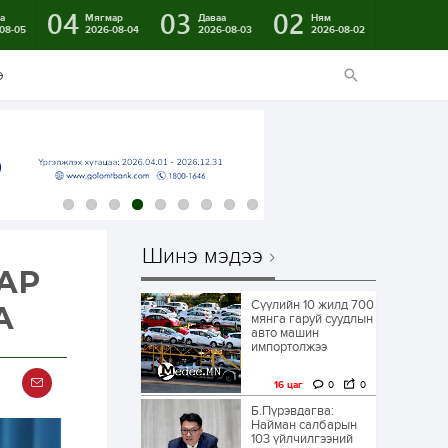
04
03
02
а
Мягмар
Даваа
Ням
08-05
2026-08-04
2026-08-03
2026-08-02
э
Шинэ мэдээ
АР
Сүүлийн 10 жилд 700
А
мянга гаруй суудлын
авто машин
импортолжээ
16 цаг
0
0
Б.Пүрэвдагва:
Найман салбарын
103 үйлчилгээний