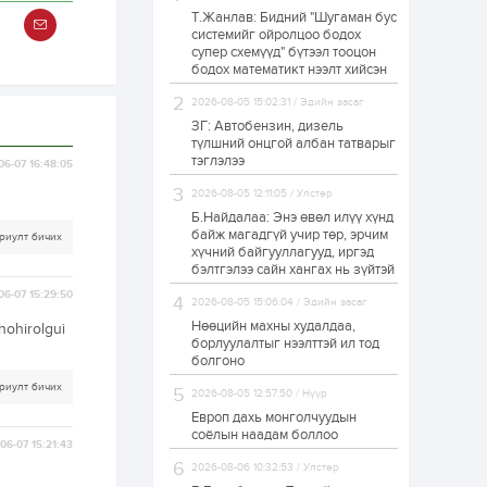
Т.Жанлав: Бидний "Шугаман бус
Н.Номтойбаяр:
системийг ойролцоо бодох
Аймгуудад
супер схемүүд" бүтээл тооцон
тулгамдаж буй
асуудлуудыг долоо
бодох математикт нээлт хийсэн
хоног бүр Засгийн
газрын...
2026-08-05 15:02:31 / Эдийн засаг
1 өдөр
0
0
ЗГ: Автобензин, дизель
УИХ-ын дарга
түлшний онцгой албан татварыг
С.Бямбацогт төрийг
тэглэлээ
06-07 16:48:05
төлөөлөн Сутай
хайрхны тэнгэрийг
2026-08-05 12:11:05 / Улстөр
тахих төрийн
тахилгад оролцлоо
Б.Найдалаа: Энэ өвөл илүү хүнд
1 өдөр
3
0
байж магадгүй учир төр, эрчим
риулт бичих
хүчний байгууллагууд, иргэд
“Хотын дарга сонсож
байна” 150150 тусгай
бэлтгэлээ сайн хангах нь зүйтэй
дугаарыг
06-07 15:29:50
наймдугаар сарын
2026-08-05 15:06:04 / Эдийн засаг
14-нөөс ажиллуулж...
Нөөцийн махны худалдаа,
hohirolgui
1 өдөр
0
0
борлуулалтыг нээлттэй ил тод
болгоно
“Чингис хаан” олон
улсын нисэх буудал
риулт бичих
2026-08-05 12:57:50 / Нүүр
руу нийтийн тээврийн
автобус 24 цагаар
Европ дахь монголчуудын
үйлчилж байна
соёлын наадам боллоо
06-07 15:21:43
1 өдөр
1
0
2026-08-06 10:32:53 / Улстөр
Нийслэлийн