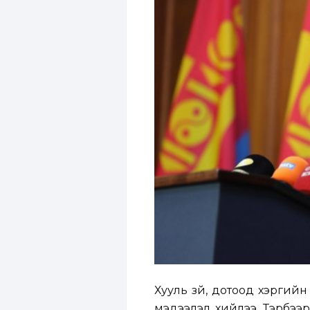
Хууль зүй, дотоод хэргийн
мэдээлэл хийлээ. Тэрбээр