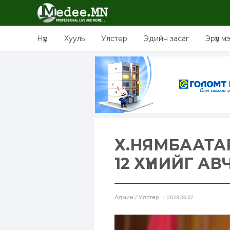
Нүүр
Хууль
Улстөр
Эдийн засаг
Эрүүл м
Х.НЯМБААТА
12 ХҮНИЙГ 
Aдмин / Улстөр
2023.06.07