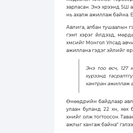
зарласан. Энэ хүрээнд 5Ш 
нь ахалж ажиллаж байна. Б
Авлига, албан тушаалын г
гэмт хэрэг үйлдээд, мөр
хүмүүсийг Монгол Улсад ав
ажиллана гэдэг зүйлийг яр
Энэ тоо өсч, 127
хүрээнд тасралтг
хамтран ажиллаж а
Өнөөдрийн байдлаар авли
улаан буланд 22 хүн, хөх
хүнийг олж тогтоосон. Тав
ажлыг хангаж байна" гэлээ