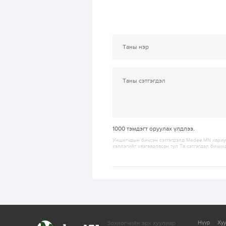
1000
тэмдэгт оруулах үлдлээ.
Уншигчдын бичсэн сэтгэгдэлд Medee.MN хариуц
хэллэгийг хязгаарласан тул Та сэтгэгдэл бичих
Зохиогчийн эрх хуулиар
Нүүр
Ху