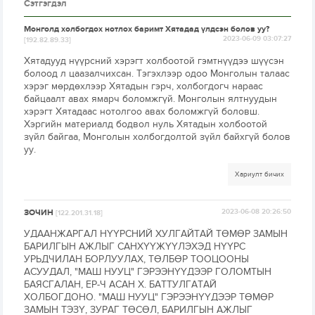
Сэтгэгдэл
Монголд холбогдох нотлох баримт Хятадад үлдсэн болов уу?
2023-06-09 03:07:27
[192.82.89.33]
Хятадууд нүүрсний хэрэгт холбоотой гэмтнүүдээ шүүсэн
болоод л цаазалчихсан. Тэгэхлээр одоо Монголын талаас
хэрэг мөрдөхлээр Хятадын гэрч, холбогдогч нараас
байцаалт авах ямарч боломжгүй. Монголын ялтнуудын
хэрэгт Хятадаас нотолгоо авах боломжгүй боловш.
Хэргийн материалд бодвол нуль Хятадын холбоотой
зүйл байгаа, Монголын холбогдолтой зүйл байхгүй болов
уу.
Хариулт бичих
ЗОЧИН
2023-06-08 20:26:50
[122.201.31.18]
УДААНЖАРГАЛ НҮҮРСНИЙ ХУЛГАЙТАЙ ТӨМӨР ЗАМЫН
БАРИЛГЫН АЖЛЫГ САНХҮҮЖҮҮЛЭХЭД НҮҮРС
УРЬДЧИЛАН БОРЛУУЛАХ, ТӨЛБӨР ТООЦООНЫ
АСУУДАЛ, "МАШ НУУЦ" ГЭРЭЭНҮҮДЭЭР ГОЛОМТЫН
БАЯСГАЛАН, ЕР-Ч АСАН Х. БАТТУЛГАТАЙ
ХОЛБОГДОНО. "МАШ НУУЦ" ГЭРЭЭНҮҮДЭЭР ТӨМӨР
ЗАМЫН ТЭЗҮ, ЗУРАГ ТӨСӨЛ, БАРИЛГЫН АЖЛЫГ