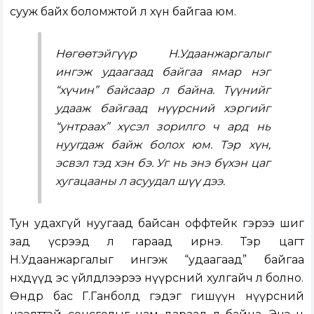
сууж байх боломжтой л хүн байгаа юм.
Нөгөөтэйгүүр Н.Удаанжаргалыг
ингэж удаагаад байгаа ямар нэг
“хүчин” байсаар л байна. Түүнийг
удааж байгаад нүүрсний хэргийг
“унтраах” хүсэл зорилго ч ард нь
нуугдаж байж болох юм. Тэр хүн,
эсвэл тэд хэн бэ. Уг нь энэ бүхэн цаг
хугацааны л асуудал шүү дээ.
Тун удахгүй нуугаад байсан оффтейк гэрээ шиг
зад үсрээд л гараад ирнэ. Тэр цагт
Н.Удаанжаргалыг ингэж “удаагаад” байгаа
нөхдүүд эс үйлдлээрээ нүүрсний хулгайч л болно.
Өнөөдөр бас Г.Ганболд гэдэг гишүүн нүүрсний