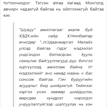
тогтоочихдог. Тэгсэн атлаа яагаад Монголд
авчирч чадахгүй байгаа нь ойлгомжгүй байгаа
юм.
“Шувуу” ажиллагааг ахалж буй
ХЗДХ-ийн сайд Х.Нямбаатар
өчигдөр “...Н.Удаанжаргал Малайз
улсад байгаа гэдэг мэдээлэл
үндсэндээ батлагдсан. Хууль
сахиулах байгууллагууд руу бичгээ
хүргүүлээд, ажиллаж байна. Уг
мэдээллийг энэ нөхөд маань ч бас
сонсож байгаа. Гэм буруугийн
асуудлыг бид шийдэхгүй. Тиймээс
хэргээ үнэн зөвөөр шийдүүлэх,
өөрсдөө хүндрэл чирэгдэл
учруулалгүйгээр шалгуулах нь хэн