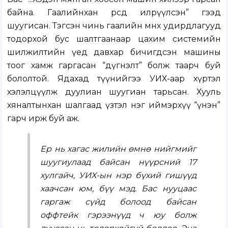
байна. Гаалийнхан өөрсдөө илрүүлсэн” гээд
шуугисан. Тэгсэн чинь гаалийн өмнөх удирдлагууд
тодорхой бус шалтгаанаар цахим системийн
шилжилтийн үед давхар бичигдсэн машины
тоог хамж гаргасан “дүгнэлт” болж таарч буй
бололтой. Ядахад түүнийгээ УИХ-аар хүртэл
хэлэлцүүлж дуулиан шуугиан тарьсан. Хууль
хяналтынхан шалгаад үзтэл нэг иймэрхүү “үнэн”
гарч ирж буй аж.
Ер нь хагас жилийн өмнө нийгмийг
шуугиулаад байсан нүүрсний 17
хулгайч, УИХ-ын нэр бүхий гишүүд
хаачсан юм, бүү мэд. Бас нууцаас
гаргаж сүйд болоод байсан
оффтейк гэрээнүүд ч юу болж