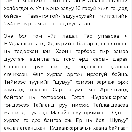
зам” компанийн захирал асан Н.Удаанжаргалтай
холбогдоно. Уг нь энэ залуу 10 гаруй жил гацаад
байсан Тавантолгой-Гашуунсухайт чиглэлийн
234 км төмөр замыг барьж дуусгасан.
Энэ бол том үйл явдал. Тэр утгаараа ч
Н.Удаанжаргалд Хөдөлмөрийн баатар цол олгосон
нь тодорхой юм. Харин тэрбээр төмөр замаа
дуусгаж, ашиглалтад өгснөөсөө ердөө сарын дараа
Солонгос руу нисээд, тэндээсээ цаашаа
явчихсан. Өнөөг хүртэл эргэж ирээгүй байна.
Тиймээс түүнийг “шувуу” хэмээн зарлаж эрж
хайгаад эхэлсэн. Сар гаруйн өмнө Аргентинд
байгааг нь тогтоосон. Гэтэл Н.Удаанжаргал
тэндээсээ Тайланд руу нисэж, Тайландаасаа
машинд суугаад Малайз руу орчихсон. Одоог
хүртэл тэндээ байгаа аж. Ер нь бол “Шувуу”
ажиллагааныхан Н.Удаанжаргалын хаана байгааг