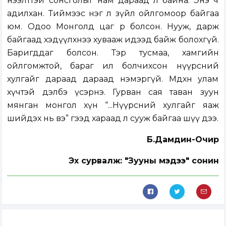
нээлттэй сонсголыг нам дараад л байна. Энэ ч
адилхан. Тиймээс нэг л зүйл ойлгомоор байгаа
юм. Одоо Монголд цаг өөр болсон. Нууж, дарж
байгаад хэдүүлхнээ хувааж идээд байж болохгүй.
Баригддаг болсон. Тэр тусмаа, хамгийн
ойлгомжтой, бараг ил болчихсон нүүрсний
хулгайг дараад дараад нэмэргүй. Мөдхөн улам
хүчтэй дэлбэ үсэрнэ. Гурван сая таван зуун
мянган монгол хүн “...Нүүрсний хулгайг яаж
шийдэх нь вэ” гээд хараад л сууж байгаа шүү дээ.
Б.Дамдин-Очир
Эх сурвалж: "Зууны мэдээ" сонин