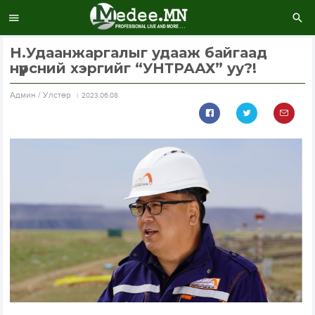
Н.Удаанжаргалыг удааж байгаад
нүүрсний хэргийг “УНТРААХ” уу?!
Aдмин / Улстөр
2023.06.08