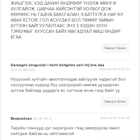
ЖИШГЭЭС ХЭД ДАХИН ӨНДРӨӨР ҮНЭЛЖ МӨНГӨ
ХУЛГАЙЛЖ, ЦАВЧАА ХИЙСЭНТЭЙ ХОЛБОГДОЖ
ӨӨРӨӨС НЬ ГАДНА БАЯСГАЛАН, Х.БАТТУЛГА НАР ЯЛ
АВАХ ЁСТОЙ, ГОЛ АСУУДАЛ БОЛ ТӨМӨР ЗАМЫН
БҮТЭЭН БАЙГУУЛАЛТААС ЭНЭ 3 ХЭДЭН ЗУУН
ТЭРБУМЫГ ХУУССАН БАЙХ МАГАДЛАЛ МАШ ӨНДӨР
БГАА.
Хариулт бичих
Daraagiin songuuliar l harih beltgelee sain hiij bna daa
2023-06-08 13:24:35
[202.55.188.123]
Нүүрсний хулгайч авилгалчидаа зайлуулж чадахгүй бол
сонгуулиар нүдэнд бүү үзэгдээрэй.чөмгөө дундартал
зүтгэж байгаад шударга ёс тогтоож өгнө гээд байл уу
Хариулт бичих
Баярсайхан
2023-06-08 11:04:48
[66.181.161.7]
Төрийн томчууд цуг чирэгдчих гээд замхруулах ажил
хийгдэж байгаа нь ойлгомжтой