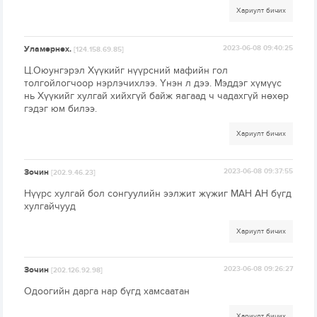
Хариулт бичих
Уламөрнөх.
2023-06-08 09:40:25
[124.158.69.85]
Ц.Оюунгэрэл Хүүкийг нүүрсний мафийн гол
толгойлогчоор нэрлэчихлээ. Үнэн л дээ. Мэддэг хүмүүс
нь Хүүкийг хулгай хийхгүй байж яагаад ч чадахгүй нөхөр
гэдэг юм билээ.
Хариулт бичих
Зочин
2023-06-08 09:37:55
[202.9.46.23]
Нүүрс хулгай бол сонгуулийн ээлжит жүжиг МАН АН бүгд
хулгайчууд
Хариулт бичих
Зочин
2023-06-08 09:26:27
[202.126.92.98]
Одоогийн дарга нар бүгд хамсаатан
Хариулт бичих