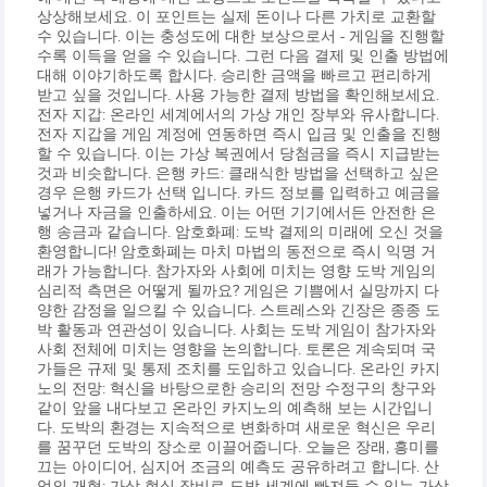
상상해보세요. 이 포인트는 실제 돈이나 다른 가치로 교환할
수 있습니다. 이는 충성도에 대한 보상으로서 - 게임을 진행할
수록 이득을 얻을 수 있습니다. 그런 다음 결제 및 인출 방법에
대해 이야기하도록 합시다. 승리한 금액을 빠르고 편리하게
받고 싶을 것입니다. 사용 가능한 결제 방법을 확인해보세요.
전자 지갑: 온라인 세계에서의 가상 개인 장부와 유사합니다.
전자 지갑을 게임 계정에 연동하면 즉시 입금 및 인출을 진행
할 수 있습니다. 이는 가상 복권에서 당첨금을 즉시 지급받는
것과 비슷합니다. 은행 카드: 클래식한 방법을 선택하고 싶은
경우 은행 카드가 선택 입니다. 카드 정보를 입력하고 예금을
넣거나 자금을 인출하세요. 이는 어떤 기기에서든 안전한 은
행 송금과 같습니다. 암호화폐: 도박 결제의 미래에 오신 것을
환영합니다! 암호화폐는 마치 마법의 동전으로 즉시 익명 거
래가 가능합니다. 참가자와 사회에 미치는 영향 도박 게임의
심리적 측면은 어떻게 될까요? 게임은 기쁨에서 실망까지 다
양한 감정을 일으킬 수 있습니다. 스트레스와 긴장은 종종 도
박 활동과 연관성이 있습니다. 사회는 도박 게임이 참가자와
사회 전체에 미치는 영향을 논의합니다. 토론은 계속되며 국
가들은 규제 및 통제 조치를 도입하고 있습니다. 온라인 카지
노의 전망: 혁신을 바탕으로한 승리의 전망 수정구의 창구와
같이 앞을 내다보고 온라인 카지노의 예측해 보는 시간입니
다. 도박의 환경는 지속적으로 변화하며 새로운 혁신은 우리
를 꿈꾸던 도박의 장소로 이끌어줍니다. 오늘은 장래, 흥미를
끄는 아이디어, 심지어 조금의 예측도 공유하려고 합니다. 산
업의 개혁: 가상 현실 장비로 도박 세계에 빠져들 수 있는 가상