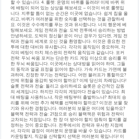
할 수 있습니다. 4. 룰렛: 운명의 바퀴를 돌려라! 이제 바퀴 위
에 배팅이 되어 있는 상상을 해보세요 – 이것이 바로 룰렛입
니다. 지루할 틈이 없는 순간은 이곳에 없습니다. 쉽게 칩을 올
리고, 바퀴가 여러분을 위한 숫자를 선택하는 것을 관찰하세
요. 이것은 수수께끼를 푸는 것과 유사합니다. 너의 행운에 베
팅해보세요. 게임 전략과 전술: 도박 전투에서 승리하는 방법
안녕하세요, 도박의 정신들! 운이 아닌 경우가 있다면, 게임 전
략과 전술의 세계로 오신 것을 환영합니다. 이것은 중요한 전
투에 대한 대비와 유사합니다. 각각의 움직임이 중요하며, 각
각의 베팅이 마치 체스판의 전략적 움직임과 같습니다. 포커
전략: 두뇌 싸움 포커는 단순한 카드 게임 이상으로 승리를 위
한 두뇌 싸움입니다. 이곳에서는 상대방을 읽어야 하며, 그들
의 동작과 얼굴 표정을 읽어야 합니다. 가속 카드는 가면에 불
과하며, 진정한 무기는 전략입니다. 어떤 블러프가 통할까요?
언제 위험을 용감히 빚어야 할까요? 이제 당신의 차례입니다!
슬롯 전략과 전술: 돌리고 승리하세요 슬롯은 순간적인 감동
의 세계입니다. 하지만 각각의 게임마다 전술이 있습니다. 최
대 배팅을 사용하느냐, 작은 배팅부터 출발하느냐? 최대의 승
리를 위해 어떤 추가 혜택를 선택해야 할까요? 이것은 보물 찾
기와 유사한 경험입니다. 여러분의 보물은 어디에 있을까요?
블랙잭 전략과 전술: 21점으로 승리 블랙잭은 위험과 전략이
교차되는 지점입니다. 한 장 더 받아야 할지 멈춰야 할지를 결
정하는 것이 중요합니다. 전투에서의 전략과 유사한 지점에
서, 각각의 결정이 여러분의 운명을 바꿀 수 있습니다. 카드를
카운팅할지, 직감을 신탁할지 선택은 여러분의 몫입니다! 이