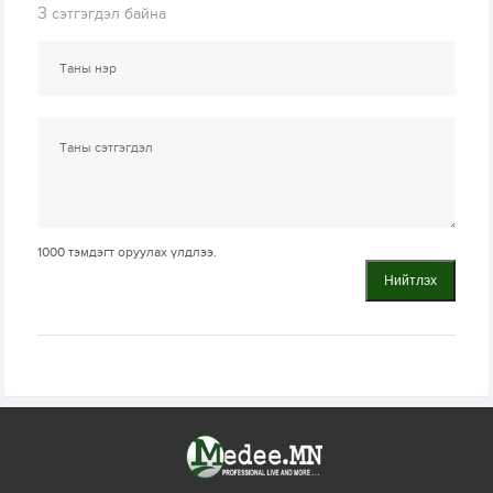
3
сэтгэгдэл байна
1000
тэмдэгт оруулах үлдлээ.
Нийтлэх