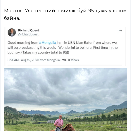
Монгол Улс нь түүний зочилж буй 95 дахь улс юм
байна.