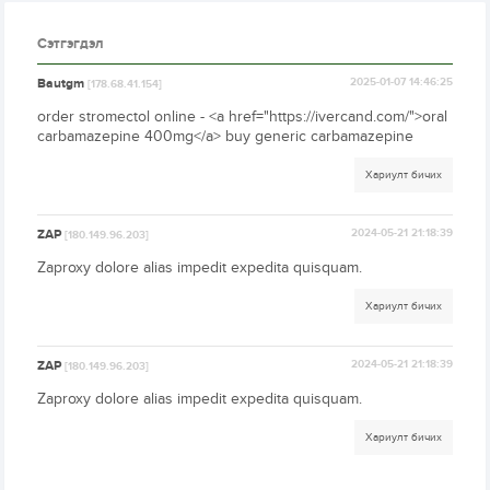
Сэтгэгдэл
Bautgm
2025-01-07 14:46:25
[178.68.41.154]
order stromectol online - <a href="https://ivercand.com/">oral
carbamazepine 400mg</a> buy generic carbamazepine
Хариулт бичих
ZAP
2024-05-21 21:18:39
[180.149.96.203]
Zaproxy dolore alias impedit expedita quisquam.
Хариулт бичих
ZAP
2024-05-21 21:18:39
[180.149.96.203]
Zaproxy dolore alias impedit expedita quisquam.
Хариулт бичих