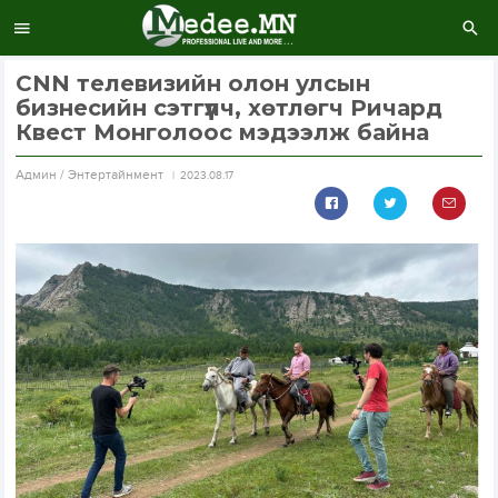
CNN телевизийн олон улсын
бизнесийн сэтгүүлч, хөтлөгч Ричард
Квест Монголоос мэдээлж байна
Aдмин / Энтертайнмент
2023.08.17