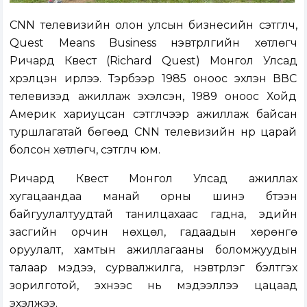
CNN телевизийн олон улсын бизнесийн сэтгүүлч,
Quest Means Business нэвтрүүлгийн хөтлөгч
Ричард Квест (Richard Quest) Монгол Улсад
хүрэлцэн ирлээ. Тэрбээр 1985 оноос эхлэн ВВС
телевизэд ажиллаж эхэлсэн, 1989 оноос Хойд
Америк хариуцсан сэтгүүлчээр ажиллаж байсан
туршлагатай бөгөөд CNN телевизийн нүүр царай
болсон хөтлөгч, сэтгүүлч юм.
Ричард Квест Монгол Улсад ажиллах
хугацаандаа манай орны шинэ бүтээн
байгуулалтуудтай танилцахаас гадна, эдийн
засгийн орчин нөхцөл, гадаадын хөрөнгө
оруулалт, хамтын ажиллагааны боломжуудын
талаар мэдээ, сурвалжилга, нэвтрүүлэг бэлтгэх
зорилготой, эхнээс нь мэдээллээ цацаад
эхэлжээ.