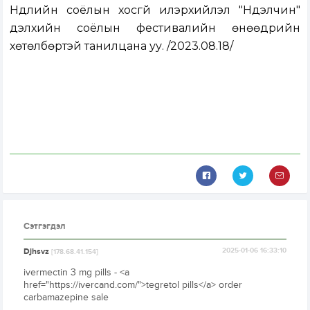
Нүүдлийн соёлын хосгүй илэрхийлэл "Нүүдэлчин"
дэлхийн соёлын фестивалийн өнөөдрийн
хөтөлбөртэй танилцана уу. /2023.08.18/
Сэтгэгдэл
Djhsvz
2025-01-06 16:33:10
[178.68.41.154]
ivermectin 3 mg pills - <a
href="https://ivercand.com/">tegretol pills</a> order
carbamazepine sale