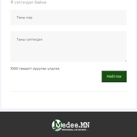
4
сэтгэгдэл байна
1000
тэмдэгт оруулах үлдлээ.
Нийтлэх