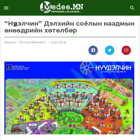
“Нүүдэлчин” Дэлхийн соёлын наадмын
өнөөдрийн хөтөлбөр
Aдмин / Энтертайнмент
2023.08.18