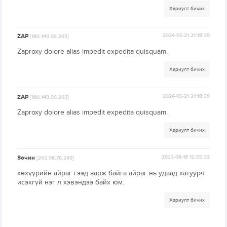
Хариулт бичих
ZAP
2024-05-21 21:18:39
[180.149.96.203]
Zaproxy dolore alias impedit expedita quisquam.
Хариулт бичих
ZAP
2024-05-21 21:18:39
[180.149.96.203]
Zaproxy dolore alias impedit expedita quisquam.
Хариулт бичих
Зочин
2023-08-18 12:55:32
[203.98.76.249]
хөхүүрийн айраг гээд зарж байга айраг нь удаад хатуурч
исэхгүй нэг л хэвэндээ байх юм.
Хариулт бичих