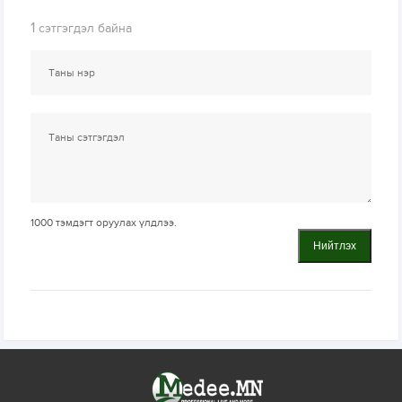
1
сэтгэгдэл байна
1000
тэмдэгт оруулах үлдлээ.
Нийтлэх