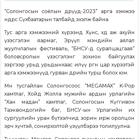
“Солонгосын соёлын өдрүүд-2023” арга хэмжээ
өнөөдрөөс Сүхбаатарын талбайд эхэлж байна.
Тус арга хэмжээний хүрээнд Хүнс, хөдөө аж ахуйн
үзэсгэлэн яармаг, Эрүүл мэндийн аялал
жуулчлалын фестиваль, “БНСУ-д суралцацгаая”
боловсролын үзэсгэлэнг зохион байгуулах
зэргээр урьд урьдынхаас илүү өргөн цар хүрээтэй
арга хэмжээнүүд гурван өдрийн турш болох юм.
Мөн тусгайлан Солонгосоос “MEGAMAX” K-Pop
хамтлаг, Хойд Жолла мужийн ардын урлагийн
“Хан мадан” хамтлаг, Солонгосын Күггивон
Таэквондогийн баг, БНСУ-ын Урлагийн их
сургуулийн уран бүтээлчид зорин ирж оролцон
эрч хүчтэй, сонирхолтой үзүүлбэрээ толилуулна.