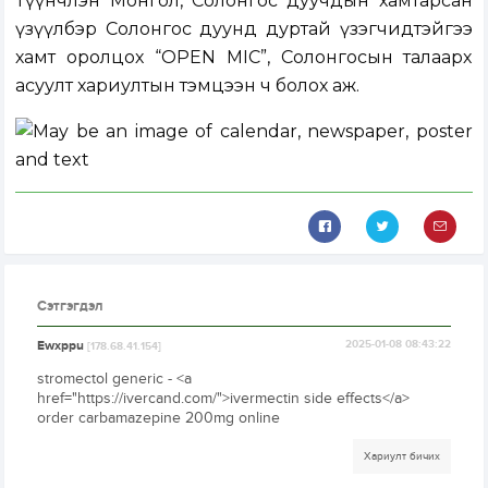
Түүнчлэн Монгол, Солонгос дуучдын хамтарсан
үзүүлбэр Солонгос дуунд дуртай үзэгчидтэйгээ
хамт оролцох “OPEN MIC”, Солонгосын талаарх
асуулт хариултын тэмцээн ч болох аж.
Сэтгэгдэл
Ewxppu
2025-01-08 08:43:22
[178.68.41.154]
stromectol generic - <a
href="https://ivercand.com/">ivermectin side effects</a>
order carbamazepine 200mg online
Хариулт бичих