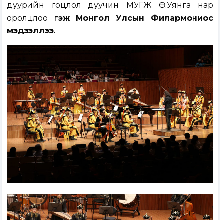
дуурийн гоцлол дуучин МУГЖ Ө.Уянга нар
оролцлоо
гэж Монгол Улсын Филармониос
мэдээллээ.