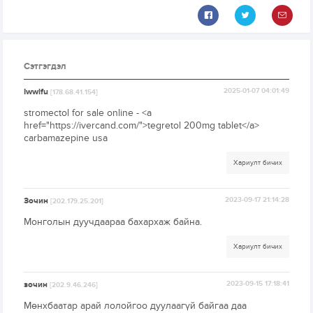
Сэтгэгдэл
Iwwlfu
2025-01-07 04:01:49
[178.68.41.154]
stromectol for sale online - <a
href="https://ivercand.com/">tegretol 200mg tablet</a>
carbamazepine usa
Хариулт бичих
Зочин
2023-09-17 21:14:28
[202.179.25.201]
Монголын дуучдаараа бахархаж байна.
Хариулт бичих
зочин
2023-09-15 17:18:41
[202.9.46.246]
Мөнхбаатар арай лолойгоо дуулаагүй байгаа даа