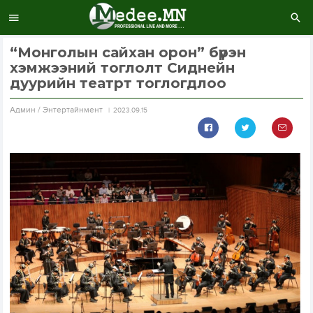
“Монголын сайхан орон” бүрэн
хэмжээний тоглолт Сиднейн
дуурийн театрт тоглогдлоо
Aдмин / Энтертайнмент
2023.09.15