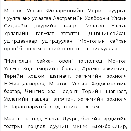
Монгол Улсын Филармонийн Морин хуурын
чуулга анх удаагаа Австралийн Холбооны Улсын
Сиднейн дуурийн театрт Монгол Улсын
Урлагийн гавьяат зүтгэлтэн Д.Түвшинсайхан
удирдаачаар удирдуулан “Монголын сайхан
орон” бүрэн хэмжээний тоглолтоо толилууллаа.
“Монголын сайхан орон” тоглолтод Монгол
Улсын Хөдөлмөрийн баатар, Ардын жүжигчин,
Төрийн хошой шагналт, хөгжмийн зохиолч
Н.Жанцанноров, Монгол Улсын Хөдөлмөрийн
баатар, Чингис хаан одонт, Төрийн шагналт,
Урлагийн гавьяат зүтгэлтэн, хөгжмийн зохиолч
Б.Шарав нарын бүтээлүүд эгшиглэсэн юм.
Мөн тоглолтод Улсын Дуурь, бүжгийн эрдмийн
театрын гоцлол дуучин МУГЖ Б.Гомбо-Очир,