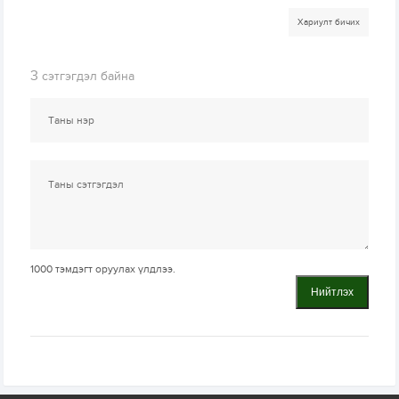
Хариулт бичих
3
сэтгэгдэл байна
1000
тэмдэгт оруулах үлдлээ.
Нийтлэх