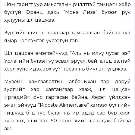
Ням гаригт уур амьсгалын өөрчлөлттэй тэмцэгч хоёр
бүсгүй Франц дахь “Мона Лиза” бүтээл рүү
хулууны шөл цацжээ.
Зургийг шилэн хаалтаар хамгаалсан байсан тул
ямар нэг гэмтэл үүсээгүй гэв.
Шөл цацсан эмэгтэйчүүд “Аль нь илүү чухал вэ?
Урлагийн бүтээл үү эсвэл эрүүл, байгальд ээлтэй
хоол хүнс идэх эрх үү?” гэсэн нь бичлэгт үлджээ.
Музейн хамгаалалтын албаныхан тэр даруй
зургийг хар хавтангаар хааж, шөл цацсан
иргэдийг өрөөнөөс гаргасан байна. Хэрэг үйлдсэн
эмэгтэйчүүд “Riposte Alimentaire” хэмээх бүлгийн
гишүүд бөгөөд тус бүлэг нь иргэдэд сар бүр хоол
хүнсэнд ашиглах 150 евро өгөхийг шаардаж байгаа
аж.