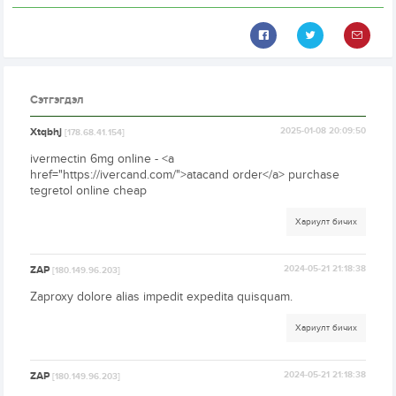
Сэтгэгдэл
Xtqbhj
2025-01-08 20:09:50
[178.68.41.154]
ivermectin 6mg online - <a
href="https://ivercand.com/">atacand order</a> purchase
tegretol online cheap
Хариулт бичих
ZAP
2024-05-21 21:18:38
[180.149.96.203]
Zaproxy dolore alias impedit expedita quisquam.
Хариулт бичих
ZAP
2024-05-21 21:18:38
[180.149.96.203]