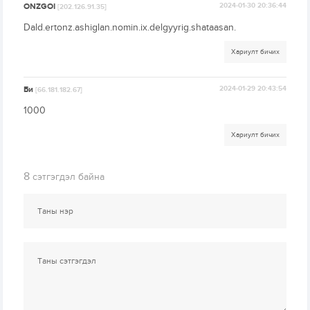
ONZGOI
2024-01-30 20:36:44
[202.126.91.35]
Dald.ertonz.ashiglan.nomin.ix.delgyyrig.shataasan.
Хариулт бичих
Би
2024-01-29 20:43:54
[66.181.182.67]
1000
Хариулт бичих
8
сэтгэгдэл байна