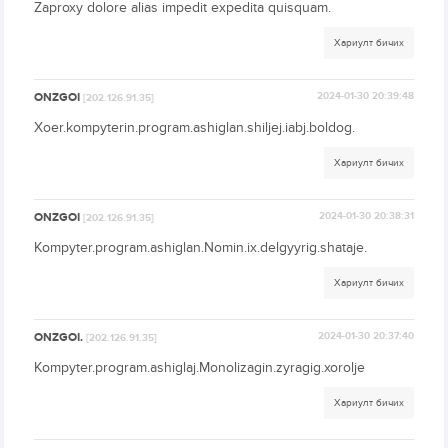
Zaproxy dolore alias impedit expedita quisquam.
Хариулт бичих
ONZGOI
2024-01-30 20:39:48
[202.126.91.35]
Xoer.kompyterin.program.ashiglan.shiljej.iabj.boldog.
Хариулт бичих
ONZGOI
2024-01-30 20:38:31
[202.126.91.35]
Kompyter.program.ashiglan.Nomin.ix.delgyyrig.shataje.
Хариулт бичих
ONZGOI.
2024-01-30 20:37:40
[202.126.91.35]
Kompyter.program.ashiglaj.Monolizagin.zyragig.xorolje
Хариулт бичих