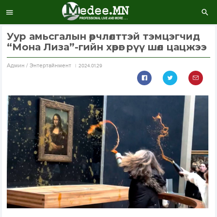
Уур амьсгалын өөрчлөлттэй тэмцэгчид
“Мона Лиза”-гийн хөрөг рүү шөл цацжээ
Aдмин / Энтертайнмент
2024.01.29