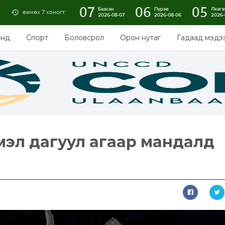
07
06
05
Баасан
Пүрэв
Лхагв
өмнөх 7 хоногт:
2026-08-07
2026-08-06
2026-
энд
Спорт
Боловсрол
Орон нутаг
Гадаад мэдэ
эл дагуул агаар мандалд