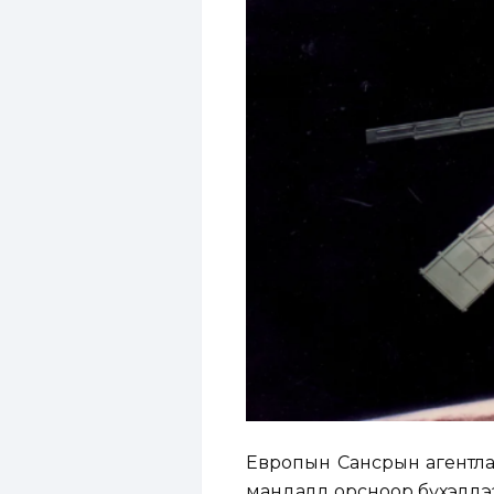
Европын Сансрын агентлаг
мандалд орсноор бүхэлдээ 