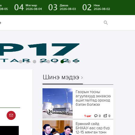
04
03
02
а
Мягмар
Даваа
Ням
08-05
2026-08-04
2026-08-03
2026-08-02
э
Шинэ мэдээ
Газрын тосны
агуулахууд эхнээсээ
ашиглалтад ороход
бэлэн болжээ
1 цаг
0
0
Ерөнхий сайд
БНХАУ-аас сар бүр
12-15 мянган тонн