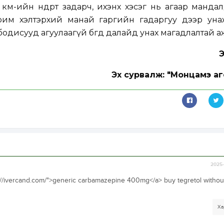
км-ийн өндөрт задарч, ихэнх хэсэг нь агаар манда
зарим хэлтэрхий манай гаргийн гадаргуу дээр уна
бодисууд агуулаагүй бөгөөд далайд унах магадлалтай а
Эх сурвалж: "Монцамэ аг
2025-
s://ivercand.com/">generic carbamazepine 400mg</a> buy tegretol withou
Ха