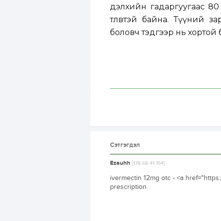
дэлхийн гадаргуугаас 80 
төлөвтэй байна. Түүний 
боловч тэдгээр нь хортой 
Сэтгэгдэл
Ezauhh
[178.68.41.154]
ivermectin 12mg otc - <a href="http
prescription