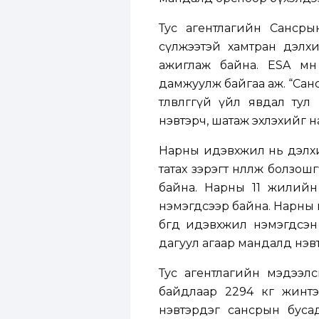
Тус агентлагийн Сансры
сүлжээтэй хамтран дэлхи
ажиглаж байна. ESA мө
дамжуулж байгаа аж. “Сан
төлөвлөгөөгүй үйл явдал т
нэвтэрч, шатаж эхлэхийг 
Нарны идэвхжил нь дэлхи
татах зэрэгт нөлөөлж болз
байна. Нарны 11 жилийн
нэмэгдсээр байна. Нарны и
бөгөөд идэвхжил нэмэгдс
дагуул агаар мандалд нэвтр
Тус агентлагийн мэдээлс
байдлаар 2294 кг жинтэ
нэвтэрдэг сансрын буса