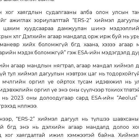
н хог хаягдлын судалгааны алба олон улсын та
йг ажиглах зориулалттай “ERS-2” хиймэл дагуулы
н цахим хуудсаараа дамжуулан шинэ мэдээлли
срын хөлөг Дэлхийн агаар мандалд орж ирж буй нь у
ул маневр хийх боломжгүй бөгөөд хаана, хэзээ агаар
нарийн мэдэх боломжгүй” гэж ESA-ийн мэдэгдэлд ду
йн агаар мандлын нягтрал, агаар мандал хиймэл д
ошгүй тул хиймэл дагуулын нэвтрэх цаг нь тодорхойгү
 мөчлөгийн оргил үе ойртох тусам идэвхжил нь у
дэвхжлийн оргил үе энэ оны сүүлчээр тохиох төлөвтэ
эн нь 2023 оны долоодугаар сард ESA-ийн “Aeolus
эхэд нөлөөлжээ.
нээр, “ERS-2” хиймэл дагуул нь түлшээ шавхсаны
й бөгөөд энэ нь дэлхийн агаар мандалд долоо хо
д хог хаягдалтай ижил хэмжээтэй байна. Хиймэл