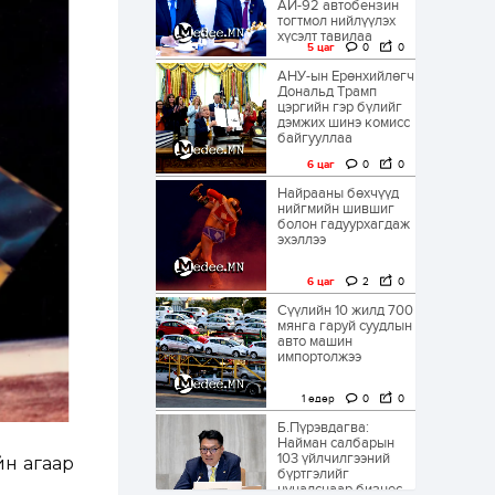
АИ-92 автобензин
тогтмол нийлүүлэх
хүсэлт тавилаа
5 цаг
0
0
АНУ-ын Ерөнхийлөгч
Дональд Трамп
цэргийн гэр бүлийг
дэмжих шинэ комисс
байгууллаа
6 цаг
0
0
Найрааны бөхчүүд
нийгмийн шившиг
болон гадуурхагдаж
эхэллээ
6 цаг
2
0
Сүүлийн 10 жилд 700
мянга гаруй суудлын
авто машин
импортолжээ
1 өдөр
0
0
Б.Пүрэвдагва:
Найман салбарын
103 үйлчилгээний
йн агаар
бүртгэлийг
цуцалснаар бизнес