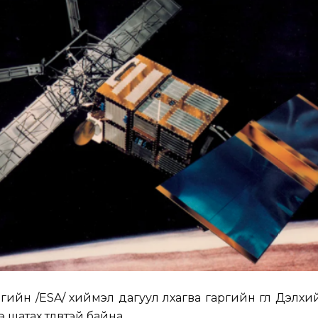
ийн /ESA/ хиймэл дагуул лхагва гаргийн өглөө Дэлхи
шатах төлөвтэй байна.