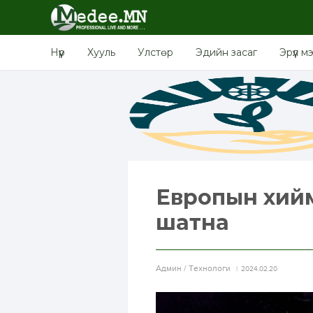
Нүүр
Хууль
Улстөр
Эдийн засаг
Эрүүл м
Европын хийм
шатна
Aдмин / Технологи
2024.02.20