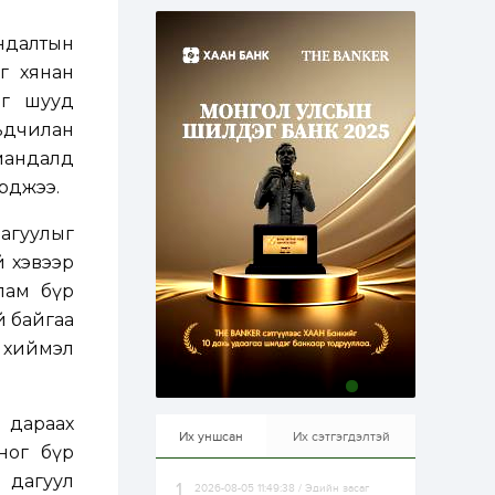
эрхлэхэд таатай...
1 өдөр
1
0
ндалтын
Долдугаар сард
709.503 зөрчил
г хянан
бүртгэгджээ
йг шууд
рьдчилан
1 өдөр
0
0
 мандалд
Цалинтай ээжийн 50
мянган төгрөгийн
рджээ.
тэтгэмжийг 500
мянгад хүргэх
өргөдөлд санал авч
агуулыг
эхэлжээ
1 өдөр
2
0
й хэвээр
Б.Түмэн-Өлзий: Олон
лам бүр
улсад хуримтлуулсан
мэдлэг, туршлагаа эх
й байгаа
орныхоо хөгжилд
зориулна
” хиймэл
1 өдөр
0
0
Алтны үнэ дөрвөн
улирал дараалан
 дараах
өсөж байна
Их уншсан
Их сэтгэгдэлтэй
ног бүр
 дагуул
2026-08-05 11:49:38 / Эдийн засаг
1 өдөр
0
0