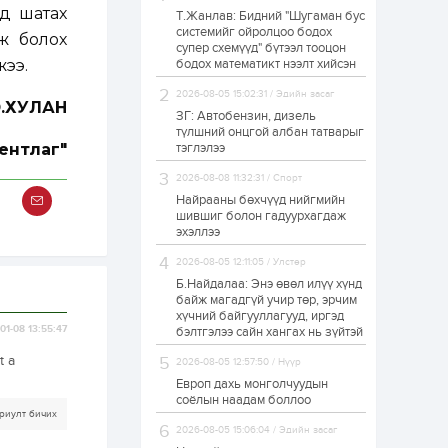
лд шатах
Т.Жанлав: Бидний "Шугаман бус
Худалдагч
системийг ойролцоо бодох
Н.Амарзаяа:
ж болох
супер схемүүд" бүтээл тооцон
Дэлгүүрийн 32
хуудастай өрийн
жээ.
бодох математикт нээлт хийсэн
дэвтэр долоо хоногт
л дүүрдэг
2026-08-05 15:02:31 / Эдийн засаг
1 өдөр
0
0
Э.ХУЛАН
ЗГ: Автобензин, дизель
Б.Хулан дэлхийн
түлшний онцгой албан татварыг
аварга боллоо
ентлаг"
тэглэлээ
2026-08-08 11:32:31 / Спорт
Найрааны бөхчүүд нийгмийн
1 өдөр
0
0
шившиг болон гадуурхагдаж
эхэллээ
Р.Даваадорж: Энэ
намрын экспортын
орлого Монголд
2026-08-05 12:11:05 / Улстөр
боломж олгож болох
Б.Найдалаа: Энэ өвөл илүү хүнд
юм
байж магадгүй учир төр, эрчим
1 өдөр
0
2
хүчний байгууллагууд, иргэд
01-08 13:55:47
бэлтгэлээ сайн хангах нь зүйтэй
Автомашины улсын
дугаар сондгой
t a
2026-08-05 12:57:50 / Нүүр
тоогоор төгссөн бол
өнөөдөр шатахуун
Европ дахь монголчуудын
авна
соёлын наадам боллоо
риулт бичих
1 өдөр
0
0
2026-08-05 15:06:04 / Эдийн засаг
Н.Номтойбаяр: